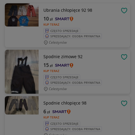
Ubrania chłopięce 92 98
OBSE
10
zł
KUP TERAZ
CZĘSTO SPRZEDAJE
SPRZEDAJĄCY: OSOBA PRYWATNA
Celestynów
Spodnie zimowe 92
OBSE
15
zł
KUP TERAZ
CZĘSTO SPRZEDAJE
SPRZEDAJĄCY: OSOBA PRYWATNA
Celestynów
Spodnie chłopięce 98
OBSE
6
zł
KUP TERAZ
CZĘSTO SPRZEDAJE
SPRZEDAJĄCY: OSOBA PRYWATNA