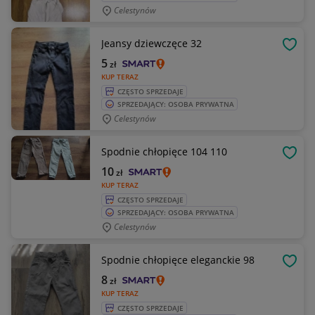
Celestynów
Jeansy dziewczęce 32
OBSE
5
zł
KUP TERAZ
CZĘSTO SPRZEDAJE
SPRZEDAJĄCY: OSOBA PRYWATNA
Celestynów
Spodnie chłopięce 104 110
OBSE
10
zł
KUP TERAZ
CZĘSTO SPRZEDAJE
SPRZEDAJĄCY: OSOBA PRYWATNA
Celestynów
Spodnie chłopięce eleganckie 98
OBSE
8
zł
KUP TERAZ
CZĘSTO SPRZEDAJE