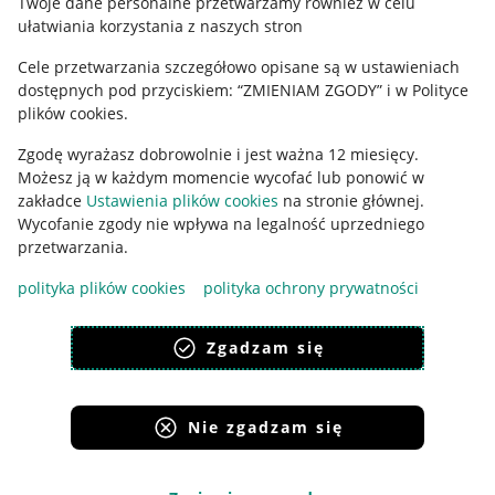
Twoje dane personalne przetwarzamy również w celu
ułatwiania korzystania z naszych stron
Ustawienia plików "cookies"
Cele przetwarzania szczegółowo opisane są w ustawieniach
Udostępnianie lokalizacji
dostępnych pod przyciskiem: “ZMIENIAM ZGODY” i w Polityce
Informacje dla Aktu o Usługach Cyfrowych
plików cookies.
Zgodę wyrażasz dobrowolnie i jest ważna 12 miesięcy.
Pobierz aplikację
Możesz ją w każdym momencie wycofać lub ponowić w
zakładce
Ustawienia plików cookies
na stronie głównej.
Wycofanie zgody nie wpływa na legalność uprzedniego
przetwarzania.
polityka plików cookies
polityka ochrony prywatności
Zgadzam się
Nie zgadzam się
Korzystanie z serwisu oznacza akceptację
regulaminu
.