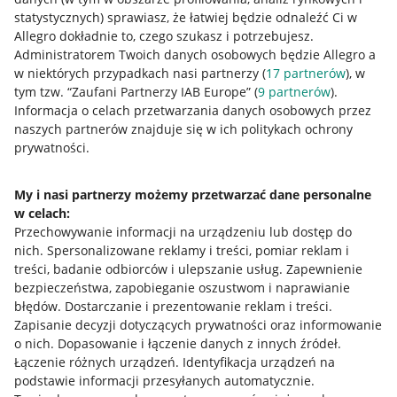
statystycznych) sprawiasz, że łatwiej będzie odnaleźć Ci w
Allegro dokładnie to, czego szukasz i potrzebujesz.
Administratorem Twoich danych osobowych będzie Allegro a
w niektórych przypadkach nasi partnerzy (
17
partnerów
), w
tym tzw. “Zaufani Partnerzy IAB Europe” (
9
partnerów
).
Przydatne informacje
Informacja o celach przetwarzania danych osobowych przez
naszych partnerów znajduje się w ich politykach ochrony
prywatności.
Jak to działa
Napisz do nas
My i nasi partnerzy możemy przetwarzać dane personalne
w celach:
Allegro Gadane dla sprzedających
Przechowywanie informacji na urządzeniu lub dostęp do
Allegro Gadane dla kupujących
nich
.
Spersonalizowane reklamy i treści, pomiar reklam i
treści, badanie odbiorców i ulepszanie usług
.
Zapewnienie
Mapa miejscowości
bezpieczeństwa, zapobieganie oszustwom i naprawianie
błędów
.
Dostarczanie i prezentowanie reklam i treści
.
Informacje prawne
Zapisanie decyzji dotyczących prywatności oraz informowanie
o nich
.
Dopasowanie i łączenie danych z innych źródeł
.
Regulamin
Łączenie różnych urządzeń
.
Identyfikacja urządzeń na
podstawie informacji przesyłanych automatycznie
.
Polityka plików "cookies"