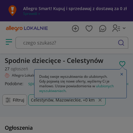
Allegro Smart! Kupuj i sprzedawaj z dostawą za 0 zł
Sprawdź »
Otwórz menu z kategoriami
szukaj
Spodnie dziecięce - Celestynów
POL
27
ogłoszeń
Zamkn
Allegro Lokalnie
Dziecko
Odzież
Spodnie
Dodaj swoje wyszukiwania do ulubionych.
Gdy pojawią się nowe oferty, wyślemy Ci je
Podobne:
spodnie
spodnie robocze
spodnie męskie
spod
mailowo. Ustaw powiadomienia w
ulubionych
wyszukiwaniach
.
Filtruj
Celestynów, Mazowieckie, +0 km
Ogłoszenia