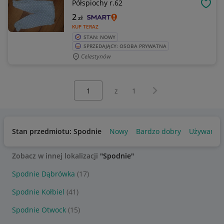
Półspiochy r.62
OBSE
2
zł
KUP TERAZ
STAN: NOWY
SPRZEDAJĄCY: OSOBA PRYWATNA
Celestynów
Wybierz stronę:
Następna strona
z
1
Stan przedmiotu: Spodnie
Nowy
Bardzo dobry
Używany
Zobacz w innej lokalizacji
"Spodnie"
Spodnie Dąbrówka
(17)
Spodnie Kołbiel
(41)
Spodnie Otwock
(15)