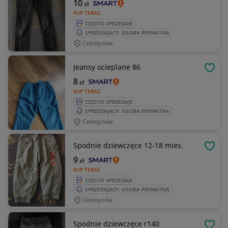
10
zł
KUP TERAZ
CZĘSTO SPRZEDAJE
SPRZEDAJĄCY: OSOBA PRYWATNA
Celestynów
Jeansy ocieplane 86
OBSE
8
zł
KUP TERAZ
CZĘSTO SPRZEDAJE
SPRZEDAJĄCY: OSOBA PRYWATNA
Celestynów
Spodnie dziewczęce 12-18 mies.
OBSE
9
zł
KUP TERAZ
CZĘSTO SPRZEDAJE
SPRZEDAJĄCY: OSOBA PRYWATNA
Celestynów
Spodnie dziewczęce r140