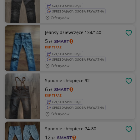
CZĘSTO SPRZEDAJE
SPRZEDAJĄCY: OSOBA PRYWATNA
Celestynów
Jeansy dziewczęce 134/140
OBSE
5
zł
KUP TERAZ
CZĘSTO SPRZEDAJE
SPRZEDAJĄCY: OSOBA PRYWATNA
Celestynów
Spodnie chłopięce 92
OBSE
6
zł
KUP TERAZ
CZĘSTO SPRZEDAJE
SPRZEDAJĄCY: OSOBA PRYWATNA
Celestynów
Spodnie chłopięce 74-80
OBSE
12
zł