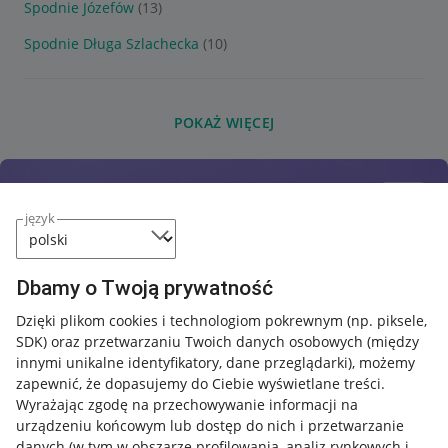
Spodnie Józefów
(13)
Spodnie Długa Szlachecka
(10)
POKAŻ WIĘCEJ
język
Dbamy o Twoją prywatność
Dzięki plikom cookies i technologiom pokrewnym
(np. piksele,
SDK)
oraz przetwarzaniu Twoich danych osobowych
(między
innymi unikalne identyfikatory, dane przeglądarki)
, możemy
zapewnić, że dopasujemy do Ciebie wyświetlane treści.
Wyrażając zgodę na przechowywanie informacji na
urządzeniu końcowym lub dostęp do nich i przetwarzanie
danych (w tym w obszarze profilowania, analiz rynkowych i