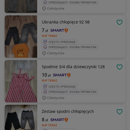
SPRZEDAJĄCY: OSOBA PRYWATNA
Celestynów
Ubranka chłopięce 92 98
OBSE
7
zł
KUP TERAZ
CZĘSTO SPRZEDAJE
SPRZEDAJĄCY: OSOBA PRYWATNA
Celestynów
Spodnie 3/4 dla dziewczynki 128
OBSE
10
zł
KUP TERAZ
CZĘSTO SPRZEDAJE
SPRZEDAJĄCY: OSOBA PRYWATNA
Celestynów
Zestaw spodni chłopięcych
OBSE
8
zł
KUP TERAZ