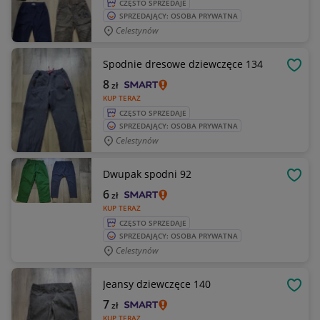
CZĘSTO SPRZEDAJE
SPRZEDAJĄCY: OSOBA PRYWATNA
Celestynów
Spodnie dresowe dziewczęce 134
OBSE
8
zł
KUP TERAZ
CZĘSTO SPRZEDAJE
SPRZEDAJĄCY: OSOBA PRYWATNA
Celestynów
Dwupak spodni 92
OBSE
6
zł
KUP TERAZ
CZĘSTO SPRZEDAJE
SPRZEDAJĄCY: OSOBA PRYWATNA
Celestynów
Jeansy dziewczęce 140
OBSE
7
zł
KUP TERAZ