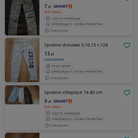
OBSE
7
zł
KUP TERAZ
CZĘSTO SPRZEDAJE
SPRZEDAJĄCY: OSOBA PRYWATNA
Celestynów
Spodnie dresowe 5.10.15 r.128
OBSE
13
zł
OGŁOSZENIE
STAN: NOWY
SPRZEDAJĄCY: OSOBA PRYWATNA
Celestynów
Spodnie chłopięce 74-80 cm
OBSE
9
zł
KUP TERAZ
CZĘSTO SPRZEDAJE
SPRZEDAJĄCY: OSOBA PRYWATNA
Celestynów