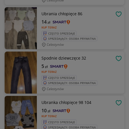
Celestynów
Ubrania chłopięce 86
OBSE
14
zł
KUP TERAZ
CZĘSTO SPRZEDAJE
SPRZEDAJĄCY: OSOBA PRYWATNA
Celestynów
Spodnie dziewczęce 32
OBSE
5
zł
KUP TERAZ
CZĘSTO SPRZEDAJE
SPRZEDAJĄCY: OSOBA PRYWATNA
Celestynów
Ubranka chłopięce 98 104
OBSE
10
zł
KUP TERAZ
CZĘSTO SPRZEDAJE
SPRZEDAJĄCY: OSOBA PRYWATNA