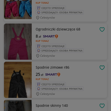
KUP TERAZ
CZĘSTO SPRZEDAJE
SPRZEDAJĄCY: OSOBA PRYWATNA
Celestynów
Ogrodniczki dziewczęce 68
OBSE
8
zł
KUP TERAZ
CZĘSTO SPRZEDAJE
SPRZEDAJĄCY: OSOBA PRYWATNA
Celestynów
Spodnie zimowe r86
OBSE
25
zł
KUP TERAZ
CZĘSTO SPRZEDAJE
SPRZEDAJĄCY: OSOBA PRYWATNA
Celestynów
Spodnie skinny 140
OBSE