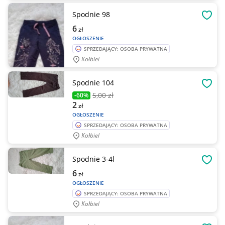
Spodnie 98
OBSE
6
zł
OGŁOSZENIE
SPRZEDAJĄCY: OSOBA PRYWATNA
Kołbiel
Spodnie 104
OBSE
5
,00 zł
-60%
2
zł
OGŁOSZENIE
SPRZEDAJĄCY: OSOBA PRYWATNA
Kołbiel
Spodnie 3-4l
OBSE
6
zł
OGŁOSZENIE
SPRZEDAJĄCY: OSOBA PRYWATNA
Kołbiel