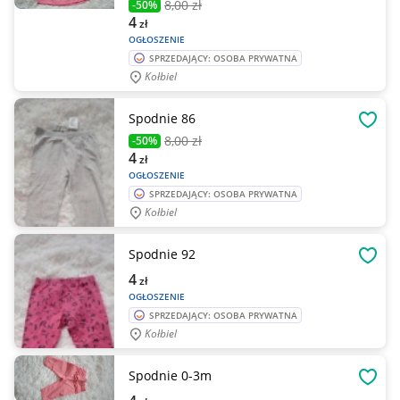
8
,00 zł
-50%
4
zł
OGŁOSZENIE
SPRZEDAJĄCY: OSOBA PRYWATNA
Kołbiel
Spodnie 86
OBSE
8
,00 zł
-50%
4
zł
OGŁOSZENIE
SPRZEDAJĄCY: OSOBA PRYWATNA
Kołbiel
Spodnie 92
OBSE
4
zł
OGŁOSZENIE
SPRZEDAJĄCY: OSOBA PRYWATNA
Kołbiel
Spodnie 0-3m
OBSE