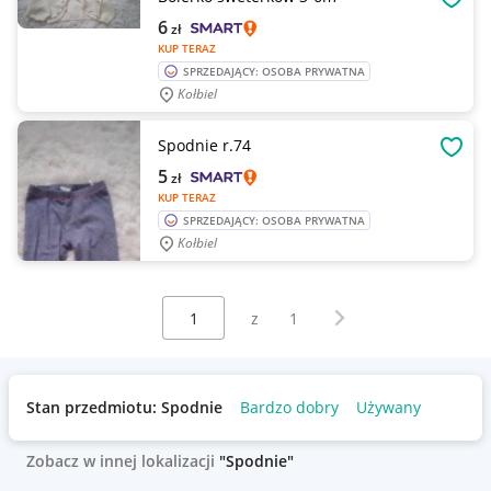
OBSE
6
zł
KUP TERAZ
SPRZEDAJĄCY: OSOBA PRYWATNA
Kołbiel
Spodnie r.74
OBSE
5
zł
KUP TERAZ
SPRZEDAJĄCY: OSOBA PRYWATNA
Kołbiel
Wybierz stronę:
Następna strona
z
1
Stan przedmiotu: Spodnie
Bardzo dobry
Używany
Zobacz w innej lokalizacji
"Spodnie"