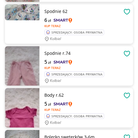
Spodnie 62
OBSE
6
zł
KUP TERAZ
SPRZEDAJĄCY: OSOBA PRYWATNA
Kołbiel
Spodnie r.74
OBSE
5
zł
KUP TERAZ
SPRZEDAJĄCY: OSOBA PRYWATNA
Kołbiel
Body r.62
OBSE
5
zł
KUP TERAZ
SPRZEDAJĄCY: OSOBA PRYWATNA
Kołbiel
Bolerko sweterków 3-6m