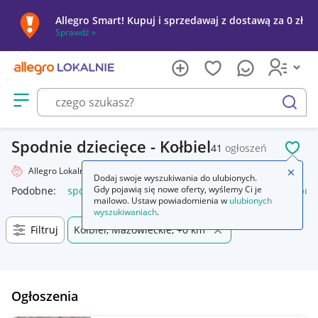
Allegro Smart! Kupuj i sprzedawaj z dostawą za 0 zł
Sprawdź »
Otwórz menu z kategoriami
szukaj
Spodnie dziecięce - Kołbiel
41
ogłoszeń
POL
Allegro Lokalnie
Dziecko
Odzież
Spodnie
Zamkn
Dodaj swoje wyszukiwania do ulubionych.
Gdy pojawią się nowe oferty, wyślemy Ci je
Podobne:
spodnie
spodnie robocze
spodnie męskie
spod
mailowo. Ustaw powiadomienia w
ulubionych
wyszukiwaniach
.
Filtruj
Kołbiel, Mazowieckie, +0 km
Ogłoszenia