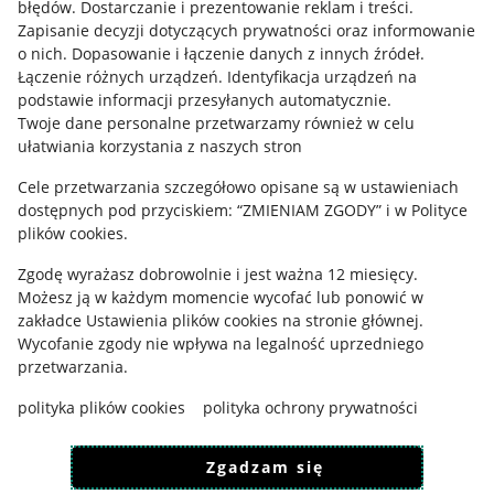
błędów
.
Dostarczanie i prezentowanie reklam i treści
.
Informacje prawne
Zapisanie decyzji dotyczących prywatności oraz informowanie
o nich
.
Dopasowanie i łączenie danych z innych źródeł
.
Regulamin
Łączenie różnych urządzeń
.
Identyfikacja urządzeń na
podstawie informacji przesyłanych automatycznie
.
Polityka plików "cookies"
Twoje dane personalne przetwarzamy również w celu
ułatwiania korzystania z naszych stron
Ustawienia plików "cookies"
Cele przetwarzania szczegółowo opisane są w ustawieniach
Udostępnianie lokalizacji
dostępnych pod przyciskiem: “ZMIENIAM ZGODY” i w Polityce
Informacje dla Aktu o Usługach Cyfrowych
plików cookies.
Zgodę wyrażasz dobrowolnie i jest ważna 12 miesięcy.
Pobierz aplikację
Możesz ją w każdym momencie wycofać lub ponowić w
zakładce
Ustawienia plików cookies
na stronie głównej.
Wycofanie zgody nie wpływa na legalność uprzedniego
przetwarzania.
polityka plików cookies
polityka ochrony prywatności
Zgadzam się