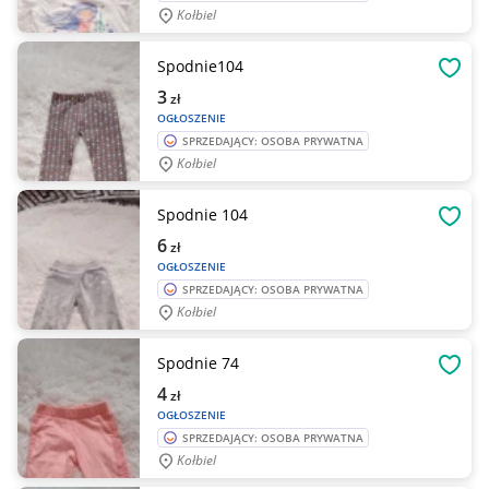
Kołbiel
Spodnie104
OBSE
3
zł
OGŁOSZENIE
SPRZEDAJĄCY: OSOBA PRYWATNA
Kołbiel
Spodnie 104
OBSE
6
zł
OGŁOSZENIE
SPRZEDAJĄCY: OSOBA PRYWATNA
Kołbiel
Spodnie 74
OBSE
4
zł
OGŁOSZENIE
SPRZEDAJĄCY: OSOBA PRYWATNA
Kołbiel