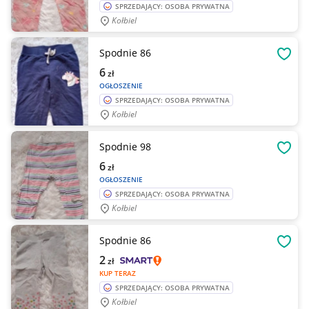
SPRZEDAJĄCY: OSOBA PRYWATNA
Kołbiel
Spodnie 86
OBSE
6
zł
OGŁOSZENIE
SPRZEDAJĄCY: OSOBA PRYWATNA
Kołbiel
Spodnie 98
OBSE
6
zł
OGŁOSZENIE
SPRZEDAJĄCY: OSOBA PRYWATNA
Kołbiel
Spodnie 86
OBSE
2
zł
KUP TERAZ
SPRZEDAJĄCY: OSOBA PRYWATNA
Kołbiel