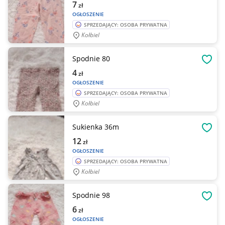
7
zł
OGŁOSZENIE
SPRZEDAJĄCY: OSOBA PRYWATNA
Kołbiel
Spodnie 80
OBSE
4
zł
OGŁOSZENIE
SPRZEDAJĄCY: OSOBA PRYWATNA
Kołbiel
Sukienka 36m
OBSE
12
zł
OGŁOSZENIE
SPRZEDAJĄCY: OSOBA PRYWATNA
Kołbiel
Spodnie 98
OBSE
6
zł
OGŁOSZENIE