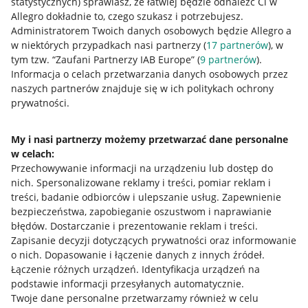
statystycznych) sprawiasz, że łatwiej będzie odnaleźć Ci w
Allegro dokładnie to, czego szukasz i potrzebujesz.
Administratorem Twoich danych osobowych będzie Allegro a
w niektórych przypadkach nasi partnerzy (
17
partnerów
), w
tym tzw. “Zaufani Partnerzy IAB Europe” (
9
partnerów
).
Przydatne informacje
Informacja o celach przetwarzania danych osobowych przez
naszych partnerów znajduje się w ich politykach ochrony
prywatności.
Jak to działa
Napisz do nas
My i nasi partnerzy możemy przetwarzać dane personalne
w celach:
Allegro Gadane dla sprzedających
Przechowywanie informacji na urządzeniu lub dostęp do
Allegro Gadane dla kupujących
nich
.
Spersonalizowane reklamy i treści, pomiar reklam i
treści, badanie odbiorców i ulepszanie usług
.
Zapewnienie
Mapa miejscowości
bezpieczeństwa, zapobieganie oszustwom i naprawianie
błędów
.
Dostarczanie i prezentowanie reklam i treści
.
Informacje prawne
Zapisanie decyzji dotyczących prywatności oraz informowanie
o nich
.
Dopasowanie i łączenie danych z innych źródeł
.
Regulamin
Łączenie różnych urządzeń
.
Identyfikacja urządzeń na
podstawie informacji przesyłanych automatycznie
.
Polityka plików "cookies"
Twoje dane personalne przetwarzamy również w celu