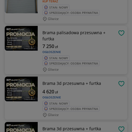
KUP TERAZ
STAN: NOWY
SPRZEDAJĄCY: OSOBA PRYWATNA
Gliwice
Brama palisadowa przesuwna +
OBSE
furtka
7 250
zł
OGŁOSZENIE
STAN: NOWY
SPRZEDAJĄCY: OSOBA PRYWATNA
Gliwice
Brama 3d przesuwna + furtka
OBSE
4 620
zł
OGŁOSZENIE
STAN: NOWY
SPRZEDAJĄCY: OSOBA PRYWATNA
Gliwice
Brama 3d przesuwna + furtka
OBSE