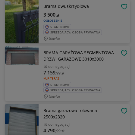
Brama dwuskrzydłowa
OBSE
3 500
zł
OGŁOSZENIE
STAN: NOWY
SPRZEDAJĄCY: OSOBA PRYWATNA
Gliwice
BRAMA GARAŻOWA SEGMENTOWA
OBSE
DRZWI GARAŻOWE 3010x3000
do negocjacji
7 159
,99
zł
KUP TERAZ
STAN: NOWY
SPRZEDAJĄCY: OSOBA PRYWATNA
Gliwice
Brama garażowa rolowana
OBSE
2500x2320
do negocjacji
4 790
,99
zł