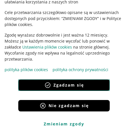
ułatwiania korzystania z naszych stron
Ustawienia plików "cookies"
Cele przetwarzania szczegółowo opisane są w ustawieniach
Udostępnianie lokalizacji
dostępnych pod przyciskiem: “ZMIENIAM ZGODY” i w Polityce
Informacje dla Aktu o Usługach Cyfrowych
plików cookies.
Zgodę wyrażasz dobrowolnie i jest ważna 12 miesięcy.
Pobierz aplikację
Możesz ją w każdym momencie wycofać lub ponowić w
zakładce
Ustawienia plików cookies
na stronie głównej.
Wycofanie zgody nie wpływa na legalność uprzedniego
przetwarzania.
polityka plików cookies
polityka ochrony prywatności
Zgadzam się
Nie zgadzam się
Korzystanie z serwisu oznacza akceptację
regulaminu
.
Zmieniam zgody