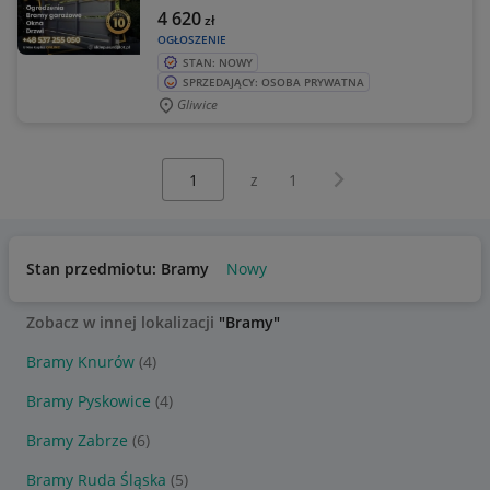
4 620
zł
OGŁOSZENIE
STAN: NOWY
SPRZEDAJĄCY: OSOBA PRYWATNA
Gliwice
Wybierz stronę:
Następna strona
z
1
Stan przedmiotu: Bramy
Nowy
Zobacz w innej lokalizacji
"Bramy"
Bramy Knurów
(4)
Bramy Pyskowice
(4)
Bramy Zabrze
(6)
Bramy Ruda Śląska
(5)