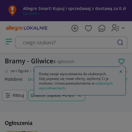
Allegro Smart! Kupuj i sprzedawaj z dostawą za 0 zł
Sprawdź »
Otwórz menu z kategoriami
szukaj
Bramy - Gliwice
6
ogłoszeń
POL
ie
Dom i Ogród
Budownictwo i Akcesoria
Ogrodzenia i bramy
Bramy
Zamkn
Dodaj swoje wyszukiwania do ulubionych.
Gdy pojawią się nowe oferty, wyślemy Ci je
Podobne:
bramy
napęd bramy dwuskrzydłowej
napęd bra
mailowo. Ustaw powiadomienia w
ulubionych
wyszukiwaniach
.
Filtruj
Gliwice, Śląskie, +0 km
Ogłoszenia