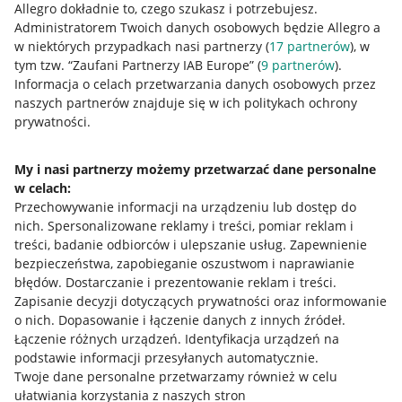
Allegro dokładnie to, czego szukasz i potrzebujesz.
Administratorem Twoich danych osobowych będzie Allegro a
w niektórych przypadkach nasi partnerzy (
17
partnerów
), w
tym tzw. “Zaufani Partnerzy IAB Europe” (
9
partnerów
).
Przydatne informacje
Informacja o celach przetwarzania danych osobowych przez
naszych partnerów znajduje się w ich politykach ochrony
prywatności.
Jak to działa
Napisz do nas
My i nasi partnerzy możemy przetwarzać dane personalne
w celach:
Allegro Gadane dla sprzedających
Przechowywanie informacji na urządzeniu lub dostęp do
Allegro Gadane dla kupujących
nich
.
Spersonalizowane reklamy i treści, pomiar reklam i
treści, badanie odbiorców i ulepszanie usług
.
Zapewnienie
Mapa miejscowości
bezpieczeństwa, zapobieganie oszustwom i naprawianie
błędów
.
Dostarczanie i prezentowanie reklam i treści
.
Informacje prawne
Zapisanie decyzji dotyczących prywatności oraz informowanie
o nich
.
Dopasowanie i łączenie danych z innych źródeł
.
Regulamin
Łączenie różnych urządzeń
.
Identyfikacja urządzeń na
podstawie informacji przesyłanych automatycznie
.
Polityka plików "cookies"
Twoje dane personalne przetwarzamy również w celu
ułatwiania korzystania z naszych stron
Ustawienia plików "cookies"