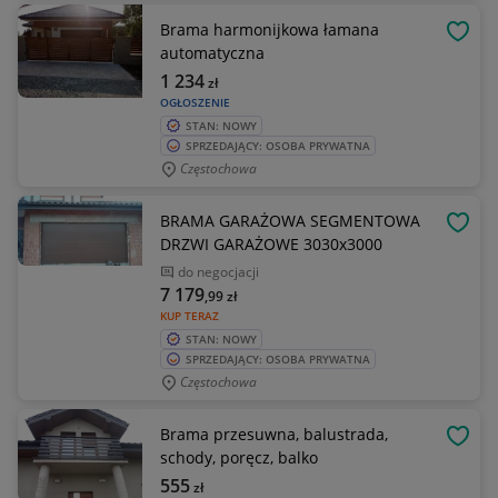
Brama harmonijkowa łamana
OBSE
automatyczna
1 234
zł
OGŁOSZENIE
STAN: NOWY
SPRZEDAJĄCY: OSOBA PRYWATNA
Częstochowa
BRAMA GARAŻOWA SEGMENTOWA
OBSE
DRZWI GARAŻOWE 3030x3000
do negocjacji
7 179
,99
zł
KUP TERAZ
STAN: NOWY
SPRZEDAJĄCY: OSOBA PRYWATNA
Częstochowa
Brama przesuwna, balustrada,
OBSE
schody, poręcz, balko
555
zł