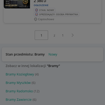
2 380
zł
OGŁOSZENIE
STAN: NOWY
SPRZEDAJĄCY: OSOBA PRYWATNA
Częstochowa
Wybierz stronę:
Następna strona
z
1
Stan przedmiotu: Bramy
Nowy
Zobacz w innej lokalizacji
"Bramy"
Bramy Koziegłowy
(4)
Bramy Myszków
(6)
Bramy Radomsko
(12)
Bramy Zawiercie
(6)