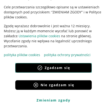
Cele przetwarzania szczegółowo opisane są w ustawieniach
Udostępnianie lokalizacji
dostępnych pod przyciskiem: “ZMIENIAM ZGODY” i w Polityce
Informacje dla Aktu o Usługach Cyfrowych
plików cookies.
Zgodę wyrażasz dobrowolnie i jest ważna 12 miesięcy.
Pobierz aplikację
Możesz ją w każdym momencie wycofać lub ponowić w
zakładce
Ustawienia plików cookies
na stronie głównej.
Wycofanie zgody nie wpływa na legalność uprzedniego
przetwarzania.
polityka plików cookies
polityka ochrony prywatności
Zgadzam się
Nie zgadzam się
Korzystanie z serwisu oznacza akceptację
regulaminu
.
Zmieniam zgody