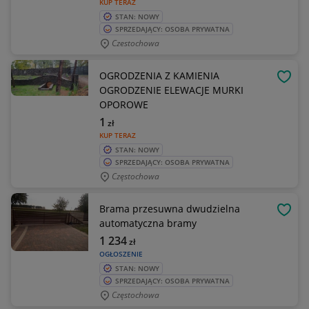
KUP TERAZ
STAN: NOWY
SPRZEDAJĄCY: OSOBA PRYWATNA
Czestochowa
OGRODZENIA Z KAMIENIA
OBSE
OGRODZENIE ELEWACJE MURKI
OPOROWE
1
zł
KUP TERAZ
STAN: NOWY
SPRZEDAJĄCY: OSOBA PRYWATNA
Częstochowa
Brama przesuwna dwudzielna
OBSE
automatyczna bramy
1 234
zł
OGŁOSZENIE
STAN: NOWY
SPRZEDAJĄCY: OSOBA PRYWATNA
Częstochowa