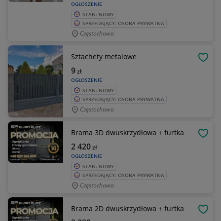
OGŁOSZENIE
STAN: NOWY
SPRZEDAJĄCY: OSOBA PRYWATNA
Częstochowa
Sztachety metalowe
OBSE
9
zł
OGŁOSZENIE
STAN: NOWY
SPRZEDAJĄCY: OSOBA PRYWATNA
Częstochowa
Brama 3D dwuskrzydłowa + furtka
OBSE
2 420
zł
OGŁOSZENIE
STAN: NOWY
SPRZEDAJĄCY: OSOBA PRYWATNA
Częstochowa
Brama 2D dwuskrzydłowa + furtka
OBSE