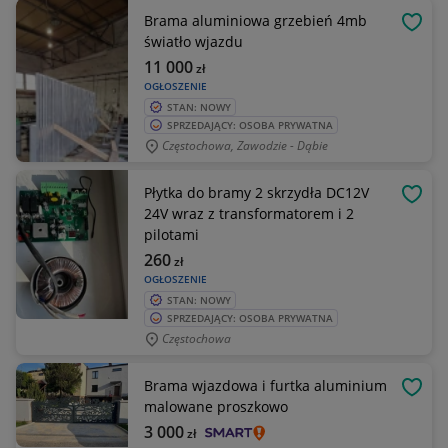
Brama aluminiowa grzebień 4mb
OBSE
światło wjazdu
11 000
zł
OGŁOSZENIE
STAN: NOWY
SPRZEDAJĄCY: OSOBA PRYWATNA
Częstochowa, Zawodzie - Dąbie
Płytka do bramy 2 skrzydła DC12V
OBSE
24V wraz z transformatorem i 2
pilotami
260
zł
OGŁOSZENIE
STAN: NOWY
SPRZEDAJĄCY: OSOBA PRYWATNA
Częstochowa
Brama wjazdowa i furtka aluminium
OBSE
malowane proszkowo
3 000
zł