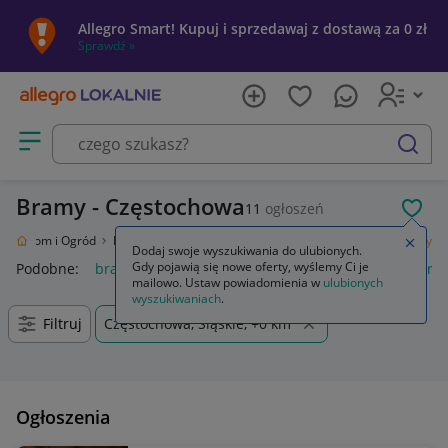
Allegro Smart! Kupuj i sprzedawaj z dostawą za 0 zł
Sprawdź »
Otwórz menu z kategoriami
szukaj
Bramy - Częstochowa
11
ogłoszeń
POL
ie
Dom i Ogród
Budownictwo i Akcesoria
Ogrodzenia i bramy
Bramy
Zamkn
Dodaj swoje wyszukiwania do ulubionych.
Gdy pojawią się nowe oferty, wyślemy Ci je
Podobne:
bramy
napęd bramy dwuskrzydłowej
napęd bra
mailowo. Ustaw powiadomienia w
ulubionych
wyszukiwaniach
.
Filtruj
Częstochowa, Śląskie, +0 km
Ogłoszenia