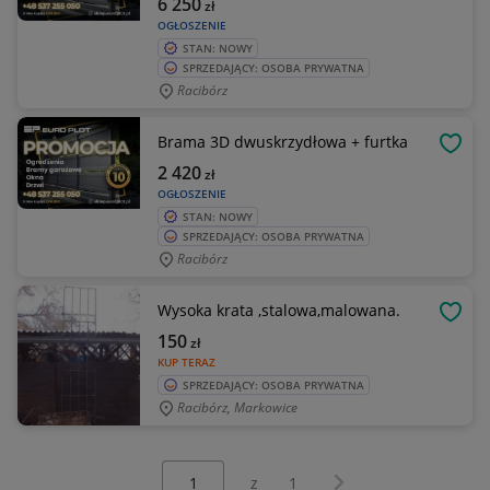
6 250
zł
OGŁOSZENIE
STAN: NOWY
SPRZEDAJĄCY: OSOBA PRYWATNA
Racibórz
Brama 3D dwuskrzydłowa + furtka
OBSE
2 420
zł
OGŁOSZENIE
STAN: NOWY
SPRZEDAJĄCY: OSOBA PRYWATNA
Racibórz
Wysoka krata ,stalowa,malowana.
OBSE
150
zł
KUP TERAZ
SPRZEDAJĄCY: OSOBA PRYWATNA
Racibórz, Markowice
Wybierz stronę:
Następna strona
z
1