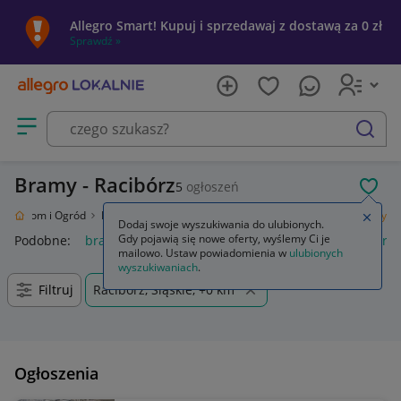
Allegro Smart! Kupuj i sprzedawaj z dostawą za 0 zł
Sprawdź »
Otwórz menu z kategoriami
szukaj
Bramy - Racibórz
5
ogłoszeń
POL
ie
Dom i Ogród
Budownictwo i Akcesoria
Ogrodzenia i bramy
Bramy
Zamkn
Dodaj swoje wyszukiwania do ulubionych.
Gdy pojawią się nowe oferty, wyślemy Ci je
Podobne:
bramy
napęd bramy dwuskrzydłowej
napęd bra
mailowo. Ustaw powiadomienia w
ulubionych
wyszukiwaniach
.
Filtruj
Racibórz, Śląskie, +0 km
Ogłoszenia