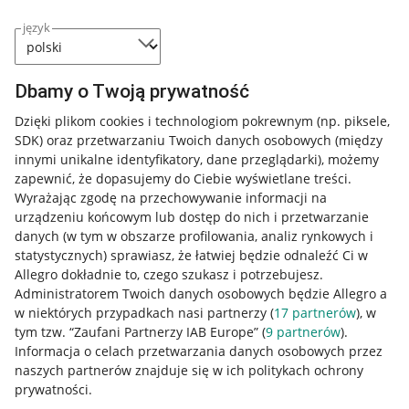
język
Dbamy o Twoją prywatność
Dzięki plikom cookies i technologiom pokrewnym
(np. piksele,
SDK)
oraz przetwarzaniu Twoich danych osobowych
(między
innymi unikalne identyfikatory, dane przeglądarki)
, możemy
zapewnić, że dopasujemy do Ciebie wyświetlane treści.
Wyrażając zgodę na przechowywanie informacji na
urządzeniu końcowym lub dostęp do nich i przetwarzanie
danych (w tym w obszarze profilowania, analiz rynkowych i
statystycznych) sprawiasz, że łatwiej będzie odnaleźć Ci w
Allegro dokładnie to, czego szukasz i potrzebujesz.
Administratorem Twoich danych osobowych będzie Allegro a
w niektórych przypadkach nasi partnerzy (
17
partnerów
), w
tym tzw. “Zaufani Partnerzy IAB Europe” (
9
partnerów
).
Przydatne informacje
Informacja o celach przetwarzania danych osobowych przez
naszych partnerów znajduje się w ich politykach ochrony
prywatności.
Jak to działa