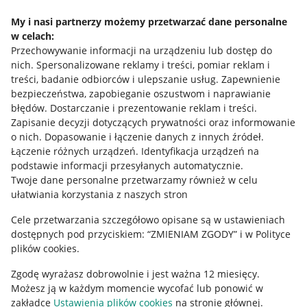
Napisz do nas
My i nasi partnerzy możemy przetwarzać dane personalne
w celach:
Allegro Gadane dla sprzedających
Przechowywanie informacji na urządzeniu lub dostęp do
Allegro Gadane dla kupujących
nich
.
Spersonalizowane reklamy i treści, pomiar reklam i
treści, badanie odbiorców i ulepszanie usług
.
Zapewnienie
Mapa miejscowości
bezpieczeństwa, zapobieganie oszustwom i naprawianie
błędów
.
Dostarczanie i prezentowanie reklam i treści
.
Informacje prawne
Zapisanie decyzji dotyczących prywatności oraz informowanie
o nich
.
Dopasowanie i łączenie danych z innych źródeł
.
Regulamin
Łączenie różnych urządzeń
.
Identyfikacja urządzeń na
podstawie informacji przesyłanych automatycznie
.
Polityka plików "cookies"
Twoje dane personalne przetwarzamy również w celu
ułatwiania korzystania z naszych stron
Ustawienia plików "cookies"
Cele przetwarzania szczegółowo opisane są w ustawieniach
Udostępnianie lokalizacji
dostępnych pod przyciskiem: “ZMIENIAM ZGODY” i w Polityce
Informacje dla Aktu o Usługach Cyfrowych
plików cookies.
Zgodę wyrażasz dobrowolnie i jest ważna 12 miesięcy.
Pobierz aplikację
Możesz ją w każdym momencie wycofać lub ponowić w
zakładce
Ustawienia plików cookies
na stronie głównej.