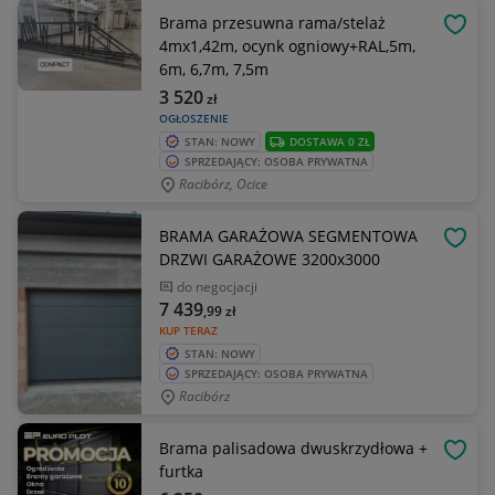
Brama przesuwna rama/stelaż
OBSE
4mx1,42m, ocynk ogniowy+RAL,5m,
6m, 6,7m, 7,5m
3 520
zł
OGŁOSZENIE
STAN: NOWY
DOSTAWA 0 ZŁ
SPRZEDAJĄCY: OSOBA PRYWATNA
Racibórz, Ocice
BRAMA GARAŻOWA SEGMENTOWA
OBSE
DRZWI GARAŻOWE 3200x3000
do negocjacji
7 439
,99
zł
KUP TERAZ
STAN: NOWY
SPRZEDAJĄCY: OSOBA PRYWATNA
Racibórz
Brama palisadowa dwuskrzydłowa +
OBSE
furtka