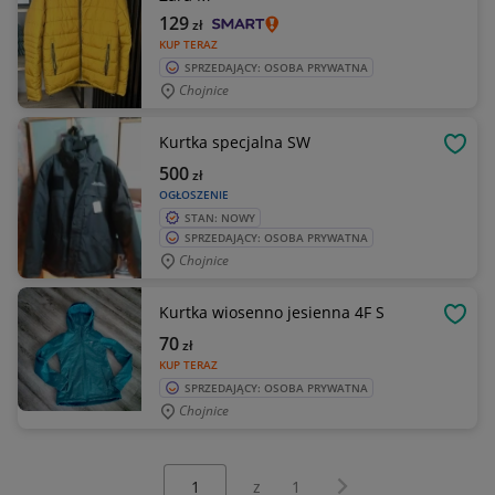
129
zł
KUP TERAZ
SPRZEDAJĄCY: OSOBA PRYWATNA
Chojnice
Kurtka specjalna SW
OBSE
500
zł
OGŁOSZENIE
STAN: NOWY
SPRZEDAJĄCY: OSOBA PRYWATNA
Chojnice
Kurtka wiosenno jesienna 4F S
OBSE
70
zł
KUP TERAZ
SPRZEDAJĄCY: OSOBA PRYWATNA
Chojnice
Wybierz stronę:
Następna strona
z
1