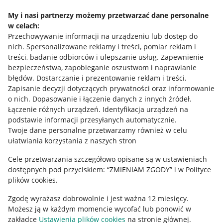
Napisz do nas
My i nasi partnerzy możemy przetwarzać dane personalne
w celach:
Allegro Gadane dla sprzedających
Przechowywanie informacji na urządzeniu lub dostęp do
Allegro Gadane dla kupujących
nich
.
Spersonalizowane reklamy i treści, pomiar reklam i
treści, badanie odbiorców i ulepszanie usług
.
Zapewnienie
Mapa miejscowości
bezpieczeństwa, zapobieganie oszustwom i naprawianie
błędów
.
Dostarczanie i prezentowanie reklam i treści
.
Informacje prawne
Zapisanie decyzji dotyczących prywatności oraz informowanie
o nich
.
Dopasowanie i łączenie danych z innych źródeł
.
Regulamin
Łączenie różnych urządzeń
.
Identyfikacja urządzeń na
podstawie informacji przesyłanych automatycznie
.
Polityka plików "cookies"
Twoje dane personalne przetwarzamy również w celu
ułatwiania korzystania z naszych stron
Ustawienia plików "cookies"
Cele przetwarzania szczegółowo opisane są w ustawieniach
Udostępnianie lokalizacji
dostępnych pod przyciskiem: “ZMIENIAM ZGODY” i w Polityce
Informacje dla Aktu o Usługach Cyfrowych
plików cookies.
Zgodę wyrażasz dobrowolnie i jest ważna 12 miesięcy.
Pobierz aplikację
Możesz ją w każdym momencie wycofać lub ponowić w
zakładce
Ustawienia plików cookies
na stronie głównej.