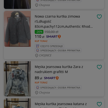
SPRZEDAJĄCY: OSOBA PRYWATNA
Chojnice
Nowa czarna kurtka zimowa
OBSE
rS,długość
83cm,pachy112cm,Authentic Rhode
Islan
150
,00 zł
-26%
110
zł
KUP TERAZ
CZĘSTO SPRZEDAJE
SPRZEDAJĄCY: OSOBA PRYWATNA
CHOJNICE
Męska jeansowa kurtka Zara z
OBSE
nadrukiem grafitti M
89
zł
KUP TERAZ
SPRZEDAJĄCY: OSOBA PRYWATNA
Chojnice
Męska kurtka jeansowa katana z
OBSE