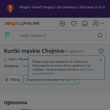
Allegro Smart! Kupuj i sprzedawaj z dostawą za 0 zł
Sprawdź »
Otwórz menu z kategoriami
szukaj
Kurtki męskie Chojnice
17
ogłoszeń
POL
da
Odzież, Obuwie, Dodatki
Odzież męska
Okrycia wierzchnie
Kurtki
Zamkn
Dodaj swoje wyszukiwania do ulubionych.
Gdy pojawią się nowe oferty, wyślemy Ci je
Podobne:
kurtka
kurtka płaszcz
kurtki dżinsowe damskie
mailowo. Ustaw powiadomienia w
ulubionych
wyszukiwaniach
.
Filtruj
Chojnice, Pomorskie, +0 km
Ogłoszenia