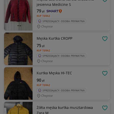
OBSE
jesienna Medicine S
79
zł
KUP TERAZ
SPRZEDAJĄCY: OSOBA PRYWATNA
Chojnice
Męska Kurtka CROPP
OBSE
75
zł
KUP TERAZ
SPRZEDAJĄCY: OSOBA PRYWATNA
Chojnice
Kurtka Męska HI-TEC
OBSE
90
zł
KUP TERAZ
SPRZEDAJĄCY: OSOBA PRYWATNA
Chojnice
Żółta męska kurtka musztardowa
OBSE
Zara M