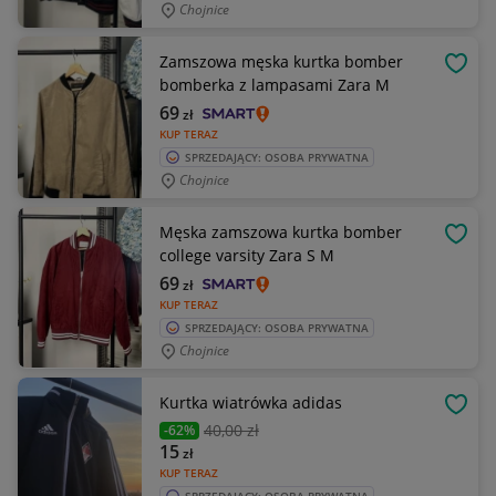
Chojnice
Zamszowa męska kurtka bomber
OBSE
bomberka z lampasami Zara M
69
zł
KUP TERAZ
SPRZEDAJĄCY: OSOBA PRYWATNA
Chojnice
Męska zamszowa kurtka bomber
OBSE
college varsity Zara S M
69
zł
KUP TERAZ
SPRZEDAJĄCY: OSOBA PRYWATNA
Chojnice
Kurtka wiatrówka adidas
OBSE
40
,00 zł
-62%
15
zł
KUP TERAZ