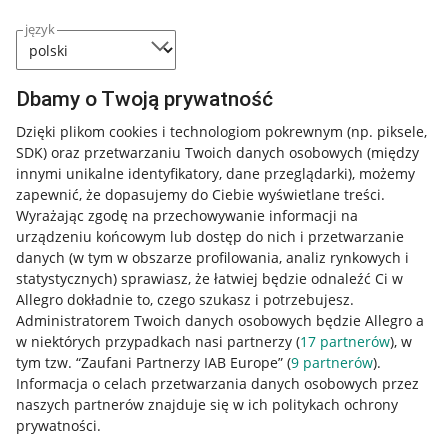
język
Dbamy o Twoją prywatność
Dzięki plikom cookies i technologiom pokrewnym
(np. piksele,
SDK)
oraz przetwarzaniu Twoich danych osobowych
(między
innymi unikalne identyfikatory, dane przeglądarki)
, możemy
zapewnić, że dopasujemy do Ciebie wyświetlane treści.
Wyrażając zgodę na przechowywanie informacji na
urządzeniu końcowym lub dostęp do nich i przetwarzanie
danych (w tym w obszarze profilowania, analiz rynkowych i
statystycznych) sprawiasz, że łatwiej będzie odnaleźć Ci w
Allegro dokładnie to, czego szukasz i potrzebujesz.
Administratorem Twoich danych osobowych będzie Allegro a
w niektórych przypadkach nasi partnerzy (
17
partnerów
), w
tym tzw. “Zaufani Partnerzy IAB Europe” (
9
partnerów
).
Przydatne informacje
Informacja o celach przetwarzania danych osobowych przez
naszych partnerów znajduje się w ich politykach ochrony
prywatności.
Jak to działa