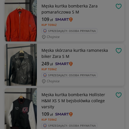
Męska kurtka bomberka Zara
OBSE
pomarańczowa S M
109
zł
KUP TERAZ
SPRZEDAJĄCY: OSOBA PRYWATNA
Chojnice
Męska skórzana kurtka ramoneska
OBSE
biker Zara S M
249
zł
KUP TERAZ
SPRZEDAJĄCY: OSOBA PRYWATNA
Chojnice
Męska kurtka bomberka Hollister
OBSE
H&M XS S M bejsbolówka college
varsity
109
zł
KUP TERAZ
SPRZEDAJĄCY: OSOBA PRYWATNA