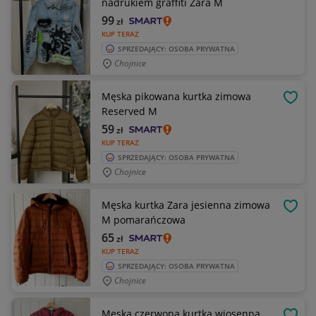
nadrukiem graffiti Zara M
99
zł
KUP TERAZ
SPRZEDAJĄCY: OSOBA PRYWATNA
Chojnice
Męska pikowana kurtka zimowa
OBSE
Reserved M
59
zł
KUP TERAZ
SPRZEDAJĄCY: OSOBA PRYWATNA
Chojnice
Męska kurtka Zara jesienna zimowa
OBSE
M pomarańczowa
65
zł
KUP TERAZ
SPRZEDAJĄCY: OSOBA PRYWATNA
Chojnice
Męska czerwona kurtka wiosenna