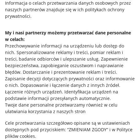
Przydatne informacje
Informacja o celach przetwarzania danych osobowych przez
naszych partnerów znajduje się w ich politykach ochrony
prywatności.
Jak to działa
Napisz do nas
My i nasi partnerzy możemy przetwarzać dane personalne
w celach:
Allegro Gadane dla sprzedających
Przechowywanie informacji na urządzeniu lub dostęp do
Allegro Gadane dla kupujących
nich
.
Spersonalizowane reklamy i treści, pomiar reklam i
treści, badanie odbiorców i ulepszanie usług
.
Zapewnienie
Mapa miejscowości
bezpieczeństwa, zapobieganie oszustwom i naprawianie
błędów
.
Dostarczanie i prezentowanie reklam i treści
.
Informacje prawne
Zapisanie decyzji dotyczących prywatności oraz informowanie
o nich
.
Dopasowanie i łączenie danych z innych źródeł
.
Regulamin
Łączenie różnych urządzeń
.
Identyfikacja urządzeń na
podstawie informacji przesyłanych automatycznie
.
Polityka plików "cookies"
Twoje dane personalne przetwarzamy również w celu
ułatwiania korzystania z naszych stron
Ustawienia plików "cookies"
Cele przetwarzania szczegółowo opisane są w ustawieniach
Udostępnianie lokalizacji
dostępnych pod przyciskiem: “ZMIENIAM ZGODY” i w Polityce
Informacje dla Aktu o Usługach Cyfrowych
plików cookies.