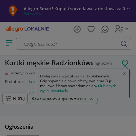
Allegro Smart! Kupuj i sprzedawaj z dostawą za 0 zł
Sprawdź »
Otwórz menu z kategoriami
szukaj
Kurtki męskie Radzionków
6
ogłoszeń
POL
da
Odzież, Obuwie, Dodatki
Odzież męska
Okrycia wierzchnie
Kurtki
Zamkn
Dodaj swoje wyszukiwania do ulubionych.
Gdy pojawią się nowe oferty, wyślemy Ci je
Podobne:
kurtka
kurtka płaszcz
kurtki dżinsowe damskie
mailowo. Ustaw powiadomienia w
ulubionych
wyszukiwaniach
.
Filtruj
Radzionków, Śląskie, +0 km
Ogłoszenia