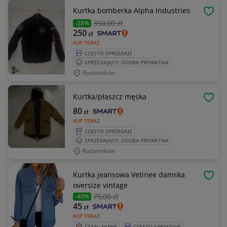
Kurtka bomberka Alpha Industries
OBSE
350
,00 zł
-28%
250
zł
KUP TERAZ
CZĘSTO SPRZEDAJE
SPRZEDAJĄCY: OSOBA PRYWATNA
Radzionków
Kurtka/płaszcz męska
OBSE
80
zł
KUP TERAZ
CZĘSTO SPRZEDAJE
SPRZEDAJĄCY: OSOBA PRYWATNA
Radzionków
Kurtka jeansowa Vetinee damska
OBSE
oversize vintage
75
,00 zł
-40%
45
zł
KUP TERAZ
STAN: NOWY
CZĘSTO SPRZEDAJE