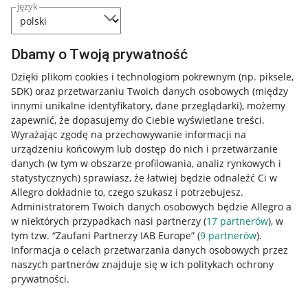
język
Dbamy o Twoją prywatność
Dzięki plikom cookies i technologiom pokrewnym
(np. piksele,
SDK)
oraz przetwarzaniu Twoich danych osobowych
(między
innymi unikalne identyfikatory, dane przeglądarki)
, możemy
zapewnić, że dopasujemy do Ciebie wyświetlane treści.
Wyrażając zgodę na przechowywanie informacji na
urządzeniu końcowym lub dostęp do nich i przetwarzanie
danych (w tym w obszarze profilowania, analiz rynkowych i
statystycznych) sprawiasz, że łatwiej będzie odnaleźć Ci w
Allegro dokładnie to, czego szukasz i potrzebujesz.
Administratorem Twoich danych osobowych będzie Allegro a
w niektórych przypadkach nasi partnerzy (
17
partnerów
), w
Nawigacja
tym tzw. “Zaufani Partnerzy IAB Europe” (
9
partnerów
).
Przydatne informacje
Informacja o celach przetwarzania danych osobowych przez
naszych partnerów znajduje się w ich politykach ochrony
prywatności.
Jak to działa
Napisz do nas