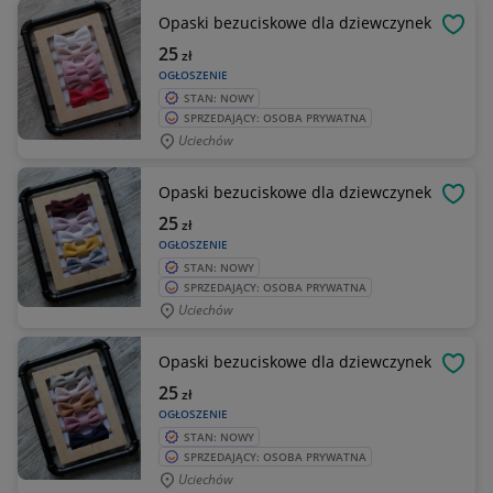
Opaski bezuciskowe dla dziewczynek
OBSE
25
zł
OGŁOSZENIE
STAN: NOWY
SPRZEDAJĄCY: OSOBA PRYWATNA
Uciechów
Opaski bezuciskowe dla dziewczynek
OBSE
25
zł
OGŁOSZENIE
STAN: NOWY
SPRZEDAJĄCY: OSOBA PRYWATNA
Uciechów
Opaski bezuciskowe dla dziewczynek
OBSE
25
zł
OGŁOSZENIE
STAN: NOWY
SPRZEDAJĄCY: OSOBA PRYWATNA
Uciechów