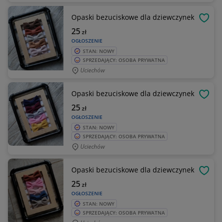
Opaski bezuciskowe dla dziewczynek
OBSE
25
zł
OGŁOSZENIE
STAN: NOWY
SPRZEDAJĄCY: OSOBA PRYWATNA
Uciechów
Opaski bezuciskowe dla dziewczynek
OBSE
25
zł
OGŁOSZENIE
STAN: NOWY
SPRZEDAJĄCY: OSOBA PRYWATNA
Uciechów
Opaski bezuciskowe dla dziewczynek
OBSE
25
zł
OGŁOSZENIE
STAN: NOWY
SPRZEDAJĄCY: OSOBA PRYWATNA