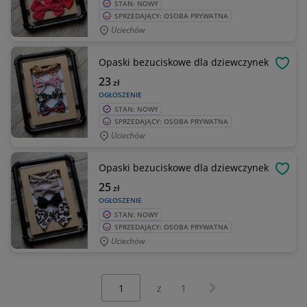
STAN: NOWY
SPRZEDAJĄCY: OSOBA PRYWATNA
Uciechów
Opaski bezuciskowe dla dziewczynek
OBSE
23
zł
OGŁOSZENIE
STAN: NOWY
SPRZEDAJĄCY: OSOBA PRYWATNA
Uciechów
Opaski bezuciskowe dla dziewczynek
OBSE
25
zł
OGŁOSZENIE
STAN: NOWY
SPRZEDAJĄCY: OSOBA PRYWATNA
Uciechów
Wybierz stronę:
Następna strona
z
1