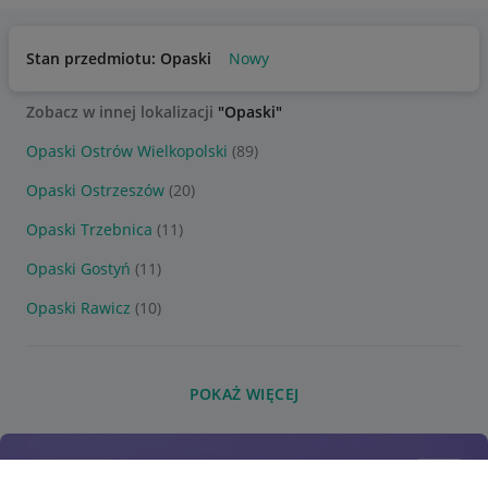
Stan przedmiotu: Opaski
Nowy
Zobacz w innej lokalizacji
"Opaski"
Opaski Ostrów Wielkopolski
(89)
Opaski Ostrzeszów
(20)
Opaski Trzebnica
(11)
Opaski Gostyń
(11)
Opaski Rawicz
(10)
POKAŻ WIĘCEJ