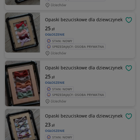
Uciechów
Opaski bezuciskowe dla dziewczynek
OBSE
25
zł
OGŁOSZENIE
STAN: NOWY
SPRZEDAJĄCY: OSOBA PRYWATNA
Uciechów
Opaski bezuciskowe dla dziewczynek
OBSE
25
zł
OGŁOSZENIE
STAN: NOWY
SPRZEDAJĄCY: OSOBA PRYWATNA
Uciechów
Opaski bezuciskowe dla dziewczynek
OBSE
23
zł
OGŁOSZENIE
STAN: NOWY