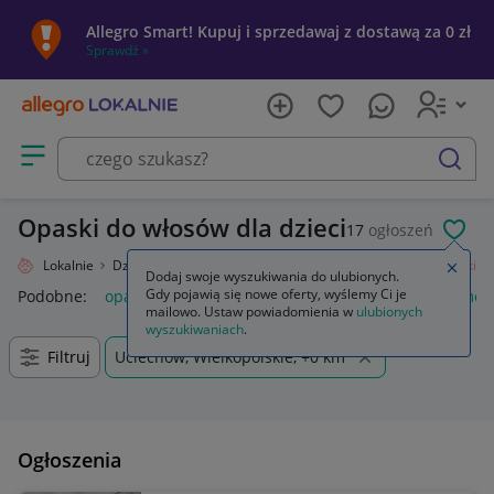
Allegro Smart! Kupuj i sprzedawaj z dostawą za 0 zł
Sprawdź »
Otwórz menu z kategoriami
szukaj
Opaski do włosów dla dzieci
17
ogłoszeń
POL
Allegro Lokalnie
Dziecko
Okazje, przyjęcia
Ozdoby do włosów
Opaski
Zamkn
Dodaj swoje wyszukiwania do ulubionych.
Gdy pojawią się nowe oferty, wyślemy Ci je
Podobne:
opaski
opaski zaciskowe
opaski do włosów
meta
mailowo. Ustaw powiadomienia w
ulubionych
wyszukiwaniach
.
Filtruj
Uciechów, Wielkopolskie, +0 km
Ogłoszenia