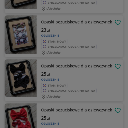
SPRZEDAJĄCY: OSOBA PRYWATNA
Uciechów
Opaski bezuciskowe dla dziewczynek
OBSE
23
zł
OGŁOSZENIE
STAN: NOWY
SPRZEDAJĄCY: OSOBA PRYWATNA
Uciechów
Opaski bezuciskowe dla dziewczynek
OBSE
25
zł
OGŁOSZENIE
STAN: NOWY
SPRZEDAJĄCY: OSOBA PRYWATNA
Uciechów
Opaski bezuciskowe dla dziewczynek
OBSE
25
zł
OGŁOSZENIE