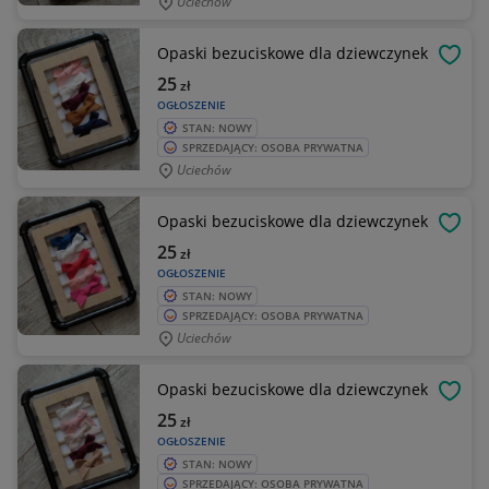
Uciechów
Opaski bezuciskowe dla dziewczynek
OBSE
25
zł
OGŁOSZENIE
STAN: NOWY
SPRZEDAJĄCY: OSOBA PRYWATNA
Uciechów
Opaski bezuciskowe dla dziewczynek
OBSE
25
zł
OGŁOSZENIE
STAN: NOWY
SPRZEDAJĄCY: OSOBA PRYWATNA
Uciechów
Opaski bezuciskowe dla dziewczynek
OBSE
25
zł
OGŁOSZENIE
STAN: NOWY
SPRZEDAJĄCY: OSOBA PRYWATNA