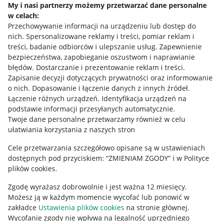
My i nasi partnerzy możemy przetwarzać dane personalne
w celach:
Allegro Gadane dla sprzedających
Przechowywanie informacji na urządzeniu lub dostęp do
Allegro Gadane dla kupujących
nich
.
Spersonalizowane reklamy i treści, pomiar reklam i
treści, badanie odbiorców i ulepszanie usług
.
Zapewnienie
Mapa miejscowości
bezpieczeństwa, zapobieganie oszustwom i naprawianie
błędów
.
Dostarczanie i prezentowanie reklam i treści
.
Informacje prawne
Zapisanie decyzji dotyczących prywatności oraz informowanie
o nich
.
Dopasowanie i łączenie danych z innych źródeł
.
Regulamin
Łączenie różnych urządzeń
.
Identyfikacja urządzeń na
podstawie informacji przesyłanych automatycznie
.
Polityka plików "cookies"
Twoje dane personalne przetwarzamy również w celu
ułatwiania korzystania z naszych stron
Ustawienia plików "cookies"
Cele przetwarzania szczegółowo opisane są w ustawieniach
Udostępnianie lokalizacji
dostępnych pod przyciskiem: “ZMIENIAM ZGODY” i w Polityce
Informacje dla Aktu o Usługach Cyfrowych
plików cookies.
Zgodę wyrażasz dobrowolnie i jest ważna 12 miesięcy.
Pobierz aplikację
Możesz ją w każdym momencie wycofać lub ponowić w
zakładce
Ustawienia plików cookies
na stronie głównej.
Wycofanie zgody nie wpływa na legalność uprzedniego