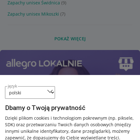
Zapachy unisex Świdnica
(9)
Zapachy unisex Mikoszki
(7)
POKAŻ WIĘCEJ
język
Dbamy o Twoją prywatność
Dzięki plikom cookies i technologiom pokrewnym
(np. piksele,
SDK)
oraz przetwarzaniu Twoich danych osobowych
(między
innymi unikalne identyfikatory, dane przeglądarki)
, możemy
zapewnić, że dopasujemy do Ciebie wyświetlane treści.