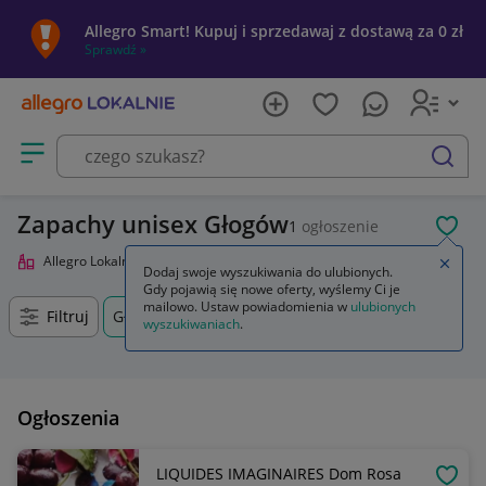
Allegro Smart! Kupuj i sprzedawaj z dostawą za 0 zł
Sprawdź »
Otwórz menu z kategoriami
szukaj
Zapachy unisex Głogów
1
ogłoszenie
POL
Allegro Lokalnie
Uroda
Perfumy i wody
Zapachy unisex
Zamkn
Dodaj swoje wyszukiwania do ulubionych.
Gdy pojawią się nowe oferty, wyślemy Ci je
mailowo. Ustaw powiadomienia w
ulubionych
Filtruj
Głogów, Dolnośląskie, +0 km
wyszukiwaniach
.
Ogłoszenia
LIQUIDES IMAGINAIRES Dom Rosa
OBSE