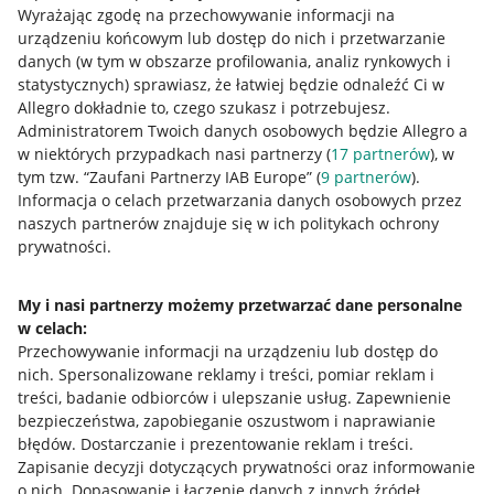
Wyrażając zgodę na przechowywanie informacji na
urządzeniu końcowym lub dostęp do nich i przetwarzanie
danych (w tym w obszarze profilowania, analiz rynkowych i
statystycznych) sprawiasz, że łatwiej będzie odnaleźć Ci w
Allegro dokładnie to, czego szukasz i potrzebujesz.
Administratorem Twoich danych osobowych będzie Allegro a
Przydatne informacje
w niektórych przypadkach nasi partnerzy (
17
partnerów
), w
tym tzw. “Zaufani Partnerzy IAB Europe” (
9
partnerów
).
Jak to działa
Informacja o celach przetwarzania danych osobowych przez
naszych partnerów znajduje się w ich politykach ochrony
Napisz do nas
prywatności.
Allegro Gadane dla sprzedających
My i nasi partnerzy możemy przetwarzać dane personalne
Allegro Gadane dla kupujących
w celach:
Mapa miejscowości
Przechowywanie informacji na urządzeniu lub dostęp do
nich
.
Spersonalizowane reklamy i treści, pomiar reklam i
Informacje prawne
treści, badanie odbiorców i ulepszanie usług
.
Zapewnienie
bezpieczeństwa, zapobieganie oszustwom i naprawianie
błędów
.
Dostarczanie i prezentowanie reklam i treści
.
Regulamin
Zapisanie decyzji dotyczących prywatności oraz informowanie
Polityka plików "cookies"
o nich
.
Dopasowanie i łączenie danych z innych źródeł
.