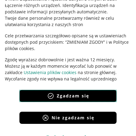
Łączenie różnych urządzeń
.
Identyfikacja urządzeń na
Ustawienia plików "cookies"
podstawie informacji przesyłanych automatycznie
.
Twoje dane personalne przetwarzamy również w celu
Udostępnianie lokalizacji
ułatwiania korzystania z naszych stron
Informacje dla Aktu o Usługach Cyfrowych
Cele przetwarzania szczegółowo opisane są w ustawieniach
dostępnych pod przyciskiem: “ZMIENIAM ZGODY” i w Polityce
Pobierz aplikację
plików cookies.
Zgodę wyrażasz dobrowolnie i jest ważna 12 miesięcy.
Możesz ją w każdym momencie wycofać lub ponowić w
zakładce
Ustawienia plików cookies
na stronie głównej.
Wycofanie zgody nie wpływa na legalność uprzedniego
przetwarzania.
Zgadzam się
polityka plików cookies
polityka ochrony prywatności
Nie zgadzam się
Korzystanie z serwisu oznacza akceptację
regulaminu
.