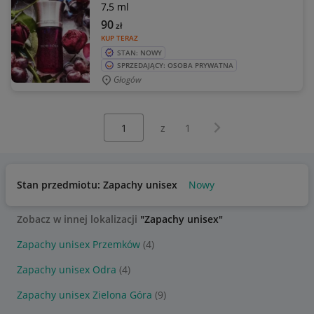
7,5 ml
90
zł
KUP TERAZ
STAN: NOWY
SPRZEDAJĄCY: OSOBA PRYWATNA
Głogów
Wybierz stronę:
Następna strona
z
1
Stan przedmiotu: Zapachy unisex
Nowy
Zobacz w innej lokalizacji
"Zapachy unisex"
Zapachy unisex Przemków
(4)
Zapachy unisex Odra
(4)
Zapachy unisex Zielona Góra
(9)