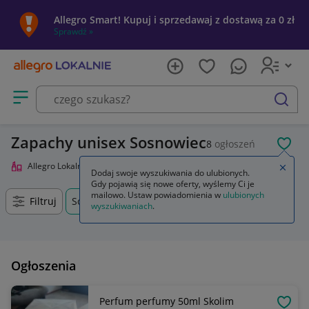
Allegro Smart! Kupuj i sprzedawaj z dostawą za 0 zł
Sprawdź »
Otwórz menu z kategoriami
szukaj
Zapachy unisex Sosnowiec
8
ogłoszeń
POL
Allegro Lokalnie
Uroda
Perfumy i wody
Zapachy unisex
Zamkn
Dodaj swoje wyszukiwania do ulubionych.
Gdy pojawią się nowe oferty, wyślemy Ci je
mailowo. Ustaw powiadomienia w
ulubionych
Filtruj
Sosnowiec, Śląskie, +0 km
wyszukiwaniach
.
Ogłoszenia
Perfum perfumy 50ml Skolim
OBSE