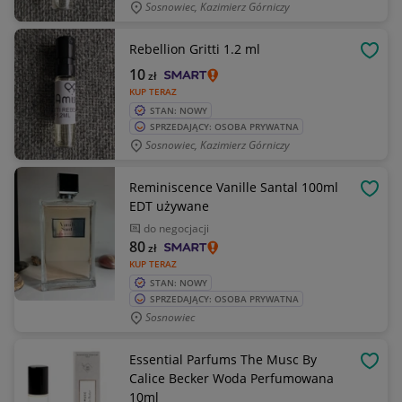
Sosnowiec, Kazimierz Górniczy
Rebellion Gritti 1.2 ml
OBSE
10
zł
KUP TERAZ
STAN: NOWY
SPRZEDAJĄCY: OSOBA PRYWATNA
Sosnowiec, Kazimierz Górniczy
Reminiscence Vanille Santal 100ml
OBSE
EDT używane
do negocjacji
80
zł
KUP TERAZ
STAN: NOWY
SPRZEDAJĄCY: OSOBA PRYWATNA
Sosnowiec
Essential Parfums The Musc By
OBSE
Calice Becker Woda Perfumowana
10ml