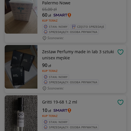
Palermo Nowe
65
,00 zł
60
zł
KUP TERAZ
STAN: NOWY
CZĘSTO SPRZEDAJE
SPRZEDAJĄCY: OSOBA PRYWATNA
Sosnowiec
Zestaw Perfumy made in lab 3 sztuki
OBSE
unisex męskie
90
zł
KUP TERAZ
STAN: NOWY
SPRZEDAJĄCY: OSOBA PRYWATNA
Sosnowiec
Gritti 19-68 1.2 ml
OBSE
10
zł
KUP TERAZ
STAN: NOWY
SPRZEDAJĄCY: OSOBA PRYWATNA