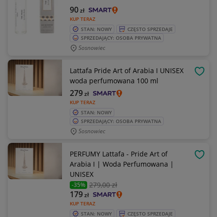
90
zł
KUP TERAZ
STAN: NOWY
CZĘSTO SPRZEDAJE
SPRZEDAJĄCY: OSOBA PRYWATNA
Sosnowiec
Lattafa Pride Art of Arabia I UNISEX
OBSE
woda perfumowana 100 ml
279
zł
KUP TERAZ
STAN: NOWY
SPRZEDAJĄCY: OSOBA PRYWATNA
Sosnowiec
PERFUMY Lattafa - Pride Art of
OBSE
Arabia I | Woda Perfumowana |
UNISEX
279
,00 zł
-35%
179
zł
KUP TERAZ
STAN: NOWY
CZĘSTO SPRZEDAJE