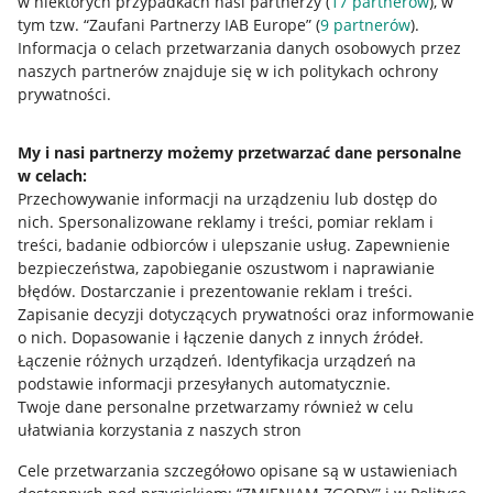
w niektórych przypadkach nasi partnerzy (
17
partnerów
), w
tym tzw. “Zaufani Partnerzy IAB Europe” (
9
partnerów
).
Przydatne informacje
Informacja o celach przetwarzania danych osobowych przez
naszych partnerów znajduje się w ich politykach ochrony
prywatności.
Jak to działa
Napisz do nas
My i nasi partnerzy możemy przetwarzać dane personalne
w celach:
Allegro Gadane dla sprzedających
Przechowywanie informacji na urządzeniu lub dostęp do
Allegro Gadane dla kupujących
nich
.
Spersonalizowane reklamy i treści, pomiar reklam i
treści, badanie odbiorców i ulepszanie usług
.
Zapewnienie
Mapa miejscowości
bezpieczeństwa, zapobieganie oszustwom i naprawianie
błędów
.
Dostarczanie i prezentowanie reklam i treści
.
Informacje prawne
Zapisanie decyzji dotyczących prywatności oraz informowanie
o nich
.
Dopasowanie i łączenie danych z innych źródeł
.
Regulamin
Łączenie różnych urządzeń
.
Identyfikacja urządzeń na
podstawie informacji przesyłanych automatycznie
.
Polityka plików "cookies"
Twoje dane personalne przetwarzamy również w celu
ułatwiania korzystania z naszych stron
Ustawienia plików "cookies"
Cele przetwarzania szczegółowo opisane są w ustawieniach
Udostępnianie lokalizacji