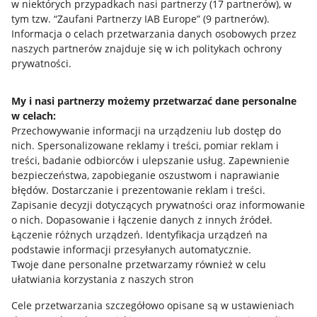
w niektórych przypadkach nasi partnerzy (
17
partnerów
), w
tym tzw. “Zaufani Partnerzy IAB Europe” (
9
partnerów
).
Przydatne informacje
Informacja o celach przetwarzania danych osobowych przez
naszych partnerów znajduje się w ich politykach ochrony
prywatności.
Jak to działa
Napisz do nas
My i nasi partnerzy możemy przetwarzać dane personalne
w celach:
Allegro Gadane dla sprzedających
Przechowywanie informacji na urządzeniu lub dostęp do
Allegro Gadane dla kupujących
nich
.
Spersonalizowane reklamy i treści, pomiar reklam i
treści, badanie odbiorców i ulepszanie usług
.
Zapewnienie
Mapa miejscowości
bezpieczeństwa, zapobieganie oszustwom i naprawianie
błędów
.
Dostarczanie i prezentowanie reklam i treści
.
Informacje prawne
Zapisanie decyzji dotyczących prywatności oraz informowanie
o nich
.
Dopasowanie i łączenie danych z innych źródeł
.
Regulamin
Łączenie różnych urządzeń
.
Identyfikacja urządzeń na
podstawie informacji przesyłanych automatycznie
.
Polityka plików "cookies"
Twoje dane personalne przetwarzamy również w celu
ułatwiania korzystania z naszych stron
Ustawienia plików "cookies"
Cele przetwarzania szczegółowo opisane są w ustawieniach
Udostępnianie lokalizacji