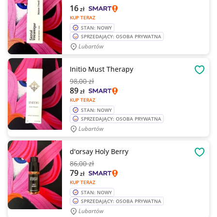
16
zł
KUP TERAZ
STAN: NOWY
SPRZEDAJĄCY: OSOBA PRYWATNA
Lubartów
Initio Must Therapy
OBSE
98
,00 zł
89
zł
KUP TERAZ
STAN: NOWY
SPRZEDAJĄCY: OSOBA PRYWATNA
Lubartów
d'orsay Holy Berry
OBSE
86
,00 zł
79
zł
KUP TERAZ
STAN: NOWY
SPRZEDAJĄCY: OSOBA PRYWATNA
Lubartów