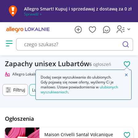
Allegro Smart! Kupuj i sprzedawaj z dostawą za 0 zł
Sprawdź »
Otwórz menu z kategoriami
szukaj
Zapachy unisex Lubartów
6
ogłoszeń
POL
Allegro Lokalnie
Uroda
Perfumy i wody
Zapachy unisex
Zamkn
Dodaj swoje wyszukiwania do ulubionych.
Gdy pojawią się nowe oferty, wyślemy Ci je
mailowo. Ustaw powiadomienia w
ulubionych
Filtruj
Lubartów, Lubelskie, +0 km
wyszukiwaniach
.
Ogłoszenia
Maison Crivelli Santal Volcanique
OBSE