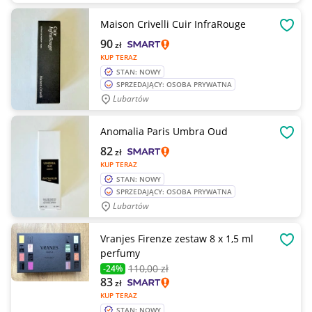
Maison Crivelli Cuir InfraRouge
OBSE
90
zł
KUP TERAZ
STAN: NOWY
SPRZEDAJĄCY: OSOBA PRYWATNA
Lubartów
Anomalia Paris Umbra Oud
OBSE
82
zł
KUP TERAZ
STAN: NOWY
SPRZEDAJĄCY: OSOBA PRYWATNA
Lubartów
Vranjes Firenze zestaw 8 x 1,5 ml
OBSE
perfumy
110
,00 zł
-24%
83
zł
KUP TERAZ
STAN: NOWY