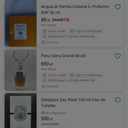
Acqua di Parma Colonia IL Profumo
OBSE
EDP 30 ml
89
zł
KUP TERAZ
STAN: NOWY
CZĘSTO SPRZEDAJE
SPRZEDAJĄCY: OSOBA PRYWATNA
Kraków
Pana Dora Grand Musk
OBSE
650
zł
KUP TERAZ
STAN: NOWY
CZĘSTO SPRZEDAJE
SPRZEDAJĄCY: OSOBA PRYWATNA
Kraków
Diptyque Eau Rose 100 ml Eau de
OBSE
Toilette
do negocjacji
550
zł
OGŁOSZENIE