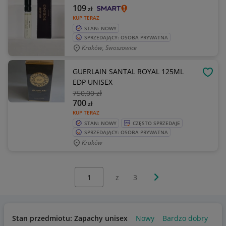
109
zł
KUP TERAZ
STAN: NOWY
SPRZEDAJĄCY: OSOBA PRYWATNA
Kraków, Swoszowice
GUERLAIN SANTAL ROYAL 125ML
OBSE
EDP UNISEX
750
,00 zł
700
zł
KUP TERAZ
STAN: NOWY
CZĘSTO SPRZEDAJE
SPRZEDAJĄCY: OSOBA PRYWATNA
Kraków
Wybierz stronę:
Następna strona
z
3
Stan przedmiotu: Zapachy unisex
Nowy
Bardzo dobry
Uż