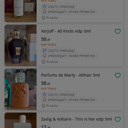
KUP TERAZ
CZĘSTO SPRZEDAJE
SPRZEDAJĄCY: OSOBA PRYWATNA
Kraków
Xerjoff - 40 Knots edp 5ml
OBSE
50
zł
KUP TERAZ
CZĘSTO SPRZEDAJE
SPRZEDAJĄCY: OSOBA PRYWATNA
Kraków
Parfums de Marly - Althair 5ml
OBSE
58
zł
KUP TERAZ
CZĘSTO SPRZEDAJE
SPRZEDAJĄCY: OSOBA PRYWATNA
Kraków
Zadig & Voltaire - This is her edp 5ml
OBSE
17
zł