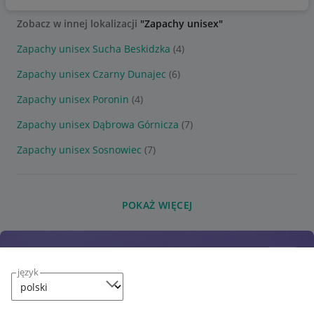
Zobacz w innej lokalizacji
"Zapachy unisex"
Zapachy unisex Sucha Beskidzka
(4)
Zapachy unisex Czarny Dunajec
(6)
Zapachy unisex Poronin
(4)
Zapachy unisex Dąbrowa Górnicza
(7)
Zapachy unisex Sosnowiec
(7)
POKAŻ WIĘCEJ
język