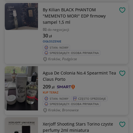
By Kilian BLACK PHANTOM
OBSE
"MEMENTO MORI" EDP firmowy
sampel 1,5 ml
do negocjacji
30
zł
OGŁOSZENIE
STAN: NOWY
SPRZEDAJĄCY: OSOBA PRYWATNA
Kraków, Podgórze
Agua De Colonia No.4 Spearmint Tea
OBSE
Claus Porto
209
zł
KUP TERAZ
STAN: NOWY
CZĘSTO SPRZEDAJE
SPRZEDAJĄCY: OSOBA PRYWATNA
Kraków, Bronowice
Xerjoff Shooting Stars Torino czyste
OBSE
perfumy 2ml miniatura