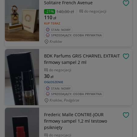
Solitaire French Avenue
OBSE
140
,00 zł
do negocjacji
-21%
110
zł
KUP TERAZ
STAN: NOWY
SPRZEDAJĄCY: OSOBA PRYWATNA
Kraków
BDK Parfums GRIS CHARNEL EXTRAIT
OBSE
firmowy sampel 2 ml
do negocjacji
30
zł
OGŁOSZENIE
STAN: NOWY
SPRZEDAJĄCY: OSOBA PRYWATNA
Kraków, Podgórze
Frederic Malle CONTRE-JOUR
OBSE
firmowy sampel 1,2 ml testowo
psiknięty
do negocjacji