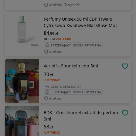
Kraków, Grzegórzki
Perfumy Unisex 50 ml EDP Trwałe
Cytrusowo-Kwiatowe BlackRose Mo Li
84
,99
zł
OFERTA Z
ALLEGRO
SPRZEDAJĄCY: OSOBA PRYWATNA
Kraków
Xerjoff - Shunkoin edp 5ml
OBSE
70
zł
KUP TERAZ
CZĘSTO SPRZEDAJE
SPRZEDAJĄCY: OSOBA PRYWATNA
Kraków
BDK - Gris charnel extrait de perfum
OBSE
5ml
58
zł
KUP TERAZ