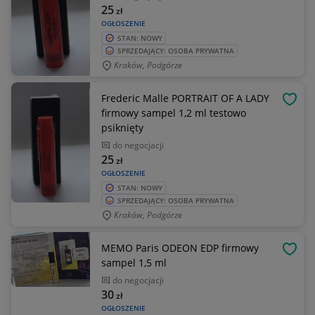
25
zł
OGŁOSZENIE
STAN: NOWY
SPRZEDAJĄCY: OSOBA PRYWATNA
Kraków, Podgórze
Frederic Malle PORTRAIT OF A LADY
OBSE
firmowy sampel 1,2 ml testowo
psiknięty
do negocjacji
25
zł
OGŁOSZENIE
STAN: NOWY
SPRZEDAJĄCY: OSOBA PRYWATNA
Kraków, Podgórze
MEMO Paris ODEON EDP firmowy
OBSE
sampel 1,5 ml
do negocjacji
30
zł
OGŁOSZENIE