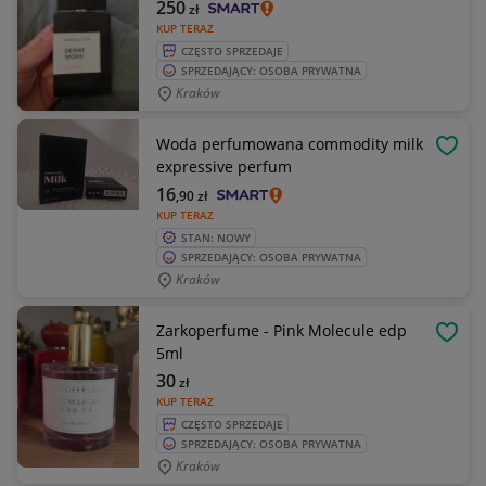
250
zł
KUP TERAZ
CZĘSTO SPRZEDAJE
SPRZEDAJĄCY: OSOBA PRYWATNA
Kraków
Woda perfumowana commodity milk
OBSE
expressive perfum
16
,90
zł
KUP TERAZ
STAN: NOWY
SPRZEDAJĄCY: OSOBA PRYWATNA
Kraków
Zarkoperfume - Pink Molecule edp
OBSE
5ml
30
zł
KUP TERAZ
CZĘSTO SPRZEDAJE
SPRZEDAJĄCY: OSOBA PRYWATNA
Kraków