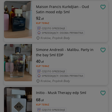
Maison Francis Kurkdjian - Oud
OBSE
Satin mood edp 5ml
92
zł
KUP TERAZ
CZĘSTO SPRZEDAJE
SPRZEDAJĄCY: OSOBA PRYWATNA
Kraków, Prądnik Biały
Simone Andreoli - Malibu. Party in
OBSE
the bay 5ml EDP
40
zł
KUP TERAZ
CZĘSTO SPRZEDAJE
SPRZEDAJĄCY: OSOBA PRYWATNA
Kraków, Prądnik Biały
Initio - Musk Therapy edp 5ml
OBSE
68
zł
KUP TERAZ
CZĘSTO SPRZEDAJE