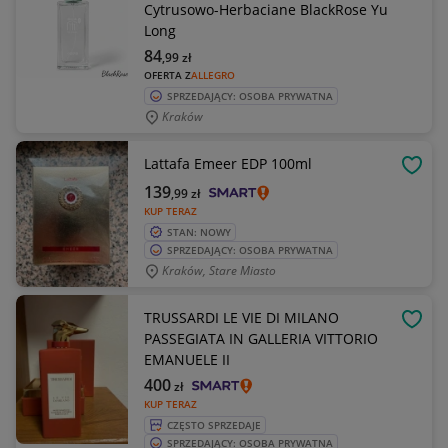
Cytrusowo-Herbaciane BlackRose Yu
Long
84
,99
zł
OFERTA Z
ALLEGRO
SPRZEDAJĄCY: OSOBA PRYWATNA
Kraków
Lattafa Emeer EDP 100ml
OBSE
139
,99
zł
KUP TERAZ
STAN: NOWY
SPRZEDAJĄCY: OSOBA PRYWATNA
Kraków, Stare Miasto
TRUSSARDI LE VIE DI MILANO
OBSE
PASSEGIATA IN GALLERIA VITTORIO
EMANUELE II
400
zł
KUP TERAZ
CZĘSTO SPRZEDAJE
SPRZEDAJĄCY: OSOBA PRYWATNA