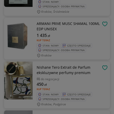
STAN: NOWY
SPRZEDAJĄCY: OSOBA PRYWATNA
Kraków, Śródmieście
ARMANI PRIVE MUSC SHAMAL 100ML
OBSE
EDP UNISEX
1 435
zł
KUP TERAZ
STAN: NOWY
CZĘSTO SPRZEDAJE
SPRZEDAJĄCY: OSOBA PRYWATNA
Kraków
Nishane Tero Extrait de Parfum
OBSE
ekskluzywne perfumy premium
do negocjacji
450
zł
KUP TERAZ
STAN: NOWY
CZĘSTO SPRZEDAJE
SPRZEDAJĄCY: OSOBA PRYWATNA
Kraków, Podgórze