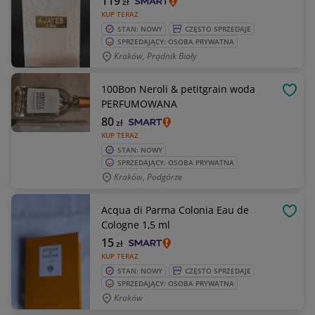
119
zł
KUP TERAZ
STAN: NOWY
CZĘSTO SPRZEDAJE
SPRZEDAJĄCY: OSOBA PRYWATNA
Kraków, Prądnik Biały
100Bon Neroli & petitgrain woda
OBSE
PERFUMOWANA
80
zł
KUP TERAZ
STAN: NOWY
SPRZEDAJĄCY: OSOBA PRYWATNA
Kraków, Podgórze
Acqua di Parma Colonia Eau de
OBSE
Cologne 1,5 ml
15
zł
KUP TERAZ
STAN: NOWY
CZĘSTO SPRZEDAJE
SPRZEDAJĄCY: OSOBA PRYWATNA
Kraków