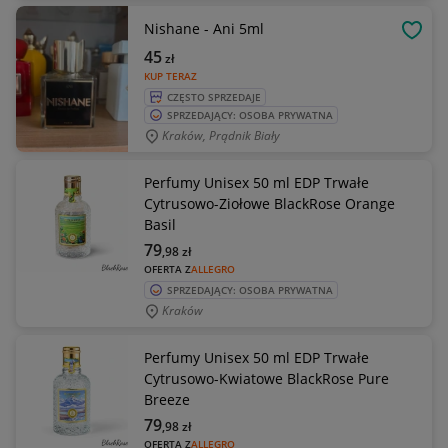
Nishane - Ani 5ml
OBSE
45
zł
KUP TERAZ
CZĘSTO SPRZEDAJE
SPRZEDAJĄCY: OSOBA PRYWATNA
Kraków, Prądnik Biały
Perfumy Unisex 50 ml EDP Trwałe
Cytrusowo-Ziołowe BlackRose Orange
Basil
79
,98
zł
OFERTA Z
ALLEGRO
SPRZEDAJĄCY: OSOBA PRYWATNA
Kraków
Perfumy Unisex 50 ml EDP Trwałe
Cytrusowo-Kwiatowe BlackRose Pure
Breeze
79
,98
zł
OFERTA Z
ALLEGRO