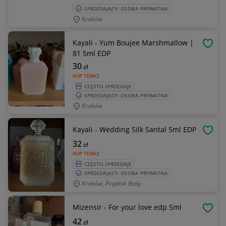
SPRZEDAJĄCY: OSOBA PRYWATNA
Kraków
Kayali - Yum Boujee Marshmallow |
OBSE
81 5ml EDP
30
zł
KUP TERAZ
CZĘSTO SPRZEDAJE
SPRZEDAJĄCY: OSOBA PRYWATNA
Kraków
Kayali - Wedding Silk Santal 5ml EDP
OBSE
32
zł
KUP TERAZ
CZĘSTO SPRZEDAJE
SPRZEDAJĄCY: OSOBA PRYWATNA
Kraków, Prądnik Biały
Mizensir - For your love edp 5ml
OBSE
42
zł