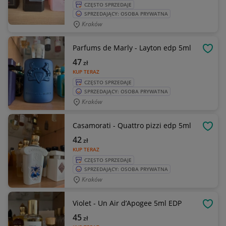
CZĘSTO SPRZEDAJE
SPRZEDAJĄCY: OSOBA PRYWATNA
Kraków
Parfums de Marly - Layton edp 5ml
OBSE
47
zł
KUP TERAZ
CZĘSTO SPRZEDAJE
SPRZEDAJĄCY: OSOBA PRYWATNA
Kraków
Casamorati - Quattro pizzi edp 5ml
OBSE
42
zł
KUP TERAZ
CZĘSTO SPRZEDAJE
SPRZEDAJĄCY: OSOBA PRYWATNA
Kraków
Violet - Un Air d’Apogee 5ml EDP
OBSE
45
zł