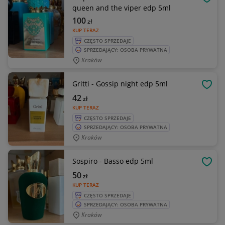
OBSE
queen and the viper edp 5ml
100
zł
KUP TERAZ
CZĘSTO SPRZEDAJE
SPRZEDAJĄCY: OSOBA PRYWATNA
Kraków
Gritti - Gossip night edp 5ml
OBSE
42
zł
KUP TERAZ
CZĘSTO SPRZEDAJE
SPRZEDAJĄCY: OSOBA PRYWATNA
Kraków
Sospiro - Basso edp 5ml
OBSE
50
zł
KUP TERAZ
CZĘSTO SPRZEDAJE
SPRZEDAJĄCY: OSOBA PRYWATNA
Kraków