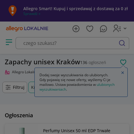
Allegro Smart! Kupuj i sprzedawaj z dostawą za 0 zł
Sprawdź »
Otwórz menu z kategoriami
szukaj
Zapachy unisex Kraków
136
ogłoszeń
POL
Allegro Lokalnie
Uroda
Perfumy i wody
Zapachy unisex
Zamkn
Dodaj swoje wyszukiwania do ulubionych.
Gdy pojawią się nowe oferty, wyślemy Ci je
mailowo. Ustaw powiadomienia w
ulubionych
Filtruj
Kraków, Małopolskie, +0 km
wyszukiwaniach
.
Ogłoszenia
Perfumy Unisex 50 ml EDP Trwałe