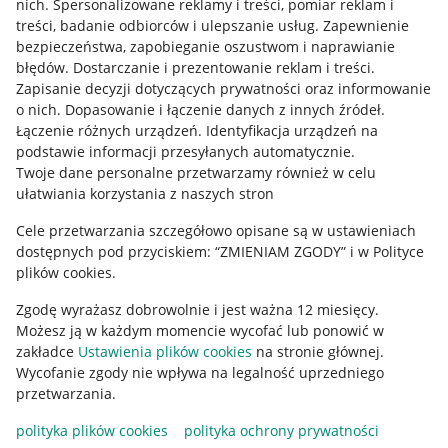
nich
.
Spersonalizowane reklamy i treści, pomiar reklam i
treści, badanie odbiorców i ulepszanie usług
.
Zapewnienie
Mapa miejscowości
bezpieczeństwa, zapobieganie oszustwom i naprawianie
błędów
.
Dostarczanie i prezentowanie reklam i treści
.
Informacje prawne
Zapisanie decyzji dotyczących prywatności oraz informowanie
o nich
.
Dopasowanie i łączenie danych z innych źródeł
.
Regulamin
Łączenie różnych urządzeń
.
Identyfikacja urządzeń na
podstawie informacji przesyłanych automatycznie
.
Polityka plików "cookies"
Twoje dane personalne przetwarzamy również w celu
ułatwiania korzystania z naszych stron
Ustawienia plików "cookies"
Cele przetwarzania szczegółowo opisane są w ustawieniach
Udostępnianie lokalizacji
dostępnych pod przyciskiem: “ZMIENIAM ZGODY” i w Polityce
Informacje dla Aktu o Usługach Cyfrowych
plików cookies.
Zgodę wyrażasz dobrowolnie i jest ważna 12 miesięcy.
Pobierz aplikację
Możesz ją w każdym momencie wycofać lub ponowić w
zakładce
Ustawienia plików cookies
na stronie głównej.
Wycofanie zgody nie wpływa na legalność uprzedniego
przetwarzania.
polityka plików cookies
polityka ochrony prywatności