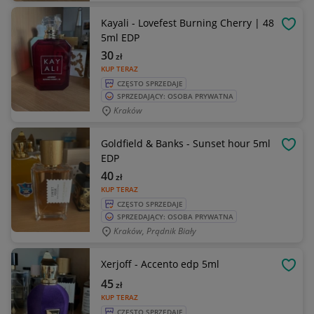
Kayali - Lovefest Burning Cherry | 48
OBSE
5ml EDP
30
zł
KUP TERAZ
CZĘSTO SPRZEDAJE
SPRZEDAJĄCY: OSOBA PRYWATNA
Kraków
Goldfield & Banks - Sunset hour 5ml
OBSE
EDP
40
zł
KUP TERAZ
CZĘSTO SPRZEDAJE
SPRZEDAJĄCY: OSOBA PRYWATNA
Kraków, Prądnik Biały
Xerjoff - Accento edp 5ml
OBSE
45
zł
KUP TERAZ
CZĘSTO SPRZEDAJE