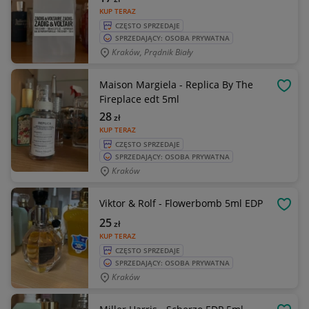
KUP TERAZ
CZĘSTO SPRZEDAJE
SPRZEDAJĄCY: OSOBA PRYWATNA
Kraków, Prądnik Biały
Maison Margiela - Replica By The
OBSE
Fireplace edt 5ml
28
zł
KUP TERAZ
CZĘSTO SPRZEDAJE
SPRZEDAJĄCY: OSOBA PRYWATNA
Kraków
Viktor & Rolf - Flowerbomb 5ml EDP
OBSE
25
zł
KUP TERAZ
CZĘSTO SPRZEDAJE
SPRZEDAJĄCY: OSOBA PRYWATNA
Kraków