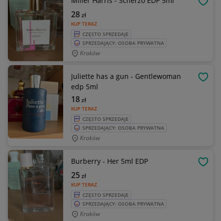
Miller Harris - Scherzo EDP 5ml
OBSE
28
zł
KUP TERAZ
CZĘSTO SPRZEDAJE
SPRZEDAJĄCY: OSOBA PRYWATNA
Kraków
Juliette has a gun - Gentlewoman
OBSE
edp 5ml
18
zł
KUP TERAZ
CZĘSTO SPRZEDAJE
SPRZEDAJĄCY: OSOBA PRYWATNA
Kraków
Burberry - Her 5ml EDP
OBSE
25
zł
KUP TERAZ
CZĘSTO SPRZEDAJE
SPRZEDAJĄCY: OSOBA PRYWATNA
Kraków