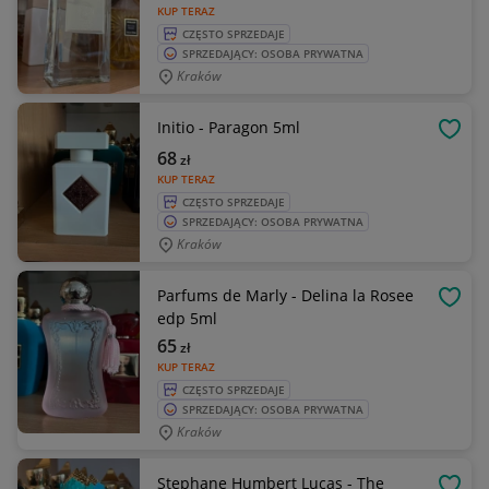
KUP TERAZ
CZĘSTO SPRZEDAJE
SPRZEDAJĄCY: OSOBA PRYWATNA
Kraków
Initio - Paragon 5ml
OBSE
68
zł
KUP TERAZ
CZĘSTO SPRZEDAJE
SPRZEDAJĄCY: OSOBA PRYWATNA
Kraków
Parfums de Marly - Delina la Rosee
OBSE
edp 5ml
65
zł
KUP TERAZ
CZĘSTO SPRZEDAJE
SPRZEDAJĄCY: OSOBA PRYWATNA
Kraków
Stephane Humbert Lucas - The