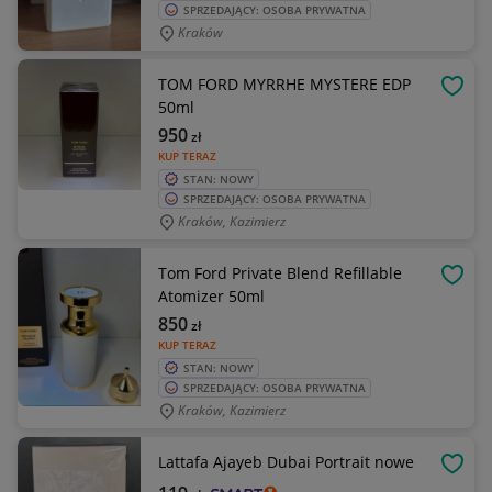
SPRZEDAJĄCY: OSOBA PRYWATNA
Kraków
TOM FORD MYRRHE MYSTERE EDP
OBSE
50ml
950
zł
KUP TERAZ
STAN: NOWY
SPRZEDAJĄCY: OSOBA PRYWATNA
Kraków, Kazimierz
Tom Ford Private Blend Refillable
OBSE
Atomizer 50ml
850
zł
KUP TERAZ
STAN: NOWY
SPRZEDAJĄCY: OSOBA PRYWATNA
Kraków, Kazimierz
Lattafa Ajayeb Dubai Portrait nowe
OBSE