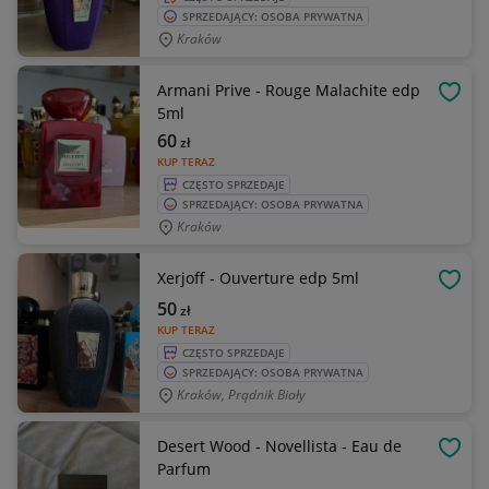
SPRZEDAJĄCY: OSOBA PRYWATNA
Kraków
Armani Prive - Rouge Malachite edp
OBSE
5ml
60
zł
KUP TERAZ
CZĘSTO SPRZEDAJE
SPRZEDAJĄCY: OSOBA PRYWATNA
Kraków
Xerjoff - Ouverture edp 5ml
OBSE
50
zł
KUP TERAZ
CZĘSTO SPRZEDAJE
SPRZEDAJĄCY: OSOBA PRYWATNA
Kraków, Prądnik Biały
Desert Wood - Novellista - Eau de
OBSE
Parfum