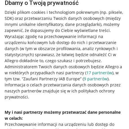
Dbamy o Twoją prywatność
Dzięki plikom cookies i technologiom pokrewnym
(np. piksele,
SDK)
oraz przetwarzaniu Twoich danych osobowych
(między
innymi unikalne identyfikatory, dane przeglądarki)
, możemy
zapewnić, że dopasujemy do Ciebie wyświetlane treści.
Wyrażając zgodę na przechowywanie informacji na
urządzeniu końcowym lub dostęp do nich i przetwarzanie
danych (w tym w obszarze profilowania, analiz rynkowych i
statystycznych) sprawiasz, że łatwiej będzie odnaleźć Ci w
Allegro dokładnie to, czego szukasz i potrzebujesz.
Administratorem Twoich danych osobowych będzie Allegro a
w niektórych przypadkach nasi partnerzy (
17
partnerów
), w
tym tzw. “Zaufani Partnerzy IAB Europe” (
9
partnerów
).
Przydatne informacje
Informacja o celach przetwarzania danych osobowych przez
naszych partnerów znajduje się w ich politykach ochrony
prywatności.
Jak to działa
Napisz do nas
My i nasi partnerzy możemy przetwarzać dane personalne
w celach:
Allegro Gadane dla sprzedających
Przechowywanie informacji na urządzeniu lub dostęp do
Allegro Gadane dla kupujących