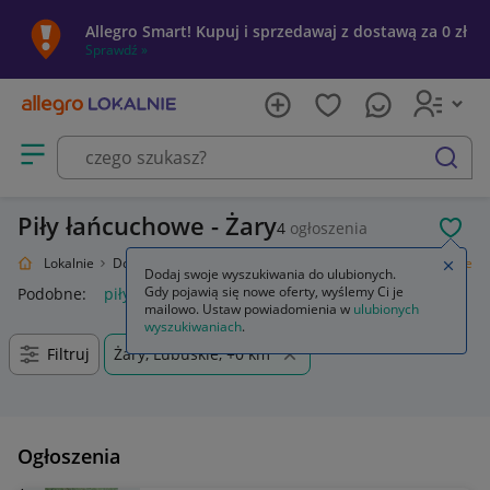
Allegro Smart! Kupuj i sprzedawaj z dostawą za 0 zł
Sprawdź »
Otwórz menu z kategoriami
szukaj
Piły łańcuchowe - Żary
4
ogłoszenia
POL
Allegro Lokalnie
Dom i Ogród
Narzędzia
Piły i pilarki
Piły łańcuchowe
Zamkn
Dodaj swoje wyszukiwania do ulubionych.
Gdy pojawią się nowe oferty, wyślemy Ci je
Podobne:
piły łańcuchowe
ostrzałka do piły łańcuchowej
pi
mailowo. Ustaw powiadomienia w
ulubionych
wyszukiwaniach
.
Filtruj
Żary, Lubuskie, +0 km
Ogłoszenia