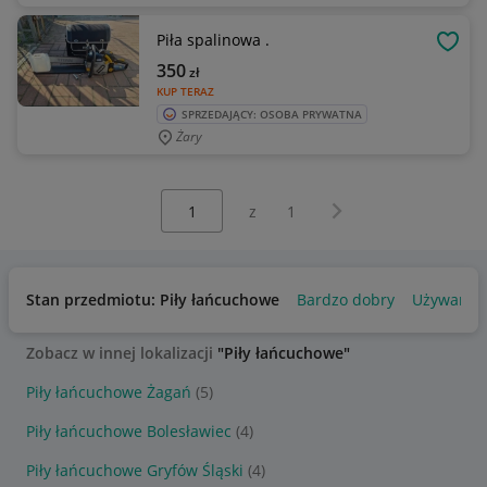
Piła spalinowa .
OBSE
350
zł
KUP TERAZ
SPRZEDAJĄCY: OSOBA PRYWATNA
Żary
Wybierz stronę:
Następna strona
z
1
Stan przedmiotu: Piły łańcuchowe
Bardzo dobry
Używany
Zobacz w innej lokalizacji
"Piły łańcuchowe"
Piły łańcuchowe Żagań
(5)
Piły łańcuchowe Bolesławiec
(4)
Piły łańcuchowe Gryfów Śląski
(4)