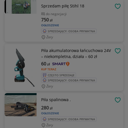
Sprzedam piłę Stihl 18
OBSE
do negocjacji
750
zł
OGŁOSZENIE
SPRZEDAJĄCY: OSOBA PRYWATNA
Żary
Piła akumulatorowa łańcuchowa 24V
OBSE
– niekompletna, działa – 60 zł
60
zł
KUP TERAZ
CZĘSTO SPRZEDAJE
SPRZEDAJĄCY: OSOBA PRYWATNA
Żary
Piła spalinowa .
OBSE
280
zł
OGŁOSZENIE
SPRZEDAJĄCY: OSOBA PRYWATNA
Żary