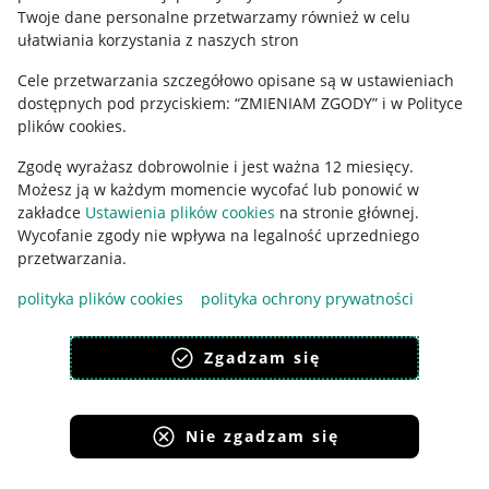
Polityka plików "cookies"
Twoje dane personalne przetwarzamy również w celu
ułatwiania korzystania z naszych stron
Ustawienia plików "cookies"
Cele przetwarzania szczegółowo opisane są w ustawieniach
Udostępnianie lokalizacji
dostępnych pod przyciskiem: “ZMIENIAM ZGODY” i w Polityce
Informacje dla Aktu o Usługach Cyfrowych
plików cookies.
Zgodę wyrażasz dobrowolnie i jest ważna 12 miesięcy.
Pobierz aplikację
Możesz ją w każdym momencie wycofać lub ponowić w
zakładce
Ustawienia plików cookies
na stronie głównej.
Wycofanie zgody nie wpływa na legalność uprzedniego
przetwarzania.
polityka plików cookies
polityka ochrony prywatności
Zgadzam się
Nie zgadzam się
Korzystanie z serwisu oznacza akceptację
regulaminu
.