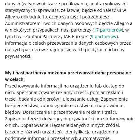
danych (w tym w obszarze profilowania, analiz rynkowych i
statystycznych) sprawiasz, że łatwiej będzie odnaleźć Ci w
Allegro dokładnie to, czego szukasz i potrzebujesz.
Administratorem Twoich danych osobowych będzie Allegro a
w niektórych przypadkach nasi partnerzy (
17
partnerów
), w
tym tzw. “Zaufani Partnerzy IAB Europe” (
9
partnerów
).
Przydatne informacje
Informacja o celach przetwarzania danych osobowych przez
naszych partnerów znajduje się w ich politykach ochrony
prywatności.
Jak to działa
Napisz do nas
My i nasi partnerzy możemy przetwarzać dane personalne
w celach:
Allegro Gadane dla sprzedających
Przechowywanie informacji na urządzeniu lub dostęp do
Allegro Gadane dla kupujących
nich
.
Spersonalizowane reklamy i treści, pomiar reklam i
treści, badanie odbiorców i ulepszanie usług
.
Zapewnienie
Mapa miejscowości
bezpieczeństwa, zapobieganie oszustwom i naprawianie
błędów
.
Dostarczanie i prezentowanie reklam i treści
.
Informacje prawne
Zapisanie decyzji dotyczących prywatności oraz informowanie
o nich
.
Dopasowanie i łączenie danych z innych źródeł
.
Regulamin
Łączenie różnych urządzeń
.
Identyfikacja urządzeń na
podstawie informacji przesyłanych automatycznie
.