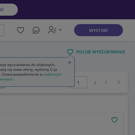
DŹ
WYSTAW
kaj
POLUB WYSZUKIWANIE
Zamknij wskazówkę
oje wyszukiwania do ulubionych.
wią się nowe oferty, wyślemy Ci je
. Ustaw powiadomienia w
ulubionych
Wybierz stronę:
waniach
.
Następna 
z
1
OBSERWU