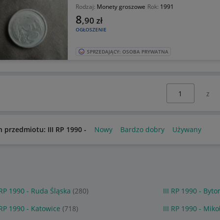
Rodzaj:
Monety groszowe
Rok:
1991
8
,90
zł
OGŁOSZENIE
SPRZEDAJĄCY: OSOBA PRYWATNA
Wybierz stronę:
n przedmiotu: III RP 1990 -
Nowy
Bardzo dobry
Używany
I RP 1990 - Ruda Śląska
(280)
III RP 1990 - Byt
I RP 1990 - Katowice
(718)
III RP 1990 - Mik