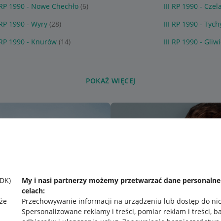
I RP 1990 - Nowe Chechło
(6)
III RP 1990 - Czel
 RP 1990 - Wyry
(28)
III RP 1990 - Tych
I RP 1990 - Knurów
(14)
III RP 1990 - Gliw
POKAŻ WIĘCEJ
SDK)
My i nasi partnerzy możemy przetwarzać dane personaln
celach:
że
Przechowywanie informacji na urządzeniu lub dostęp do ni
Spersonalizowane reklamy i treści, pomiar reklam i treści, b