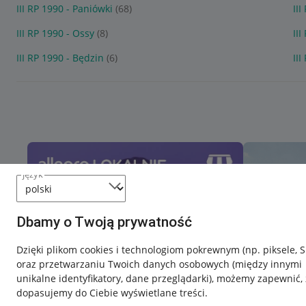
III RP 1990 - Paniówki
(68)
II
III RP 1990 - Ossy
(8)
III
III RP 1990 - Będzin
(6)
II
język
Dbamy o Twoją prywatność
Dzięki plikom cookies i technologiom pokrewnym
(np. piksele, 
oraz przetwarzaniu Twoich danych osobowych
(między innymi
unikalne identyfikatory, dane przeglądarki)
, możemy zapewnić, 
dopasujemy do Ciebie wyświetlane treści.