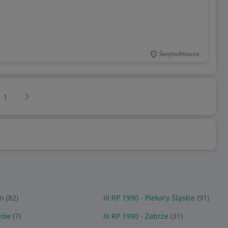
Świętochłowice
Następna strona
z
1
om
(82)
III RP 1990 - Piekary Śląskie
(91)
ołów
(7)
III RP 1990 - Zabrze
(31)