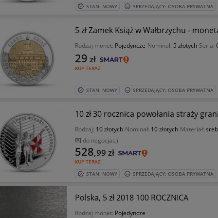
STAN: NOWY
SPRZEDAJĄCY: OSOBA PRYWATNA
5 zł Zamek Książ w Wałbrzychu - monet
Rodzaj monet:
Pojedyncze
Nominał:
5 złotych
Seria:
29
zł
KUP TERAZ
STAN: NOWY
SPRZEDAJĄCY: OSOBA PRYWATNA
10 zł 30 rocznica powołania straży gran
Rodzaj:
10 złotych
Nominał:
10 złotych
Materiał:
sreb
do negocjacji
528
,99
zł
KUP TERAZ
STAN: NOWY
SPRZEDAJĄCY: OSOBA PRYWATNA
Polska, 5 zł 2018 100 ROCZNICA
Rodzaj monet:
Pojedyncze