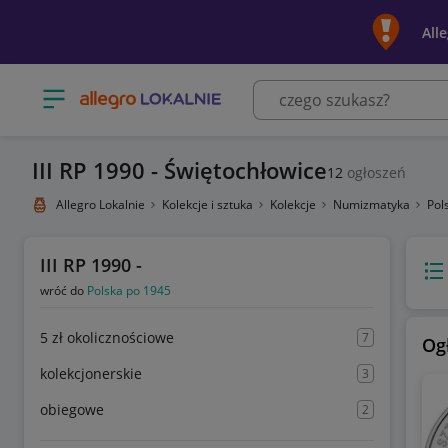
All
Otwórz menu z kategoriami
III RP 1990 - Świętochłowice
12
ogłoszeń
Allegro Lokalnie
Kolekcje i sztuka
Kolekcje
Numizmatyka
Pol
III RP 1990 -
Wido
wróć do
Polska po 1945
5 zł okolicznościowe
7
Og
kolekcjonerskie
3
obiegowe
2