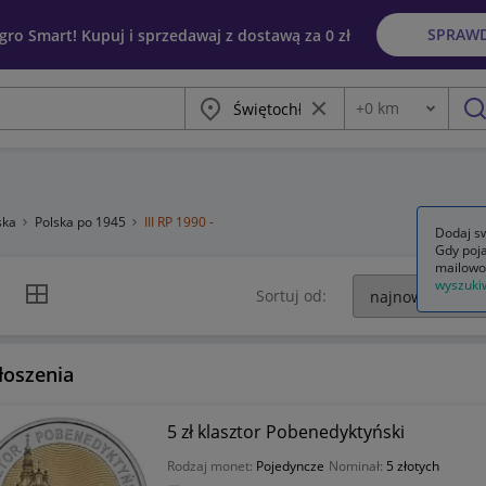
SPRAW
egro Smart! Kupuj i sprzedawaj z dostawą za 0 zł
Miasto
Wyczyść frazę
+
0
km
Odległość
szu
ska
Polska po 1945
III RP 1990 -
Dodaj sw
Gdy poja
mailowo
wyszuki
k listy
Widok siatki
Sortuj od:
łoszenia
5 zł klasztor Pobenedyktyński
Rodzaj monet:
Pojedyncze
Nominał:
5 złotych