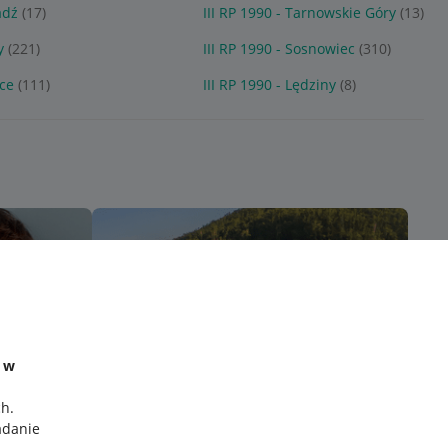
adź
(17)
III RP 1990 - Tarnowskie Góry
(13)
y
(221)
III RP 1990 - Sosnowiec
(310)
ice
(111)
III RP 1990 - Lędziny
(8)
e w
ch
.
adanie