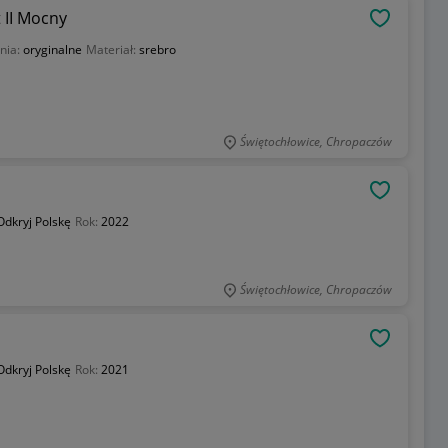
 II Mocny
OBSERWU
nia:
oryginalne
Materiał:
srebro
Świętochłowice, Chropaczów
OBSERWU
Odkryj Polskę
Rok:
2022
Świętochłowice, Chropaczów
OBSERWU
Odkryj Polskę
Rok:
2021