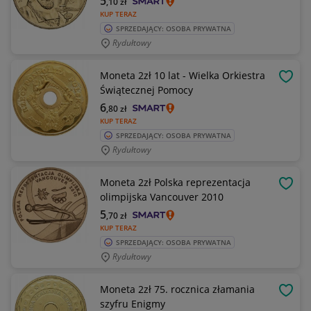
5
,10
zł
KUP TERAZ
SPRZEDAJĄCY: OSOBA PRYWATNA
Rydułtowy
Moneta 2zł 10 lat - Wielka Orkiestra
OBSE
Świątecznej Pomocy
6
,80
zł
KUP TERAZ
SPRZEDAJĄCY: OSOBA PRYWATNA
Rydułtowy
Moneta 2zł Polska reprezentacja
OBSE
olimpijska Vancouver 2010
5
,70
zł
KUP TERAZ
SPRZEDAJĄCY: OSOBA PRYWATNA
Rydułtowy
Moneta 2zł 75. rocznica złamania
OBSE
szyfru Enigmy