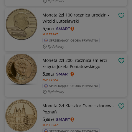
Rydułtowy
Moneta 2zł 100 rocznica urodzin -
OBSE
Witold Lutosławski
5
,10
zł
KUP TERAZ
SPRZEDAJĄCY: OSOBA PRYWATNA
Rydułtowy
Moneta 2zł 200. rocznica śmierci
OBSE
księcia Józefa Poniatowskiego
5
,30
zł
KUP TERAZ
SPRZEDAJĄCY: OSOBA PRYWATNA
Rydułtowy
Moneta 2zł Klasztor Franciszkanów -
OBSE
Poznań
5
,60
zł
KUP TERAZ
SPRZEDAJĄCY: OSOBA PRYWATNA