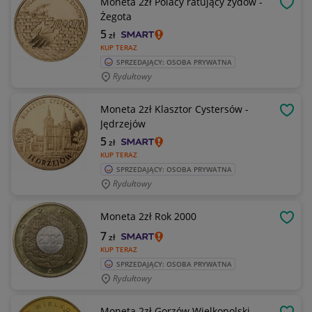
Moneta 2zł Polacy ratujący żydów -
OBSE
Żegota
5
zł
KUP TERAZ
SPRZEDAJĄCY: OSOBA PRYWATNA
Rydułtowy
Moneta 2zł Klasztor Cystersów -
OBSE
Jędrzejów
5
zł
KUP TERAZ
SPRZEDAJĄCY: OSOBA PRYWATNA
Rydułtowy
Moneta 2zł Rok 2000
OBSE
7
zł
KUP TERAZ
SPRZEDAJĄCY: OSOBA PRYWATNA
Rydułtowy
Moneta 2zł Gorzów Wielkopolski