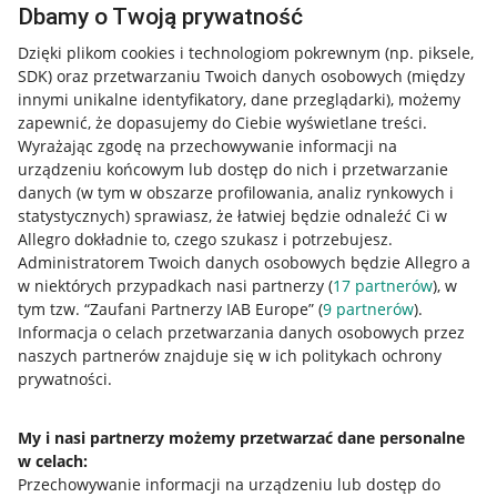
Dbamy o Twoją prywatność
Dzięki plikom cookies i technologiom pokrewnym
(np. piksele,
SDK)
oraz przetwarzaniu Twoich danych osobowych
(między
innymi unikalne identyfikatory, dane przeglądarki)
, możemy
zapewnić, że dopasujemy do Ciebie wyświetlane treści.
Wyrażając zgodę na przechowywanie informacji na
urządzeniu końcowym lub dostęp do nich i przetwarzanie
danych (w tym w obszarze profilowania, analiz rynkowych i
statystycznych) sprawiasz, że łatwiej będzie odnaleźć Ci w
Allegro dokładnie to, czego szukasz i potrzebujesz.
Administratorem Twoich danych osobowych będzie Allegro a
w niektórych przypadkach nasi partnerzy (
17
partnerów
), w
tym tzw. “Zaufani Partnerzy IAB Europe” (
9
partnerów
).
Przydatne informacje
Informacja o celach przetwarzania danych osobowych przez
naszych partnerów znajduje się w ich politykach ochrony
prywatności.
Jak to działa
Napisz do nas
My i nasi partnerzy możemy przetwarzać dane personalne
w celach:
Allegro Gadane dla sprzedających
Przechowywanie informacji na urządzeniu lub dostęp do