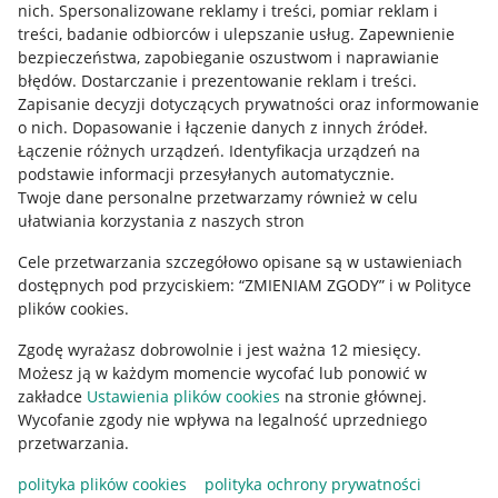
Allegro Gadane dla kupujących
nich
.
Spersonalizowane reklamy i treści, pomiar reklam i
treści, badanie odbiorców i ulepszanie usług
.
Zapewnienie
Mapa miejscowości
bezpieczeństwa, zapobieganie oszustwom i naprawianie
błędów
.
Dostarczanie i prezentowanie reklam i treści
.
Informacje prawne
Zapisanie decyzji dotyczących prywatności oraz informowanie
o nich
.
Dopasowanie i łączenie danych z innych źródeł
.
Regulamin
Łączenie różnych urządzeń
.
Identyfikacja urządzeń na
podstawie informacji przesyłanych automatycznie
.
Polityka plików "cookies"
Twoje dane personalne przetwarzamy również w celu
ułatwiania korzystania z naszych stron
Ustawienia plików "cookies"
Cele przetwarzania szczegółowo opisane są w ustawieniach
Udostępnianie lokalizacji
dostępnych pod przyciskiem: “ZMIENIAM ZGODY” i w Polityce
Informacje dla Aktu o Usługach Cyfrowych
plików cookies.
Zgodę wyrażasz dobrowolnie i jest ważna 12 miesięcy.
Pobierz aplikację
Możesz ją w każdym momencie wycofać lub ponowić w
zakładce
Ustawienia plików cookies
na stronie głównej.
Wycofanie zgody nie wpływa na legalność uprzedniego
przetwarzania.
polityka plików cookies
polityka ochrony prywatności