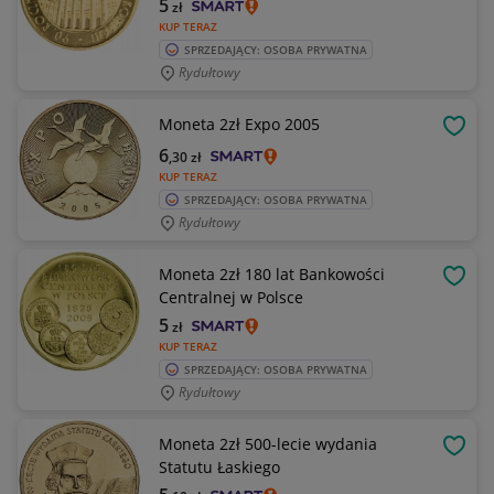
5
zł
KUP TERAZ
SPRZEDAJĄCY: OSOBA PRYWATNA
Rydułtowy
Moneta 2zł Expo 2005
OBSE
6
,30
zł
KUP TERAZ
SPRZEDAJĄCY: OSOBA PRYWATNA
Rydułtowy
Moneta 2zł 180 lat Bankowości
OBSE
Centralnej w Polsce
5
zł
KUP TERAZ
SPRZEDAJĄCY: OSOBA PRYWATNA
Rydułtowy
Moneta 2zł 500-lecie wydania
OBSE
Statutu Łaskiego