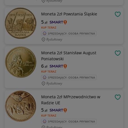
Rydułtowy
Moneta 2zł Powstania Śląskie
OBSE
5
zł
KUP TERAZ
SPRZEDAJĄCY: OSOBA PRYWATNA
Rydułtowy
Moneta 2zł Stanisław August
OBSE
Poniatowski
6
zł
KUP TERAZ
SPRZEDAJĄCY: OSOBA PRYWATNA
Rydułtowy
Moneta 2zł MPrzewodnictwo w
OBSE
Radzie UE
5
zł
KUP TERAZ
SPRZEDAJĄCY: OSOBA PRYWATNA
Rydułtowy