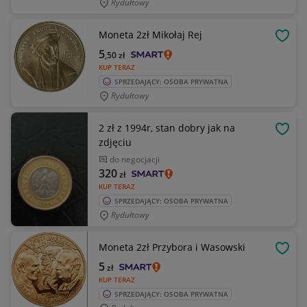
Rydułtowy
Moneta 2zł Mikołaj Rej
OBSE
5
,50
zł
KUP TERAZ
SPRZEDAJĄCY: OSOBA PRYWATNA
Rydułtowy
2 zł z 1994r, stan dobry jak na
OBSE
zdjęciu
do negocjacji
320
zł
KUP TERAZ
SPRZEDAJĄCY: OSOBA PRYWATNA
Rydułtowy
Moneta 2zł Przybora i Wasowski
OBSE
5
zł
KUP TERAZ
SPRZEDAJĄCY: OSOBA PRYWATNA