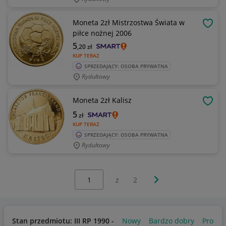
Moneta 2zł Mistrzostwa Świata w
OBSE
piłce nożnej 2006
5
,20
zł
KUP TERAZ
SPRZEDAJĄCY: OSOBA PRYWATNA
Rydułtowy
Moneta 2zł Kalisz
OBSE
5
zł
KUP TERAZ
SPRZEDAJĄCY: OSOBA PRYWATNA
Rydułtowy
Wybierz stronę:
Następna strona
z
2
Stan przedmiotu: III RP 1990 -
Nowy
Bardzo dobry
Produk