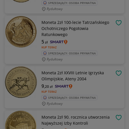
SPRZEDAJĄCY: OSOBA PRYWATNA
Rydułtowy
Moneta 2zł 100-lecie Tatrzańskiego
OBSE
Ochotniczego Pogotowia
Ratunkowego
5
zł
KUP TERAZ
SPRZEDAJĄCY: OSOBA PRYWATNA
Rydułtowy
Moneta 2zł XXVIII Letnie Igrzyska
OBSE
Olimpijskie, Ateny 2004
9
,20
zł
KUP TERAZ
SPRZEDAJĄCY: OSOBA PRYWATNA
Rydułtowy
Moneta 2zł 90. rocznica utworzenia
OBSE
Najwyższej Izby Kontroli