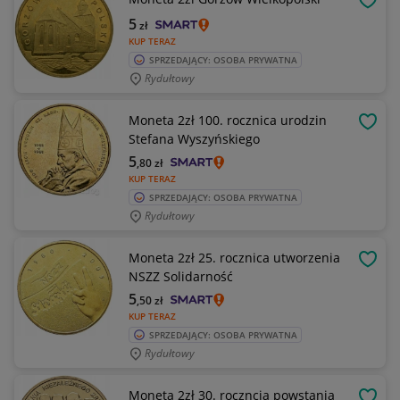
OBSE
5
zł
KUP TERAZ
SPRZEDAJĄCY: OSOBA PRYWATNA
Rydułtowy
Moneta 2zł 100. rocznica urodzin
OBSE
Stefana Wyszyńskiego
5
,80
zł
KUP TERAZ
SPRZEDAJĄCY: OSOBA PRYWATNA
Rydułtowy
Moneta 2zł 25. rocznica utworzenia
OBSE
NSZZ Solidarność
5
,50
zł
KUP TERAZ
SPRZEDAJĄCY: OSOBA PRYWATNA
Rydułtowy
Moneta 2zł 30. roczncia powstania