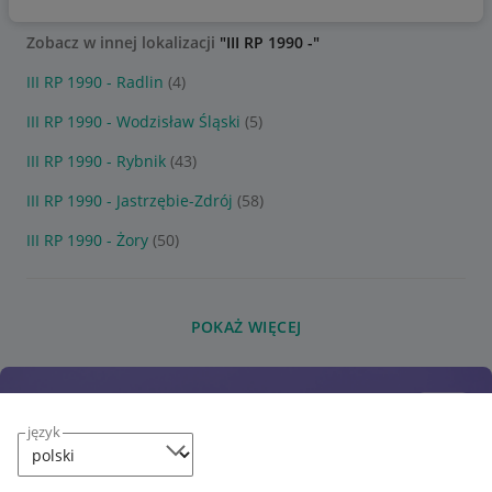
Zobacz w innej lokalizacji
"III RP 1990 -"
III RP 1990 - Radlin
(4)
III RP 1990 - Wodzisław Śląski
(5)
III RP 1990 - Rybnik
(43)
III RP 1990 - Jastrzębie-Zdrój
(58)
III RP 1990 - Żory
(50)
POKAŻ WIĘCEJ
język