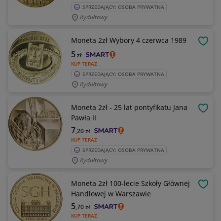
SPRZEDAJĄCY: OSOBA PRYWATNA
Rydułtowy
Moneta 2zł Wybory 4 czerwca 1989
OBSE
5
zł
KUP TERAZ
SPRZEDAJĄCY: OSOBA PRYWATNA
Rydułtowy
Moneta 2zł - 25 lat pontyfikatu Jana
OBSE
Pawła II
7
,20
zł
KUP TERAZ
SPRZEDAJĄCY: OSOBA PRYWATNA
Rydułtowy
Moneta 2zł 100-lecie Szkoły Głównej
OBSE
Handlowej w Warszawie
5
,70
zł
KUP TERAZ