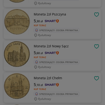
Rydułtowy
Moneta 2zł Pszczyna
OBSE
5
,30
zł
KUP TERAZ
SPRZEDAJĄCY: OSOBA PRYWATNA
Rydułtowy
Moneta 2zł Nowy Sącz
OBSE
5
,60
zł
KUP TERAZ
SPRZEDAJĄCY: OSOBA PRYWATNA
Rydułtowy
Moneta 2zł Chełm
OBSE
5
,10
zł
KUP TERAZ
SPRZEDAJĄCY: OSOBA PRYWATNA
Rydułtowy