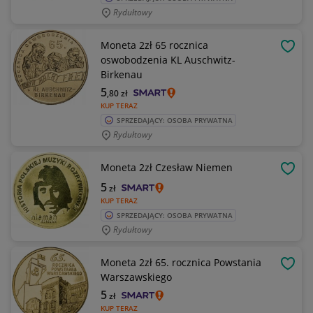
Rydułtowy
Moneta 2zł 65 rocznica
OBSE
oswobodzenia KL Auschwitz-
Birkenau
5
,80
zł
KUP TERAZ
SPRZEDAJĄCY: OSOBA PRYWATNA
Rydułtowy
Moneta 2zł Czesław Niemen
OBSE
5
zł
KUP TERAZ
SPRZEDAJĄCY: OSOBA PRYWATNA
Rydułtowy
Moneta 2zł 65. rocznica Powstania
OBSE
Warszawskiego
5
zł
KUP TERAZ