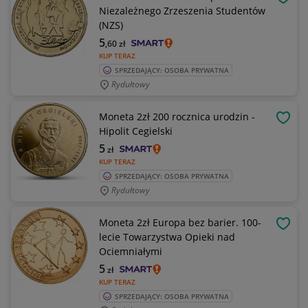
OBSE
Niezależnego Zrzeszenia Studentów
(NZS)
5
,60
zł
KUP TERAZ
SPRZEDAJĄCY: OSOBA PRYWATNA
Rydułtowy
Moneta 2zł 200 rocznica urodzin -
OBSE
Hipolit Cegielski
5
zł
KUP TERAZ
SPRZEDAJĄCY: OSOBA PRYWATNA
Rydułtowy
Moneta 2zł Europa bez barier. 100-
OBSE
lecie Towarzystwa Opieki nad
Ociemniałymi
5
zł
KUP TERAZ
SPRZEDAJĄCY: OSOBA PRYWATNA