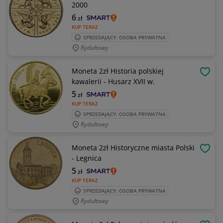
2000
6
zł
KUP TERAZ
SPRZEDAJĄCY: OSOBA PRYWATNA
Rydułtowy
Moneta 2zł Historia polskiej
OBSE
kawalerii - Husarz XVII w.
5
zł
KUP TERAZ
SPRZEDAJĄCY: OSOBA PRYWATNA
Rydułtowy
Moneta 2zł Historyczne miasta Polski
OBSE
- Legnica
5
zł
KUP TERAZ
SPRZEDAJĄCY: OSOBA PRYWATNA
Rydułtowy