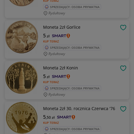
KUP TERAZ
SPRZEDAJĄCY: OSOBA PRYWATNA
Rydułtowy
Moneta 2zł Gorlice
OBSE
5
zł
KUP TERAZ
SPRZEDAJĄCY: OSOBA PRYWATNA
Rydułtowy
Moneta 2zł Konin
OBSE
5
zł
KUP TERAZ
SPRZEDAJĄCY: OSOBA PRYWATNA
Rydułtowy
Moneta 2zł 30. rocznica Czerwca '76
OBSE
5
,50
zł
KUP TERAZ
SPRZEDAJĄCY: OSOBA PRYWATNA