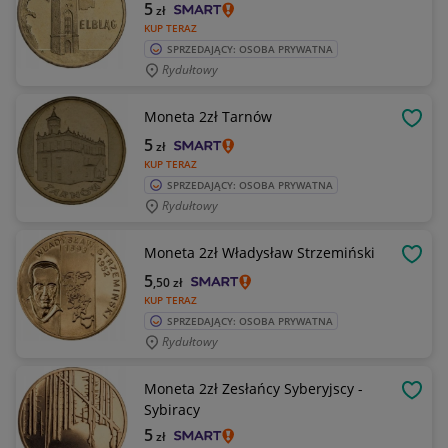
5
zł
KUP TERAZ
SPRZEDAJĄCY: OSOBA PRYWATNA
Rydułtowy
Moneta 2zł Tarnów
OBSE
5
zł
KUP TERAZ
SPRZEDAJĄCY: OSOBA PRYWATNA
Rydułtowy
Moneta 2zł Władysław Strzemiński
OBSE
5
,50
zł
KUP TERAZ
SPRZEDAJĄCY: OSOBA PRYWATNA
Rydułtowy
Moneta 2zł Zesłańcy Syberyjscy -
OBSE
Sybiracy
5
zł