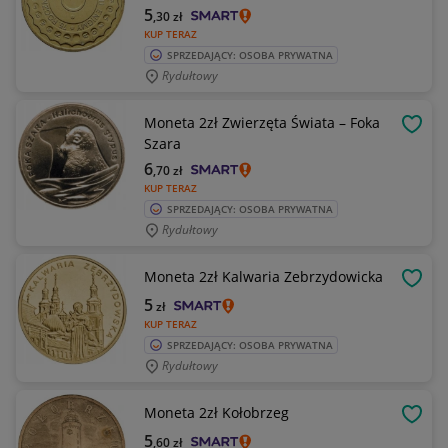
5
,30
zł
KUP TERAZ
SPRZEDAJĄCY: OSOBA PRYWATNA
Rydułtowy
Moneta 2zł Zwierzęta Świata – Foka
OBSE
Szara
6
,70
zł
KUP TERAZ
SPRZEDAJĄCY: OSOBA PRYWATNA
Rydułtowy
Moneta 2zł Kalwaria Zebrzydowicka
OBSE
5
zł
KUP TERAZ
SPRZEDAJĄCY: OSOBA PRYWATNA
Rydułtowy
Moneta 2zł Kołobrzeg
OBSE
5
,60
zł