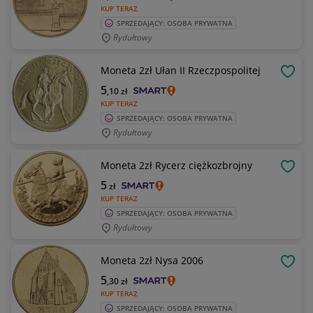
KUP TERAZ
SPRZEDAJĄCY: OSOBA PRYWATNA
Rydułtowy
Moneta 2zł Ułan II Rzeczpospolitej
OBSE
5
,10
zł
KUP TERAZ
SPRZEDAJĄCY: OSOBA PRYWATNA
Rydułtowy
Moneta 2zł Rycerz ciężkozbrojny
OBSE
5
zł
KUP TERAZ
SPRZEDAJĄCY: OSOBA PRYWATNA
Rydułtowy
Moneta 2zł Nysa 2006
OBSE
5
,30
zł
KUP TERAZ
SPRZEDAJĄCY: OSOBA PRYWATNA