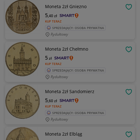
Moneta 2zł Gniezno
OBSE
5
,40
zł
KUP TERAZ
SPRZEDAJĄCY: OSOBA PRYWATNA
Rydułtowy
Moneta 2zł Chełmno
OBSE
5
zł
KUP TERAZ
SPRZEDAJĄCY: OSOBA PRYWATNA
Rydułtowy
Moneta 2zł Sandomierz
OBSE
5
,60
zł
KUP TERAZ
SPRZEDAJĄCY: OSOBA PRYWATNA
Rydułtowy
Moneta 2zł Elbląg
OBSE