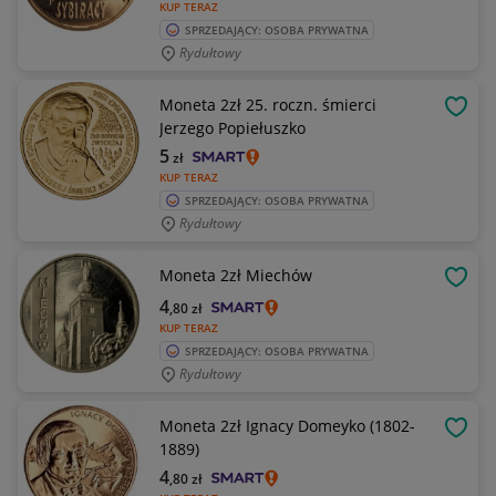
KUP TERAZ
SPRZEDAJĄCY: OSOBA PRYWATNA
Rydułtowy
Moneta 2zł 25. roczn. śmierci
OBSE
Jerzego Popiełuszko
5
zł
KUP TERAZ
SPRZEDAJĄCY: OSOBA PRYWATNA
Rydułtowy
Moneta 2zł Miechów
OBSE
4
,80
zł
KUP TERAZ
SPRZEDAJĄCY: OSOBA PRYWATNA
Rydułtowy
Moneta 2zł Ignacy Domeyko (1802-
OBSE
1889)
4
,80
zł