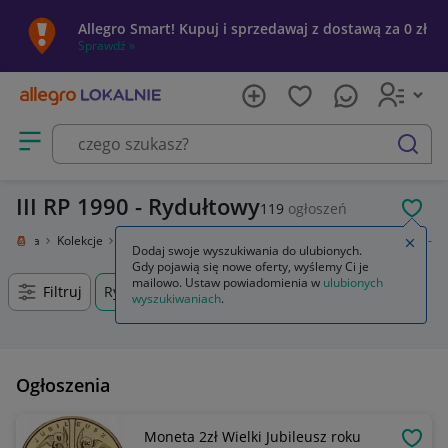
Allegro Smart! Kupuj i sprzedawaj z dostawą za 0 zł
Sprawdź »
Otwórz menu z kategoriami
szukaj
III RP 1990 - Rydułtowy
119
ogłoszeń
POL
i sztuka
Kolekcje
Numizmatyka
Polska
Polska po 1945
III RP 1990 -
Zamkn
Dodaj swoje wyszukiwania do ulubionych.
Gdy pojawią się nowe oferty, wyślemy Ci je
mailowo. Ustaw powiadomienia w
ulubionych
Filtruj
Rydułtowy, Śląskie, +0 km
wyszukiwaniach
.
Ogłoszenia
Moneta 2zł Wielki Jubileusz roku
OBSE