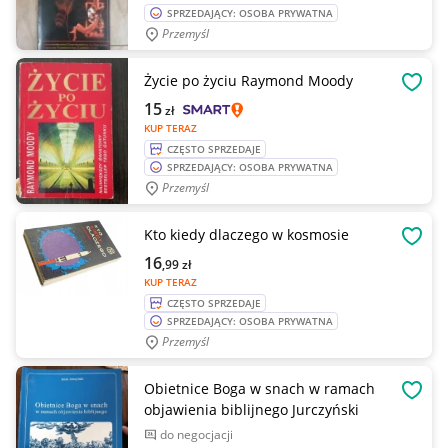
SPRZEDAJĄCY: OSOBA PRYWATNA
Przemyśl
Życie po życiu Raymond Moody
OBSE
15
zł
KUP TERAZ
CZĘSTO SPRZEDAJE
SPRZEDAJĄCY: OSOBA PRYWATNA
Przemyśl
Kto kiedy dlaczego w kosmosie
OBSE
16
,99
zł
KUP TERAZ
CZĘSTO SPRZEDAJE
SPRZEDAJĄCY: OSOBA PRYWATNA
Przemyśl
Obietnice Boga w snach w ramach
OBSE
objawienia biblijnego Jurczyński
do negocjacji