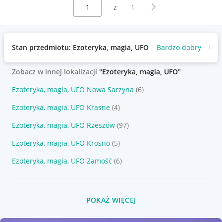
Wybierz stronę:
Następna strona
z
1
Stan przedmiotu: Ezoteryka, magia, UFO
Bardzo dobry
Uży
Zobacz w innej lokalizacji
"Ezoteryka, magia, UFO"
Ezoteryka, magia, UFO Nowa Sarzyna
(6)
Ezoteryka, magia, UFO Krasne
(4)
Ezoteryka, magia, UFO Rzeszów
(97)
Ezoteryka, magia, UFO Krosno
(5)
Ezoteryka, magia, UFO Zamość
(6)
POKAŻ WIĘCEJ