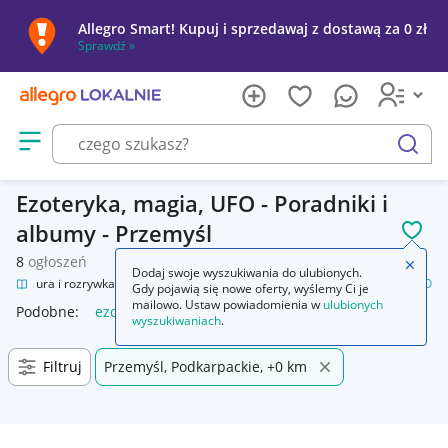
Allegro Smart! Kupuj i sprzedawaj z dostawą za 0 zł
Sprawdź »
Otwórz menu z kategoriami
szukaj
Ezoteryka, magia, UFO - Poradniki i
albumy - Przemyśl
POL
8
ogłoszeń
Zamkn
Dodaj swoje wyszukiwania do ulubionych.
Kultura i rozrywka
Książki
Poradniki i albumy
Ezoteryka, magia, UFO
Gdy pojawią się nowe oferty, wyślemy Ci je
mailowo. Ustaw powiadomienia w
ulubionych
Podobne:
ezoteryka magia ufo
wyszukiwaniach
.
Filtruj
Przemyśl, Podkarpackie, +0 km