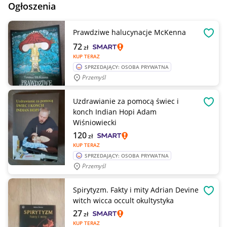
Ogłoszenia
Prawdziwe halucynacje McKenna
OBSE
72
zł
KUP TERAZ
SPRZEDAJĄCY: OSOBA PRYWATNA
Przemyśl
Uzdrawianie za pomocą świec i
OBSE
konch Indian Hopi Adam
Wiśniowiecki
120
zł
KUP TERAZ
SPRZEDAJĄCY: OSOBA PRYWATNA
Przemyśl
Spirytyzm. Fakty i mity Adrian Devine
OBSE
witch wicca occult okultystyka
27
zł
KUP TERAZ