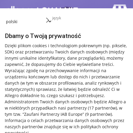
język
Dbamy o Twoją prywatność
Dzięki plikom cookies i technologiom pokrewnym
(np. piksele,
SDK)
oraz przetwarzaniu Twoich danych osobowych
(między
innymi unikalne identyfikatory, dane przeglądarki)
, możemy
zapewnić, że dopasujemy do Ciebie wyświetlane treści.
Wyrażając zgodę na przechowywanie informacji na
urządzeniu końcowym lub dostęp do nich i przetwarzanie
danych (w tym w obszarze profilowania, analiz rynkowych i
statystycznych) sprawiasz, że łatwiej będzie odnaleźć Ci w
Allegro dokładnie to, czego szukasz i potrzebujesz.
Administratorem Twoich danych osobowych będzie Allegro a
w niektórych przypadkach nasi partnerzy (
17
partnerów
), w
tym tzw. “Zaufani Partnerzy IAB Europe” (
9
partnerów
).
Przydatne informacje
Informacja o celach przetwarzania danych osobowych przez
naszych partnerów znajduje się w ich politykach ochrony
prywatności.