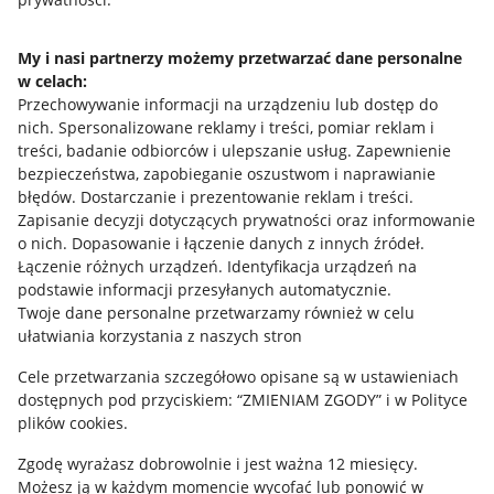
Jak to działa
Napisz do nas
My i nasi partnerzy możemy przetwarzać dane personalne
w celach:
Allegro Gadane dla sprzedających
Przechowywanie informacji na urządzeniu lub dostęp do
Allegro Gadane dla kupujących
nich
.
Spersonalizowane reklamy i treści, pomiar reklam i
treści, badanie odbiorców i ulepszanie usług
.
Zapewnienie
Mapa miejscowości
bezpieczeństwa, zapobieganie oszustwom i naprawianie
błędów
.
Dostarczanie i prezentowanie reklam i treści
.
Informacje prawne
Zapisanie decyzji dotyczących prywatności oraz informowanie
o nich
.
Dopasowanie i łączenie danych z innych źródeł
.
Regulamin
Łączenie różnych urządzeń
.
Identyfikacja urządzeń na
podstawie informacji przesyłanych automatycznie
.
Polityka plików "cookies"
Twoje dane personalne przetwarzamy również w celu
ułatwiania korzystania z naszych stron
Ustawienia plików "cookies"
Cele przetwarzania szczegółowo opisane są w ustawieniach
Udostępnianie lokalizacji
dostępnych pod przyciskiem: “ZMIENIAM ZGODY” i w Polityce
Informacje dla Aktu o Usługach Cyfrowych
plików cookies.
Zgodę wyrażasz dobrowolnie i jest ważna 12 miesięcy.
Pobierz aplikację
Możesz ją w każdym momencie wycofać lub ponowić w