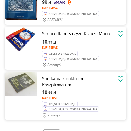
99
zł
KUP TERAZ
SPRZEDAJĄCY: OSOBA PRYWATNA
PRZEMYŚL
Sennik dla mężczyzn Krauze Maria
OBSE
10
,99
zł
KUP TERAZ
CZĘSTO SPRZEDAJE
SPRZEDAJĄCY: OSOBA PRYWATNA
Przemyśl
Spotkania z doktorem
OBSE
Kaszpirowskim
10
,99
zł
KUP TERAZ
CZĘSTO SPRZEDAJE
SPRZEDAJĄCY: OSOBA PRYWATNA
Przemyśl