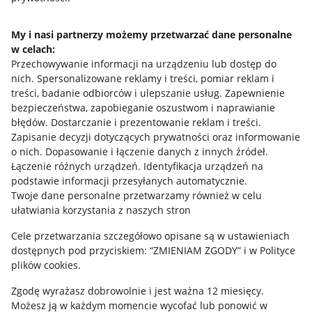
Napisz do nas
My i nasi partnerzy możemy przetwarzać dane personalne
w celach:
Allegro Gadane dla sprzedających
Przechowywanie informacji na urządzeniu lub dostęp do
Allegro Gadane dla kupujących
nich
.
Spersonalizowane reklamy i treści, pomiar reklam i
treści, badanie odbiorców i ulepszanie usług
.
Zapewnienie
Mapa miejscowości
bezpieczeństwa, zapobieganie oszustwom i naprawianie
błędów
.
Dostarczanie i prezentowanie reklam i treści
.
Informacje prawne
Zapisanie decyzji dotyczących prywatności oraz informowanie
o nich
.
Dopasowanie i łączenie danych z innych źródeł
.
Regulamin
Łączenie różnych urządzeń
.
Identyfikacja urządzeń na
podstawie informacji przesyłanych automatycznie
.
Polityka plików "cookies"
Twoje dane personalne przetwarzamy również w celu
ułatwiania korzystania z naszych stron
Ustawienia plików "cookies"
Cele przetwarzania szczegółowo opisane są w ustawieniach
Udostępnianie lokalizacji
dostępnych pod przyciskiem: “ZMIENIAM ZGODY” i w Polityce
Informacje dla Aktu o Usługach Cyfrowych
plików cookies.
Zgodę wyrażasz dobrowolnie i jest ważna 12 miesięcy.
Pobierz aplikację
Możesz ją w każdym momencie wycofać lub ponowić w