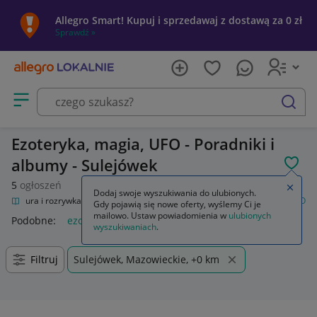
Allegro Smart! Kupuj i sprzedawaj z dostawą za 0 zł
Sprawdź »
Otwórz menu z kategoriami
szukaj
Ezoteryka, magia, UFO - Poradniki i
albumy - Sulejówek
POL
5
ogłoszeń
Zamkn
Dodaj swoje wyszukiwania do ulubionych.
Kultura i rozrywka
Książki
Poradniki i albumy
Ezoteryka, magia, UFO
Gdy pojawią się nowe oferty, wyślemy Ci je
mailowo. Ustaw powiadomienia w
ulubionych
Podobne:
ezoteryka magia ufo
wyszukiwaniach
.
Filtruj
Sulejówek, Mazowieckie, +0 km