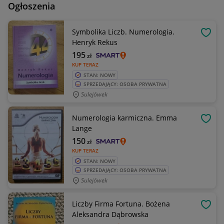
Ogłoszenia
Symbolika Liczb. Numerologia.
OBSE
Henryk Rekus
195
zł
KUP TERAZ
STAN: NOWY
SPRZEDAJĄCY: OSOBA PRYWATNA
Sulejówek
Numerologia karmiczna. Emma
OBSE
Lange
150
zł
KUP TERAZ
STAN: NOWY
SPRZEDAJĄCY: OSOBA PRYWATNA
Sulejówek
Liczby Firma Fortuna. Bożena
OBSE
Aleksandra Dąbrowska