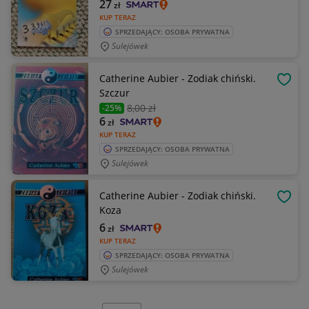
27
zł
KUP TERAZ
SPRZEDAJĄCY: OSOBA PRYWATNA
Sulejówek
Catherine Aubier - Zodiak chiński.
OBSE
Szczur
8
,00 zł
-25%
6
zł
KUP TERAZ
SPRZEDAJĄCY: OSOBA PRYWATNA
Sulejówek
Catherine Aubier - Zodiak chiński.
OBSE
Koza
6
zł
KUP TERAZ
SPRZEDAJĄCY: OSOBA PRYWATNA
Sulejówek