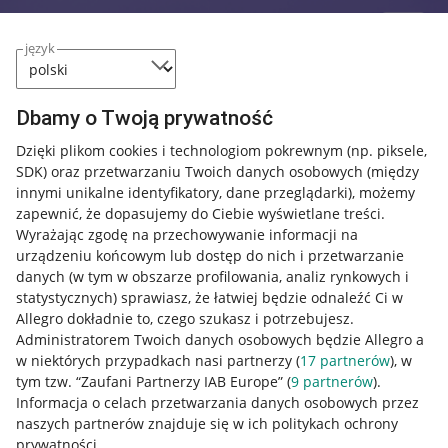
język
Dbamy o Twoją prywatność
Dzięki plikom cookies i technologiom pokrewnym
(np. piksele,
SDK)
oraz przetwarzaniu Twoich danych osobowych
(między
innymi unikalne identyfikatory, dane przeglądarki)
, możemy
zapewnić, że dopasujemy do Ciebie wyświetlane treści.
Wyrażając zgodę na przechowywanie informacji na
urządzeniu końcowym lub dostęp do nich i przetwarzanie
danych (w tym w obszarze profilowania, analiz rynkowych i
statystycznych) sprawiasz, że łatwiej będzie odnaleźć Ci w
Allegro dokładnie to, czego szukasz i potrzebujesz.
Administratorem Twoich danych osobowych będzie Allegro a
w niektórych przypadkach nasi partnerzy (
17
partnerów
), w
tym tzw. “Zaufani Partnerzy IAB Europe” (
9
partnerów
).
Przydatne informacje
Informacja o celach przetwarzania danych osobowych przez
naszych partnerów znajduje się w ich politykach ochrony
prywatności.
Jak to działa