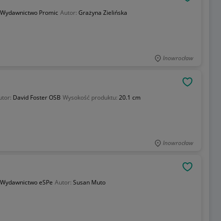
OBSERWU
Wydawnictwo Promic
Autor:
Grażyna Zielińska
Inowrocław
OBSERWU
utor:
David Foster OSB
Wysokość produktu:
20.1 cm
Inowrocław
OBSERWU
Wydawnictwo eSPe
Autor:
Susan Muto