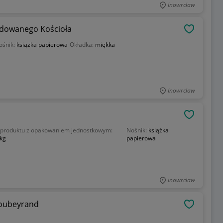
Inowrcław
ladowanego Kościoła
OBSERWU
ośnik:
książka papierowa
Okładka:
miękka
Inowrcław
OBSERWU
produktu z opakowaniem jednostkowym:
Nośnik:
książka
 kg
papierowa
Inowrcław
Soubeyrand
OBSERWU