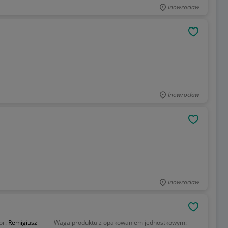
Inowrocław
OBSERWU
Inowrocław
OBSERWU
Inowrocław
OBSERWU
or:
Remigiusz
Waga produktu z opakowaniem jednostkowym: