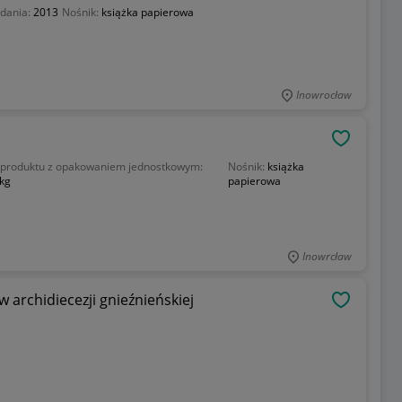
dania:
2013
Nośnik:
książka papierowa
Inowrocław
OBSERWU
produktu z opakowaniem jednostkowym:
Nośnik:
książka
 kg
papierowa
Inowrcław
 archidiecezji gnieźnieńskiej
OBSERWU