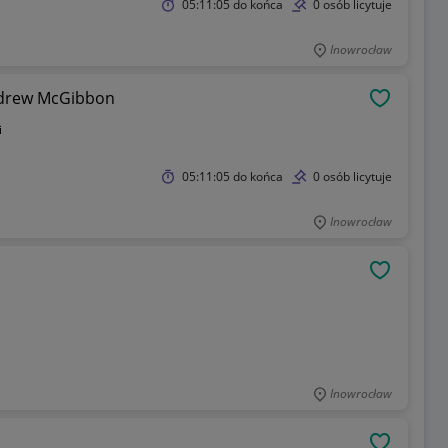
05:11:05
do końca
0 osób licytuje
Inowrocław
ndrew McGibbon
OBSERWU
i
05:11:05
do końca
0 osób licytuje
Inowrocław
OBSERWU
Inowrocław