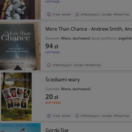
LICYTACJA
STAN: NOWY
SPRZEDAJĄCY: OSOBA PRYWATNA
More Than Chance - Andrew Smith, A
Gatunek:
Wiara, duchowość
Język publikacji:
angielsk
94
zł
LICYTACJA
SPRZEDAJĄCY: OSOBA PRYWATNA
Ścieżkami wiary
Gatunek:
Wiara, duchowość
20
zł
KUP TERAZ
STAN: NOWY
SPRZEDAJĄCY: OSOBA PRYWATNA
Gorzki Dar