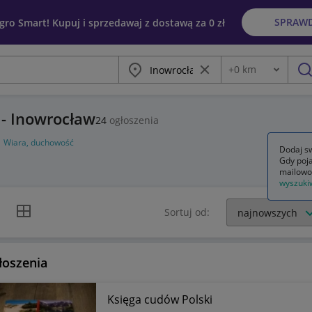
SPRAW
egro Smart! Kupuj i sprzedawaj z dostawą za 0 zł
Miasto
Wyczyść frazę
+
0
km
Odległość
szu
 - Inowrocław
24
ogłoszenia
Wiara, duchowość
Dodaj sw
Gdy poja
mailowo
wyszuki
k listy
Widok siatki
Sortuj od:
łoszenia
Księga cudów Polski