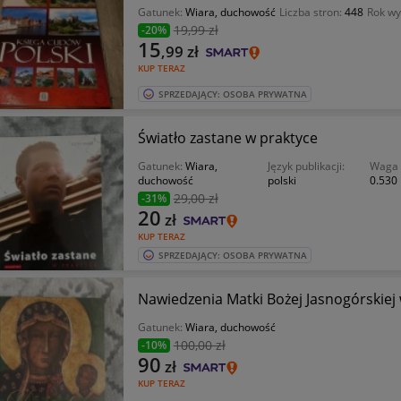
Gatunek:
Wiara, duchowość
Liczba stron:
448
Rok wy
19
,99 zł
-20%
15
,99
zł
KUP TERAZ
SPRZEDAJĄCY: OSOBA PRYWATNA
Światło zastane w praktyce
Gatunek:
Wiara,
Język publikacji:
Waga 
duchowość
polski
0.530
29
,00 zł
-31%
20
zł
KUP TERAZ
SPRZEDAJĄCY: OSOBA PRYWATNA
Nawiedzenia Matki Bożej Jasnogórskiej w
Gatunek:
Wiara, duchowość
100
,00 zł
-10%
90
zł
KUP TERAZ