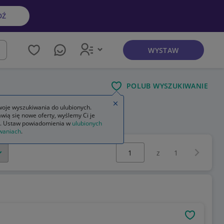
DŹ
WYSTAW
kaj
POLUB WYSZUKIWANIE
Zamknij wskazówkę
oje wyszukiwania do ulubionych.
wią się nowe oferty, wyślemy Ci je
. Ustaw powiadomienia w
ulubionych
waniach
.
Wybierz stronę:
Następna 
z
1
OBSERWU