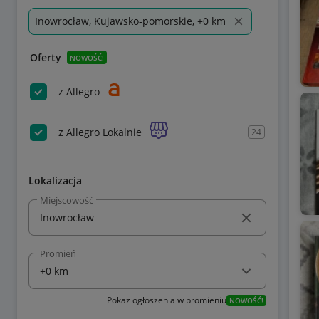
Inowrocław, Kujawsko-pomorskie, +0 km
Oferty
NOWOŚĆ!
z Allegro
z Allegro Lokalnie
24
Lokalizacja
Miejscowość
Promień
Pokaż ogłoszenia w promieniu
NOWOŚĆ!