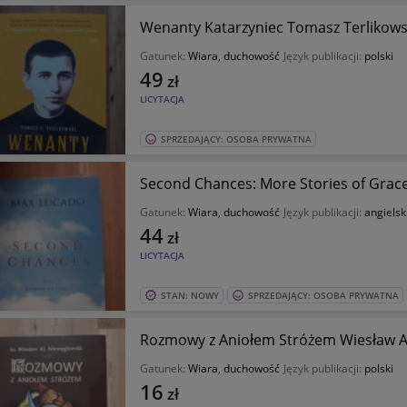
Wenanty Katarzyniec Tomasz Terlikows
Gatunek:
Wiara, duchowość
Język publikacji:
polski
49
zł
LICYTACJA
SPRZEDAJĄCY: OSOBA PRYWATNA
Second Chances: More Stories of Grac
Gatunek:
Wiara, duchowość
Język publikacji:
angielsk
44
zł
LICYTACJA
STAN: NOWY
SPRZEDAJĄCY: OSOBA PRYWATNA
Rozmowy z Aniołem Stróżem Wiesław Al
Gatunek:
Wiara, duchowość
Język publikacji:
polski
16
zł