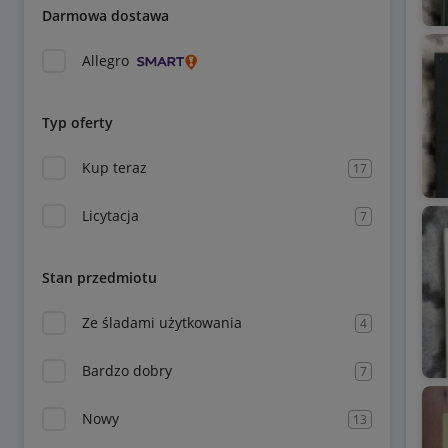
Darmowa dostawa
Allegro
Typ oferty
Kup teraz
17
Licytacja
7
Stan przedmiotu
Ze śladami użytkowania
4
Bardzo dobry
7
Nowy
13