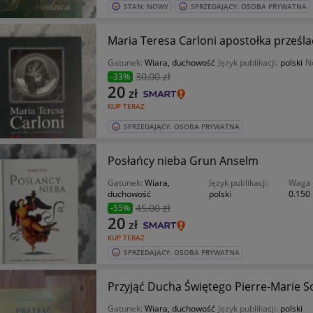
STAN: NOWY
SPRZEDAJĄCY: OSOBA PRYWATNA
Maria Teresa Carloni apostołka prześ
Gatunek:
Wiara, duchowość
Język publikacji:
polski
N
30
,00 zł
-33%
20
zł
KUP TERAZ
SPRZEDAJĄCY: OSOBA PRYWATNA
Posłańcy nieba Grun Anselm
Gatunek:
Wiara,
Język publikacji:
Waga 
duchowość
polski
0.150
45
,00 zł
-55%
20
zł
KUP TERAZ
SPRZEDAJĄCY: OSOBA PRYWATNA
Przyjąć Ducha Świętego Pierre-Marie 
Gatunek:
Wiara, duchowość
Język publikacji:
polski