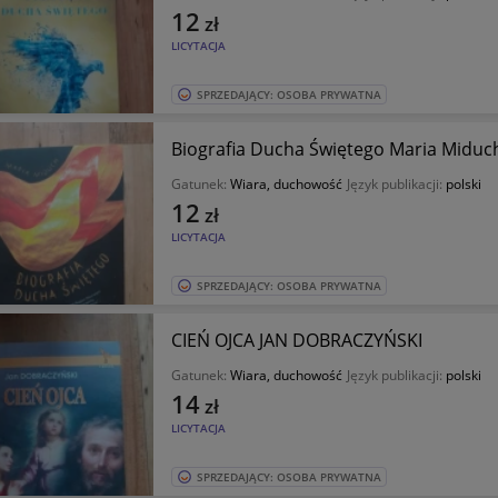
12
zł
LICYTACJA
SPRZEDAJĄCY: OSOBA PRYWATNA
Biografia Ducha Świętego Maria Miduc
Gatunek:
Wiara, duchowość
Język publikacji:
polski
12
zł
LICYTACJA
SPRZEDAJĄCY: OSOBA PRYWATNA
CIEŃ OJCA JAN DOBRACZYŃSKI
Gatunek:
Wiara, duchowość
Język publikacji:
polski
14
zł
LICYTACJA
SPRZEDAJĄCY: OSOBA PRYWATNA