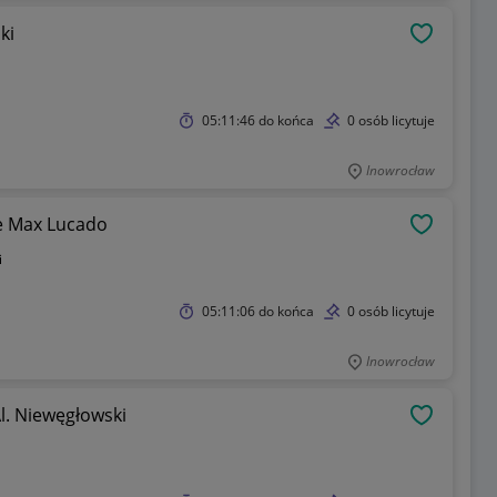
ki
OBSERWU
05:11:46
do końca
0 osób licytuje
Inowrocław
e Max Lucado
OBSERWU
i
05:11:06
do końca
0 osób licytuje
Inowrocław
. Niewęgłowski
OBSERWU