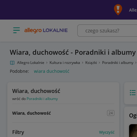
All
Otwórz menu z kategoriami
Wiara, duchowość - Poradniki i albumy
Allegro Lokalnie
Kultura i rozrywka
Książki
Poradniki i albumy
Podobne:
wiara duchowość
Wiara, duchowość
Wido
wróć do
Poradniki i albumy
Wiara, duchowość
24
Og
Filtry
Wyczyść