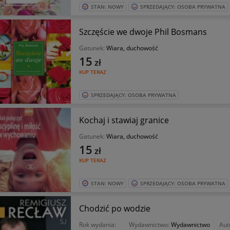
STAN: NOWY
SPRZEDAJĄCY: OSOBA PRYWATNA
Szczęście we dwoje Phil Bosmans
Gatunek:
Wiara, duchowość
15
zł
KUP TERAZ
SPRZEDAJĄCY: OSOBA PRYWATNA
Kochaj i stawiaj granice
Gatunek:
Wiara, duchowość
15
zł
KUP TERAZ
STAN: NOWY
SPRZEDAJĄCY: OSOBA PRYWATNA
Chodzić po wodzie
Rok wydania:
Wydawnictwo:
Wydawnictwo
Aut