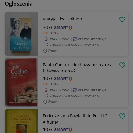
Ogłoszenia
Maryja i ks. Dolindo
OBSE
30
zł
KUP TERAZ
STAN: NOWY
CZĘSTO SPRZEDAJE
SPRZEDAJĄCY: OSOBA PRYWATNA
Ząbki
Paulo Coelho - duchowy mistrz czy
OBSE
fałszywy prorok?
10
zł
KUP TERAZ
STAN: NOWY
CZĘSTO SPRZEDAJE
SPRZEDAJĄCY: OSOBA PRYWATNA
Ząbki
Podruże Jana Pawła II do Polski 2
OBSE
Albumy
10
zł