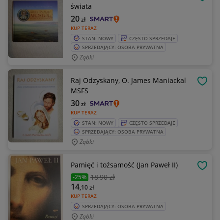
OBSE
świata
20
zł
KUP TERAZ
STAN: NOWY
CZĘSTO SPRZEDAJE
SPRZEDAJĄCY: OSOBA PRYWATNA
Ząbki
Raj Odzyskany, O. James Maniackal
OBSE
MSFS
30
zł
KUP TERAZ
STAN: NOWY
CZĘSTO SPRZEDAJE
SPRZEDAJĄCY: OSOBA PRYWATNA
Ząbki
Pamięć i tożsamość (Jan Paweł II)
OBSE
18
,90 zł
-25%
14
,10
zł
KUP TERAZ
SPRZEDAJĄCY: OSOBA PRYWATNA
Ząbki