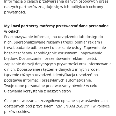
Przydatne informacje
Informacja o celach przetwarzania danych osobowych przez
naszych partnerów znajduje się w ich politykach ochrony
prywatności.
Jak to działa
Napisz do nas
My i nasi partnerzy możemy przetwarzać dane personalne
w celach:
Allegro Gadane dla sprzedających
Przechowywanie informacji na urządzeniu lub dostęp do
Allegro Gadane dla kupujących
nich
.
Spersonalizowane reklamy i treści, pomiar reklam i
treści, badanie odbiorców i ulepszanie usług
.
Zapewnienie
Mapa miejscowości
bezpieczeństwa, zapobieganie oszustwom i naprawianie
błędów
.
Dostarczanie i prezentowanie reklam i treści
.
Informacje prawne
Zapisanie decyzji dotyczących prywatności oraz informowanie
o nich
.
Dopasowanie i łączenie danych z innych źródeł
.
Regulamin
Łączenie różnych urządzeń
.
Identyfikacja urządzeń na
podstawie informacji przesyłanych automatycznie
.
Polityka plików "cookies"
Twoje dane personalne przetwarzamy również w celu
ułatwiania korzystania z naszych stron
Ustawienia plików "cookies"
Cele przetwarzania szczegółowo opisane są w ustawieniach
Udostępnianie lokalizacji
dostępnych pod przyciskiem: “ZMIENIAM ZGODY” i w Polityce
Informacje dla Aktu o Usługach Cyfrowych
plików cookies.