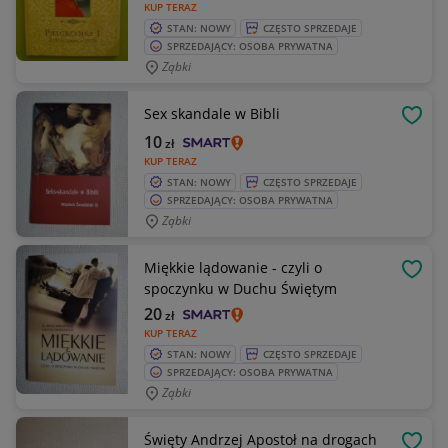
KUP TERAZ
STAN: NOWY
CZĘSTO SPRZEDAJE
SPRZEDAJĄCY: OSOBA PRYWATNA
Ząbki
Sex skandale w Bibli
OBSE
10
zł
KUP TERAZ
STAN: NOWY
CZĘSTO SPRZEDAJE
SPRZEDAJĄCY: OSOBA PRYWATNA
Ząbki
Miękkie lądowanie - czyli o
OBSE
spoczynku w Duchu Świętym
20
zł
KUP TERAZ
STAN: NOWY
CZĘSTO SPRZEDAJE
SPRZEDAJĄCY: OSOBA PRYWATNA
Ząbki
Święty Andrzej Apostoł na drogach