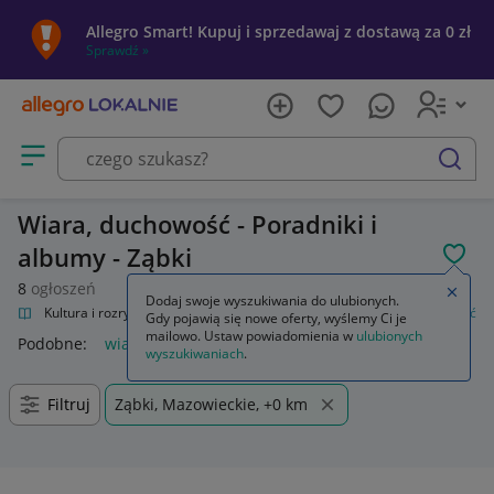
Allegro Smart! Kupuj i sprzedawaj z dostawą za 0 zł
Sprawdź »
Otwórz menu z kategoriami
szukaj
Wiara, duchowość - Poradniki i
albumy - Ząbki
POL
8
ogłoszeń
Zamkn
Dodaj swoje wyszukiwania do ulubionych.
alnie
Kultura i rozrywka
Książki
Poradniki i albumy
Wiara, duchowość
Gdy pojawią się nowe oferty, wyślemy Ci je
mailowo. Ustaw powiadomienia w
ulubionych
Podobne:
wiara duchowość
wyszukiwaniach
.
Filtruj
Ząbki, Mazowieckie, +0 km