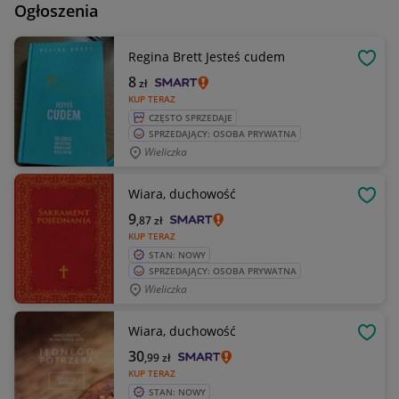
Ogłoszenia
Regina Brett Jesteś cudem
OBSE
8
zł
KUP TERAZ
CZĘSTO SPRZEDAJE
SPRZEDAJĄCY: OSOBA PRYWATNA
Wieliczka
Wiara, duchowość
OBSE
9
,87
zł
KUP TERAZ
STAN: NOWY
SPRZEDAJĄCY: OSOBA PRYWATNA
Wieliczka
Wiara, duchowość
OBSE
30
,99
zł
KUP TERAZ
STAN: NOWY