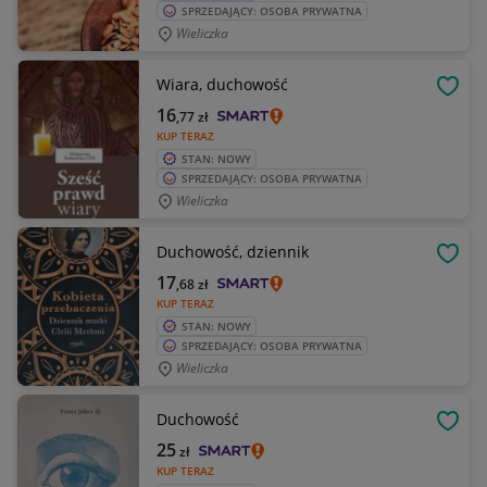
SPRZEDAJĄCY: OSOBA PRYWATNA
Wieliczka
Wiara, duchowość
OBSE
16
,77
zł
KUP TERAZ
STAN: NOWY
SPRZEDAJĄCY: OSOBA PRYWATNA
Wieliczka
Duchowość, dziennik
OBSE
17
,68
zł
KUP TERAZ
STAN: NOWY
SPRZEDAJĄCY: OSOBA PRYWATNA
Wieliczka
Duchowość
OBSE
25
zł
KUP TERAZ