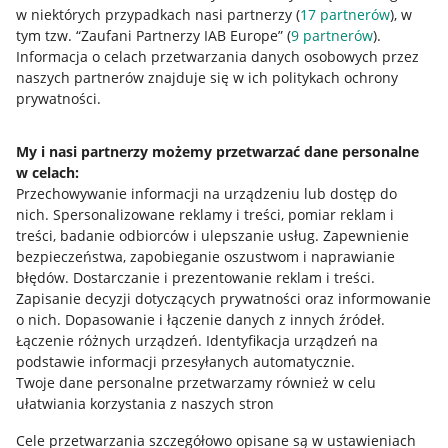
w niektórych przypadkach nasi partnerzy (
17
partnerów
), w
Nawigacja
tym tzw. “Zaufani Partnerzy IAB Europe” (
9
partnerów
).
Przydatne informacje
Informacja o celach przetwarzania danych osobowych przez
naszych partnerów znajduje się w ich politykach ochrony
prywatności.
Jak to działa
Napisz do nas
My i nasi partnerzy możemy przetwarzać dane personalne
w celach:
Allegro Gadane dla sprzedających
Przechowywanie informacji na urządzeniu lub dostęp do
Allegro Gadane dla kupujących
nich
.
Spersonalizowane reklamy i treści, pomiar reklam i
treści, badanie odbiorców i ulepszanie usług
.
Zapewnienie
Mapa miejscowości
bezpieczeństwa, zapobieganie oszustwom i naprawianie
błędów
.
Dostarczanie i prezentowanie reklam i treści
.
Informacje prawne
Zapisanie decyzji dotyczących prywatności oraz informowanie
o nich
.
Dopasowanie i łączenie danych z innych źródeł
.
Regulamin
Łączenie różnych urządzeń
.
Identyfikacja urządzeń na
podstawie informacji przesyłanych automatycznie
.
Polityka plików "cookies"
Twoje dane personalne przetwarzamy również w celu
ułatwiania korzystania z naszych stron
Ustawienia plików "cookies"
Cele przetwarzania szczegółowo opisane są w ustawieniach
Udostępnianie lokalizacji