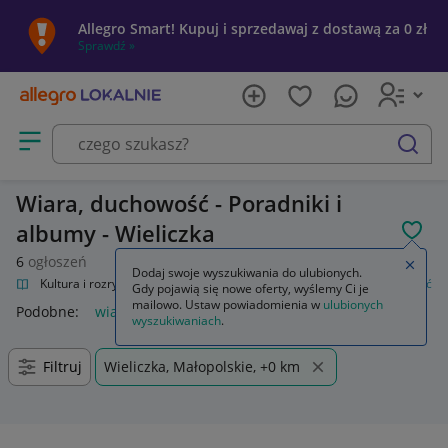
Allegro Smart! Kupuj i sprzedawaj z dostawą za 0 zł
Sprawdź »
Otwórz menu z kategoriami
szukaj
Wiara, duchowość - Poradniki i
albumy - Wieliczka
POL
6
ogłoszeń
Zamkn
Dodaj swoje wyszukiwania do ulubionych.
alnie
Kultura i rozrywka
Książki
Poradniki i albumy
Wiara, duchowość
Gdy pojawią się nowe oferty, wyślemy Ci je
mailowo. Ustaw powiadomienia w
ulubionych
Podobne:
wiara duchowość
wyszukiwaniach
.
Filtruj
Wieliczka, Małopolskie, +0 km