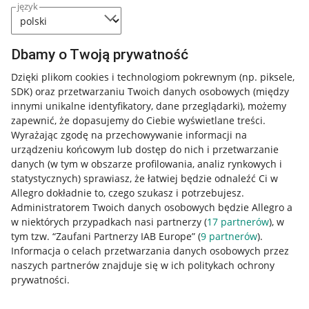
język
Dbamy o Twoją prywatność
Dzięki plikom cookies i technologiom pokrewnym
(np. piksele,
SDK)
oraz przetwarzaniu Twoich danych osobowych
(między
innymi unikalne identyfikatory, dane przeglądarki)
, możemy
zapewnić, że dopasujemy do Ciebie wyświetlane treści.
Wyrażając zgodę na przechowywanie informacji na
urządzeniu końcowym lub dostęp do nich i przetwarzanie
danych (w tym w obszarze profilowania, analiz rynkowych i
statystycznych) sprawiasz, że łatwiej będzie odnaleźć Ci w
Allegro dokładnie to, czego szukasz i potrzebujesz.
Administratorem Twoich danych osobowych będzie Allegro a
w niektórych przypadkach nasi partnerzy (
17
partnerów
), w
tym tzw. “Zaufani Partnerzy IAB Europe” (
9
partnerów
).
Przydatne informacje
Informacja o celach przetwarzania danych osobowych przez
naszych partnerów znajduje się w ich politykach ochrony
prywatności.
Jak to działa
Napisz do nas