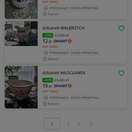
KUP TERAZ
SPRZEDAJĄCY: OSOBA PRYWATNA
Rąbień
dzbanek WAŁBRZYCH
OBSE
15
,00 zł
-20%
12
zł
KUP TERAZ
SPRZEDAJĄCY: OSOBA PRYWATNA
Rąbień
dzbanek WŁOCŁAWEK
OBSE
25
,00 zł
-40%
15
zł
KUP TERAZ
SPRZEDAJĄCY: OSOBA PRYWATNA
Rąbień
Wybierz stronę:
Następna strona
z
1