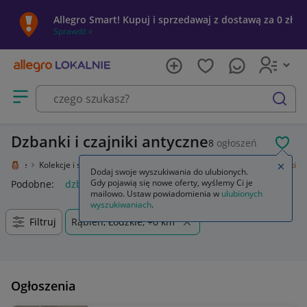
Allegro Smart! Kupuj i sprzedawaj z dostawą za 0 zł
Sprawdź »
Otwórz menu z kategoriami
szukaj
Dzbanki i czajniki antyczne
8
ogłoszeń
POL
Lokalnie
Kolekcje i sztuka
Design i Antyki
Porcelana
Dzbanki i czajniki
Zamkn
Dodaj swoje wyszukiwania do ulubionych.
Gdy pojawią się nowe oferty, wyślemy Ci je
Podobne:
dzbanki i czajniki
mailowo. Ustaw powiadomienia w
ulubionych
wyszukiwaniach
.
Filtruj
Rąbień, Łódzkie, +0 km
Ogłoszenia