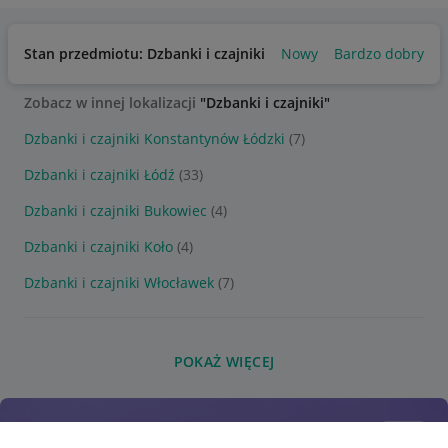
Stan przedmiotu: Dzbanki i czajniki
Nowy
Bardzo dobry
Zobacz w innej lokalizacji
"Dzbanki i czajniki"
Dzbanki i czajniki Konstantynów Łódzki
(7)
Dzbanki i czajniki Łódź
(33)
Dzbanki i czajniki Bukowiec
(4)
Dzbanki i czajniki Koło
(4)
Dzbanki i czajniki Włocławek
(7)
POKAŻ WIĘCEJ