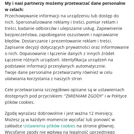
My i nasi partnerzy możemy przetwarzać dane personalne
w celach:
Allegro Gadane dla sprzedających
Przechowywanie informacji na urządzeniu lub dostęp do
Allegro Gadane dla kupujących
nich
.
Spersonalizowane reklamy i treści, pomiar reklam i
treści, badanie odbiorców i ulepszanie usług
.
Zapewnienie
Mapa miejscowości
bezpieczeństwa, zapobieganie oszustwom i naprawianie
błędów
.
Dostarczanie i prezentowanie reklam i treści
.
Informacje prawne
Zapisanie decyzji dotyczących prywatności oraz informowanie
o nich
.
Dopasowanie i łączenie danych z innych źródeł
.
Regulamin
Łączenie różnych urządzeń
.
Identyfikacja urządzeń na
podstawie informacji przesyłanych automatycznie
.
Polityka plików "cookies"
Twoje dane personalne przetwarzamy również w celu
ułatwiania korzystania z naszych stron
Ustawienia plików "cookies"
Cele przetwarzania szczegółowo opisane są w ustawieniach
Udostępnianie lokalizacji
dostępnych pod przyciskiem: “ZMIENIAM ZGODY” i w Polityce
Informacje dla Aktu o Usługach Cyfrowych
plików cookies.
Zgodę wyrażasz dobrowolnie i jest ważna 12 miesięcy.
Pobierz aplikację
Możesz ją w każdym momencie wycofać lub ponowić w
zakładce
Ustawienia plików cookies
na stronie głównej.
Wycofanie zgody nie wpływa na legalność uprzedniego