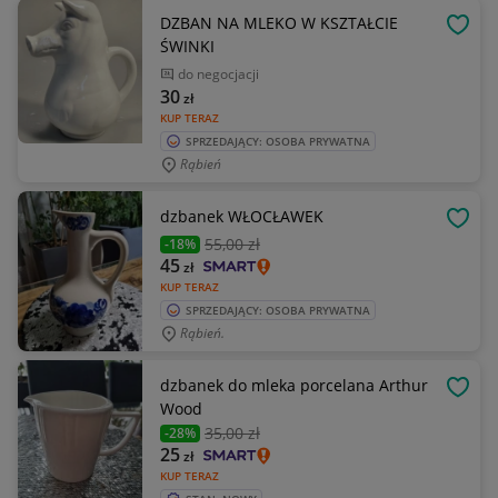
DZBAN NA MLEKO W KSZTAŁCIE
OBSE
ŚWINKI
do negocjacji
30
zł
KUP TERAZ
SPRZEDAJĄCY: OSOBA PRYWATNA
Rąbień
dzbanek WŁOCŁAWEK
OBSE
55
,00 zł
-18%
45
zł
KUP TERAZ
SPRZEDAJĄCY: OSOBA PRYWATNA
Rąbień.
dzbanek do mleka porcelana Arthur
OBSE
Wood
35
,00 zł
-28%
25
zł
KUP TERAZ