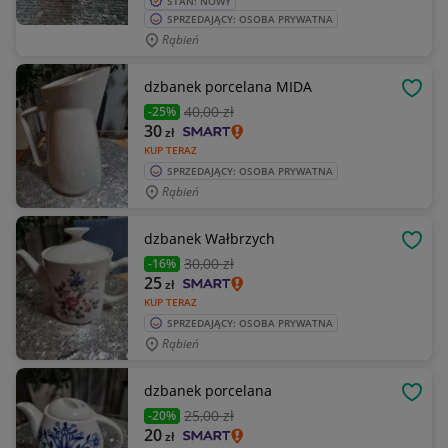
STAN: NOWY
SPRZEDAJĄCY: OSOBA PRYWATNA
Rąbień
dzbanek porcelana MIDA
OBSE
40
,00 zł
-25%
30
zł
KUP TERAZ
SPRZEDAJĄCY: OSOBA PRYWATNA
Rąbień
dzbanek Wałbrzych
OBSE
30
,00 zł
-16%
25
zł
KUP TERAZ
SPRZEDAJĄCY: OSOBA PRYWATNA
Rąbień
dzbanek porcelana
OBSE
25
,00 zł
-20%
20
zł