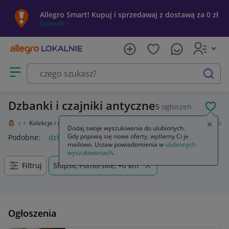
Allegro Smart! Kupuj i sprzedawaj z dostawą za 0 zł
Sprawdź »
Otwórz menu z kategoriami
szukaj
Dzbanki i czajniki antyczne
5
ogłoszeń
POL
Lokalnie
Kolekcje i sztuka
Design i Antyki
Porcelana
Dzbanki i czajniki
Zamkn
Dodaj swoje wyszukiwania do ulubionych.
Gdy pojawią się nowe oferty, wyślemy Ci je
Podobne:
dzbanki i czajniki
mailowo. Ustaw powiadomienia w
ulubionych
wyszukiwaniach
.
Filtruj
Słupsk, Pomorskie, +0 km
Ogłoszenia