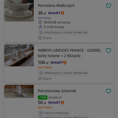
Porcelana Wałbrzych
OBSE
30
zł
LICYTACJA
00:09:08
do końca
0 osób licytuje
SPRZEDAJĄCY: OSOBA PRYWATNA
Słupsk
IMBRYK LIMOGES FRANCE - GOEBEL
OBSE
belle helene + 2 filiżanki
100
zł
KUP TERAZ
SPRZEDAJĄCY: OSOBA PRYWATNA
Słupsk
Porcelanowy dzbanek
OBSE
60
,00 zł
-16%
50
zł
KUP TERAZ
CZĘSTO SPRZEDAJE
SPRZEDAJĄCY: OSOBA PRYWATNA