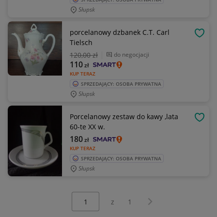
Słupsk
porcelanowy dzbanek C.T. Carl
OBSE
Tielsch
120
,00 zł
do negocjacji
110
zł
KUP TERAZ
SPRZEDAJĄCY: OSOBA PRYWATNA
Słupsk
Porcelanowy zestaw do kawy ,lata
OBSE
60-te XX w.
180
zł
KUP TERAZ
SPRZEDAJĄCY: OSOBA PRYWATNA
Słupsk
Wybierz stronę:
Następna strona
z
1