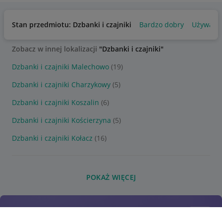
Stan przedmiotu: Dzbanki i czajniki
Bardzo dobry
Używany
Zobacz w innej lokalizacji
"Dzbanki i czajniki"
Dzbanki i czajniki Malechowo
(19)
Dzbanki i czajniki Charzykowy
(5)
Dzbanki i czajniki Koszalin
(6)
Dzbanki i czajniki Kościerzyna
(5)
Dzbanki i czajniki Kołacz
(16)
POKAŻ WIĘCEJ