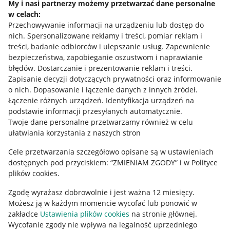
My i nasi partnerzy możemy przetwarzać dane personalne
w celach:
Allegro Gadane dla sprzedających
Przechowywanie informacji na urządzeniu lub dostęp do
Allegro Gadane dla kupujących
nich
.
Spersonalizowane reklamy i treści, pomiar reklam i
treści, badanie odbiorców i ulepszanie usług
.
Zapewnienie
Mapa miejscowości
bezpieczeństwa, zapobieganie oszustwom i naprawianie
błędów
.
Dostarczanie i prezentowanie reklam i treści
.
Informacje prawne
Zapisanie decyzji dotyczących prywatności oraz informowanie
o nich
.
Dopasowanie i łączenie danych z innych źródeł
.
Regulamin
Łączenie różnych urządzeń
.
Identyfikacja urządzeń na
podstawie informacji przesyłanych automatycznie
.
Polityka plików "cookies"
Twoje dane personalne przetwarzamy również w celu
ułatwiania korzystania z naszych stron
Ustawienia plików "cookies"
Cele przetwarzania szczegółowo opisane są w ustawieniach
Udostępnianie lokalizacji
dostępnych pod przyciskiem: “ZMIENIAM ZGODY” i w Polityce
Informacje dla Aktu o Usługach Cyfrowych
plików cookies.
Zgodę wyrażasz dobrowolnie i jest ważna 12 miesięcy.
Pobierz aplikację
Możesz ją w każdym momencie wycofać lub ponowić w
zakładce
Ustawienia plików cookies
na stronie głównej.
Wycofanie zgody nie wpływa na legalność uprzedniego