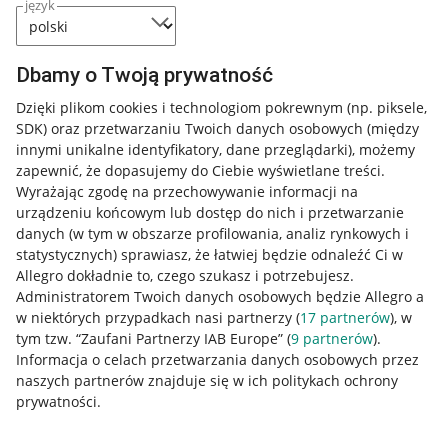
język
Dbamy o Twoją prywatność
Dzięki plikom cookies i technologiom pokrewnym
(np. piksele,
SDK)
oraz przetwarzaniu Twoich danych osobowych
(między
innymi unikalne identyfikatory, dane przeglądarki)
, możemy
zapewnić, że dopasujemy do Ciebie wyświetlane treści.
Wyrażając zgodę na przechowywanie informacji na
urządzeniu końcowym lub dostęp do nich i przetwarzanie
danych (w tym w obszarze profilowania, analiz rynkowych i
statystycznych) sprawiasz, że łatwiej będzie odnaleźć Ci w
Allegro dokładnie to, czego szukasz i potrzebujesz.
Administratorem Twoich danych osobowych będzie Allegro a
w niektórych przypadkach nasi partnerzy (
17
partnerów
), w
tym tzw. “Zaufani Partnerzy IAB Europe” (
9
partnerów
).
Przydatne informacje
Informacja o celach przetwarzania danych osobowych przez
naszych partnerów znajduje się w ich politykach ochrony
prywatności.
Jak to działa
Napisz do nas