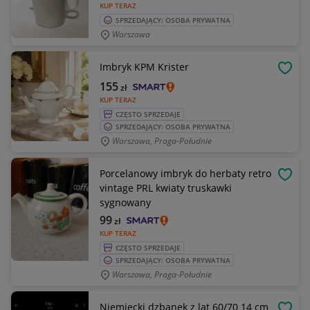
KUP TERAZ
SPRZEDAJĄCY: OSOBA PRYWATNA
Warszawa
Imbryk KPM Krister
OBSE
155
zł
KUP TERAZ
CZĘSTO SPRZEDAJE
SPRZEDAJĄCY: OSOBA PRYWATNA
Warszawa, Praga-Południe
Porcelanowy imbryk do herbaty retro
OBSE
vintage PRL kwiaty truskawki
sygnowany
99
zł
KUP TERAZ
CZĘSTO SPRZEDAJE
SPRZEDAJĄCY: OSOBA PRYWATNA
Warszawa, Praga-Południe
Niemiecki dzbanek z lat 60/70 14 cm