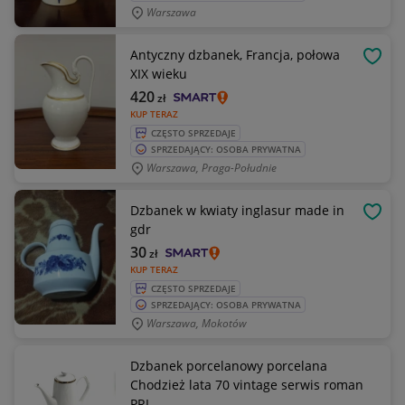
Warszawa
Antyczny dzbanek, Francja, połowa
OBSE
XIX wieku
420
zł
KUP TERAZ
CZĘSTO SPRZEDAJE
SPRZEDAJĄCY: OSOBA PRYWATNA
Warszawa, Praga-Południe
Dzbanek w kwiaty inglasur made in
OBSE
gdr
30
zł
KUP TERAZ
CZĘSTO SPRZEDAJE
SPRZEDAJĄCY: OSOBA PRYWATNA
Warszawa, Mokotów
Dzbanek porcelanowy porcelana
Chodzież lata 70 vintage serwis roman
PRL