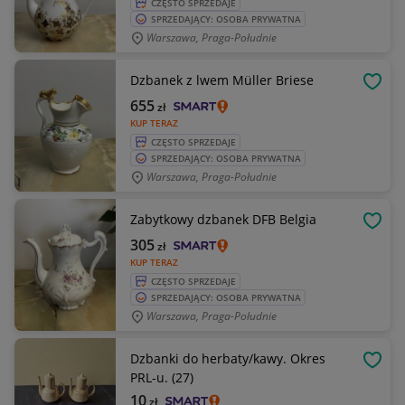
CZĘSTO SPRZEDAJE
SPRZEDAJĄCY: OSOBA PRYWATNA
Warszawa, Praga-Południe
Dzbanek z lwem Müller Briese
OBSE
655
zł
KUP TERAZ
CZĘSTO SPRZEDAJE
SPRZEDAJĄCY: OSOBA PRYWATNA
Warszawa, Praga-Południe
Zabytkowy dzbanek DFB Belgia
OBSE
305
zł
KUP TERAZ
CZĘSTO SPRZEDAJE
SPRZEDAJĄCY: OSOBA PRYWATNA
Warszawa, Praga-Południe
Dzbanki do herbaty/kawy. Okres
OBSE
PRL-u. (27)
10
zł