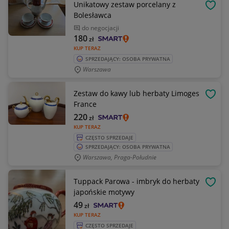
Unikatowy zestaw porcelany z
OBSE
Bolesławca
do negocjacji
180
zł
KUP TERAZ
SPRZEDAJĄCY: OSOBA PRYWATNA
Warszawa
Zestaw do kawy lub herbaty Limoges
OBSE
France
220
zł
KUP TERAZ
CZĘSTO SPRZEDAJE
SPRZEDAJĄCY: OSOBA PRYWATNA
Warszawa, Praga-Południe
Tuppack Parowa - imbryk do herbaty
OBSE
japońskie motywy
49
zł
KUP TERAZ
CZĘSTO SPRZEDAJE