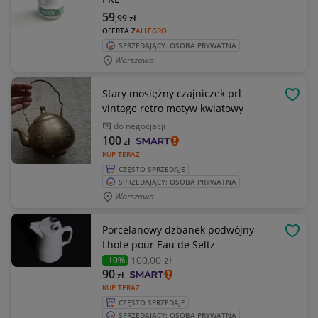
59
,99
zł
OFERTA Z
ALLEGRO
SPRZEDAJĄCY: OSOBA PRYWATNA
Warszawa
Stary mosiężny czajniczek prl
OBSE
vintage retro motyw kwiatowy
do negocjacji
100
zł
KUP TERAZ
CZĘSTO SPRZEDAJE
SPRZEDAJĄCY: OSOBA PRYWATNA
Warszawa
Porcelanowy dzbanek podwójny
OBSE
Lhote pour Eau de Seltz
100
,00 zł
-10%
90
zł
KUP TERAZ
CZĘSTO SPRZEDAJE
SPRZEDAJĄCY: OSOBA PRYWATNA