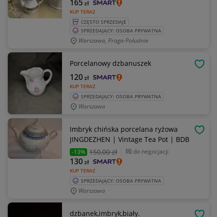
165
zł
KUP TERAZ
CZĘSTO SPRZEDAJE
SPRZEDAJĄCY: OSOBA PRYWATNA
Warszawa, Praga-Południe
Porcelanowy dzbanuszek
OBSE
120
zł
KUP TERAZ
SPRZEDAJĄCY: OSOBA PRYWATNA
Warszawa
Imbryk chińska porcelana ryżowa
OBSE
JINGDEZHEN | Vintage Tea Pot | BDB
150
,00 zł
do negocjacji
-13%
130
zł
KUP TERAZ
SPRZEDAJĄCY: OSOBA PRYWATNA
Warszawa
dzbanek,imbryk,biały.