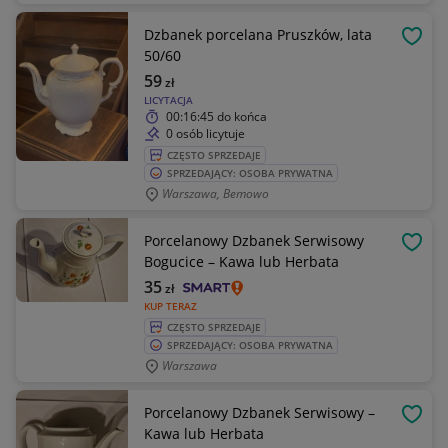
Dzbanek porcelana Pruszków, lata
OBSE
50/60
59
zł
LICYTACJA
00:16:45
do końca
0 osób licytuje
CZĘSTO SPRZEDAJE
SPRZEDAJĄCY: OSOBA PRYWATNA
Warszawa, Bemowo
Porcelanowy Dzbanek Serwisowy
OBSE
Bogucice – Kawa lub Herbata
35
zł
KUP TERAZ
CZĘSTO SPRZEDAJE
SPRZEDAJĄCY: OSOBA PRYWATNA
Warszawa
Porcelanowy Dzbanek Serwisowy –
OBSE
Kawa lub Herbata