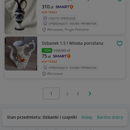
OBSE
310
zł
KUP TERAZ
CZĘSTO SPRZEDAJE
SPRZEDAJĄCY: OSOBA PRYWATNA
Warszawa, Praga-Południe
Dzbanek 1.5 l Wloska porcelana
OBSE
150
,00 zł
-50%
75
zł
KUP TERAZ
SPRZEDAJĄCY: OSOBA PRYWATNA
Warszawa
Wybierz stronę:
Następna strona
z
3
Stan przedmiotu: Dzbanki i czajniki
Nowy
Bardzo dobry