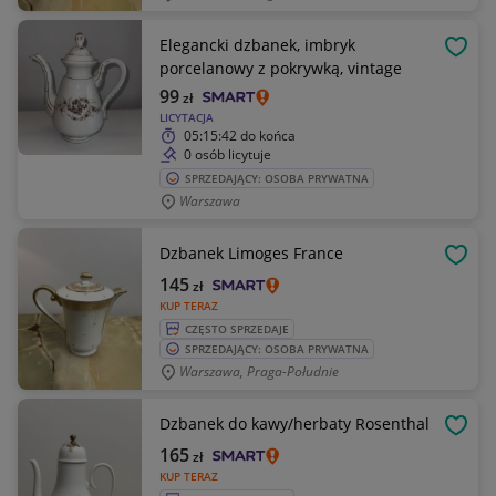
Elegancki dzbanek, imbryk
OBSE
porcelanowy z pokrywką, vintage
99
zł
LICYTACJA
05:15:42
do końca
0 osób licytuje
SPRZEDAJĄCY: OSOBA PRYWATNA
Warszawa
Dzbanek Limoges France
OBSE
145
zł
KUP TERAZ
CZĘSTO SPRZEDAJE
SPRZEDAJĄCY: OSOBA PRYWATNA
Warszawa, Praga-Południe
Dzbanek do kawy/herbaty Rosenthal
OBSE
165
zł
KUP TERAZ