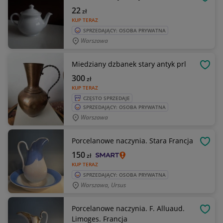
OBSE
22
zł
KUP TERAZ
SPRZEDAJĄCY: OSOBA PRYWATNA
Warszawa
Miedziany dzbanek stary antyk prl
OBSE
300
zł
KUP TERAZ
CZĘSTO SPRZEDAJE
SPRZEDAJĄCY: OSOBA PRYWATNA
Warszawa
Porcelanowe naczynia. Stara Francja
OBSE
150
zł
KUP TERAZ
SPRZEDAJĄCY: OSOBA PRYWATNA
Warszawa, Ursus
Porcelanowe naczynia. F. Alluaud.
OBSE
Limoges. Francja