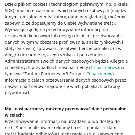
Dzięki plikom cookies i technologiom pokrewnym
(np. piksele,
SDK)
oraz przetwarzaniu Twoich danych osobowych
(między
innymi unikalne identyfikatory, dane przeglądarki)
, możemy
zapewnić, że dopasujemy do Ciebie wyświetlane treści.
Wyrażając zgodę na przechowywanie informacji na
urządzeniu końcowym lub dostęp do nich i przetwarzanie
danych (w tym w obszarze profilowania, analiz rynkowych i
statystycznych) sprawiasz, że łatwiej będzie odnaleźć Ci w
Allegro dokładnie to, czego szukasz i potrzebujesz.
Administratorem Twoich danych osobowych będzie Allegro a
w niektórych przypadkach nasi partnerzy (
17
partnerów
), w
tym tzw. “Zaufani Partnerzy IAB Europe” (
9
partnerów
).
Przydatne informacje
Informacja o celach przetwarzania danych osobowych przez
naszych partnerów znajduje się w ich politykach ochrony
prywatności.
Jak to działa
Napisz do nas
My i nasi partnerzy możemy przetwarzać dane personalne
w celach:
Allegro Gadane dla sprzedających
Przechowywanie informacji na urządzeniu lub dostęp do
Allegro Gadane dla kupujących
nich
.
Spersonalizowane reklamy i treści, pomiar reklam i
treści, badanie odbiorców i ulepszanie usług
.
Zapewnienie