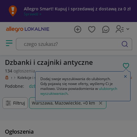
Allegro Smart! Kupuj i sprzedawaj z dostawą za 0 zł
Sprawdź »
Otwórz menu z kategoriami
szukaj
Dzbanki i czajniki antyczne
POL
134
ogłoszenia
Zamkn
Lokalnie
Kolekcje i sztuka
Design i Antyki
Porcelana
Dzbanki i czajniki
Dodaj swoje wyszukiwania do ulubionych.
Gdy pojawią się nowe oferty, wyślemy Ci je
Podobne:
dzbanki i czajniki
mailowo. Ustaw powiadomienia w
ulubionych
wyszukiwaniach
.
Filtruj
Warszawa, Mazowieckie, +0 km
Ogłoszenia