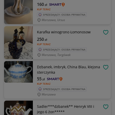
160
zł
KUP TERAZ
SPRZEDAJĄCY: OSOBA PRYWATNA
Warszawa, Ursus
Karafka winogrono Łomonosow
OBSE
250
zł
KUP TERAZ
SPRZEDAJĄCY: OSOBA PRYWATNA
Warszawa, Targówek
Dzbanek, imbryk, China Blau, klejona
OBSE
sterczynka
55
zł
KUP TERAZ
SPRZEDAJĄCY: OSOBA PRYWATNA
Warszawa
Sadler***dzbanek** Henryk VIII i
OBSE
jego 6 żon*****