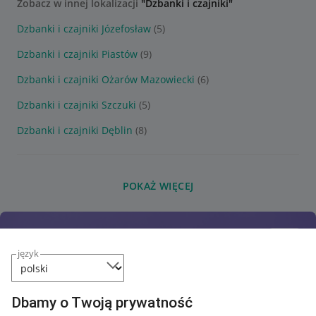
Zobacz w innej lokalizacji
"Dzbanki i czajniki"
Dzbanki i czajniki Józefosław
(5)
Dzbanki i czajniki Piastów
(9)
Dzbanki i czajniki Ożarów Mazowiecki
(6)
Dzbanki i czajniki Szczuki
(5)
Dzbanki i czajniki Dęblin
(8)
POKAŻ WIĘCEJ
język
Dbamy o Twoją prywatność