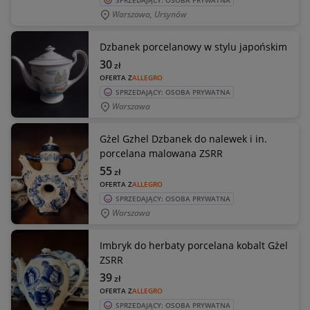
SPRZEDAJĄCY: OSOBA PRYWATNA
Warszawa, Ursynów
Dzbanek porcelanowy w stylu japońskim
30
zł
OFERTA Z
ALLEGRO
SPRZEDAJĄCY: OSOBA PRYWATNA
Warszawa
Gżel Gzhel Dzbanek do nalewek i in.
porcelana malowana ZSRR
55
zł
OFERTA Z
ALLEGRO
SPRZEDAJĄCY: OSOBA PRYWATNA
Warszawa
Imbryk do herbaty porcelana kobalt Gżel
ZSRR
39
zł
OFERTA Z
ALLEGRO
SPRZEDAJĄCY: OSOBA PRYWATNA