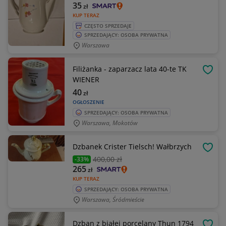
35
zł
KUP TERAZ
CZĘSTO SPRZEDAJE
SPRZEDAJĄCY: OSOBA PRYWATNA
Warszawa
Filiżanka - zaparzacz lata 40-te TK
OBSE
WIENER
40
zł
OGŁOSZENIE
SPRZEDAJĄCY: OSOBA PRYWATNA
Warszawa, Mokotów
Dzbanek Crister Tielsch! Wałbrzych
OBSE
400
,00 zł
-33%
265
zł
KUP TERAZ
SPRZEDAJĄCY: OSOBA PRYWATNA
Warszawa, Śródmieście
Dzban z białej porcelany Thun 1794