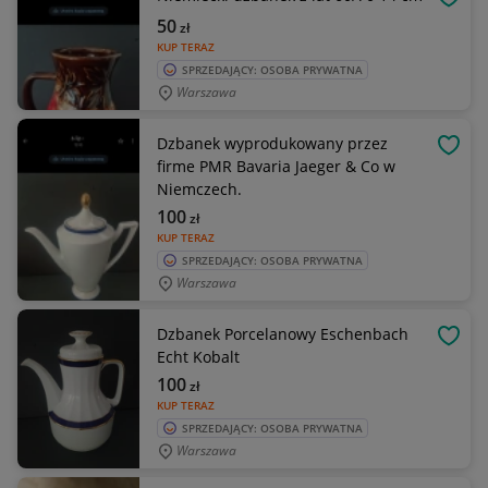
OBSE
50
zł
KUP TERAZ
SPRZEDAJĄCY: OSOBA PRYWATNA
Warszawa
Dzbanek wyprodukowany przez
OBSE
firme PMR Bavaria Jaeger & Co w
Niemczech.
100
zł
KUP TERAZ
SPRZEDAJĄCY: OSOBA PRYWATNA
Warszawa
Dzbanek Porcelanowy Eschenbach
OBSE
Echt Kobalt
100
zł
KUP TERAZ
SPRZEDAJĄCY: OSOBA PRYWATNA
Warszawa