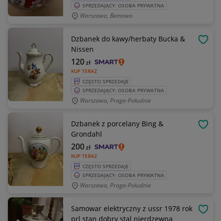
SPRZEDAJĄCY: OSOBA PRYWATNA
Warszawa, Bemowo
Dzbanek do kawy/herbaty Bucka &
OBSE
Nissen
120
zł
KUP TERAZ
CZĘSTO SPRZEDAJE
SPRZEDAJĄCY: OSOBA PRYWATNA
Warszawa, Praga-Południe
Dzbanek z porcelany Bing &
OBSE
Grondahl
200
zł
KUP TERAZ
CZĘSTO SPRZEDAJE
SPRZEDAJĄCY: OSOBA PRYWATNA
Warszawa, Praga-Południe
Samowar elektryczny z ussr 1978 rok
OBSE
prl stan dobry stal nierdzewna