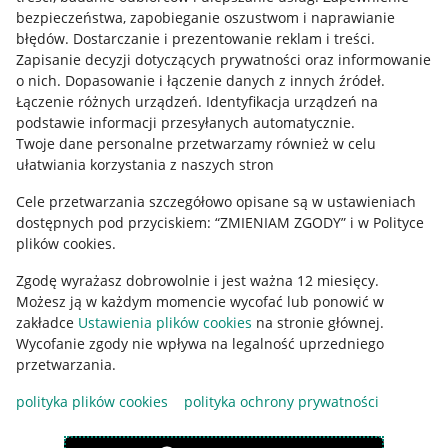
Mapa miejscowości
bezpieczeństwa, zapobieganie oszustwom i naprawianie
błędów
.
Dostarczanie i prezentowanie reklam i treści
.
Informacje prawne
Zapisanie decyzji dotyczących prywatności oraz informowanie
o nich
.
Dopasowanie i łączenie danych z innych źródeł
.
Regulamin
Łączenie różnych urządzeń
.
Identyfikacja urządzeń na
podstawie informacji przesyłanych automatycznie
.
Polityka plików "cookies"
Twoje dane personalne przetwarzamy również w celu
ułatwiania korzystania z naszych stron
Ustawienia plików "cookies"
Cele przetwarzania szczegółowo opisane są w ustawieniach
Udostępnianie lokalizacji
dostępnych pod przyciskiem: “ZMIENIAM ZGODY” i w Polityce
Informacje dla Aktu o Usługach Cyfrowych
plików cookies.
Zgodę wyrażasz dobrowolnie i jest ważna 12 miesięcy.
Pobierz aplikację
Możesz ją w każdym momencie wycofać lub ponowić w
zakładce
Ustawienia plików cookies
na stronie głównej.
Wycofanie zgody nie wpływa na legalność uprzedniego
przetwarzania.
polityka plików cookies
polityka ochrony prywatności