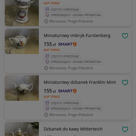
KUP TERAZ
CZĘSTO SPRZEDAJE
SPRZEDAJĄCY: OSOBA PRYWATNA
Warszawa, Praga-Południe
Miniaturowy imbryk Furstenberg
OBSE
155
zł
KUP TERAZ
CZĘSTO SPRZEDAJE
SPRZEDAJĄCY: OSOBA PRYWATNA
Warszawa, Praga-Południe
Miniaturowy dzbanek Franklin Mint
OBSE
155
zł
KUP TERAZ
CZĘSTO SPRZEDAJE
SPRZEDAJĄCY: OSOBA PRYWATNA
Warszawa, Praga-Południe
Dzbanek do kawy Mitterteich
OBSE