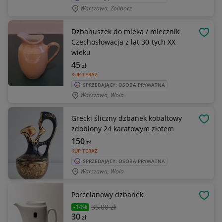
Warszawa, Żoliborz
Dzbanuszek do mleka / mlecznik
OBSE
Czechosłowacja z lat 30-tych XX
wieku
45
zł
KUP TERAZ
SPRZEDAJĄCY: OSOBA PRYWATNA
Warszawa, Wola
Grecki śliczny dzbanek kobaltowy
OBSE
zdobiony 24 karatowym złotem
150
zł
KUP TERAZ
SPRZEDAJĄCY: OSOBA PRYWATNA
Warszawa, Wola
Porcelanowy dzbanek
OBSE
35
,00 zł
-14%
30
zł