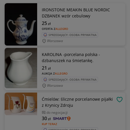
IRONSTONE MEAKIN BLUE NORDIC
DZBANEK wzór cebulowy
25
zł
OFERTA Z
ALLEGRO
SPRZEDAJĄCY: OSOBA PRYWATNA
Warszawa
KAROLINA -porcelana polska -
dzbanuszek na śmietankę.
21
zł
AUKCJA Z
ALLEGRO
SPRZEDAJĄCY: OSOBA PRYWATNA
Warszawa
Ćmielów: śliczne porcelanowe pijałki
OBSE
z Krynicy Zdroju
do negocjacji
30
zł
KUP TERAZ