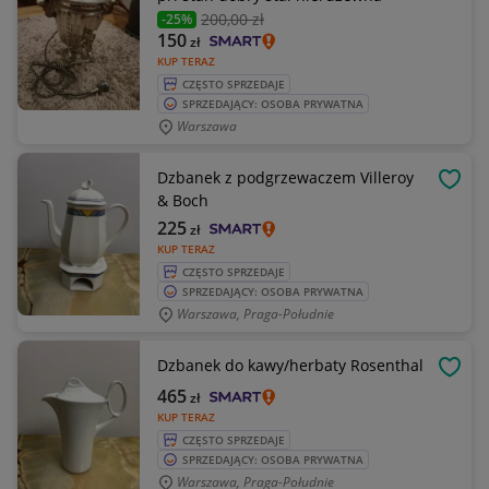
200
,00 zł
-25%
150
zł
KUP TERAZ
CZĘSTO SPRZEDAJE
SPRZEDAJĄCY: OSOBA PRYWATNA
Warszawa
Dzbanek z podgrzewaczem Villeroy
OBSE
& Boch
225
zł
KUP TERAZ
CZĘSTO SPRZEDAJE
SPRZEDAJĄCY: OSOBA PRYWATNA
Warszawa, Praga-Południe
Dzbanek do kawy/herbaty Rosenthal
OBSE
465
zł
KUP TERAZ
CZĘSTO SPRZEDAJE
SPRZEDAJĄCY: OSOBA PRYWATNA
Warszawa, Praga-Południe