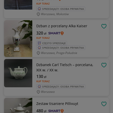
KUP TERAZ
SPRZEDAJĄCY: OSOBA PRYWATNA
Warszawa, Mokotów
Dzban z porcelany Alka Kaiser
OBSE
320
zł
KUP TERAZ
CZĘSTO SPRZEDAJE
SPRZEDAJĄCY: OSOBA PRYWATNA
Warszawa, Praga-Południe
Dzbanek Carl Tielsch – porcelana,
OBSE
XIX w. / XX w.
130
zł
KUP TERAZ
SPRZEDAJĄCY: OSOBA PRYWATNA
Warszawa
Zestaw tisaniere Pillivuyt
OBSE
480
zł