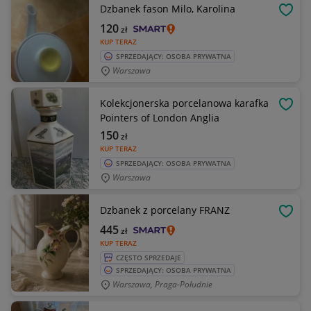
Dzbanek fason Milo, Karolina
OBSE
120
zł
KUP TERAZ
SPRZEDAJĄCY: OSOBA PRYWATNA
Warszawa
Kolekcjonerska porcelanowa karafka
OBSE
Pointers of London Anglia
150
zł
KUP TERAZ
SPRZEDAJĄCY: OSOBA PRYWATNA
Warszawa
Dzbanek z porcelany FRANZ
OBSE
445
zł
KUP TERAZ
CZĘSTO SPRZEDAJE
SPRZEDAJĄCY: OSOBA PRYWATNA
Warszawa, Praga-Południe