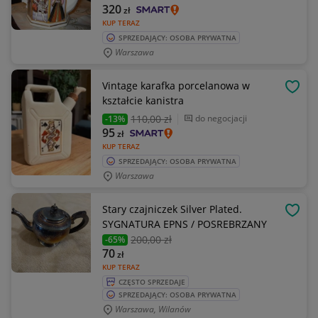
320
zł
KUP TERAZ
SPRZEDAJĄCY: OSOBA PRYWATNA
Warszawa
Vintage karafka porcelanowa w
OBSE
kształcie kanistra
110
,00 zł
do negocjacji
-13%
95
zł
KUP TERAZ
SPRZEDAJĄCY: OSOBA PRYWATNA
Warszawa
Stary czajniczek Silver Plated.
OBSE
SYGNATURA EPNS / POSREBRZANY
200
,00 zł
-65%
70
zł
KUP TERAZ
CZĘSTO SPRZEDAJE
SPRZEDAJĄCY: OSOBA PRYWATNA
Warszawa, Wilanów