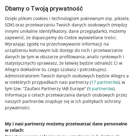
Dbamy o Twoją prywatność
Dzięki plikom cookies i technologiom pokrewnym
(np. piksele,
SDK)
oraz przetwarzaniu Twoich danych osobowych
(między
innymi unikalne identyfikatory, dane przeglądarki)
, możemy
zapewnić, że dopasujemy do Ciebie wyświetlane treści.
Wyrażając zgodę na przechowywanie informacji na
urządzeniu końcowym lub dostęp do nich i przetwarzanie
danych (w tym w obszarze profilowania, analiz rynkowych i
statystycznych) sprawiasz, że łatwiej będzie odnaleźć Ci w
Allegro dokładnie to, czego szukasz i potrzebujesz.
Administratorem Twoich danych osobowych będzie Allegro a
w niektórych przypadkach nasi partnerzy (
17
partnerów
), w
tym tzw. “Zaufani Partnerzy IAB Europe” (
9
partnerów
).
Przydatne informacje
Informacja o celach przetwarzania danych osobowych przez
naszych partnerów znajduje się w ich politykach ochrony
prywatności.
Jak to działa
Napisz do nas
My i nasi partnerzy możemy przetwarzać dane personalne
w celach:
Allegro Gadane dla sprzedających