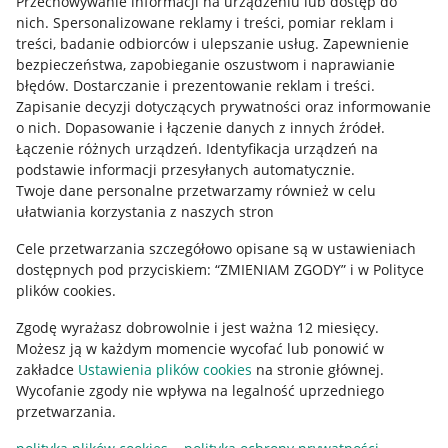
Przechowywanie informacji na urządzeniu lub dostęp do
Allegro Gadane dla kupujących
nich
.
Spersonalizowane reklamy i treści, pomiar reklam i
treści, badanie odbiorców i ulepszanie usług
.
Zapewnienie
Mapa miejscowości
bezpieczeństwa, zapobieganie oszustwom i naprawianie
błędów
.
Dostarczanie i prezentowanie reklam i treści
.
Informacje prawne
Zapisanie decyzji dotyczących prywatności oraz informowanie
o nich
.
Dopasowanie i łączenie danych z innych źródeł
.
Regulamin
Łączenie różnych urządzeń
.
Identyfikacja urządzeń na
podstawie informacji przesyłanych automatycznie
.
Polityka plików "cookies"
Twoje dane personalne przetwarzamy również w celu
ułatwiania korzystania z naszych stron
Ustawienia plików "cookies"
Cele przetwarzania szczegółowo opisane są w ustawieniach
Udostępnianie lokalizacji
dostępnych pod przyciskiem: “ZMIENIAM ZGODY” i w Polityce
Informacje dla Aktu o Usługach Cyfrowych
plików cookies.
Zgodę wyrażasz dobrowolnie i jest ważna 12 miesięcy.
Pobierz aplikację
Możesz ją w każdym momencie wycofać lub ponowić w
zakładce
Ustawienia plików cookies
na stronie głównej.
Wycofanie zgody nie wpływa na legalność uprzedniego
przetwarzania.