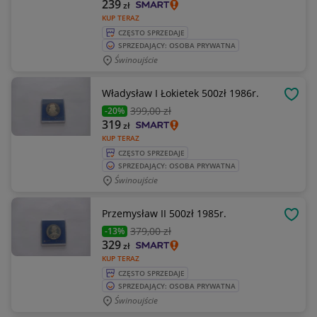
239
zł
KUP TERAZ
CZĘSTO SPRZEDAJE
SPRZEDAJĄCY: OSOBA PRYWATNA
Świnoujście
Władysław I Łokietek 500zł 1986r.
OBSE
399
,00 zł
-20%
319
zł
KUP TERAZ
CZĘSTO SPRZEDAJE
SPRZEDAJĄCY: OSOBA PRYWATNA
Świnoujście
Przemysław II 500zł 1985r.
OBSE
379
,00 zł
-13%
329
zł
KUP TERAZ
CZĘSTO SPRZEDAJE
SPRZEDAJĄCY: OSOBA PRYWATNA
Świnoujście