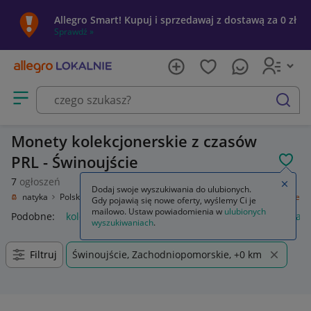
Allegro Smart! Kupuj i sprzedawaj z dostawą za 0 zł
Sprawdź »
Otwórz menu z kategoriami
szukaj
Monety kolekcjonerskie z czasów
PRL - Świnoujście
POL
7
ogłoszeń
Zamkn
Dodaj swoje wyszukiwania do ulubionych.
umizmatyka
Polska
Polska po 1945
PRL 1945 - 1990
kolekcjonerskie
Gdy pojawią się nowe oferty, wyślemy Ci je
mailowo. Ustaw powiadomienia w
ulubionych
Podobne:
kolekcjonerskie
złote monety kolekcjonerskie
tabl
wyszukiwaniach
.
Filtruj
Świnoujście, Zachodniopomorskie, +0 km