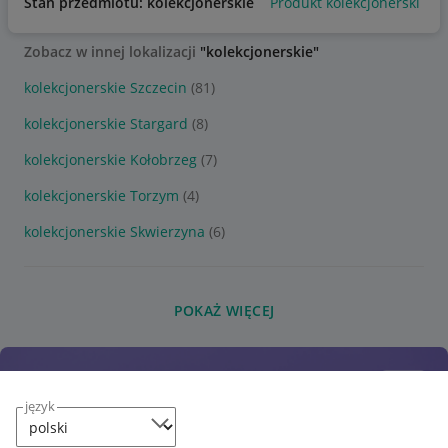
Stan przedmiotu: kolekcjonerskie
Produkt kolekcjonerski
Zobacz w innej lokalizacji
"kolekcjonerskie"
kolekcjonerskie Szczecin
(81)
kolekcjonerskie Stargard
(8)
kolekcjonerskie Kołobrzeg
(7)
kolekcjonerskie Torzym
(4)
kolekcjonerskie Skwierzyna
(6)
POKAŻ WIĘCEJ
język