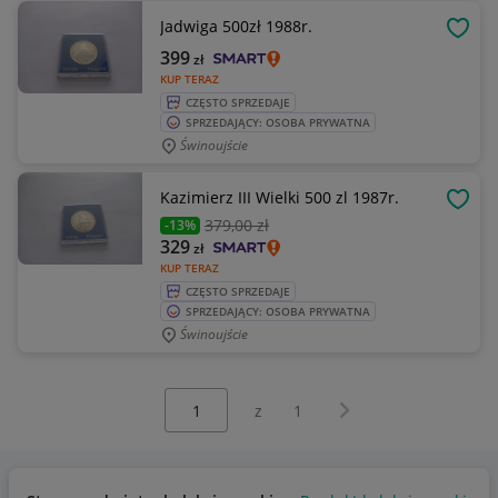
Jadwiga 500zł 1988r.
OBSE
399
zł
KUP TERAZ
CZĘSTO SPRZEDAJE
SPRZEDAJĄCY: OSOBA PRYWATNA
Świnoujście
Kazimierz III Wielki 500 zl 1987r.
OBSE
379
,00 zł
-13%
329
zł
KUP TERAZ
CZĘSTO SPRZEDAJE
SPRZEDAJĄCY: OSOBA PRYWATNA
Świnoujście
Wybierz stronę:
Następna strona
z
1