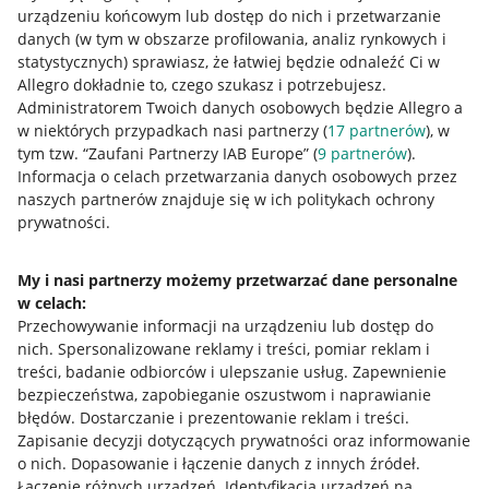
urządzeniu końcowym lub dostęp do nich i przetwarzanie
danych (w tym w obszarze profilowania, analiz rynkowych i
statystycznych) sprawiasz, że łatwiej będzie odnaleźć Ci w
Allegro dokładnie to, czego szukasz i potrzebujesz.
Przydatne informacje
Administratorem Twoich danych osobowych będzie Allegro a
w niektórych przypadkach nasi partnerzy (
17
partnerów
), w
Jak to działa
tym tzw. “Zaufani Partnerzy IAB Europe” (
9
partnerów
).
Informacja o celach przetwarzania danych osobowych przez
Napisz do nas
naszych partnerów znajduje się w ich politykach ochrony
prywatności.
Allegro Gadane dla sprzedających
Allegro Gadane dla kupujących
My i nasi partnerzy możemy przetwarzać dane personalne
w celach:
Mapa miejscowości
Przechowywanie informacji na urządzeniu lub dostęp do
nich
.
Spersonalizowane reklamy i treści, pomiar reklam i
Informacje prawne
treści, badanie odbiorców i ulepszanie usług
.
Zapewnienie
bezpieczeństwa, zapobieganie oszustwom i naprawianie
Regulamin
błędów
.
Dostarczanie i prezentowanie reklam i treści
.
Zapisanie decyzji dotyczących prywatności oraz informowanie
Polityka plików "cookies"
o nich
.
Dopasowanie i łączenie danych z innych źródeł
.
Ustawienia plików "cookies"
Łączenie różnych urządzeń
.
Identyfikacja urządzeń na