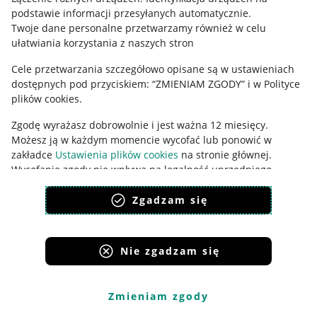
podstawie informacji przesyłanych automatycznie
.
Udostępnianie lokalizacji
Twoje dane personalne przetwarzamy również w celu
ułatwiania korzystania z naszych stron
Informacje dla Aktu o Usługach Cyfrowych
Cele przetwarzania szczegółowo opisane są w ustawieniach
Pobierz aplikację
dostępnych pod przyciskiem: “ZMIENIAM ZGODY” i w Polityce
plików cookies.
Zgodę wyrażasz dobrowolnie i jest ważna 12 miesięcy.
Możesz ją w każdym momencie wycofać lub ponowić w
zakładce
Ustawienia plików cookies
na stronie głównej.
Wycofanie zgody nie wpływa na legalność uprzedniego
przetwarzania.
Zgadzam się
polityka plików cookies
polityka ochrony prywatności
Nie zgadzam się
Korzystanie z serwisu oznacza akceptację
regulaminu
.
Zmieniam zgody