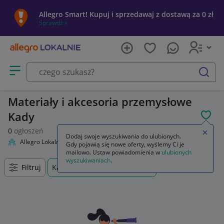
Allegro Smart! Kupuj i sprzedawaj z dostawą za 0 zł
Sprawdź »
Otwórz menu z kategoriami
szukaj
Materiały i akcesoria przemysłowe
Kady
POL
0
ogłoszeń
Zamkn
Dodaj swoje wyszukiwania do ulubionych.
Allegro Lokalnie
Firma i usługi
Przemysł
Materiały i akcesoria
Gdy pojawią się nowe oferty, wyślemy Ci je
mailowo. Ustaw powiadomienia w
ulubionych
wyszukiwaniach
.
Filtruj
Kady, Mazowieckie, +0 km