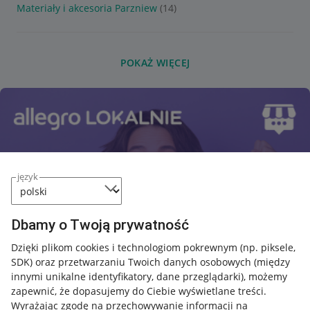
Materiały i akcesoria Parzniew
(14)
POKAŻ WIĘCEJ
język
Dbamy o Twoją prywatność
Dzięki plikom cookies i technologiom pokrewnym
(np. piksele,
SDK)
oraz przetwarzaniu Twoich danych osobowych
(między
innymi unikalne identyfikatory, dane przeglądarki)
, możemy
zapewnić, że dopasujemy do Ciebie wyświetlane treści.
Wyrażając zgodę na przechowywanie informacji na