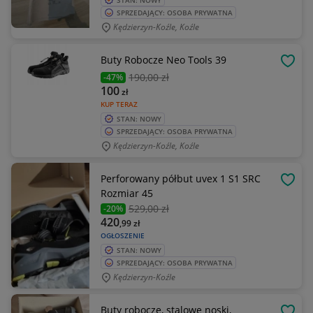
STAN: NOWY
SPRZEDAJĄCY: OSOBA PRYWATNA
Kędzierzyn-Koźle, Koźle
Buty Robocze Neo Tools 39
OBSE
190
,00 zł
-47%
100
zł
KUP TERAZ
STAN: NOWY
SPRZEDAJĄCY: OSOBA PRYWATNA
Kędzierzyn-Koźle, Koźle
Perforowany półbut uvex 1 S1 SRC
OBSE
Rozmiar 45
529
,00 zł
-20%
420
,99
zł
OGŁOSZENIE
STAN: NOWY
SPRZEDAJĄCY: OSOBA PRYWATNA
Kędzierzyn-Koźle
Buty robocze, stalowe noski,