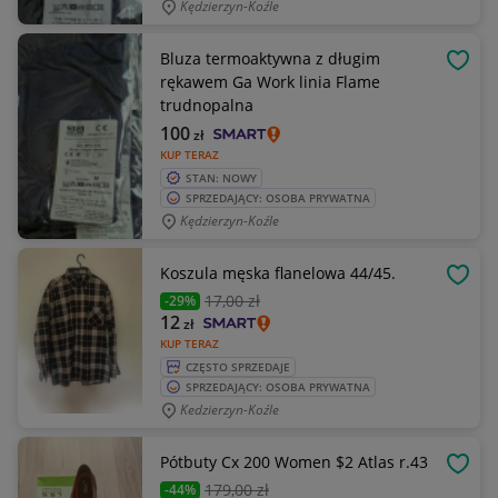
Kędzierzyn-Koźle
Bluza termoaktywna z długim
OBSE
rękawem Ga Work linia Flame
trudnopalna
100
zł
KUP TERAZ
STAN: NOWY
SPRZEDAJĄCY: OSOBA PRYWATNA
Kędzierzyn-Koźle
Koszula męska flanelowa 44/45.
OBSE
17
,00 zł
-29%
12
zł
KUP TERAZ
CZĘSTO SPRZEDAJE
SPRZEDAJĄCY: OSOBA PRYWATNA
Kedzierzyn-Koźle
Pótbuty Cx 200 Women $2 Atlas r.43
OBSE
179
,00 zł
-44%