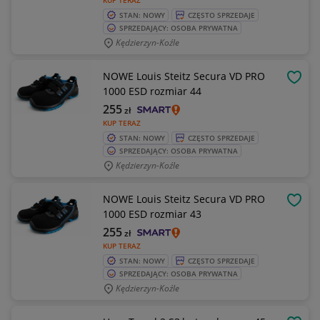
KUP TERAZ
STAN: NOWY
CZĘSTO SPRZEDAJE
SPRZEDAJĄCY: OSOBA PRYWATNA
Kędzierzyn-Koźle
NOWE Louis Steitz Secura VD PRO
OBSE
1000 ESD rozmiar 44
255
zł
KUP TERAZ
STAN: NOWY
CZĘSTO SPRZEDAJE
SPRZEDAJĄCY: OSOBA PRYWATNA
Kędzierzyn-Koźle
NOWE Louis Steitz Secura VD PRO
OBSE
1000 ESD rozmiar 43
255
zł
KUP TERAZ
STAN: NOWY
CZĘSTO SPRZEDAJE
SPRZEDAJĄCY: OSOBA PRYWATNA
Kędzierzyn-Koźle