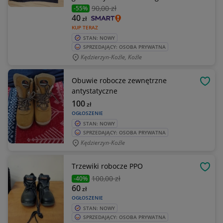
90
,00 zł
-55%
40
zł
KUP TERAZ
STAN: NOWY
SPRZEDAJĄCY: OSOBA PRYWATNA
Kędzierzyn-Koźle, Koźle
Obuwie robocze zewnętrzne
OBSE
antystatyczne
100
zł
OGŁOSZENIE
STAN: NOWY
SPRZEDAJĄCY: OSOBA PRYWATNA
Kędzierzyn-Koźle
Trzewiki robocze PPO
OBSE
100
,00 zł
-40%
60
zł
OGŁOSZENIE
STAN: NOWY
SPRZEDAJĄCY: OSOBA PRYWATNA