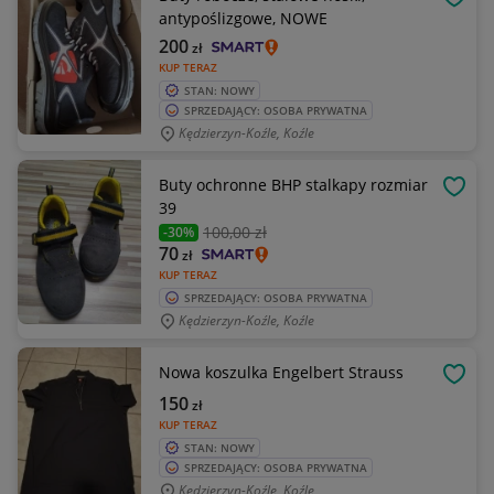
OBSE
antypoślizgowe, NOWE
200
zł
KUP TERAZ
STAN: NOWY
SPRZEDAJĄCY: OSOBA PRYWATNA
Kędzierzyn-Koźle, Koźle
Buty ochronne BHP stalkapy rozmiar
OBSE
39
100
,00 zł
-30%
70
zł
KUP TERAZ
SPRZEDAJĄCY: OSOBA PRYWATNA
Kędzierzyn-Koźle, Koźle
Nowa koszulka Engelbert Strauss
OBSE
150
zł
KUP TERAZ
STAN: NOWY
SPRZEDAJĄCY: OSOBA PRYWATNA
Kędzierzyn-Koźle, Koźle