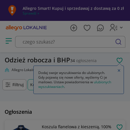
Allegro Smart! Kupuj i sprzedawaj z dostawą za 0 zł
Sprawdź »
Otwórz menu z kategoriami
szukaj
Odzież robocza i BHP
34
ogłoszenia
POL
Allegro Lokalnie
Firma i usługi
Przemysł
Odzież robocza i BHP
Zamkn
Dodaj swoje wyszukiwania do ulubionych.
Gdy pojawią się nowe oferty, wyślemy Ci je
mailowo. Ustaw powiadomienia w
ulubionych
Filtruj
Kędzierzyn-Koźle, Opolskie, +0 km
wyszukiwaniach
.
Ogłoszenia
Koszula flanelowa z kieszenią, 100%
OBSE