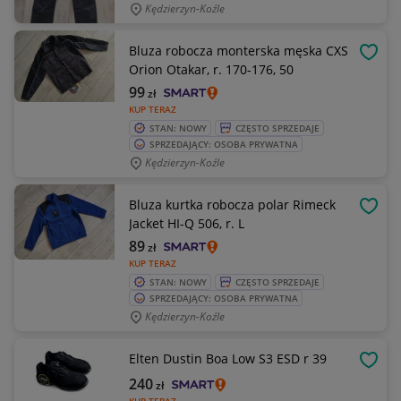
Kędzierzyn-Koźle
Bluza robocza monterska męska CXS
OBSE
Orion Otakar, r. 170-176, 50
99
zł
KUP TERAZ
STAN: NOWY
CZĘSTO SPRZEDAJE
SPRZEDAJĄCY: OSOBA PRYWATNA
Kędzierzyn-Koźle
Bluza kurtka robocza polar Rimeck
OBSE
Jacket HI-Q 506, r. L
89
zł
KUP TERAZ
STAN: NOWY
CZĘSTO SPRZEDAJE
SPRZEDAJĄCY: OSOBA PRYWATNA
Kędzierzyn-Koźle
Elten Dustin Boa Low S3 ESD r 39
OBSE
240
zł