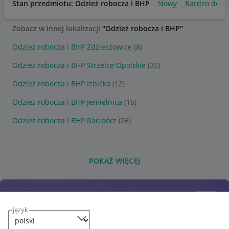
Stan przedmiotu: Odzież robocza i BHP
Nowy
Bardzo dobr
Zobacz w innej lokalizacji
"Odzież robocza i BHP"
Odzież robocza i BHP Zdzieszowice
(8)
Odzież robocza i BHP Strzelce Opolskie
(35)
Odzież robocza i BHP Izbicko
(12)
Odzież robocza i BHP Jemielnica
(16)
Odzież robocza i BHP Racibórz
(26)
POKAŻ WIĘCEJ
język