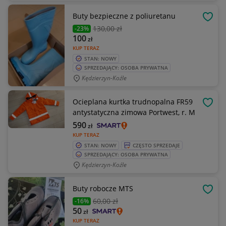
Buty bezpieczne z poliuretanu
OBSE
130
,00 zł
-23%
100
zł
KUP TERAZ
STAN: NOWY
SPRZEDAJĄCY: OSOBA PRYWATNA
Kędzierzyn-Koźle
Ocieplana kurtka trudnopalna FR59
OBSE
antystatyczna zimowa Portwest, r. M
590
zł
KUP TERAZ
STAN: NOWY
CZĘSTO SPRZEDAJE
SPRZEDAJĄCY: OSOBA PRYWATNA
Kędzierzyn-Koźle
Buty robocze MTS
OBSE
60
,00 zł
-16%
50
zł
KUP TERAZ