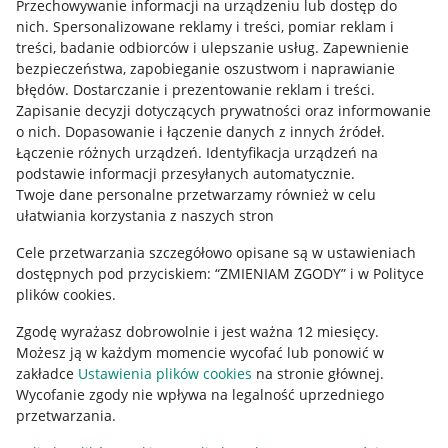
Przechowywanie informacji na urządzeniu lub dostęp do
Allegro Gadane dla kupujących
nich
.
Spersonalizowane reklamy i treści, pomiar reklam i
treści, badanie odbiorców i ulepszanie usług
.
Zapewnienie
Mapa miejscowości
bezpieczeństwa, zapobieganie oszustwom i naprawianie
błędów
.
Dostarczanie i prezentowanie reklam i treści
.
Informacje prawne
Zapisanie decyzji dotyczących prywatności oraz informowanie
o nich
.
Dopasowanie i łączenie danych z innych źródeł
.
Regulamin
Łączenie różnych urządzeń
.
Identyfikacja urządzeń na
podstawie informacji przesyłanych automatycznie
.
Polityka plików "cookies"
Twoje dane personalne przetwarzamy również w celu
ułatwiania korzystania z naszych stron
Ustawienia plików "cookies"
Cele przetwarzania szczegółowo opisane są w ustawieniach
Udostępnianie lokalizacji
dostępnych pod przyciskiem: “ZMIENIAM ZGODY” i w Polityce
Informacje dla Aktu o Usługach Cyfrowych
plików cookies.
Zgodę wyrażasz dobrowolnie i jest ważna 12 miesięcy.
Pobierz aplikację
Możesz ją w każdym momencie wycofać lub ponowić w
zakładce
Ustawienia plików cookies
na stronie głównej.
Wycofanie zgody nie wpływa na legalność uprzedniego
przetwarzania.