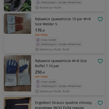
SPRZEDAJĄCY: OSOBA PRYWATNA
Kędzierzyn-Koźle
Rękawice spawalnicze 10 par W+R
OBSE
Size Welder 5
170
zł
KUP TERAZ
STAN: NOWY
SPRZEDAJĄCY: OSOBA PRYWATNA
Kędzierzyn-Koźle, Koźle
Rękawice spawalnicze W+R Size
OBSE
Buffel 7 10 par
250
zł
KUP TERAZ
STAN: NOWY
SPRZEDAJĄCY: OSOBA PRYWATNA
Kędzierzyn-Koźle, Koźle
Engelbert Strauss spodnie chinosy,
OBSE
granatowy 38/32 EU54 regular