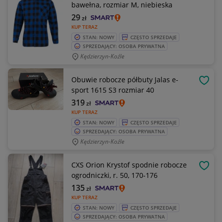
bawełna, rozmiar M, niebieska
29
zł
KUP TERAZ
STAN: NOWY
CZĘSTO SPRZEDAJE
SPRZEDAJĄCY: OSOBA PRYWATNA
Kędzierzyn-Koźle
Obuwie robocze półbuty Jalas e-
OBSE
sport 1615 S3 rozmiar 40
319
zł
KUP TERAZ
STAN: NOWY
CZĘSTO SPRZEDAJE
SPRZEDAJĄCY: OSOBA PRYWATNA
Kędzierzyn-Koźle
CXS Orion Krystof spodnie robocze
OBSE
ogrodniczki, r. 50, 170-176
135
zł
KUP TERAZ
STAN: NOWY
CZĘSTO SPRZEDAJE
SPRZEDAJĄCY: OSOBA PRYWATNA