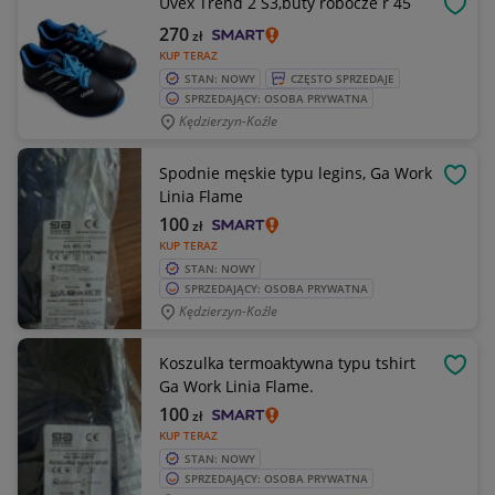
Uvex Trend 2 S3,buty robocze r 45
OBSE
270
zł
KUP TERAZ
STAN: NOWY
CZĘSTO SPRZEDAJE
SPRZEDAJĄCY: OSOBA PRYWATNA
Kędzierzyn-Koźle
Spodnie męskie typu legins, Ga Work
OBSE
Linia Flame
100
zł
KUP TERAZ
STAN: NOWY
SPRZEDAJĄCY: OSOBA PRYWATNA
Kędzierzyn-Koźle
Koszulka termoaktywna typu tshirt
OBSE
Ga Work Linia Flame.
100
zł
KUP TERAZ
STAN: NOWY
SPRZEDAJĄCY: OSOBA PRYWATNA