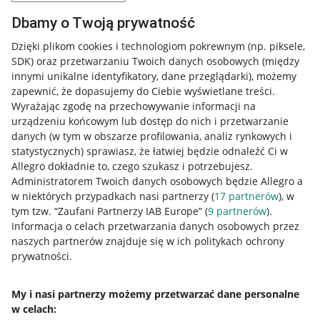
Dbamy o Twoją prywatność
Dzięki plikom cookies i technologiom pokrewnym
(np. piksele,
SDK)
oraz przetwarzaniu Twoich danych osobowych
(między
innymi unikalne identyfikatory, dane przeglądarki)
, możemy
zapewnić, że dopasujemy do Ciebie wyświetlane treści.
Wyrażając zgodę na przechowywanie informacji na
urządzeniu końcowym lub dostęp do nich i przetwarzanie
danych (w tym w obszarze profilowania, analiz rynkowych i
statystycznych) sprawiasz, że łatwiej będzie odnaleźć Ci w
Allegro dokładnie to, czego szukasz i potrzebujesz.
Administratorem Twoich danych osobowych będzie Allegro a
w niektórych przypadkach nasi partnerzy (
17
partnerów
), w
tym tzw. “Zaufani Partnerzy IAB Europe” (
9
partnerów
).
Przydatne informacje
Informacja o celach przetwarzania danych osobowych przez
naszych partnerów znajduje się w ich politykach ochrony
prywatności.
Jak to działa
Napisz do nas
My i nasi partnerzy możemy przetwarzać dane personalne
w celach:
Allegro Gadane dla sprzedających