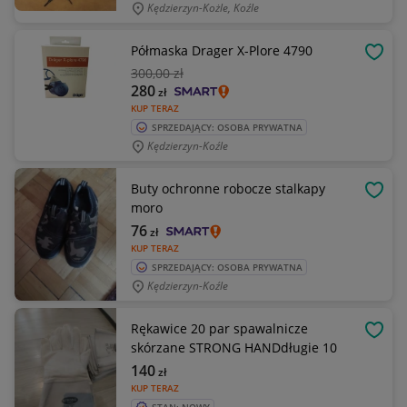
Kędzierzyn-Kożle, Koźle
Półmaska Drager X-Plore 4790
OBSE
300
,00 zł
280
zł
KUP TERAZ
SPRZEDAJĄCY: OSOBA PRYWATNA
Kędzierzyn-Koźle
Buty ochronne robocze stalkapy
OBSE
moro
76
zł
KUP TERAZ
SPRZEDAJĄCY: OSOBA PRYWATNA
Kędzierzyn-Koźle
Rękawice 20 par spawalnicze
OBSE
skórzane STRONG HANDdługie 10
140
zł
KUP TERAZ