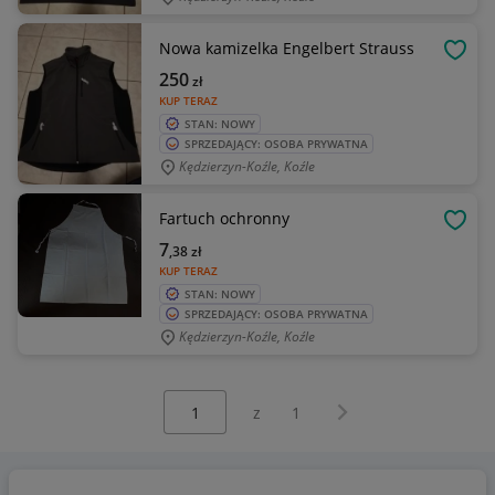
Nowa kamizelka Engelbert Strauss
OBSE
250
zł
KUP TERAZ
STAN: NOWY
SPRZEDAJĄCY: OSOBA PRYWATNA
Kędzierzyn-Koźle, Koźle
Fartuch ochronny
OBSE
7
,38
zł
KUP TERAZ
STAN: NOWY
SPRZEDAJĄCY: OSOBA PRYWATNA
Kędzierzyn-Koźle, Koźle
Wybierz stronę:
Następna strona
z
1