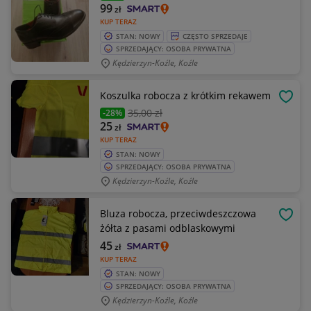
99
zł
KUP TERAZ
STAN: NOWY
CZĘSTO SPRZEDAJE
SPRZEDAJĄCY: OSOBA PRYWATNA
Kędzierzyn-Koźle, Koźle
Koszulka robocza z krótkim rekawem
OBSE
35
,00 zł
-28%
25
zł
KUP TERAZ
STAN: NOWY
SPRZEDAJĄCY: OSOBA PRYWATNA
Kędzierzyn-Koźle, Koźle
Bluza robocza, przeciwdeszczowa
OBSE
żółta z pasami odblaskowymi
45
zł
KUP TERAZ
STAN: NOWY
SPRZEDAJĄCY: OSOBA PRYWATNA
Kędzierzyn-Koźle, Koźle