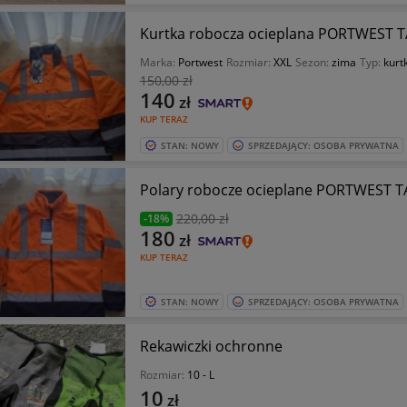
Kurtka robocza ocieplana PORTWEST TA
Marka:
Portwest
Rozmiar:
XXL
Sezon:
zima
Typ:
kurt
150
,00 zł
140
zł
KUP TERAZ
STAN: NOWY
SPRZEDAJĄCY: OSOBA PRYWATNA
Polary robocze ocieplane PORTWEST TA
220
,00 zł
-18%
180
zł
KUP TERAZ
STAN: NOWY
SPRZEDAJĄCY: OSOBA PRYWATNA
Rekawiczki ochronne
Rozmiar:
10 - L
10
zł