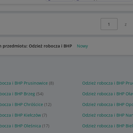
Wybierz stronę:
n przedmiotu: Odzież robocza i BHP
Nowy
bocza i BHP Prusinowice
(8)
Odzież robocza i BHP Pru
bocza i BHP Brzeg
(54)
Odzież robocza i BHP Oł
bocza i BHP Chróścice
(12)
Odzież robocza i BHP Op
bocza i BHP Kiełczów
(7)
Odzież robocza i BHP Na
bocza i BHP Oleśnica
(17)
Odzież robocza i BHP Bie