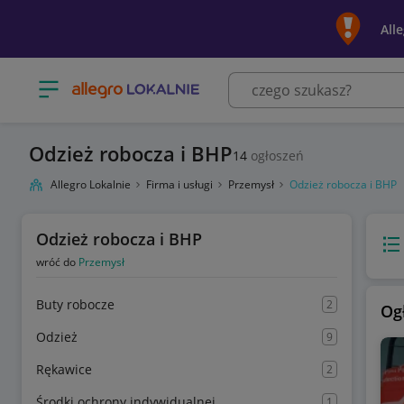
All
Otwórz menu z kategoriami
Odzież robocza i BHP
14
ogłoszeń
Allegro Lokalnie
Firma i usługi
Przemysł
Odzież robocza i BHP
Odzież robocza i BHP
Wido
wróć do
Przemysł
Buty robocze
2
Og
Odzież
9
Rękawice
2
Środki ochrony indywidualnej
1