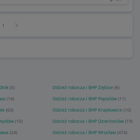
Następna strona
z
1
dnik
(5)
Odzież robocza i BHP Ziębice
(6)
awa
(14)
Odzież robocza i BHP Popielów
(11)
ole
(60)
Odzież robocza i BHP Krapkowice
(10)
mysłów
(10)
Odzież robocza i BHP Dzierżoniów
(19)
lawa
(24)
Odzież robocza i BHP Wrocław
(474)