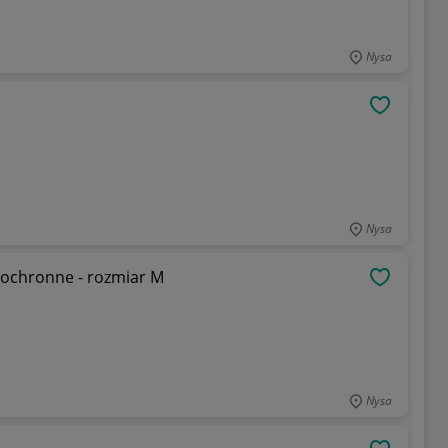
Nysa
OBSERWU
Nysa
ochronne - rozmiar M
OBSERWU
Nysa