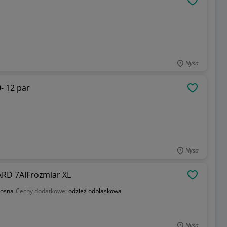
OBSERWU
Nysa
10- 12 par
OBSERWU
Nysa
RD 7AIFrozmiar XL
OBSERWU
iosna
Cechy dodatkowe:
odzież odblaskowa
Nysa