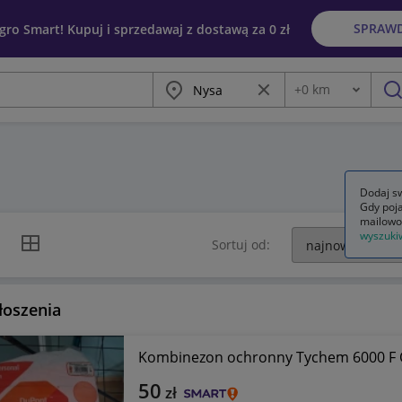
SPRAW
egro Smart! Kupuj i sprzedawaj z dostawą za 0 zł
Miasto
Wyczyść frazę
+
0
km
Odległość
szu
Dodaj sw
Gdy poja
mailowo
wyszuki
k listy
Widok siatki
Sortuj od:
łoszenia
Kombinezon ochronny Tychem 6000 F O
50
zł