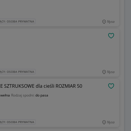
Nysa
ĄCY: OSOBA PRYWATNA
OBSERWU
Nysa
ĄCY: OSOBA PRYWATNA
E SZTRUKSOWE dla cieśli ROZMIAR 50
OBSERWU
awełna
Rodzaj spodni:
do pasa
Nysa
ĄCY: OSOBA PRYWATNA