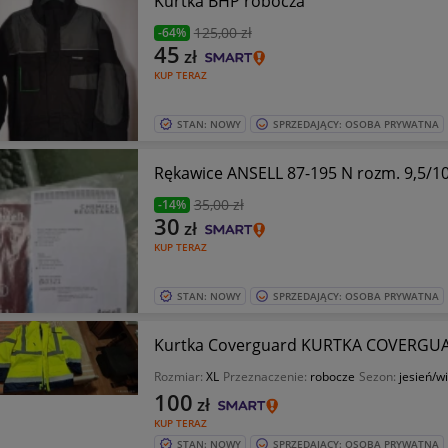
Kurtka BHP robocza
125
,00 zł
-64%
45
zł
KUP TERAZ
STAN: NOWY
SPRZEDAJĄCY: OSOBA PRYWATNA
Rękawice ANSELL 87-195 N rozm. 9,5/
35
,00 zł
-14%
30
zł
KUP TERAZ
STAN: NOWY
SPRZEDAJĄCY: OSOBA PRYWATNA
Kurtka Coverguard KURTKA COVERGUA
Rozmiar:
XL
Przeznaczenie:
robocze
Sezon:
jesień/w
100
zł
KUP TERAZ
STAN: NOWY
SPRZEDAJĄCY: OSOBA PRYWATNA