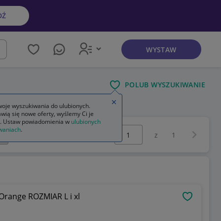
DŹ
WYSTAW
kaj
POLUB WYSZUKIWANIE
Zamknij wskazówkę
oje wyszukiwania do ulubionych.
wią się nowe oferty, wyślemy Ci je
. Ustaw powiadomienia w
ulubionych
Wybierz stronę:
waniach
.
Następna 
z
1
range ROZMIAR L i xl
OBSERWU