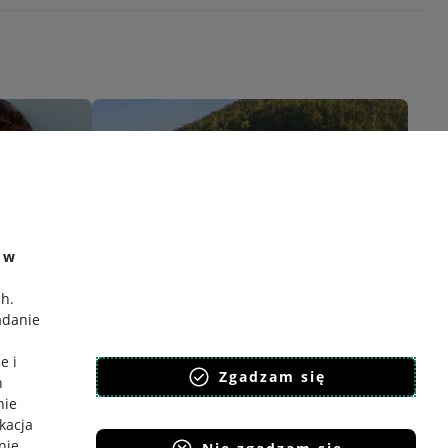
e w
ch
.
adanie
e i
Zgadzam się
h
nie
ikacja
nie
.