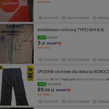
KUP TERAZ
STAN: NOWY
CZĘSTO SPRZEDAJE
SPRZEDAJ
kombinezon ochrony TYPE3-B/4-B XL
6
,00 zł
-50%
3
zł
KUP TERAZ
STAN: NOWY
CZĘSTO SPRZEDAJE
SPRZEDAJ
SPODNIE cechowe dla dekarza ROBOCZ
Rozmiar:
50
Płeć:
mężczyźni
Materiał dominujący:
b
199
,00 zł
-54%
89
,99
zł
KUP TERAZ
STAN: NOWY
CZĘSTO SPRZEDAJE
SPRZEDAJ