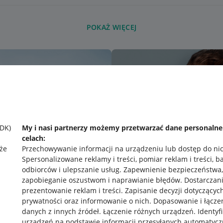
POKAŻ WIĘCEJ
SDK)
My i nasi partnerzy możemy przetwarzać dane personaln
celach:
że
Przechowywanie informacji na urządzeniu lub dostęp do ni
Spersonalizowane reklamy i treści, pomiar reklam i treści, b
odbiorców i ulepszanie usług
.
Zapewnienie bezpieczeństwa,
zapobieganie oszustwom i naprawianie błędów
.
Dostarczani
prezentowanie reklam i treści
.
Zapisanie decyzji dotyczącyc
prywatności oraz informowanie o nich
.
Dopasowanie i łącze
danych z innych źródeł
.
Łączenie różnych urządzeń
.
Identyf
urządzeń na podstawie informacji przesyłanych automatycz