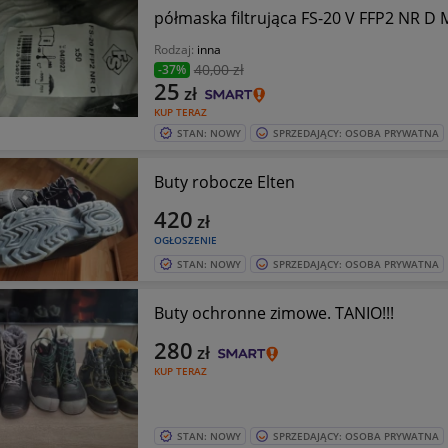
półmaska filtrująca FS-20 V FFP2 NR D
Rodzaj:
inna
40
,00 zł
-37%
25
zł
KUP TERAZ
STAN: NOWY
SPRZEDAJĄCY: OSOBA PRYWATNA
Buty robocze Elten
420
zł
OGŁOSZENIE
STAN: NOWY
SPRZEDAJĄCY: OSOBA PRYWATNA
Buty ochronne zimowe. TANIO!!!
280
zł
KUP TERAZ
STAN: NOWY
SPRZEDAJĄCY: OSOBA PRYWATNA