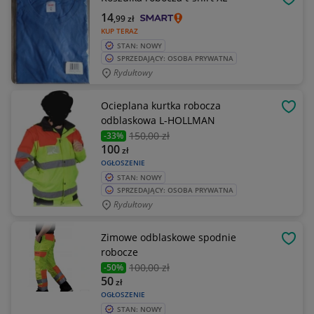
OBSE
14
,99
zł
KUP TERAZ
STAN: NOWY
SPRZEDAJĄCY: OSOBA PRYWATNA
Rydułtowy
Ocieplana kurtka robocza
OBSE
odblaskowa L-HOLLMAN
150
,00 zł
-33%
100
zł
OGŁOSZENIE
STAN: NOWY
SPRZEDAJĄCY: OSOBA PRYWATNA
Rydułtowy
Zimowe odblaskowe spodnie
OBSE
robocze
100
,00 zł
-50%
50
zł
OGŁOSZENIE
STAN: NOWY