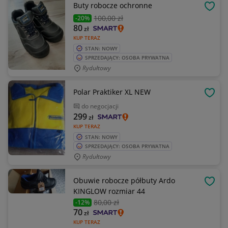
Buty robocze ochronne
OBSE
100
,00 zł
-20%
80
zł
KUP TERAZ
STAN: NOWY
SPRZEDAJĄCY: OSOBA PRYWATNA
Rydułtowy
Polar Praktiker XL NEW
OBSE
do negocjacji
299
zł
KUP TERAZ
STAN: NOWY
SPRZEDAJĄCY: OSOBA PRYWATNA
Rydułtowy
Obuwie robocze półbuty Ardo
OBSE
KINGLOW rozmiar 44
80
,00 zł
-12%
70
zł
KUP TERAZ