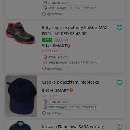
STAN: NOWY
SPRZEDAJĄCY: OSOBA PRYWATNA
Rydułtowy
Buty robocze półbuty Polstar MAX-
OBSE
POPULAR RED S3 42 RP
80
,00 zł
-37%
50
zł
KUP TERAZ
STAN: NOWY
SPRZEDAJĄCY: OSOBA PRYWATNA
Rydułtowy
Czapka z daszkiem, niebieska
OBSE
9
,99
zł
KUP TERAZ
STAN: NOWY
SPRZEDAJĄCY: OSOBA PRYWATNA
Rydułtowy
Koszula Flanelowa SARA w kratę
OBSE