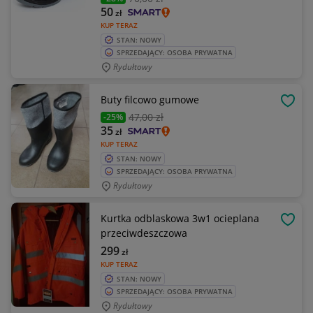
50
zł
KUP TERAZ
STAN: NOWY
SPRZEDAJĄCY: OSOBA PRYWATNA
Rydułtowy
Buty filcowo gumowe
OBSE
47
,00 zł
-25%
35
zł
KUP TERAZ
STAN: NOWY
SPRZEDAJĄCY: OSOBA PRYWATNA
Rydułtowy
Kurtka odblaskowa 3w1 ocieplana
OBSE
przeciwdeszczowa
299
zł
KUP TERAZ
STAN: NOWY
SPRZEDAJĄCY: OSOBA PRYWATNA
Rydułtowy