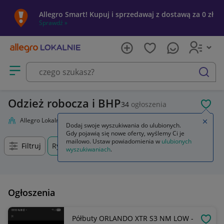
Allegro Smart! Kupuj i sprzedawaj z dostawą za 0 zł
Sprawdź »
Otwórz menu z kategoriami
szukaj
Odzież robocza i BHP
34
ogłoszenia
POL
Allegro Lokalnie
Firma i usługi
Przemysł
Odzież robocza i BHP
Zamkn
Dodaj swoje wyszukiwania do ulubionych.
Gdy pojawią się nowe oferty, wyślemy Ci je
mailowo. Ustaw powiadomienia w
ulubionych
Filtruj
Rydułtowy, Śląskie, +0 km
wyszukiwaniach
.
Ogłoszenia
Półbuty ORLANDO XTR S3 NM LOW -
OBSE