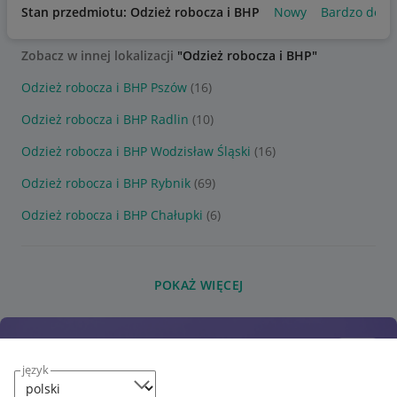
Stan przedmiotu: Odzież robocza i BHP
Nowy
Bardzo dobr
Zobacz w innej lokalizacji
"Odzież robocza i BHP"
Odzież robocza i BHP Pszów
(16)
Odzież robocza i BHP Radlin
(10)
Odzież robocza i BHP Wodzisław Śląski
(16)
Odzież robocza i BHP Rybnik
(69)
Odzież robocza i BHP Chałupki
(6)
POKAŻ WIĘCEJ
język