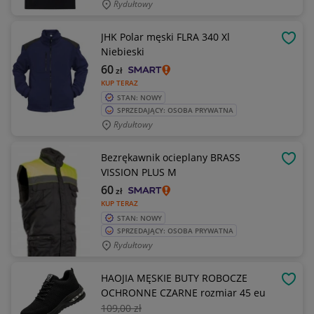
Rydułtowy
JHK Polar męski FLRA 340 Xl
OBSE
Niebieski
60
zł
KUP TERAZ
STAN: NOWY
SPRZEDAJĄCY: OSOBA PRYWATNA
Rydułtowy
Bezrękawnik ocieplany BRASS
OBSE
VISSION PLUS M
60
zł
KUP TERAZ
STAN: NOWY
SPRZEDAJĄCY: OSOBA PRYWATNA
Rydułtowy
HAOJIA MĘSKIE BUTY ROBOCZE
OBSE
OCHRONNE CZARNE rozmiar 45 eu
109
,00 zł