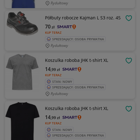
Rydułtowy
Półbuty robocze Kajman L S3 roz. 45
OBSE
70
zł
KUP TERAZ
SPRZEDAJĄCY: OSOBA PRYWATNA
Rydułtowy
Koszulka roboba JHK t-shirt XL
OBSE
14
,99
zł
KUP TERAZ
STAN: NOWY
SPRZEDAJĄCY: OSOBA PRYWATNA
Rydułtowy
Koszulka roboba JHK t-shirt XL
OBSE
14
,99
zł
KUP TERAZ
STAN: NOWY
SPRZEDAJĄCY: OSOBA PRYWATNA