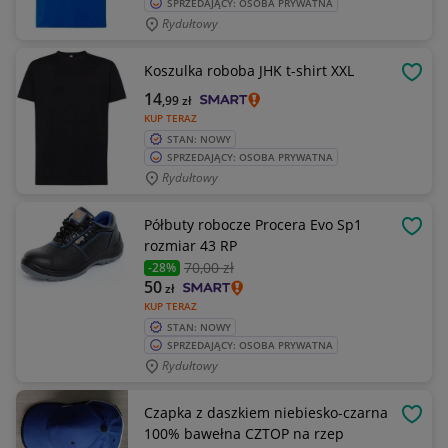
SPRZEDAJĄCY: OSOBA PRYWATNA
Rydułtowy
Koszulka roboba JHK t-shirt XXL
OBSE
14
,99
zł
KUP TERAZ
STAN: NOWY
SPRZEDAJĄCY: OSOBA PRYWATNA
Rydułtowy
Półbuty robocze Procera Evo Sp1
OBSE
rozmiar 43 RP
70
,00 zł
-28%
50
zł
KUP TERAZ
STAN: NOWY
SPRZEDAJĄCY: OSOBA PRYWATNA
Rydułtowy
Czapka z daszkiem niebiesko-czarna
OBSE
100% bawełna CZTOP na rzep