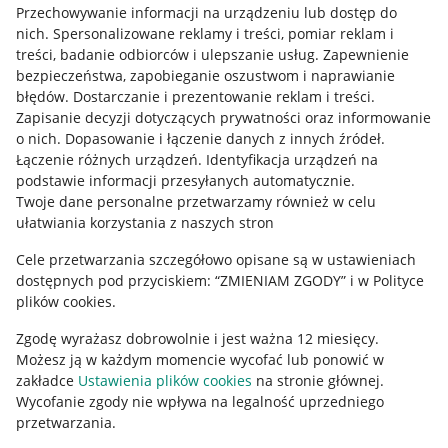
Przechowywanie informacji na urządzeniu lub dostęp do
Allegro Gadane dla kupujących
nich
.
Spersonalizowane reklamy i treści, pomiar reklam i
treści, badanie odbiorców i ulepszanie usług
.
Zapewnienie
Mapa miejscowości
bezpieczeństwa, zapobieganie oszustwom i naprawianie
błędów
.
Dostarczanie i prezentowanie reklam i treści
.
Informacje prawne
Zapisanie decyzji dotyczących prywatności oraz informowanie
o nich
.
Dopasowanie i łączenie danych z innych źródeł
.
Regulamin
Łączenie różnych urządzeń
.
Identyfikacja urządzeń na
podstawie informacji przesyłanych automatycznie
.
Polityka plików "cookies"
Twoje dane personalne przetwarzamy również w celu
ułatwiania korzystania z naszych stron
Ustawienia plików "cookies"
Cele przetwarzania szczegółowo opisane są w ustawieniach
Udostępnianie lokalizacji
dostępnych pod przyciskiem: “ZMIENIAM ZGODY” i w Polityce
Informacje dla Aktu o Usługach Cyfrowych
plików cookies.
Zgodę wyrażasz dobrowolnie i jest ważna 12 miesięcy.
Pobierz aplikację
Możesz ją w każdym momencie wycofać lub ponowić w
zakładce
Ustawienia plików cookies
na stronie głównej.
Wycofanie zgody nie wpływa na legalność uprzedniego
przetwarzania.