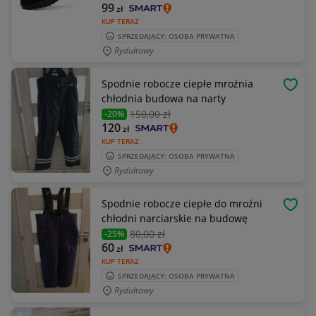
99
zł
KUP TERAZ
SPRZEDAJĄCY: OSOBA PRYWATNA
Rydułtowy
Spodnie robocze ciepłe mroźnia
OBSE
chłodnia budowa na narty
150
,00 zł
-20%
120
zł
KUP TERAZ
SPRZEDAJĄCY: OSOBA PRYWATNA
Rydułtowy
Spodnie robocze ciepłe do mroźni
OBSE
chłodni narciarskie na budowę
80
,00 zł
-25%
60
zł
KUP TERAZ
SPRZEDAJĄCY: OSOBA PRYWATNA
Rydułtowy