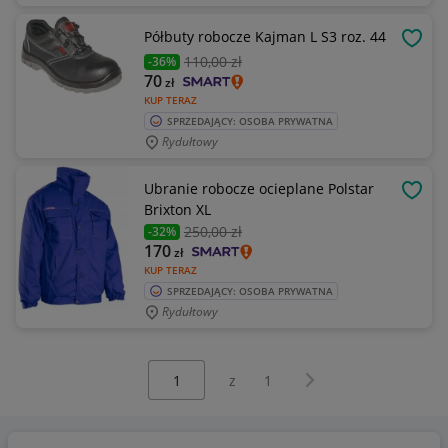
Półbuty robocze Kajman L S3 roz. 44
OBSE
110
,00 zł
-36%
70
zł
KUP TERAZ
SPRZEDAJĄCY: OSOBA PRYWATNA
Rydułtowy
Ubranie robocze ocieplane Polstar
OBSE
Brixton XL
250
,00 zł
-32%
170
zł
KUP TERAZ
SPRZEDAJĄCY: OSOBA PRYWATNA
Rydułtowy
Wybierz stronę:
Następna strona
z
1