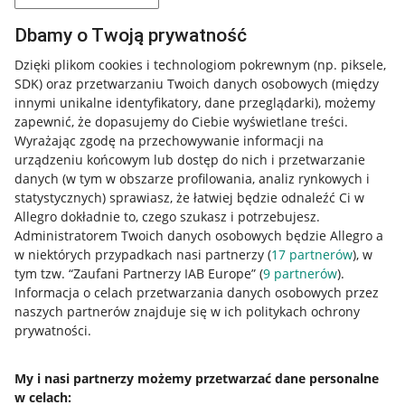
Dbamy o Twoją prywatność
Dzięki plikom cookies i technologiom pokrewnym
(np. piksele,
SDK)
oraz przetwarzaniu Twoich danych osobowych
(między
innymi unikalne identyfikatory, dane przeglądarki)
, możemy
zapewnić, że dopasujemy do Ciebie wyświetlane treści.
Wyrażając zgodę na przechowywanie informacji na
urządzeniu końcowym lub dostęp do nich i przetwarzanie
danych (w tym w obszarze profilowania, analiz rynkowych i
statystycznych) sprawiasz, że łatwiej będzie odnaleźć Ci w
Allegro dokładnie to, czego szukasz i potrzebujesz.
Administratorem Twoich danych osobowych będzie Allegro a
w niektórych przypadkach nasi partnerzy (
17
partnerów
), w
tym tzw. “Zaufani Partnerzy IAB Europe” (
9
partnerów
).
Przydatne informacje
Informacja o celach przetwarzania danych osobowych przez
naszych partnerów znajduje się w ich politykach ochrony
prywatności.
Jak to działa
Napisz do nas
My i nasi partnerzy możemy przetwarzać dane personalne
w celach:
Allegro Gadane dla sprzedających