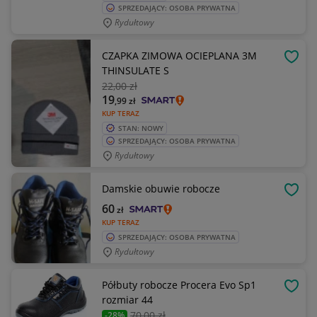
SPRZEDAJĄCY: OSOBA PRYWATNA
Rydułtowy
CZAPKA ZIMOWA OCIEPLANA 3M
OBSE
THINSULATE S
22
,00 zł
19
,99
zł
KUP TERAZ
STAN: NOWY
SPRZEDAJĄCY: OSOBA PRYWATNA
Rydułtowy
Damskie obuwie robocze
OBSE
60
zł
KUP TERAZ
SPRZEDAJĄCY: OSOBA PRYWATNA
Rydułtowy
Półbuty robocze Procera Evo Sp1
OBSE
rozmiar 44
70
,00 zł
-28%