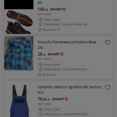
43
160
zł
KUP TERAZ
STAN: NOWY
SPRZEDAJĄCY: OSOBA PRYWATNA
Wodzisław Śl.
Koszula Flanelowa ochronna Bear
OBSE
2XL
28
zł
KUP TERAZ
STAN: NOWY
SPRZEDAJĄCY: OSOBA PRYWATNA
Rydułtowy
Spodnie robocze ogrodniczki Seriusz
OBSE
XL2
79
,99
zł
KUP TERAZ
STAN: NOWY
SPRZEDAJĄCY: OSOBA PRYWATNA