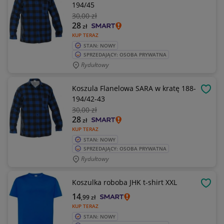
194/45
30
,00 zł
28
zł
KUP TERAZ
STAN: NOWY
SPRZEDAJĄCY: OSOBA PRYWATNA
Rydułtowy
Koszula Flanelowa SARA w kratę 188-
OBSE
194/42-43
30
,00 zł
28
zł
KUP TERAZ
STAN: NOWY
SPRZEDAJĄCY: OSOBA PRYWATNA
Rydułtowy
Koszulka roboba JHK t-shirt XXL
OBSE
14
,99
zł
KUP TERAZ
STAN: NOWY