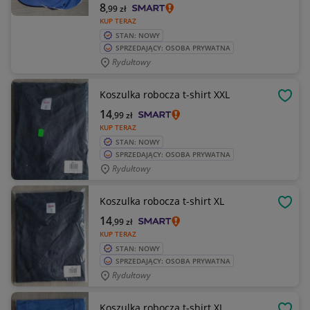
8
,99
zł
KUP TERAZ
STAN: NOWY
SPRZEDAJĄCY: OSOBA PRYWATNA
Rydułtowy
Koszulka robocza t-shirt XXL
OBSE
14
,99
zł
KUP TERAZ
STAN: NOWY
SPRZEDAJĄCY: OSOBA PRYWATNA
Rydułtowy
Koszulka robocza t-shirt XL
OBSE
14
,99
zł
KUP TERAZ
STAN: NOWY
SPRZEDAJĄCY: OSOBA PRYWATNA
Rydułtowy
Koszulka robocza t-shirt XL