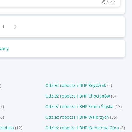
Lubin
Następna strona
z
1
wany
)
Odzież robocza i BHP Rogoźnik
(8)
Odzież robocza i BHP Chocianów
(6)
(7)
Odzież robocza i BHP Środa Śląska
(13)
20)
Odzież robocza i BHP Wałbrzych
(35)
Średzka
(12)
Odzież robocza i BHP Kamienna Góra
(8)