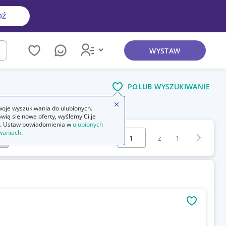
DŹ
WYSTAW
kaj
POLUB WYSZUKIWANIE
Zamknij wskazówkę
oje wyszukiwania do ulubionych.
wią się nowe oferty, wyślemy Ci je
. Ustaw powiadomienia w
ulubionych
Wybierz stronę:
waniach
.
Następna 
z
1
OBSERWU