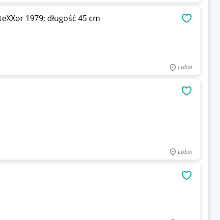
10 szt. Zarękawek przeciwprzecięciowy teXXor 1979; długość 45 cm
OBSERWU
Lubin
OBSERWU
Lubin
OBSERWU