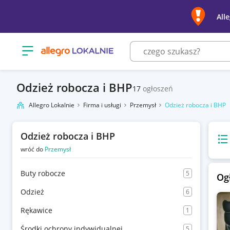
All
Otwórz menu z kategoriami
Odzież robocza i BHP
17
ogłoszeń
Allegro Lokalnie
Firma i usługi
Przemysł
Odzież robocza i BHP
Odzież robocza i BHP
Wido
wróć do
Przemysł
Buty robocze
5
Og
Odzież
6
Rękawice
1
Środki ochrony indywidualnej
5