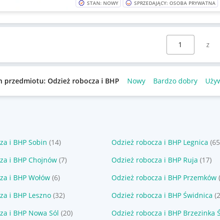
STAN: NOWY
SPRZEDAJĄCY: OSOBA PRYWATNA
Wybierz stronę:
n przedmiotu: Odzież robocza i BHP
Nowy
Bardzo dobry
Uży
za i BHP Sobin
(14)
Odzież robocza i BHP Legnica
(65
za i BHP Chojnów
(7)
Odzież robocza i BHP Ruja
(17)
za i BHP Wołów
(6)
Odzież robocza i BHP Przemków
za i BHP Leszno
(32)
Odzież robocza i BHP Świdnica
(
za i BHP Nowa Sól
(20)
Odzież robocza i BHP Brzezinka 