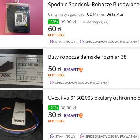
Spodnie Spodenki Robocze Budowlane K
Certyfikaty zgodności:
CE
Marka:
Delta Plus
99
,00 zł
do negocjacji
-39%
60
zł
KUP TERAZ
STAN: NOWY
SPRZEDAJĄCY: OSOBA PRYWATNA
Buty robocze damskie rozmiar 38
50
zł
KUP TERAZ
SPRZEDAJĄCY: OSOBA PRYWATNA
Uvex i-vo 91602605 okulary ochronne o
38
,00 zł
-21%
30
zł
KUP TERAZ
STAN: NOWY
SPRZEDAJĄCY: OSOBA PRYWATNA