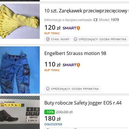
Informacje o bezpieczeństwie:
CE
Model:
1979
120
zł
KUP TERAZ
STAN: NOWY
SPRZEDAJĄCY: OSOBA PRYWATNA
Engelbert Strauss motion 98
110
zł
KUP TERAZ
SPRZEDAJĄCY: OSOBA PRYWATNA
Buty robocze Safety Jogger EOS r.44
200
,00 zł
-10%
180
zł
OGŁOSZENIE