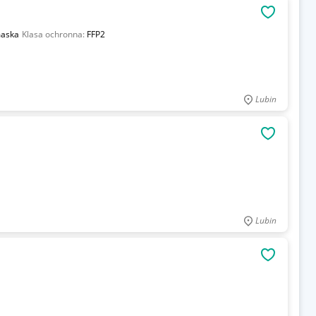
OBSERWU
aska
Klasa ochronna:
FFP2
Lubin
OBSERWU
Lubin
OBSERWU