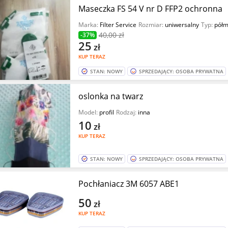
Maseczka FS 54 V nr D FFP2 ochronna
Marka:
Filter Service
Rozmiar:
uniwersalny
Typ:
półm
40
,00 zł
-37%
25
zł
KUP TERAZ
STAN: NOWY
SPRZEDAJĄCY: OSOBA PRYWATNA
oslonka na twarz
Model:
profil
Rodzaj:
inna
10
zł
KUP TERAZ
STAN: NOWY
SPRZEDAJĄCY: OSOBA PRYWATNA
Pochłaniacz 3M 6057 ABE1
50
zł
KUP TERAZ