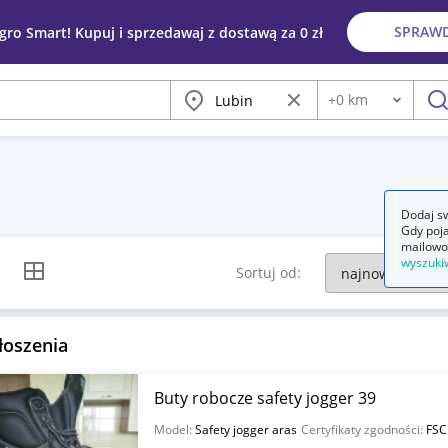
SPRAW
egro Smart! Kupuj i sprzedawaj z dostawą za 0 zł
Miasto
Wyczyść frazę
+
0
km
Odległość
szu
Dodaj sw
Gdy poja
mailowo
wyszuki
k listy
Widok siatki
Sortuj od:
łoszenia
Buty robocze safety jogger 39
Model:
Safety jogger aras
Certyfikaty zgodności:
FSC