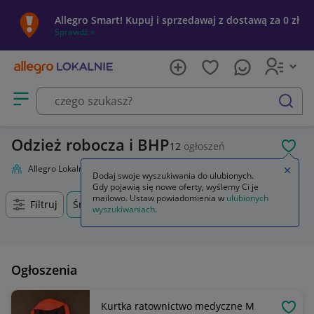
Allegro Smart! Kupuj i sprzedawaj z dostawą za 0 zł
Sprawdź »
Otwórz menu z kategoriami
szukaj
Odzież robocza i BHP
12
ogłoszeń
POL
Allegro Lokalnie
Firma i usługi
Przemysł
Odzież robocza i BHP
Zamkn
Dodaj swoje wyszukiwania do ulubionych.
Gdy pojawią się nowe oferty, wyślemy Ci je
mailowo. Ustaw powiadomienia w
ulubionych
Filtruj
Środa Śląska, Dolnośląskie, +0 km
wyszukiwaniach
.
Ogłoszenia
Kurtka ratownictwo medyczne M
OBSE