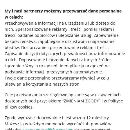
Napisz do nas
My i nasi partnerzy możemy przetwarzać dane personalne
w celach:
Allegro Gadane dla sprzedających
Przechowywanie informacji na urządzeniu lub dostęp do
Allegro Gadane dla kupujących
nich
.
Spersonalizowane reklamy i treści, pomiar reklam i
treści, badanie odbiorców i ulepszanie usług
.
Zapewnienie
Mapa miejscowości
bezpieczeństwa, zapobieganie oszustwom i naprawianie
błędów
.
Dostarczanie i prezentowanie reklam i treści
.
Informacje prawne
Zapisanie decyzji dotyczących prywatności oraz informowanie
o nich
.
Dopasowanie i łączenie danych z innych źródeł
.
Regulamin
Łączenie różnych urządzeń
.
Identyfikacja urządzeń na
podstawie informacji przesyłanych automatycznie
.
Polityka plików "cookies"
Twoje dane personalne przetwarzamy również w celu
ułatwiania korzystania z naszych stron
Ustawienia plików "cookies"
Cele przetwarzania szczegółowo opisane są w ustawieniach
Udostępnianie lokalizacji
dostępnych pod przyciskiem: “ZMIENIAM ZGODY” i w Polityce
Informacje dla Aktu o Usługach Cyfrowych
plików cookies.
Zgodę wyrażasz dobrowolnie i jest ważna 12 miesięcy.
Pobierz aplikację
Możesz ją w każdym momencie wycofać lub ponowić w
zakładce
Ustawienia plików cookies
na stronie głównej.