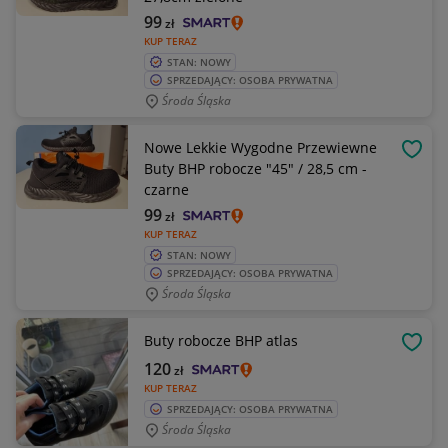
99
zł
KUP TERAZ
STAN: NOWY
SPRZEDAJĄCY: OSOBA PRYWATNA
Środa Śląska
Nowe Lekkie Wygodne Przewiewne
OBSE
Buty BHP robocze "45" / 28,5 cm -
czarne
99
zł
KUP TERAZ
STAN: NOWY
SPRZEDAJĄCY: OSOBA PRYWATNA
Środa Śląska
Buty robocze BHP atlas
OBSE
120
zł
KUP TERAZ
SPRZEDAJĄCY: OSOBA PRYWATNA
Środa Śląska