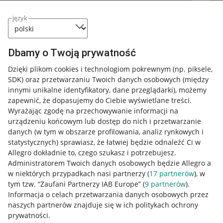
język
Dbamy o Twoją prywatność
Dzięki plikom cookies i technologiom pokrewnym
(np. piksele,
SDK)
oraz przetwarzaniu Twoich danych osobowych
(między
innymi unikalne identyfikatory, dane przeglądarki)
, możemy
zapewnić, że dopasujemy do Ciebie wyświetlane treści.
Wyrażając zgodę na przechowywanie informacji na
urządzeniu końcowym lub dostęp do nich i przetwarzanie
danych (w tym w obszarze profilowania, analiz rynkowych i
statystycznych) sprawiasz, że łatwiej będzie odnaleźć Ci w
Allegro dokładnie to, czego szukasz i potrzebujesz.
Administratorem Twoich danych osobowych będzie Allegro a
w niektórych przypadkach nasi partnerzy (
17
partnerów
), w
tym tzw. “Zaufani Partnerzy IAB Europe” (
9
partnerów
).
Przydatne informacje
Informacja o celach przetwarzania danych osobowych przez
naszych partnerów znajduje się w ich politykach ochrony
prywatności.
Jak to działa