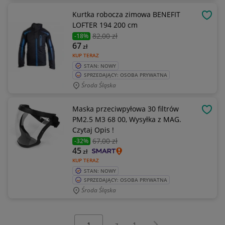
Kurtka robocza zimowa BENEFIT
OBSE
LOFTER 194 200 cm
82
,00 zł
-18%
67
zł
KUP TERAZ
STAN: NOWY
SPRZEDAJĄCY: OSOBA PRYWATNA
Środa Śląska
Maska przeciwpyłowa 30 filtrów
OBSE
PM2.5 M3 68 00, Wysyłka z MAG.
Czytaj Opis !
67
,00 zł
-32%
45
zł
KUP TERAZ
STAN: NOWY
SPRZEDAJĄCY: OSOBA PRYWATNA
Środa Śląska
Wybierz stronę:
Następna strona
z
1