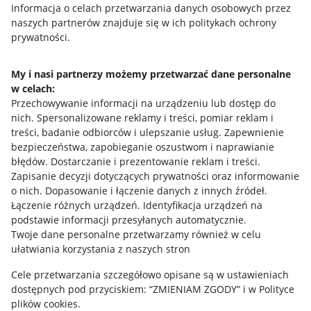
Przydatne informacje
Informacja o celach przetwarzania danych osobowych przez
naszych partnerów znajduje się w ich politykach ochrony
prywatności.
Jak to działa
Napisz do nas
My i nasi partnerzy możemy przetwarzać dane personalne
w celach:
Allegro Gadane dla sprzedających
Przechowywanie informacji na urządzeniu lub dostęp do
Allegro Gadane dla kupujących
nich
.
Spersonalizowane reklamy i treści, pomiar reklam i
treści, badanie odbiorców i ulepszanie usług
.
Zapewnienie
Mapa miejscowości
bezpieczeństwa, zapobieganie oszustwom i naprawianie
błędów
.
Dostarczanie i prezentowanie reklam i treści
.
Informacje prawne
Zapisanie decyzji dotyczących prywatności oraz informowanie
o nich
.
Dopasowanie i łączenie danych z innych źródeł
.
Regulamin
Łączenie różnych urządzeń
.
Identyfikacja urządzeń na
podstawie informacji przesyłanych automatycznie
.
Polityka plików "cookies"
Twoje dane personalne przetwarzamy również w celu
ułatwiania korzystania z naszych stron
Ustawienia plików "cookies"
Cele przetwarzania szczegółowo opisane są w ustawieniach
Udostępnianie lokalizacji
dostępnych pod przyciskiem: “ZMIENIAM ZGODY” i w Polityce
Informacje dla Aktu o Usługach Cyfrowych
plików cookies.