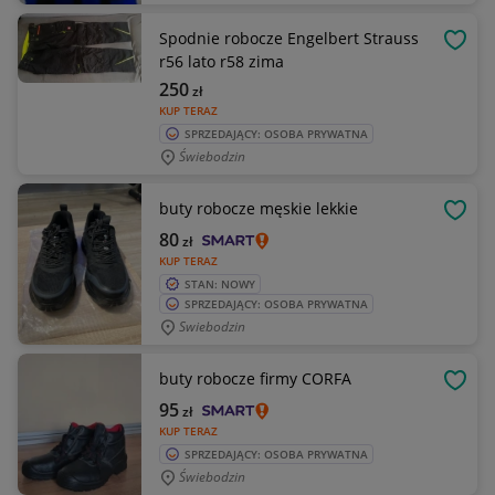
Spodnie robocze Engelbert Strauss
OBSE
r56 lato r58 zima
250
zł
KUP TERAZ
SPRZEDAJĄCY: OSOBA PRYWATNA
Świebodzin
buty robocze męskie lekkie
OBSE
80
zł
KUP TERAZ
STAN: NOWY
SPRZEDAJĄCY: OSOBA PRYWATNA
Swiebodzin
buty robocze firmy CORFA
OBSE
95
zł
KUP TERAZ
SPRZEDAJĄCY: OSOBA PRYWATNA
Świebodzin