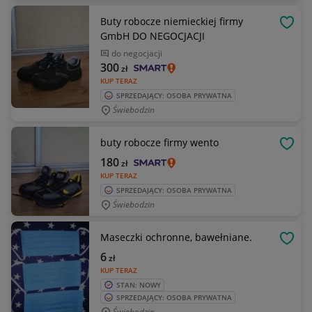
Buty robocze niemieckiej firmy
OBSE
GmbH DO NEGOCJACJI
do negocjacji
300
zł
KUP TERAZ
SPRZEDAJĄCY: OSOBA PRYWATNA
Świebodzin
buty robocze firmy wento
OBSE
180
zł
KUP TERAZ
SPRZEDAJĄCY: OSOBA PRYWATNA
Świebodzin
Maseczki ochronne, bawełniane.
OBSE
6
zł
KUP TERAZ
STAN: NOWY
SPRZEDAJĄCY: OSOBA PRYWATNA
Świebodzin