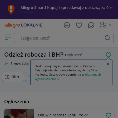
Allegro Smart! Kupuj i sprzedawaj z dostawą za 0 zł
Sprawdź »
Otwórz menu z kategoriami
szukaj
Odzież robocza i BHP
9
ogłoszeń
POL
Allegro Lokalnie
Firma i usługi
Przemysł
Odzież robocza i BHP
Zamkn
Dodaj swoje wyszukiwania do ulubionych.
Gdy pojawią się nowe oferty, wyślemy Ci je
mailowo. Ustaw powiadomienia w
ulubionych
Filtruj
Świebodzin, Lubuskie, +0 km
wyszukiwaniach
.
Ogłoszenia
Obuwie robocze Lahti Pro 44
OBSE