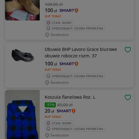
108
,00 zł
100
zł
KUP TERAZ
STAN: NOWY
SPRZEDAJĄCY: OSOBA PRYWATNA
Świebodzin
Obuwie BHP Lavoro Grace biurowe
OBSE
obuwie robocze rozm. 37
100
zł
KUP TERAZ
SPRZEDAJĄCY: OSOBA PRYWATNA
Świebodzin
Koszula flanelowa Roz. L
OBSE
45
,00 zł
-55%
20
zł
KUP TERAZ
STAN: NOWY
SPRZEDAJĄCY: OSOBA PRYWATNA
Świebodzin