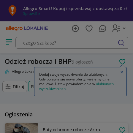
Allegro Smart! Kupuj i sprzedawaj z dostawą za 0 zł
Sprawdź »
Otwórz menu z kategoriami
szukaj
Odzież robocza i BHP
9
ogłoszeń
POL
Allegro Lokalnie
Firma i usługi
Przemysł
Odzież robocza i BHP
Zamkn
Dodaj swoje wyszukiwania do ulubionych.
Gdy pojawią się nowe oferty, wyślemy Ci je
mailowo. Ustaw powiadomienia w
ulubionych
Filtruj
Pleszew, Wielkopolskie, +0 km
wyszukiwaniach
.
Ogłoszenia
Buty ochronne robocze Artra
OBSE