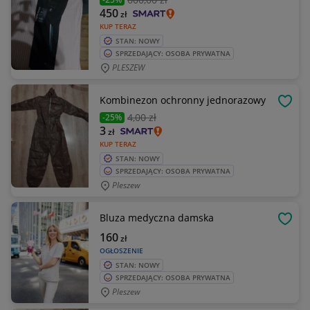
450
zł
KUP TERAZ
STAN: NOWY
SPRZEDAJĄCY: OSOBA PRYWATNA
PLESZEW
Kombinezon ochronny jednorazowy
OBSE
4
,00 zł
-25%
3
zł
KUP TERAZ
STAN: NOWY
SPRZEDAJĄCY: OSOBA PRYWATNA
Pleszew
Bluza medyczna damska
OBSE
160
zł
OGŁOSZENIE
STAN: NOWY
SPRZEDAJĄCY: OSOBA PRYWATNA
Pleszew