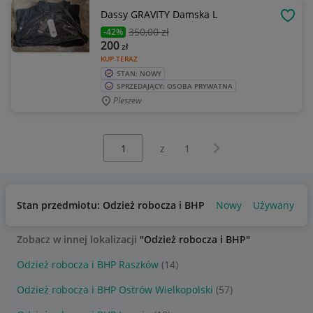
Dassy GRAVITY Damska L
OBSE
350
,00 zł
-42%
200
zł
KUP TERAZ
STAN: NOWY
SPRZEDAJĄCY: OSOBA PRYWATNA
Pleszew
Wybierz stronę:
Następna strona
z
1
Stan przedmiotu: Odzież robocza i BHP
Nowy
Używany
Zobacz w innej lokalizacji
"Odzież robocza i BHP"
Odzież robocza i BHP Raszków
(14)
Odzież robocza i BHP Ostrów Wielkopolski
(57)