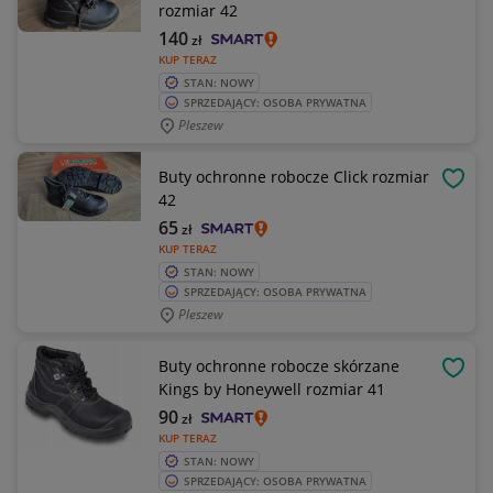
rozmiar 42
140
zł
KUP TERAZ
STAN: NOWY
SPRZEDAJĄCY: OSOBA PRYWATNA
Pleszew
Buty ochronne robocze Click rozmiar
OBSE
42
65
zł
KUP TERAZ
STAN: NOWY
SPRZEDAJĄCY: OSOBA PRYWATNA
Pleszew
Buty ochronne robocze skórzane
OBSE
Kings by Honeywell rozmiar 41
90
zł
KUP TERAZ
STAN: NOWY
SPRZEDAJĄCY: OSOBA PRYWATNA