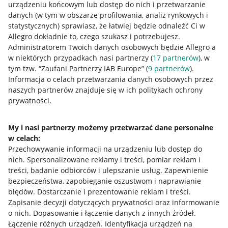
urządzeniu końcowym lub dostęp do nich i przetwarzanie
danych (w tym w obszarze profilowania, analiz rynkowych i
statystycznych) sprawiasz, że łatwiej będzie odnaleźć Ci w
Allegro dokładnie to, czego szukasz i potrzebujesz.
Administratorem Twoich danych osobowych będzie Allegro a
w niektórych przypadkach nasi partnerzy (
17
partnerów
), w
tym tzw. “Zaufani Partnerzy IAB Europe” (
9
partnerów
).
Przydatne informacje
Informacja o celach przetwarzania danych osobowych przez
naszych partnerów znajduje się w ich politykach ochrony
prywatności.
Jak to działa
Napisz do nas
My i nasi partnerzy możemy przetwarzać dane personalne
w celach:
Allegro Gadane dla sprzedających
Przechowywanie informacji na urządzeniu lub dostęp do
Allegro Gadane dla kupujących
nich
.
Spersonalizowane reklamy i treści, pomiar reklam i
treści, badanie odbiorców i ulepszanie usług
.
Zapewnienie
Mapa miejscowości
bezpieczeństwa, zapobieganie oszustwom i naprawianie
błędów
.
Dostarczanie i prezentowanie reklam i treści
.
Informacje prawne
Zapisanie decyzji dotyczących prywatności oraz informowanie
o nich
.
Dopasowanie i łączenie danych z innych źródeł
.
Regulamin
Łączenie różnych urządzeń
.
Identyfikacja urządzeń na