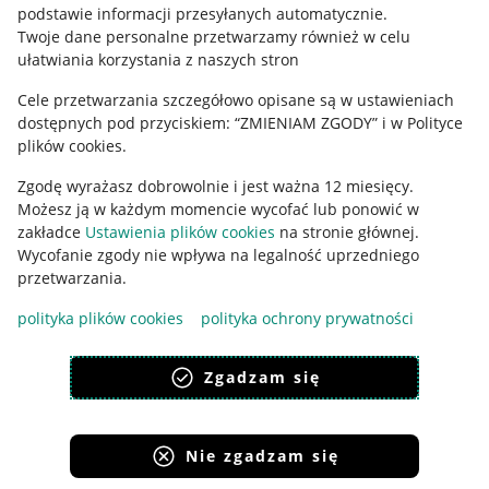
podstawie informacji przesyłanych automatycznie
.
Polityka plików "cookies"
Twoje dane personalne przetwarzamy również w celu
ułatwiania korzystania z naszych stron
Ustawienia plików "cookies"
Cele przetwarzania szczegółowo opisane są w ustawieniach
Udostępnianie lokalizacji
dostępnych pod przyciskiem: “ZMIENIAM ZGODY” i w Polityce
Informacje dla Aktu o Usługach Cyfrowych
plików cookies.
Zgodę wyrażasz dobrowolnie i jest ważna 12 miesięcy.
Pobierz aplikację
Możesz ją w każdym momencie wycofać lub ponowić w
zakładce
Ustawienia plików cookies
na stronie głównej.
Wycofanie zgody nie wpływa na legalność uprzedniego
przetwarzania.
polityka plików cookies
polityka ochrony prywatności
Zgadzam się
Nie zgadzam się
Korzystanie z serwisu oznacza akceptację
regulaminu
.