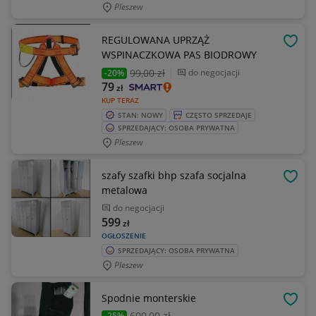
Pleszew
REGULOWANA UPRZĄŻ
OBSE
WSPINACZKOWA PAS BIODROWY
99
,00 zł
do negocjacji
-20%
79
zł
KUP TERAZ
STAN: NOWY
CZĘSTO SPRZEDAJE
SPRZEDAJĄCY: OSOBA PRYWATNA
Pleszew
szafy szafki bhp szafa socjalna
OBSE
metalowa
do negocjacji
599
zł
OGŁOSZENIE
SPRZEDAJĄCY: OSOBA PRYWATNA
Pleszew
Spodnie monterskie
OBSE
600
,00 zł
-25%