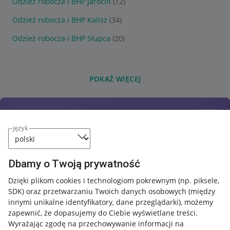
Odzież robocza i BHP Jarocin
(12)
Odzież robocza i BHP Kalisz
(34)
Odzież robocza i BHP Słupca
(20)
POKAŻ WIĘCEJ
język
Dbamy o Twoją prywatność
Dzięki plikom cookies i technologiom pokrewnym
(np. piksele,
SDK)
oraz przetwarzaniu Twoich danych osobowych
(między
innymi unikalne identyfikatory, dane przeglądarki)
, możemy
zapewnić, że dopasujemy do Ciebie wyświetlane treści.
Wyrażając zgodę na przechowywanie informacji na