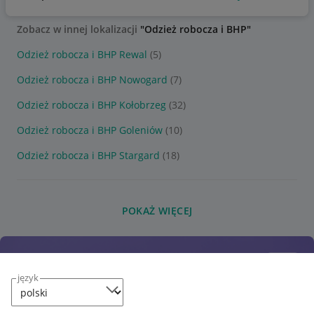
Zobacz w innej lokalizacji
"Odzież robocza i BHP"
Odzież robocza i BHP Rewal
(5)
Odzież robocza i BHP Nowogard
(7)
Odzież robocza i BHP Kołobrzeg
(32)
Odzież robocza i BHP Goleniów
(10)
Odzież robocza i BHP Stargard
(18)
POKAŻ WIĘCEJ
język