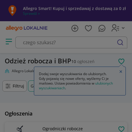
Allegro Smart! Kupuj i sprzedawaj z dostawą za 0 zł
Sprawdź »
Otwórz menu z kategoriami
szukaj
Odzież robocza i BHP
10
ogłoszeń
POL
Allegro Lokalnie
Firma i usługi
Przemysł
Odzież robocza i BHP
Zamkn
Dodaj swoje wyszukiwania do ulubionych.
Gdy pojawią się nowe oferty, wyślemy Ci je
mailowo. Ustaw powiadomienia w
ulubionych
Filtruj
Gryfice, Zachodniopomorskie, +0 km
wyszukiwaniach
.
Ogłoszenia
Ogrodniczki robocze
OBSE