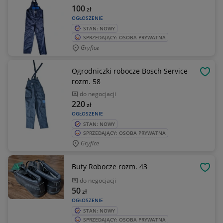
100
zł
OGŁOSZENIE
STAN: NOWY
SPRZEDAJĄCY: OSOBA PRYWATNA
Gryfice
Ogrodniczki robocze Bosch Service
OBSE
rozm. 58
do negocjacji
220
zł
OGŁOSZENIE
STAN: NOWY
SPRZEDAJĄCY: OSOBA PRYWATNA
Gryfice
Buty Robocze rozm. 43
OBSE
do negocjacji
50
zł
OGŁOSZENIE
STAN: NOWY
SPRZEDAJĄCY: OSOBA PRYWATNA