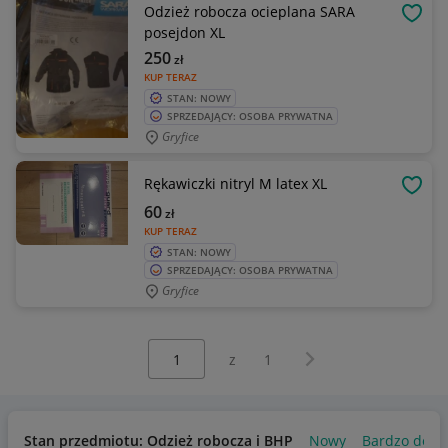
Odzież robocza ocieplana SARA
OBSE
posejdon XL
250
zł
KUP TERAZ
STAN: NOWY
SPRZEDAJĄCY: OSOBA PRYWATNA
Gryfice
Rękawiczki nitryl M latex XL
OBSE
60
zł
KUP TERAZ
STAN: NOWY
SPRZEDAJĄCY: OSOBA PRYWATNA
Gryfice
Wybierz stronę:
Następna strona
z
1
Stan przedmiotu: Odzież robocza i BHP
Nowy
Bardzo dobr