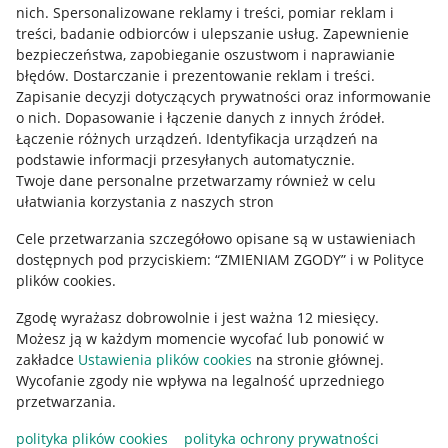
Allegro Gadane dla kupujących
nich
.
Spersonalizowane reklamy i treści, pomiar reklam i
treści, badanie odbiorców i ulepszanie usług
.
Zapewnienie
Mapa miejscowości
bezpieczeństwa, zapobieganie oszustwom i naprawianie
błędów
.
Dostarczanie i prezentowanie reklam i treści
.
Informacje prawne
Zapisanie decyzji dotyczących prywatności oraz informowanie
o nich
.
Dopasowanie i łączenie danych z innych źródeł
.
Regulamin
Łączenie różnych urządzeń
.
Identyfikacja urządzeń na
podstawie informacji przesyłanych automatycznie
.
Polityka plików "cookies"
Twoje dane personalne przetwarzamy również w celu
ułatwiania korzystania z naszych stron
Ustawienia plików "cookies"
Cele przetwarzania szczegółowo opisane są w ustawieniach
Udostępnianie lokalizacji
dostępnych pod przyciskiem: “ZMIENIAM ZGODY” i w Polityce
Informacje dla Aktu o Usługach Cyfrowych
plików cookies.
Zgodę wyrażasz dobrowolnie i jest ważna 12 miesięcy.
Pobierz aplikację
Możesz ją w każdym momencie wycofać lub ponowić w
zakładce
Ustawienia plików cookies
na stronie głównej.
Wycofanie zgody nie wpływa na legalność uprzedniego
przetwarzania.
polityka plików cookies
polityka ochrony prywatności