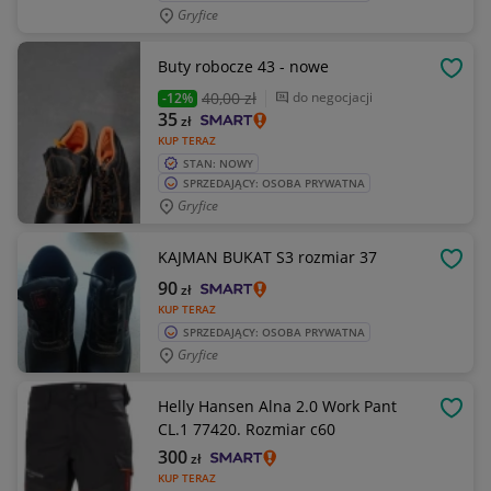
Gryfice
Buty robocze 43 - nowe
OBSE
40
,00 zł
do negocjacji
-12%
35
zł
KUP TERAZ
STAN: NOWY
SPRZEDAJĄCY: OSOBA PRYWATNA
Gryfice
KAJMAN BUKAT S3 rozmiar 37
OBSE
90
zł
KUP TERAZ
SPRZEDAJĄCY: OSOBA PRYWATNA
Gryfice
Helly Hansen Alna 2.0 Work Pant
OBSE
CL.1 77420. Rozmiar c60
300
zł
KUP TERAZ