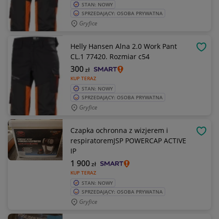
STAN: NOWY
SPRZEDAJĄCY: OSOBA PRYWATNA
Gryfice
Helly Hansen Alna 2.0 Work Pant
OBSE
CL.1 77420. Rozmiar c54
300
zł
KUP TERAZ
STAN: NOWY
SPRZEDAJĄCY: OSOBA PRYWATNA
Gryfice
Czapka ochronna z wizjerem i
OBSE
respiratoremJSP POWERCAP ACTIVE
IP
1 900
zł
KUP TERAZ
STAN: NOWY
SPRZEDAJĄCY: OSOBA PRYWATNA
Gryfice