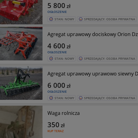
5 800
zł
OGŁOSZENIE
STAN: NOWY
SPRZEDAJĄCY: OSOBA PRYWATNA
Agregat uprawowy dociskowy Orion Dz
4 600
zł
OGŁOSZENIE
STAN: NOWY
SPRZEDAJĄCY: OSOBA PRYWATNA
Agregat uprawowy uprawowo siewny Dz
6 000
zł
OGŁOSZENIE
STAN: NOWY
SPRZEDAJĄCY: OSOBA PRYWATNA
Waga rolnicza
350
zł
KUP TERAZ