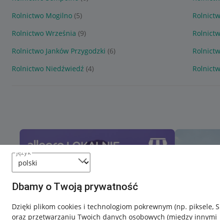
Rolnictwo Mogilno
(5)
Rolnict
Rolnictwo Września
(9)
Rolnict
Rolnictwo Janków Przygodzki
(6)
Rolnict
Rolnictwo Niedźwiedź
(4)
Rolnict
język
Dbamy o Twoją prywatność
Dzięki plikom cookies i technologiom pokrewnym
(np. piksele, 
oraz przetwarzaniu Twoich danych osobowych
(między innymi