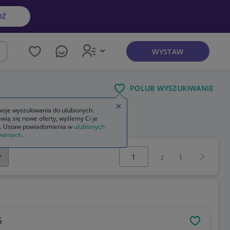
DŹ
WYSTAW
kaj
POLUB WYSZUKIWANIE
Zamknij wskazówkę
oje wyszukiwania do ulubionych.
wią się nowe oferty, wyślemy Ci je
. Ustaw powiadomienia w
ulubionych
waniach
.
Wybierz stronę:
Następna 
z
1
5
OBSERWU