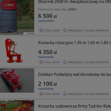
Zbiornik 2500 ltr dwupłaszczowy na ON
Pojemność zbiornika:
2500 l
6 500
zł
OGŁOSZENIE
STAN: NOWY
SPRZEDAJĄCY: OSOBA PRYWATNA
Kosiarka rotacyjna 1.35 m 1.65 m 1.85
4 350
zł
OGŁOSZENIE
STAN: NOWY
SPRZEDAJĄCY: OSOBA PRYWATNA
Dziekan Podwójny wał dociskowy do ku
2 100
zł
OGŁOSZENIE
STAN: NOWY
SPRZEDAJĄCY: OSOBA PRYWATNA
Kosiarka sadownicza firmy Tad-len Ro