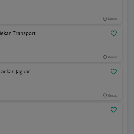
Konin
iekan Transport
OBSERWU
Konin
iekan Jaguar
OBSERWU
Konin
OBSERWU