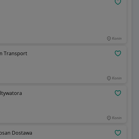
OBSERWU
Konin
 m Transport
OBSERWU
Konin
ltywatora
OBSERWU
Konin
kosan Dostawa
OBSERWU