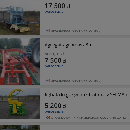
17 500
zł
OGŁOSZENIE
SPRZEDAJĄCY: OSOBA PRYWATNA
Agregat agromasz 3m
8000
,00 zł
7 500
zł
OGŁOSZENIE
SPRZEDAJĄCY: OSOBA PRYWATNA
Rębak do gałęzi Rozdrabniacz SELMAR 
5 200
zł
OGŁOSZENIE
STAN: NOWY
SPRZEDAJĄCY: OSOBA PRYWATNA