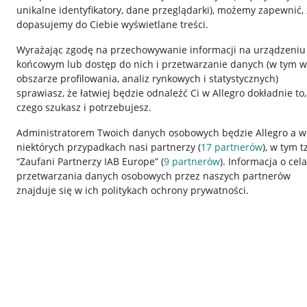
unikalne identyfikatory, dane przeglądarki)
, możemy zapewnić, 
dopasujemy do Ciebie wyświetlane treści.
Wyrażając zgodę na przechowywanie informacji na urządzeniu
końcowym lub dostęp do nich i przetwarzanie danych (w tym w
obszarze profilowania, analiz rynkowych i statystycznych)
sprawiasz, że łatwiej będzie odnaleźć Ci w Allegro dokładnie to,
czego szukasz i potrzebujesz.
Przydatne informacje
Informacje p
Administratorem Twoich danych osobowych będzie Allegro a w
niektórych przypadkach nasi partnerzy (
17
partnerów
), w tym t
Jak to działa
Regulamin
“Zaufani Partnerzy IAB Europe” (
9
partnerów
). Informacja o cel
Napisz do nas
Polityka plików
przetwarzania danych osobowych przez naszych partnerów
znajduje się w ich politykach ochrony prywatności.
Allegro Gadane dla sprzedających
Ustawienia plik
Allegro Gadane dla kupujących
Udostępnianie l
Mapa miejscowości
Informacje dla
Korzystanie z serwisu oznacza akceptację
regulaminu
.