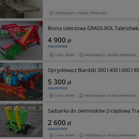
SPRZEDAJĄCY: OSOBA PRYWATNA
Brona talerzowa GRASS-ROL Talerzówk
4 900
zł
OGŁOSZENIE
STAN: NOWY
SPRZEDAJĄCY: OSOBA PRYWATNA
Opryskiwacz Biardzki 300 l 400 l 600 l 80
5 300
zł
OGŁOSZENIE
STAN: NOWY
SPRZEDAJĄCY: OSOBA PRYWATNA
Sadzarka do ziemniaków 2-rzędowa Tr
2 600
zł
OGŁOSZENIE
STAN: NOWY
SPRZEDAJĄCY: OSOBA PRYWATNA