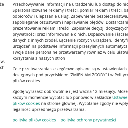
że
Przechowywanie informacji na urządzeniu lub dostęp do ni
Spersonalizowane reklamy i treści, pomiar reklam i treści, b
odbiorców i ulepszanie usług
.
Zapewnienie bezpieczeństwa,
zapobieganie oszustwom i naprawianie błędów
.
Dostarczani
prezentowanie reklam i treści
.
Zapisanie decyzji dotyczącyc
prywatności oraz informowanie o nich
.
Dopasowanie i łącze
danych z innych źródeł
.
Łączenie różnych urządzeń
.
Identyf
urządzeń na podstawie informacji przesyłanych automatycz
rawne
Pobierz aplikację
Twoje dane personalne przetwarzamy również w celu ułatw
korzystania z naszych stron
zw.
ach
Cele przetwarzania szczegółowo opisane są w ustawieniach
 "cookies"
dostępnych pod przyciskiem: “ZMIENIAM ZGODY” i w Polityc
plików cookies.
ów "cookies"
Zgodę wyrażasz dobrowolnie i jest ważna 12 miesięcy. Może
okalizacji
każdym momencie wycofać lub ponowić w zakładce
Ustawie
 Aktu o Usługach Cyfrowych
plików cookies
na stronie głównej. Wycofanie zgody nie wpł
legalność uprzedniego przetwarzania.
polityka plików cookies
polityka ochrony prywatności