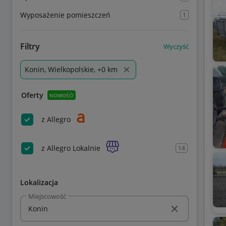
Wyposażenie pomieszczeń
1
Filtry
Wyczyść
Konin, Wielkopolskie, +0 km
Oferty
NOWOŚĆ!
z Allegro
z Allegro Lokalnie
14
Lokalizacja
Miejscowość