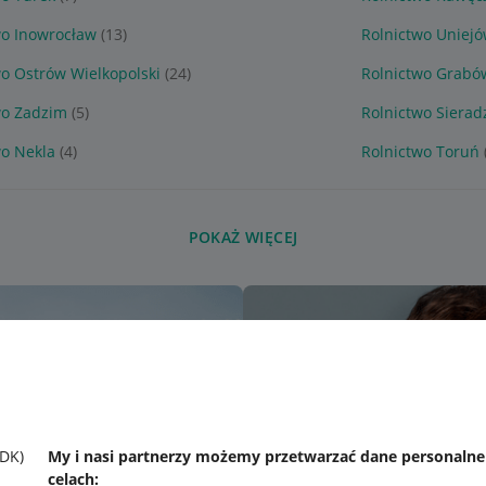
wo Inowrocław
(13)
Rolnictwo Uniej
wo Ostrów Wielkopolski
(24)
Rolnictwo Grabó
wo Zadzim
(5)
Rolnictwo Sierad
wo Nekla
(4)
Rolnictwo Toruń
POKAŻ WIĘCEJ
SDK)
My i nasi partnerzy możemy przetwarzać dane personaln
celach: