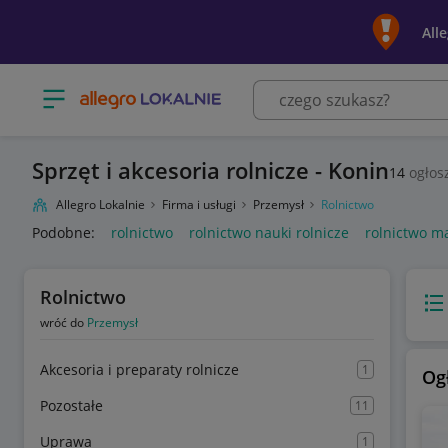
All
Otwórz menu z kategoriami
Sprzęt i akcesoria rolnicze - Konin
14
ogłos
Allegro Lokalnie
Firma i usługi
Przemysł
Rolnictwo
Podobne:
rolnictwo
rolnictwo nauki rolnicze
rolnictwo m
Rolnictwo
Wido
wróć do
Przemysł
Akcesoria i preparaty rolnicze
1
Og
Pozostałe
11
Uprawa
1