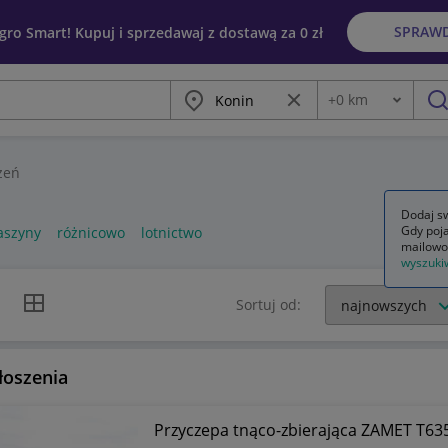
SPRAW
egro Smart! Kupuj i sprzedawaj z dostawą za 0 zł
Miasto
Wyczyść frazę
+
0
km
Odległość
szu
zeń
Dodaj sw
Gdy poja
aszyny
różnicowo
lotnictwo
mailowo
wyszuki
k listy
Widok siatki
Sortuj od:
łoszenia
Przyczepa tnąco-zbierająca ZAMET T63