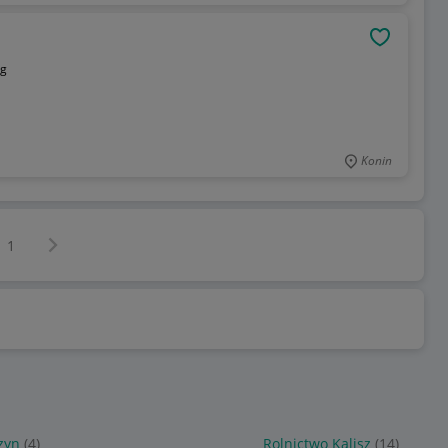
OBSERWU
kg
Konin
Następna strona
z
1
zyn
(4)
Rolnictwo Kalisz
(14)