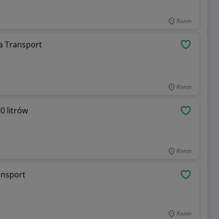
Konin
a Transport
OBSERWU
Konin
0 litrów
OBSERWU
Konin
ansport
OBSERWU
Konin