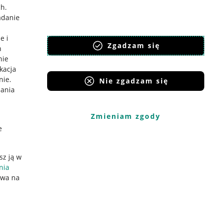
ch
.
adanie
e i
Zgadzam się
h
nie
ikacja
nie
.
Nie zgadzam się
iania
Zmieniam zgody
e
sz ją w
nia
ywa na