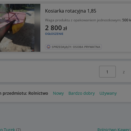
Kosiarka rotacyjna 1,85
Waga produktu z opakowaniem jednostkowym:
500 
2 800
zł
OGŁOSZENIE
SPRZEDAJĄCY: OSOBA PRYWATNA
Wybierz stronę:
n przedmiotu: Rolnictwo
Nowy
Bardzo dobry
Używany
wo Turek
(7)
Rolnictwo Kawęc