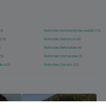
10)
Rolnictwo Konstantynów Łódzki
(13)
(19)
Rolnictwo Pabianice
(4)
)
Rolnictwo Bełchatów
(4)
(5)
Rolnictwo Sochaczew
(7)
ko
(42)
Rolnictwo Sieradz
(25)