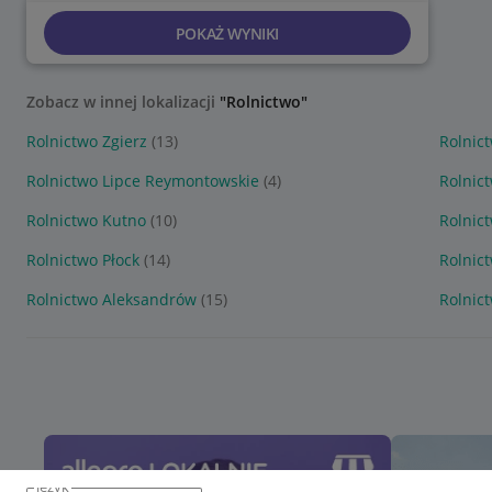
POKAŻ WYNIKI
Zobacz w innej lokalizacji
"Rolnictwo"
Rolnictwo Zgierz
(13)
Rolnic
Rolnictwo Lipce Reymontowskie
(4)
Rolnic
Rolnictwo Kutno
(10)
Rolnic
Rolnictwo Płock
(14)
Rolnic
Rolnictwo Aleksandrów
(15)
Rolnic
język