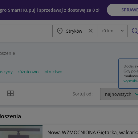
SPRAW
egro Smart! Kupuj i sprzedawaj z dostawą za 0 zł
Miasto
Wyczyść frazę
+
0
km
Odległość
szu
oszenie
Dodaj sw
Gdy poja
aszyny
różnicowo
lotnictwo
mailowo
wyszuki
k listy
Widok siatki
Sortuj od:
łoszenia
Nowa WZMOCNIONA Giętarka, walcarka