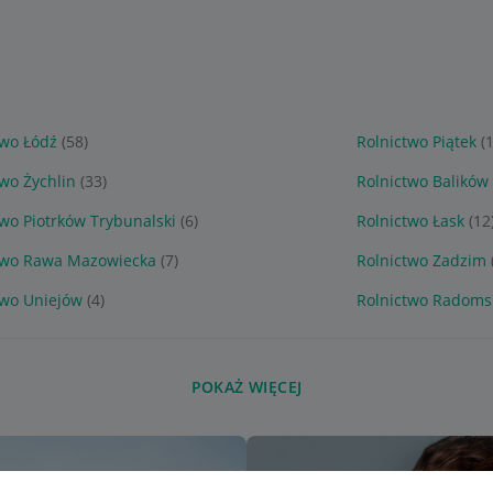
two Łódź
(58)
Rolnictwo Piątek
(
two Żychlin
(33)
Rolnictwo Balików
two Piotrków Trybunalski
(6)
Rolnictwo Łask
(12
two Rawa Mazowiecka
(7)
Rolnictwo Zadzim
two Uniejów
(4)
Rolnictwo Radoms
POKAŻ WIĘCEJ