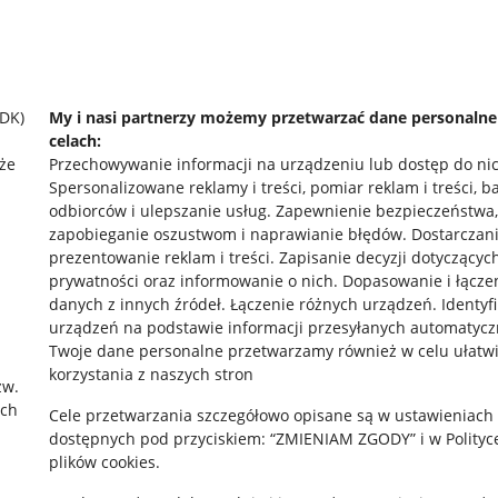
SDK)
My i nasi partnerzy możemy przetwarzać dane personaln
celach:
że
Przechowywanie informacji na urządzeniu lub dostęp do ni
Spersonalizowane reklamy i treści, pomiar reklam i treści, b
odbiorców i ulepszanie usług
.
Zapewnienie bezpieczeństwa,
zapobieganie oszustwom i naprawianie błędów
.
Dostarczani
prezentowanie reklam i treści
.
Zapisanie decyzji dotyczącyc
prywatności oraz informowanie o nich
.
Dopasowanie i łącze
danych z innych źródeł
.
Łączenie różnych urządzeń
.
Identyf
urządzeń na podstawie informacji przesyłanych automatycz
rawne
Pobierz aplikację
Twoje dane personalne przetwarzamy również w celu ułatw
korzystania z naszych stron
zw.
ach
Cele przetwarzania szczegółowo opisane są w ustawieniach
 "cookies"
dostępnych pod przyciskiem: “ZMIENIAM ZGODY” i w Polityc
plików cookies.
ów "cookies"