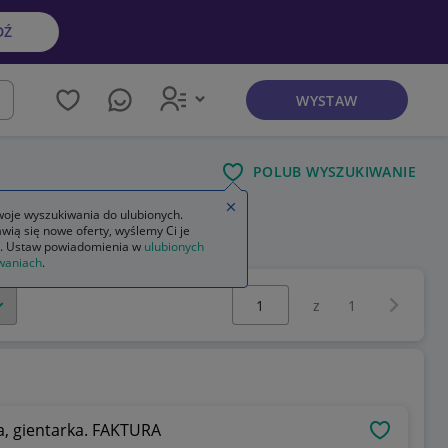
DŹ
WYSTAW
kaj
POLUB WYSZUKIWANIE
Zamknij wskazówkę
oje wyszukiwania do ulubionych.
wią się nowe oferty, wyślemy Ci je
. Ustaw powiadomienia w
ulubionych
waniach
.
Wybierz stronę:
Następna 
z
1
, gientarka. FAKTURA
OBSERWU