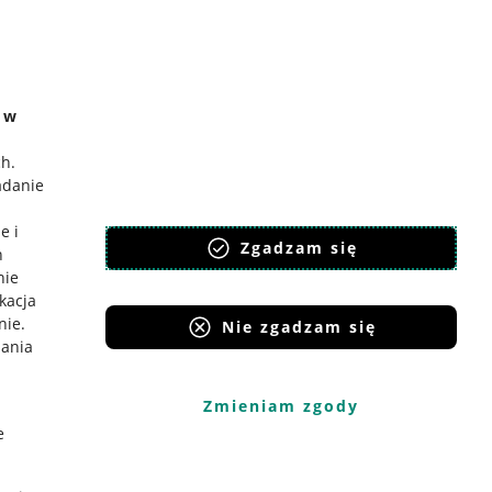
e w
ch
.
adanie
e i
Zgadzam się
h
nie
ikacja
nie
.
Nie zgadzam się
iania
Zmieniam zgody
e