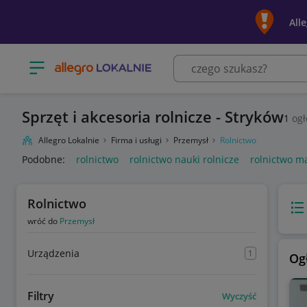
All
Otwórz menu z kategoriami
Sprzęt i akcesoria rolnicze - Stryków
1
ogł
Allegro Lokalnie
Firma i usługi
Przemysł
Rolnictwo
Podobne:
rolnictwo
rolnictwo nauki rolnicze
rolnictwo m
Rolnictwo
Wido
wróć do
Przemysł
Urządzenia
1
Og
Filtry
Wyczyść