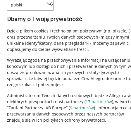
Dbamy o Twoją prywatność
Dzięki plikom cookies i technologiom pokrewnym
(np. piksele, 
oraz przetwarzaniu Twoich danych osobowych
(między innymi
unikalne identyfikatory, dane przeglądarki)
, możemy zapewnić, 
dopasujemy do Ciebie wyświetlane treści.
Wyrażając zgodę na przechowywanie informacji na urządzeniu
końcowym lub dostęp do nich i przetwarzanie danych (w tym w
obszarze profilowania, analiz rynkowych i statystycznych)
sprawiasz, że łatwiej będzie odnaleźć Ci w Allegro dokładnie to,
czego szukasz i potrzebujesz.
Przydatne informacje
Informacje p
Administratorem Twoich danych osobowych będzie Allegro a w
niektórych przypadkach nasi partnerzy (
17
partnerów
), w tym t
Jak to działa
Regulamin
“Zaufani Partnerzy IAB Europe” (
9
partnerów
). Informacja o cel
Napisz do nas
Polityka plików
przetwarzania danych osobowych przez naszych partnerów
znajduje się w ich politykach ochrony prywatności.
Allegro Gadane dla sprzedających
Ustawienia plik