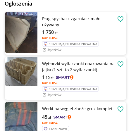
Ogłoszenia
Pług spychacz zgarniacz mało
OBSE
używany
1 750
zł
KUP TERAZ
SPRZEDAJĄCY: OSOBA PRYWATNA
Myszków
Wytłoczki wytłaczanki opakowania na
OBSE
jajka (1 szt. to 2 wytłaczanki)
1
,10
zł
KUP TERAZ
SPRZEDAJĄCY: OSOBA PRYWATNA
Myszków
Worki na węgiel zboże gruz komplet
OBSE
45
zł
KUP TERAZ
STAN: NOWY