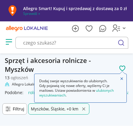
Allegro Smart! Kupuj i sprzedawaj z dostawą za 0 zł
Sprawdź »
Otwórz menu z kategoriami
szukaj
Sprzęt i akcesoria rolnicze -
Myszków
POL
13
ogłoszeń
Zamkn
Dodaj swoje wyszukiwania do ulubionych.
Allegro Lokalnie
Firma i usługi
Przemysł
Rolnictwo
Gdy pojawią się nowe oferty, wyślemy Ci je
mailowo. Ustaw powiadomienia w
ulubionych
Podobne:
rolnictwo
rolnictwo nauki rolnicze
rolnictwo mas
wyszukiwaniach
.
Filtruj
Myszków, Śląskie, +0 km