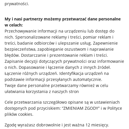
prywatności.
Jak to działa
Napisz do nas
My i nasi partnerzy możemy przetwarzać dane personalne
w celach:
Allegro Gadane dla sprzedających
Przechowywanie informacji na urządzeniu lub dostęp do
Allegro Gadane dla kupujących
nich
.
Spersonalizowane reklamy i treści, pomiar reklam i
treści, badanie odbiorców i ulepszanie usług
.
Zapewnienie
Mapa miejscowości
bezpieczeństwa, zapobieganie oszustwom i naprawianie
błędów
.
Dostarczanie i prezentowanie reklam i treści
.
Informacje prawne
Zapisanie decyzji dotyczących prywatności oraz informowanie
o nich
.
Dopasowanie i łączenie danych z innych źródeł
.
Regulamin
Łączenie różnych urządzeń
.
Identyfikacja urządzeń na
podstawie informacji przesyłanych automatycznie
.
Polityka plików "cookies"
Twoje dane personalne przetwarzamy również w celu
ułatwiania korzystania z naszych stron
Ustawienia plików "cookies"
Cele przetwarzania szczegółowo opisane są w ustawieniach
Udostępnianie lokalizacji
dostępnych pod przyciskiem: “ZMIENIAM ZGODY” i w Polityce
Informacje dla Aktu o Usługach Cyfrowych
plików cookies.
Zgodę wyrażasz dobrowolnie i jest ważna 12 miesięcy.
Pobierz aplikację