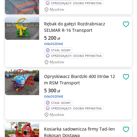
SPRZEDAJĄCY: OSOBA PRYWATNA
Myszków
Rębak do gałęzi Rozdrabniacz
OBSE
SELMAR R-16 Transport
5 200
zł
OGŁOSZENIE
STAN: NOWY
SPRZEDAJĄCY: OSOBA PRYWATNA
Myszków
Opryskiwacz Biardzki 400 litrów 12
OBSE
m RSM Transport
5 300
zł
OGŁOSZENIE
STAN: NOWY
SPRZEDAJĄCY: OSOBA PRYWATNA
Myszków
Kosiarka sadownicza firmy Tad-len
OBSE
Rokosan Dostawa