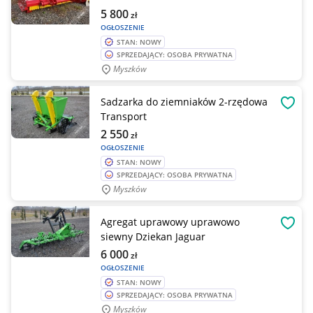
5 800
zł
OGŁOSZENIE
STAN: NOWY
SPRZEDAJĄCY: OSOBA PRYWATNA
Myszków
Sadzarka do ziemniaków 2-rzędowa
OBSE
Transport
2 550
zł
OGŁOSZENIE
STAN: NOWY
SPRZEDAJĄCY: OSOBA PRYWATNA
Myszków
Agregat uprawowy uprawowo
OBSE
siewny Dziekan Jaguar
6 000
zł
OGŁOSZENIE
STAN: NOWY
SPRZEDAJĄCY: OSOBA PRYWATNA
Myszków