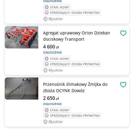
OGŁOSZENIE
STAN: NOWY
SPRZEDAJĄCY: OSOBA PRYWATNA
Myszków
Agregat uprawowy Orion Dziekan
OBSE
dociskowy Transport
4 600
zł
OGŁOSZENIE
STAN: NOWY
SPRZEDAJĄCY: OSOBA PRYWATNA
Myszków
Przenośnik ślimakowy Żmijka do
OBSE
zboża OCYNK Dowóz
2 650
zł
OGŁOSZENIE
STAN: NOWY
SPRZEDAJĄCY: OSOBA PRYWATNA
Myszków