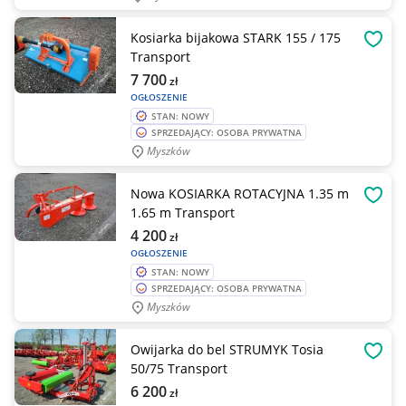
Kosiarka bijakowa STARK 155 / 175
OBSE
Transport
7 700
zł
OGŁOSZENIE
STAN: NOWY
SPRZEDAJĄCY: OSOBA PRYWATNA
Myszków
Nowa KOSIARKA ROTACYJNA 1.35 m
OBSE
1.65 m Transport
4 200
zł
OGŁOSZENIE
STAN: NOWY
SPRZEDAJĄCY: OSOBA PRYWATNA
Myszków
Owijarka do bel STRUMYK Tosia
OBSE
50/75 Transport
6 200
zł