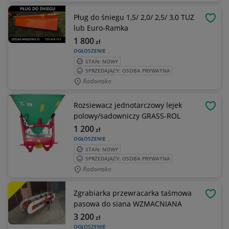
Pług do śniegu 1,5/ 2,0/ 2,5/ 3,0 TUZ
OBSE
lub Euro-Ramka
1 800
zł
OGŁOSZENIE
STAN: NOWY
SPRZEDAJĄCY: OSOBA PRYWATNA
Radomsko
Rozsiewacz jednotarczowy lejek
OBSE
polowy/sadowniczy GRASS-ROL
1 200
zł
OGŁOSZENIE
STAN: NOWY
SPRZEDAJĄCY: OSOBA PRYWATNA
Radomsko
Zgrabiarka przewracarka taśmowa
OBSE
pasowa do siana WZMACNIANA
3 200
zł
OGŁOSZENIE