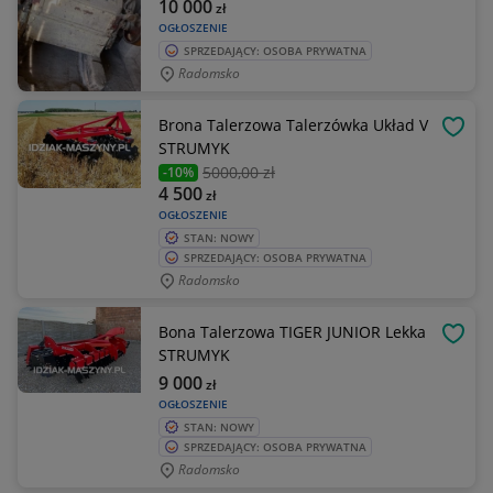
10 000
zł
OGŁOSZENIE
SPRZEDAJĄCY: OSOBA PRYWATNA
Radomsko
Brona Talerzowa Talerzówka Układ V
OBSE
STRUMYK
5000
,00 zł
-10%
4 500
zł
OGŁOSZENIE
STAN: NOWY
SPRZEDAJĄCY: OSOBA PRYWATNA
Radomsko
Bona Talerzowa TIGER JUNIOR Lekka
OBSE
STRUMYK
9 000
zł
OGŁOSZENIE
STAN: NOWY
SPRZEDAJĄCY: OSOBA PRYWATNA
Radomsko