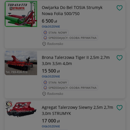
Owijarka Do Bel TOSIA Strumyk
OBSE
Nowa Folia 500/750
6 500
zł
OGŁOSZENIE
STAN: NOWY
SPRZEDAJĄCY: OSOBA PRYWATNA
Radomsko
Brona Talerzowa Tiger II 2,5m 2,7m
OBSE
3,0m 3,5m 4,0m
15 500
zł
OGŁOSZENIE
STAN: NOWY
SPRZEDAJĄCY: OSOBA PRYWATNA
Radomsko
Agregat Talerzowy Siewny 2,5m 2,7m
OBSE
3,0m STRUMYK
17 000
zł
OGŁOSZENIE