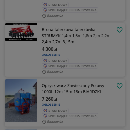
STAN: NOWY
SPRZEDAJĄCY: OSOBA PRYWATNA
Radomsko
Brona talerzowa talerzówka
OBSE
STRUMYK 1,4m 1,6m 1,8m 2,m 2,2m
2,4m 2,7m 3,15m
4 300
zł
OGŁOSZENIE
STAN: NOWY
SPRZEDAJĄCY: OSOBA PRYWATNA
Radomsko
Opryskiwacz Zawieszany Polowy
OBSE
1000L 12m 15m 18m BIARDZKI
7 260
zł
OGŁOSZENIE
STAN: NOWY
SPRZEDAJĄCY: OSOBA PRYWATNA
Radomsko