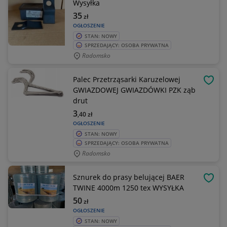
Wysyłka
35
zł
OGŁOSZENIE
STAN: NOWY
SPRZEDAJĄCY: OSOBA PRYWATNA
Radomsko
Palec Przetrząsarki Karuzelowej
OBSE
GWIAZDOWEJ GWIAZDÓWKI PZK ząb
drut
3
,40
zł
OGŁOSZENIE
STAN: NOWY
SPRZEDAJĄCY: OSOBA PRYWATNA
Radomsko
Sznurek do prasy belującej BAER
OBSE
TWINE 4000m 1250 tex WYSYŁKA
50
zł
OGŁOSZENIE
STAN: NOWY