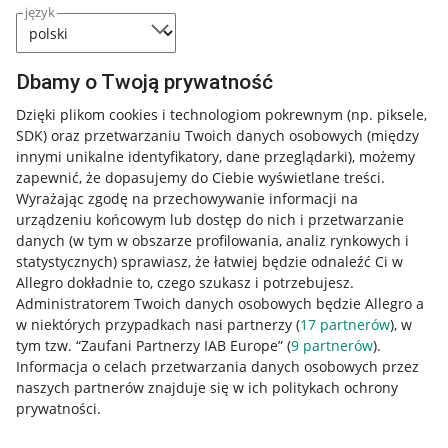
język
Dbamy o Twoją prywatność
Dzięki plikom cookies i technologiom pokrewnym
(np. piksele,
SDK)
oraz przetwarzaniu Twoich danych osobowych
(między
innymi unikalne identyfikatory, dane przeglądarki)
, możemy
zapewnić, że dopasujemy do Ciebie wyświetlane treści.
Wyrażając zgodę na przechowywanie informacji na
urządzeniu końcowym lub dostęp do nich i przetwarzanie
danych (w tym w obszarze profilowania, analiz rynkowych i
statystycznych) sprawiasz, że łatwiej będzie odnaleźć Ci w
Allegro dokładnie to, czego szukasz i potrzebujesz.
Administratorem Twoich danych osobowych będzie Allegro a
w niektórych przypadkach nasi partnerzy (
17
partnerów
), w
Nawigacja
tym tzw. “Zaufani Partnerzy IAB Europe” (
9
partnerów
).
Przydatne informacje
Informacja o celach przetwarzania danych osobowych przez
naszych partnerów znajduje się w ich politykach ochrony
prywatności.
Jak to działa
Napisz do nas