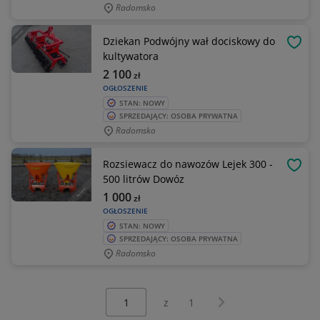
Radomsko
Dziekan Podwójny wał dociskowy do
OBSE
kultywatora
2 100
zł
OGŁOSZENIE
STAN: NOWY
SPRZEDAJĄCY: OSOBA PRYWATNA
Radomsko
Rozsiewacz do nawozów Lejek 300 -
OBSE
500 litrów Dowóz
1 000
zł
OGŁOSZENIE
STAN: NOWY
SPRZEDAJĄCY: OSOBA PRYWATNA
Radomsko
Wybierz stronę:
Następna strona
z
1