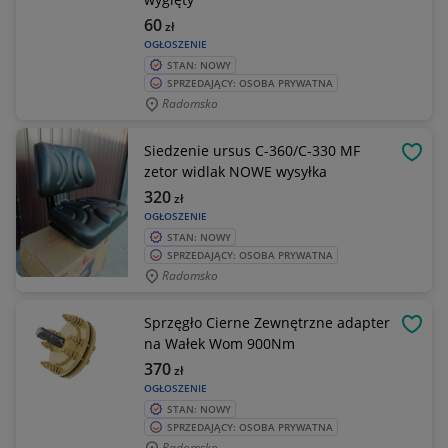
60
zł
OGŁOSZENIE
STAN: NOWY
SPRZEDAJĄCY: OSOBA PRYWATNA
Radomsko
Siedzenie ursus C-360/C-330 MF
OBSE
zetor widlak NOWE wysyłka
320
zł
OGŁOSZENIE
STAN: NOWY
SPRZEDAJĄCY: OSOBA PRYWATNA
Radomsko
Sprzęgło Cierne Zewnętrzne adapter
OBSE
na Wałek Wom 900Nm
370
zł
OGŁOSZENIE
STAN: NOWY
SPRZEDAJĄCY: OSOBA PRYWATNA
Radomsko