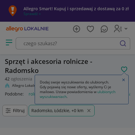
Allegro Smart! Kupuj i sprzedawaj z dostawą za 0 zł
Sprawdź »
Otwórz menu z kategoriami
szukaj
Sprzęt i akcesoria rolnicze -
Radomsko
POL
42
ogłoszenia
Zamkn
Dodaj swoje wyszukiwania do ulubionych.
Allegro Lokalnie
Firma i usługi
Przemysł
Rolnictwo
Gdy pojawią się nowe oferty, wyślemy Ci je
mailowo. Ustaw powiadomienia w
ulubionych
Podobne:
rolnictwo
rolnictwo nauki rolnicze
rolnictwo mas
wyszukiwaniach
.
Filtruj
Radomsko, Łódzkie, +0 km