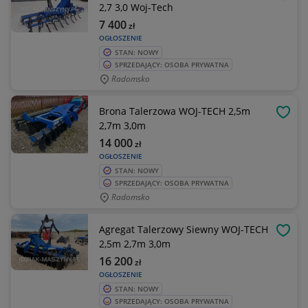
OBSE
2,7 3,0 Woj-Tech
7 400
zł
OGŁOSZENIE
STAN: NOWY
SPRZEDAJĄCY: OSOBA PRYWATNA
Radomsko
Brona Talerzowa WOJ-TECH 2,5m
OBSE
2,7m 3,0m
14 000
zł
OGŁOSZENIE
STAN: NOWY
SPRZEDAJĄCY: OSOBA PRYWATNA
Radomsko
Agregat Talerzowy Siewny WOJ-TECH
OBSE
2,5m 2,7m 3,0m
16 200
zł
OGŁOSZENIE
STAN: NOWY
SPRZEDAJĄCY: OSOBA PRYWATNA