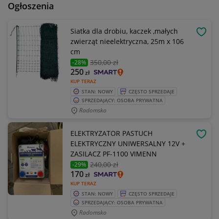
Ogłoszenia
Siatka dla drobiu, kaczek ,małych
OBSE
zwierząt nieelektryczna, 25m x 106
cm
350
,00 zł
-28%
250
zł
KUP TERAZ
STAN: NOWY
CZĘSTO SPRZEDAJE
SPRZEDAJĄCY: OSOBA PRYWATNA
Radomsko
ELEKTRYZATOR PASTUCH
OBSE
ELEKTRYCZNY UNIWERSALNY 12V +
ZASILACZ PF-1100 VIMENN
240
,00 zł
-29%
170
zł
KUP TERAZ
STAN: NOWY
CZĘSTO SPRZEDAJE
SPRZEDAJĄCY: OSOBA PRYWATNA
Radomsko