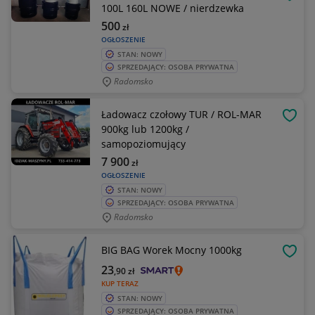
OBSE
100L 160L NOWE / nierdzewka
500
zł
OGŁOSZENIE
STAN: NOWY
SPRZEDAJĄCY: OSOBA PRYWATNA
Radomsko
Ładowacz czołowy TUR / ROL-MAR
OBSE
900kg lub 1200kg /
samopoziomujący
7 900
zł
OGŁOSZENIE
STAN: NOWY
SPRZEDAJĄCY: OSOBA PRYWATNA
Radomsko
BIG BAG Worek Mocny 1000kg
OBSE
23
,90
zł
KUP TERAZ
STAN: NOWY
SPRZEDAJĄCY: OSOBA PRYWATNA