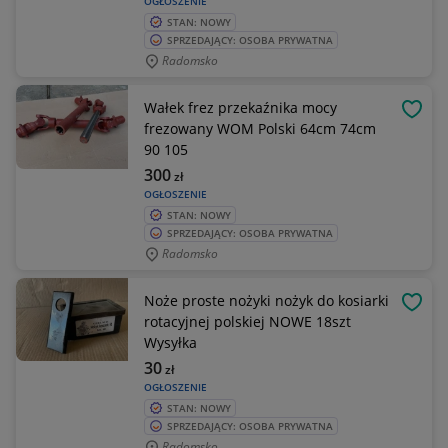
OGŁOSZENIE
STAN: NOWY
SPRZEDAJĄCY: OSOBA PRYWATNA
Radomsko
Wałek frez przekaźnika mocy
OBSE
frezowany WOM Polski 64cm 74cm
90 105
300
zł
OGŁOSZENIE
STAN: NOWY
SPRZEDAJĄCY: OSOBA PRYWATNA
Radomsko
Noże proste nożyki nożyk do kosiarki
OBSE
rotacyjnej polskiej NOWE 18szt
Wysyłka
30
zł
OGŁOSZENIE
STAN: NOWY
SPRZEDAJĄCY: OSOBA PRYWATNA
Radomsko