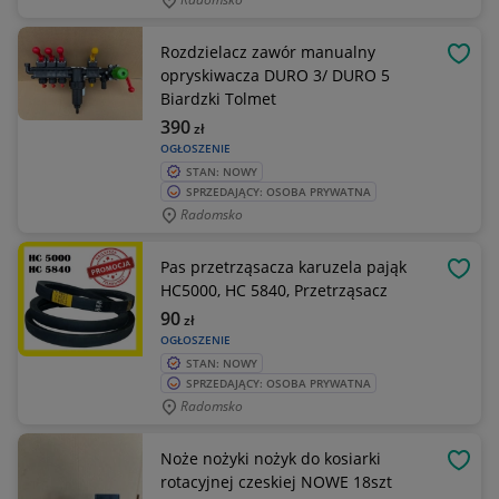
Rozdzielacz zawór manualny
OBSE
opryskiwacza DURO 3/ DURO 5
Biardzki Tolmet
390
zł
OGŁOSZENIE
STAN: NOWY
SPRZEDAJĄCY: OSOBA PRYWATNA
Radomsko
Pas przetrząsacza karuzela pająk
OBSE
HC5000, HC 5840, Przetrząsacz
90
zł
OGŁOSZENIE
STAN: NOWY
SPRZEDAJĄCY: OSOBA PRYWATNA
Radomsko
Noże nożyki nożyk do kosiarki
OBSE
rotacyjnej czeskiej NOWE 18szt