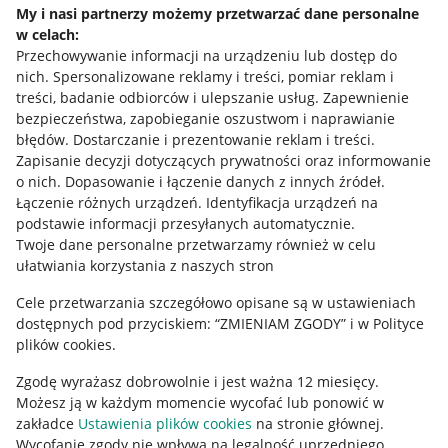
My i nasi partnerzy możemy przetwarzać dane personalne
w celach:
Allegro Gadane dla sprzedających
Przechowywanie informacji na urządzeniu lub dostęp do
Allegro Gadane dla kupujących
nich
.
Spersonalizowane reklamy i treści, pomiar reklam i
treści, badanie odbiorców i ulepszanie usług
.
Zapewnienie
Mapa miejscowości
bezpieczeństwa, zapobieganie oszustwom i naprawianie
błędów
.
Dostarczanie i prezentowanie reklam i treści
.
Informacje prawne
Zapisanie decyzji dotyczących prywatności oraz informowanie
o nich
.
Dopasowanie i łączenie danych z innych źródeł
.
Regulamin
Łączenie różnych urządzeń
.
Identyfikacja urządzeń na
podstawie informacji przesyłanych automatycznie
.
Polityka plików "cookies"
Twoje dane personalne przetwarzamy również w celu
ułatwiania korzystania z naszych stron
Ustawienia plików "cookies"
Cele przetwarzania szczegółowo opisane są w ustawieniach
Udostępnianie lokalizacji
dostępnych pod przyciskiem: “ZMIENIAM ZGODY” i w Polityce
Informacje dla Aktu o Usługach Cyfrowych
plików cookies.
Zgodę wyrażasz dobrowolnie i jest ważna 12 miesięcy.
Pobierz aplikację
Możesz ją w każdym momencie wycofać lub ponowić w
zakładce
Ustawienia plików cookies
na stronie głównej.
Wycofanie zgody nie wpływa na legalność uprzedniego