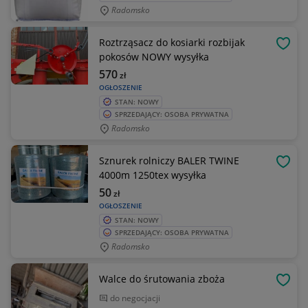
Radomsko
Roztrząsacz do kosiarki rozbijak
OBSE
pokosów NOWY wysyłka
570
zł
OGŁOSZENIE
STAN: NOWY
SPRZEDAJĄCY: OSOBA PRYWATNA
Radomsko
Sznurek rolniczy BALER TWINE
OBSE
4000m 1250tex wysyłka
50
zł
OGŁOSZENIE
STAN: NOWY
SPRZEDAJĄCY: OSOBA PRYWATNA
Radomsko
Walce do śrutowania zboża
OBSE
do negocjacji