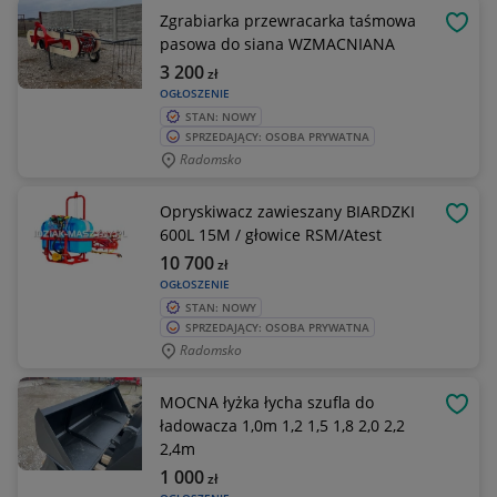
Zgrabiarka przewracarka taśmowa
OBSE
pasowa do siana WZMACNIANA
3 200
zł
OGŁOSZENIE
STAN: NOWY
SPRZEDAJĄCY: OSOBA PRYWATNA
Radomsko
Opryskiwacz zawieszany BIARDZKI
OBSE
600L 15M / głowice RSM/Atest
10 700
zł
OGŁOSZENIE
STAN: NOWY
SPRZEDAJĄCY: OSOBA PRYWATNA
Radomsko
MOCNA łyżka łycha szufla do
OBSE
ładowacza 1,0m 1,2 1,5 1,8 2,0 2,2
2,4m
1 000
zł