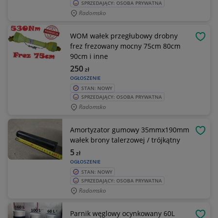
SPRZEDAJĄCY: OSOBA PRYWATNA
Radomsko
WOM wałek przegłubowy drobny
OBSE
frez frezowany mocny 75cm 80cm
90cm i inne
250
zł
OGŁOSZENIE
STAN: NOWY
SPRZEDAJĄCY: OSOBA PRYWATNA
Radomsko
Amortyzator gumowy 35mmx190mm
OBSE
wałek brony talerzowej / trójkątny
5
zł
OGŁOSZENIE
STAN: NOWY
SPRZEDAJĄCY: OSOBA PRYWATNA
Radomsko
Parnik węglowy ocynkowany 60L