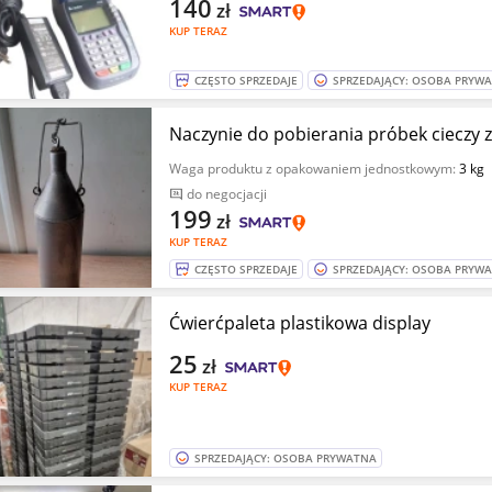
140
zł
KUP TERAZ
CZĘSTO SPRZEDAJE
SPRZEDAJĄCY: OSOBA PRYW
Naczynie do pobierania próbek cieczy z
Waga produktu z opakowaniem jednostkowym:
3 kg
do negocjacji
199
zł
KUP TERAZ
CZĘSTO SPRZEDAJE
SPRZEDAJĄCY: OSOBA PRYW
Ćwierćpaleta plastikowa display
25
zł
KUP TERAZ
SPRZEDAJĄCY: OSOBA PRYWATNA