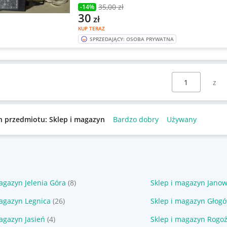
35
,00 zł
-14%
30
zł
KUP TERAZ
SPRZEDAJĄCY: OSOBA PRYWATNA
Wybierz stronę:
n przedmiotu: Sklep i magazyn
Bardzo dobry
Używany
agazyn Jelenia Góra
(8)
Sklep i magazyn Janow
magazyn Legnica
(26)
Sklep i magazyn Głog
agazyn Jasień
(4)
Sklep i magazyn Rogoź