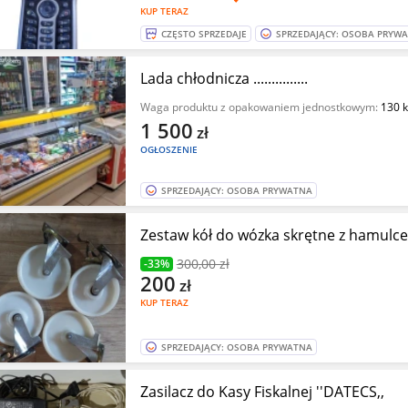
KUP TERAZ
CZĘSTO SPRZEDAJE
SPRZEDAJĄCY: OSOBA PRYW
Lada chłodnicza ...............
Waga produktu z opakowaniem jednostkowym:
130 
1 500
zł
OGŁOSZENIE
SPRZEDAJĄCY: OSOBA PRYWATNA
Zestaw kół do wózka skrętne z hamulc
300
,00 zł
-33%
200
zł
KUP TERAZ
SPRZEDAJĄCY: OSOBA PRYWATNA
Zasilacz do Kasy Fiskalnej ''DATECS,,