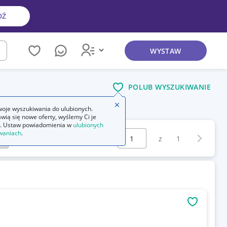
DŹ
WYSTAW
kaj
POLUB WYSZUKIWANIE
Zamknij wskazówkę
oje wyszukiwania do ulubionych.
wią się nowe oferty, wyślemy Ci je
. Ustaw powiadomienia w
ulubionych
Wybierz stronę:
waniach
.
Następna 
z
1
OBSERWU