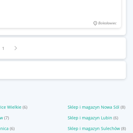
Bolesławiec
Następna strona
z
1
ice Wielkie
(6)
Sklep i magazyn Nowa Sól
(8)
ów
(7)
Sklep i magazyn Lubin
(6)
nica
(6)
Sklep i magazyn Sulechów
(8)