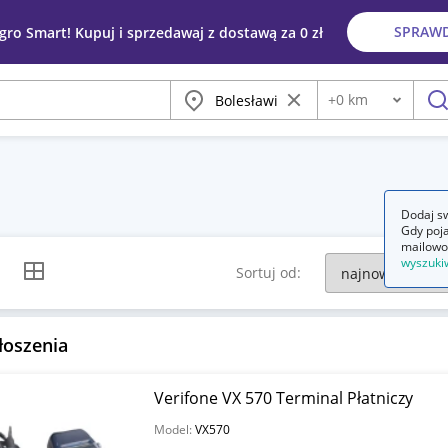
SPRAW
egro Smart! Kupuj i sprzedawaj z dostawą za 0 zł
Miasto
Wyczyść frazę
+
0
km
Odległość
szu
Dodaj sw
Gdy poja
mailowo
wyszuki
k listy
Widok siatki
Sortuj od:
łoszenia
Verifone VX 570 Terminal Płatniczy
Model:
VX570