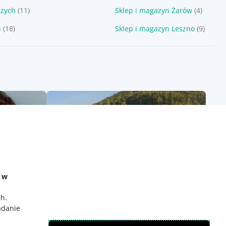
rzych
(11)
Sklep i magazyn Żarów
(4)
n
(18)
Sklep i magazyn Leszno
(9)
e w
ch
.
adanie