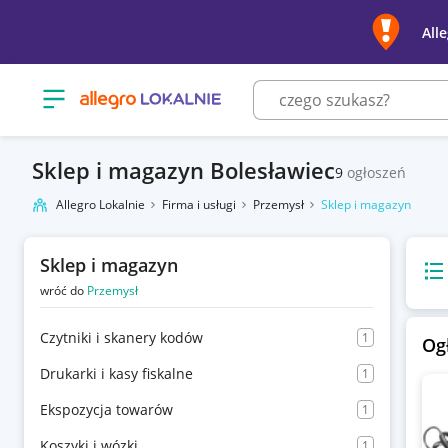
All
Otwórz menu z kategoriami
Sklep i magazyn Bolesławiec
9
ogłoszeń
Allegro Lokalnie
Firma i usługi
Przemysł
Sklep i magazyn
Sklep i magazyn
Wido
wróć do
Przemysł
Czytniki i skanery kodów
1
Og
Drukarki i kasy fiskalne
1
Ekspozycja towarów
1
Koszyki i wózki
1