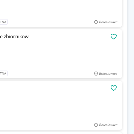
Bolesławiec
ATNA
e zbiornikow.
OBSERWU
Boleslawiec
ATNA
OBSERWU
Bolesławiec