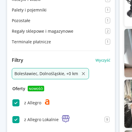
Palety i pojemniki
1
Pozostałe
1
Regały sklepowe i magazynowe
2
Terminale płatnicze
1
Filtry
Wyczyść
Bolesławiec, Dolnośląskie, +0 km
Oferty
NOWOŚĆ!
z Allegro
z Allegro Lokalnie
9