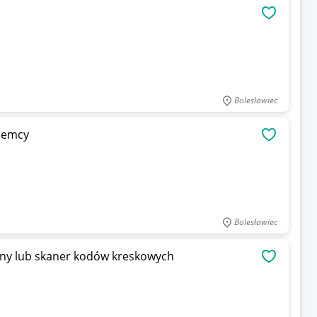
OBSERWU
Bolesławiec
iemcy
OBSERWU
Bolesławiec
ny lub skaner kodów kreskowych
OBSERWU