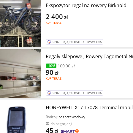
Ekspozytor regał na rowery Birkhold
2 400
zł
KUP TERAZ
SPRZEDAJĄCY: OSOBA PRYWATNA
Regały sklepowe , Rowery Tagometal N
100
,00 zł
-10%
90
zł
KUP TERAZ
SPRZEDAJĄCY: OSOBA PRYWATNA
HONEYWELL X17-17078 Terminal mobil
Rodzaj:
bezprzewodowy
do negocjacji
45
zł