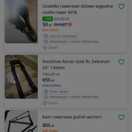
Siodełko rowerowe żelowe wygodne
OBSE
siodło rower MTB
60
,00 zł
-16%
50
zł
KUP TERAZ
CZĘSTO SPRZEDAJE
SPRZEDAJĄCY: OSOBA PRYWATNA
Chełm
RockShox Recon Gold RL DebonAir
OBSE
29" 130mm
700
,00 zł
650
zł
OGŁOSZENIE
STAN: NOWY
SPRZEDAJĄCY: OSOBA PRYWATNA
Chełm
Ram rowerowa (polski wicher)
OBSE
800
zł
KUP TERAZ