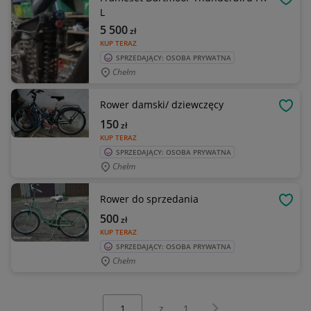
OBSE
L
5 500
zł
KUP TERAZ
SPRZEDAJĄCY: OSOBA PRYWATNA
Chełm
Rower damski/ dziewczęcy
OBSE
150
zł
KUP TERAZ
SPRZEDAJĄCY: OSOBA PRYWATNA
Chełm
Rower do sprzedania
OBSE
500
zł
KUP TERAZ
SPRZEDAJĄCY: OSOBA PRYWATNA
Chełm
Wybierz stronę:
Następna strona
z
1