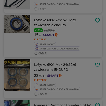
SPRZEDAJĄCY: OSOBA PRYWATNA
Chełm
Łożysko 6802 24x15x5 Max
OBSE
zawieszenie enduro
22
,99 zł
-34%
15
zł
KUP TERAZ
STAN: NOWY
SPRZEDAJĄCY: OSOBA PRYWATNA
CHEŁM
Łożysko 6901 Max 24x12x6
OBSE
zawieszenie ENDURO
22
,99
zł
KUP TERAZ
STAN: NOWY
SPRZEDAJĄCY: OSOBA PRYWATNA
CHEŁM
Frameset Dartmoor Thunderbird FR