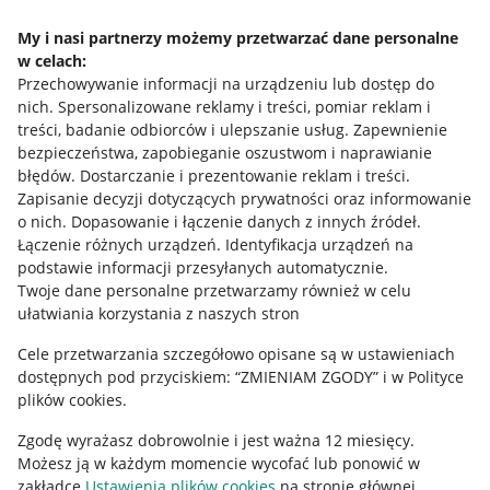
Napisz do nas
My i nasi partnerzy możemy przetwarzać dane personalne
w celach:
Allegro Gadane dla sprzedających
Przechowywanie informacji na urządzeniu lub dostęp do
Allegro Gadane dla kupujących
nich
.
Spersonalizowane reklamy i treści, pomiar reklam i
treści, badanie odbiorców i ulepszanie usług
.
Zapewnienie
Mapa miejscowości
bezpieczeństwa, zapobieganie oszustwom i naprawianie
błędów
.
Dostarczanie i prezentowanie reklam i treści
.
Informacje prawne
Zapisanie decyzji dotyczących prywatności oraz informowanie
o nich
.
Dopasowanie i łączenie danych z innych źródeł
.
Regulamin
Łączenie różnych urządzeń
.
Identyfikacja urządzeń na
podstawie informacji przesyłanych automatycznie
.
Polityka plików "cookies"
Twoje dane personalne przetwarzamy również w celu
ułatwiania korzystania z naszych stron
Ustawienia plików "cookies"
Cele przetwarzania szczegółowo opisane są w ustawieniach
Udostępnianie lokalizacji
dostępnych pod przyciskiem: “ZMIENIAM ZGODY” i w Polityce
Informacje dla Aktu o Usługach Cyfrowych
plików cookies.
Zgodę wyrażasz dobrowolnie i jest ważna 12 miesięcy.
Pobierz aplikację
Możesz ją w każdym momencie wycofać lub ponowić w
zakładce
Ustawienia plików cookies
na stronie głównej.