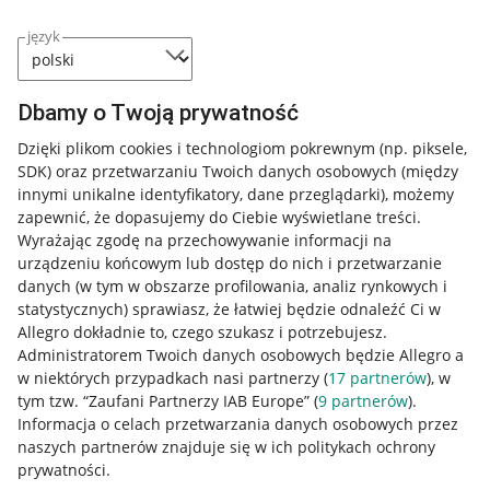
język
Dbamy o Twoją prywatność
Dzięki plikom cookies i technologiom pokrewnym
(np. piksele,
SDK)
oraz przetwarzaniu Twoich danych osobowych
(między
innymi unikalne identyfikatory, dane przeglądarki)
, możemy
zapewnić, że dopasujemy do Ciebie wyświetlane treści.
Wyrażając zgodę na przechowywanie informacji na
urządzeniu końcowym lub dostęp do nich i przetwarzanie
danych (w tym w obszarze profilowania, analiz rynkowych i
statystycznych) sprawiasz, że łatwiej będzie odnaleźć Ci w
Allegro dokładnie to, czego szukasz i potrzebujesz.
Administratorem Twoich danych osobowych będzie Allegro a
w niektórych przypadkach nasi partnerzy (
17
partnerów
), w
tym tzw. “Zaufani Partnerzy IAB Europe” (
9
partnerów
).
Przydatne informacje
Informacja o celach przetwarzania danych osobowych przez
naszych partnerów znajduje się w ich politykach ochrony
prywatności.
Jak to działa