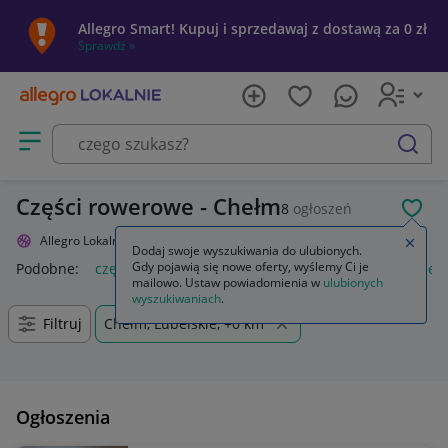
Allegro Smart! Kupuj i sprzedawaj z dostawą za 0 zł
Sprawdź »
Otwórz menu z kategoriami
szukaj
Części rowerowe - Chełm
8
ogłoszeń
POL
Allegro Lokalnie
Sport i turystyka
Rowery i akcesoria
Części
Zamkn
Dodaj swoje wyszukiwania do ulubionych.
Gdy pojawią się nowe oferty, wyślemy Ci je
Podobne:
części
części zamienne
części montażowe
częśc
mailowo. Ustaw powiadomienia w
ulubionych
wyszukiwaniach
.
Filtruj
Chełm, Lubelskie, +0 km
Ogłoszenia