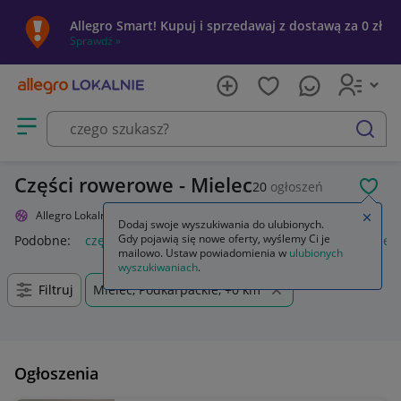
Allegro Smart! Kupuj i sprzedawaj z dostawą za 0 zł
Sprawdź »
Otwórz menu z kategoriami
szukaj
Części rowerowe - Mielec
20
ogłoszeń
POL
Allegro Lokalnie
Sport i turystyka
Rowery i akcesoria
Części
Zamkn
Dodaj swoje wyszukiwania do ulubionych.
Gdy pojawią się nowe oferty, wyślemy Ci je
Podobne:
części
części zamienne
części montażowe
częśc
mailowo. Ustaw powiadomienia w
ulubionych
wyszukiwaniach
.
Filtruj
Mielec, Podkarpackie, +0 km
Ogłoszenia