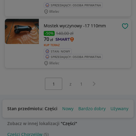
SPRZEDAJĄCY: OSOBA PRYWATNA
Mielec
Mostek wyczynowy -17 110mm
OBSE
140
,00 zł
-50%
70
zł
KUP TERAZ
STAN: NOWY
SPRZEDAJĄCY: OSOBA PRYWATNA
Mielec
Wybierz stronę:
Następna strona
z
1
Stan przedmiotu: Części
Nowy
Bardzo dobry
Używany
Zobacz w innej lokalizacji
"Części"
Części Chorzelów
(5)