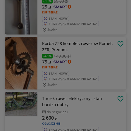
59
,00 zł
-50%
29
zł
KUP TERAZ
STAN: NOWY
SPRZEDAJĄCY: OSOBA PRYWATNA
Mielec
Korba Z28 komplet, rowerów Romet,
OBSE
ZZR, Predom,
149
,00 zł
-46%
79
zł
KUP TERAZ
STAN: NOWY
SPRZEDAJĄCY: OSOBA PRYWATNA
Mielec
Torrek rower elektryczny , stan
OBSE
bardzo dobry
do negocjacji
2 600
zł
OGŁOSZENIE
SPRZEDAJĄCY: OSOBA PRYWATNA