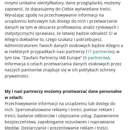
innymi unikalne identyfikatory, dane przeglądarki)
, możemy
zapewnić, że dopasujemy do Ciebie wyświetlane treści.
Wyrażając zgodę na przechowywanie informacji na
urządzeniu końcowym lub dostęp do nich i przetwarzanie
danych (w tym w obszarze profilowania, analiz rynkowych i
statystycznych) sprawiasz, że łatwiej będzie odnaleźć Ci w
Allegro dokładnie to, czego szukasz i potrzebujesz.
Administratorem Twoich danych osobowych będzie Allegro a
w niektórych przypadkach nasi partnerzy (
17
partnerów
), w
tym tzw. “Zaufani Partnerzy IAB Europe” (
9
partnerów
).
Przydatne informacje
Informacja o celach przetwarzania danych osobowych przez
naszych partnerów znajduje się w ich politykach ochrony
prywatności.
Jak to działa
Napisz do nas
My i nasi partnerzy możemy przetwarzać dane personalne
w celach:
Allegro Gadane dla sprzedających
Przechowywanie informacji na urządzeniu lub dostęp do
Allegro Gadane dla kupujących
nich
.
Spersonalizowane reklamy i treści, pomiar reklam i
treści, badanie odbiorców i ulepszanie usług
.
Zapewnienie
Mapa miejscowości
bezpieczeństwa, zapobieganie oszustwom i naprawianie
błędów
.
Dostarczanie i prezentowanie reklam i treści
.