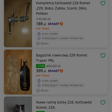
Kompletny korbowód Z28 Romet
OBSE
,ZZR, Bobo, Żabka, Szarik, Diksi,
Pelikan
199
,00 zł
189
zł
KUP TERAZ
STAN: NOWY
SPRZEDAJĄCY: OSOBA PRYWATNA
Mielec
Bagażnik rowerowy ZZR Romet
OBSE
Traper PRL
450
,00 zł
-11%
399
zł
KUP TERAZ
STAN: NOWY
SPRZEDAJĄCY: OSOBA PRYWATNA
Mielec
Nowe ramię korby Z28, korbowód
OBSE
Romet, ZZR,