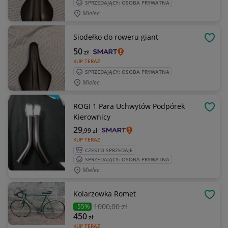
SPRZEDAJĄCY: OSOBA PRYWATNA
Mielec
Siodełko do roweru giant
OBSE
50
zł
KUP TERAZ
SPRZEDAJĄCY: OSOBA PRYWATNA
Mielec
ROGI 1 Para Uchwytów Podpórek
OBSE
Kierownicy
29
,99
zł
KUP TERAZ
CZĘSTO SPRZEDAJE
SPRZEDAJĄCY: OSOBA PRYWATNA
Mielec
Kolarzowka Romet
OBSE
1000
,00 zł
-55%
450
zł
KUP TERAZ