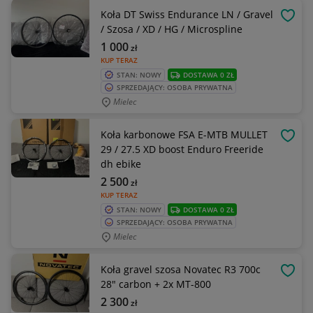
Koła DT Swiss Endurance LN / Gravel
OBSE
/ Szosa / XD / HG / Microspline
1 000
zł
KUP TERAZ
STAN: NOWY
DOSTAWA 0 ZŁ
SPRZEDAJĄCY: OSOBA PRYWATNA
Mielec
Koła karbonowe FSA E-MTB MULLET
OBSE
29 / 27.5 XD boost Enduro Freeride
dh ebike
2 500
zł
KUP TERAZ
STAN: NOWY
DOSTAWA 0 ZŁ
SPRZEDAJĄCY: OSOBA PRYWATNA
Mielec
Koła gravel szosa Novatec R3 700c
OBSE
28" carbon + 2x MT-800
2 300
zł