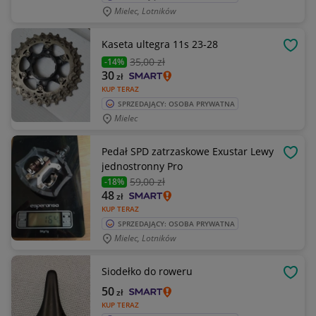
Mielec, Lotników
Kaseta ultegra 11s 23-28
OBSE
35
,00 zł
-14%
30
zł
KUP TERAZ
SPRZEDAJĄCY: OSOBA PRYWATNA
Mielec
Pedał SPD zatrzaskowe Exustar Lewy
OBSE
jednostronny Pro
59
,00 zł
-18%
48
zł
KUP TERAZ
SPRZEDAJĄCY: OSOBA PRYWATNA
Mielec, Lotników
Siodełko do roweru
OBSE
50
zł
KUP TERAZ