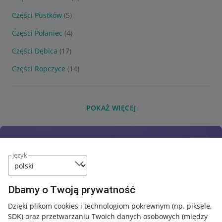
Części Pustków
(5)
Części Połaniec
(4)
Części Dębica
(17)
Części Ropczyce
(14)
POKAŻ WIĘCEJ
język
Dbamy o Twoją prywatność
Dzięki plikom cookies i technologiom pokrewnym
(np. piksele,
SDK)
oraz przetwarzaniu Twoich danych osobowych
(między