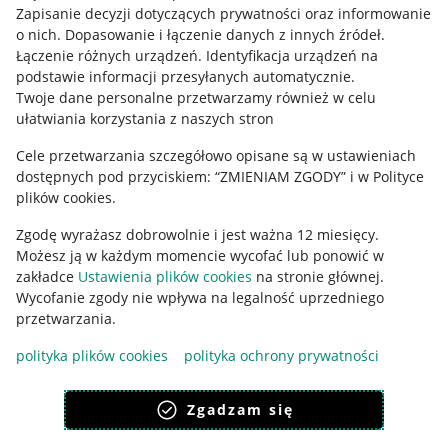
Informacje prawne
Zapisanie decyzji dotyczących prywatności oraz informowanie
o nich
.
Dopasowanie i łączenie danych z innych źródeł
.
Regulamin
Łączenie różnych urządzeń
.
Identyfikacja urządzeń na
podstawie informacji przesyłanych automatycznie
.
Polityka plików "cookies"
Twoje dane personalne przetwarzamy również w celu
ułatwiania korzystania z naszych stron
Ustawienia plików "cookies"
Cele przetwarzania szczegółowo opisane są w ustawieniach
Udostępnianie lokalizacji
dostępnych pod przyciskiem: “ZMIENIAM ZGODY” i w Polityce
Informacje dla Aktu o Usługach Cyfrowych
plików cookies.
Zgodę wyrażasz dobrowolnie i jest ważna 12 miesięcy.
Pobierz aplikację
Możesz ją w każdym momencie wycofać lub ponowić w
zakładce
Ustawienia plików cookies
na stronie głównej.
Wycofanie zgody nie wpływa na legalność uprzedniego
przetwarzania.
polityka plików cookies
polityka ochrony prywatności
Zgadzam się