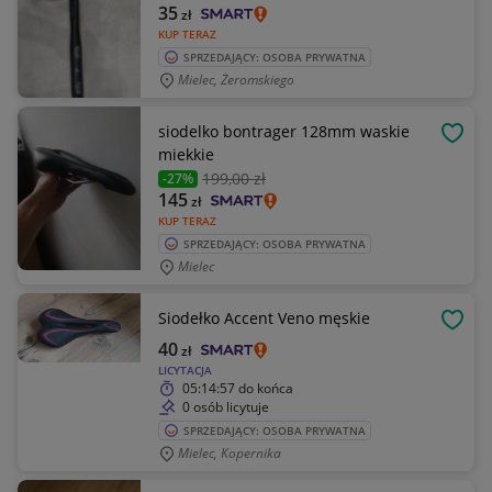
35
zł
KUP TERAZ
SPRZEDAJĄCY: OSOBA PRYWATNA
Mielec, Żeromskiego
siodelko bontrager 128mm waskie
OBSE
miekkie
199
,00 zł
-27%
145
zł
KUP TERAZ
SPRZEDAJĄCY: OSOBA PRYWATNA
Mielec
Siodełko Accent Veno męskie
OBSE
40
zł
LICYTACJA
05:14:57
do końca
0 osób licytuje
SPRZEDAJĄCY: OSOBA PRYWATNA
Mielec, Kopernika