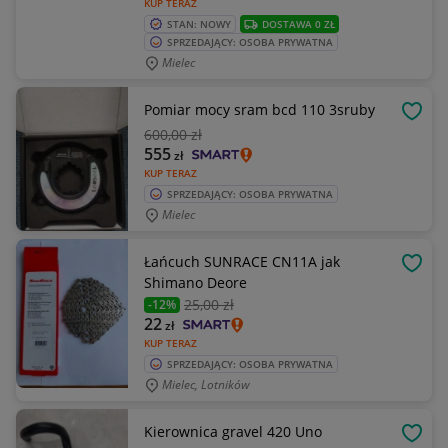
KUP TERAZ
STAN: NOWY
DOSTAWA 0 ZŁ
SPRZEDAJĄCY: OSOBA PRYWATNA
Mielec
Pomiar mocy sram bcd 110 3sruby
OBSE
600
,00 zł
555
zł
KUP TERAZ
SPRZEDAJĄCY: OSOBA PRYWATNA
Mielec
Łańcuch SUNRACE CN11A jak
OBSE
Shimano Deore
25
,00 zł
-12%
22
zł
KUP TERAZ
SPRZEDAJĄCY: OSOBA PRYWATNA
Mielec, Lotników
Kierownica gravel 420 Uno
OBSE