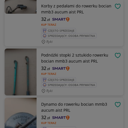
Korby z pedałami do rowerku bocian
OBSE
mmb3 aucum aist PRL
32
zł
KUP TERAZ
CZĘSTO SPRZEDAJE
SPRZEDAJĄCY: OSOBA PRYWATNA
Ryki
Podnóżki stopki 2 sztukido rowerku
OBSE
bocian mmb3 aucum aist PRL
32
zł
KUP TERAZ
CZĘSTO SPRZEDAJE
SPRZEDAJĄCY: OSOBA PRYWATNA
Ryki
Dynamo do rowerku bocian mmb3
OBSE
aucum aist PRL
32
zł
KUP TERAZ