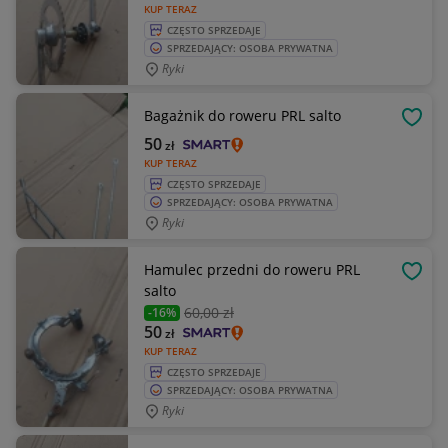
KUP TERAZ
CZĘSTO SPRZEDAJE
SPRZEDAJĄCY: OSOBA PRYWATNA
Ryki
Bagażnik do roweru PRL salto
OBSE
50
zł
KUP TERAZ
CZĘSTO SPRZEDAJE
SPRZEDAJĄCY: OSOBA PRYWATNA
Ryki
Hamulec przedni do roweru PRL
OBSE
salto
60
,00 zł
-16%
50
zł
KUP TERAZ
CZĘSTO SPRZEDAJE
SPRZEDAJĄCY: OSOBA PRYWATNA
Ryki