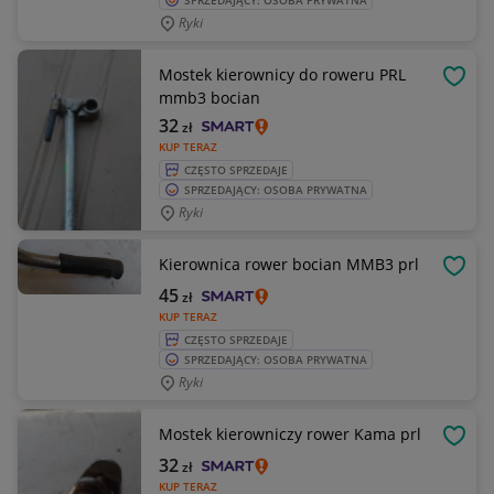
SPRZEDAJĄCY: OSOBA PRYWATNA
Ryki
Mostek kierownicy do roweru PRL
OBSE
mmb3 bocian
32
zł
KUP TERAZ
CZĘSTO SPRZEDAJE
SPRZEDAJĄCY: OSOBA PRYWATNA
Ryki
Kierownica rower bocian MMB3 prl
OBSE
45
zł
KUP TERAZ
CZĘSTO SPRZEDAJE
SPRZEDAJĄCY: OSOBA PRYWATNA
Ryki
Mostek kierowniczy rower Kama prl
OBSE
32
zł
KUP TERAZ