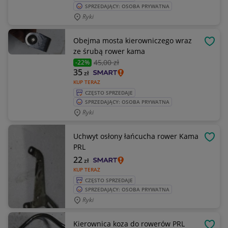
SPRZEDAJĄCY: OSOBA PRYWATNA
Ryki
Obejma mosta kierowniczego wraz
OBSE
ze śrubą rower kama
45
,00 zł
-22%
35
zł
KUP TERAZ
CZĘSTO SPRZEDAJE
SPRZEDAJĄCY: OSOBA PRYWATNA
Ryki
Uchwyt osłony łańcucha rower Kama
OBSE
PRL
22
zł
KUP TERAZ
CZĘSTO SPRZEDAJE
SPRZEDAJĄCY: OSOBA PRYWATNA
Ryki
Kierownica koza do rowerów PRL