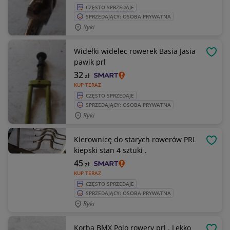
CZĘSTO SPRZEDAJE
SPRZEDAJĄCY: OSOBA PRYWATNA
Ryki
Widełki widelec rowerek Basia Jasia
OBSE
pawik prl
32
zł
KUP TERAZ
CZĘSTO SPRZEDAJE
SPRZEDAJĄCY: OSOBA PRYWATNA
Ryki
Kierownicę do starych rowerów PRL
OBSE
kiepski stan 4 sztuki .
45
zł
KUP TERAZ
CZĘSTO SPRZEDAJE
SPRZEDAJĄCY: OSOBA PRYWATNA
Ryki
Korba BMX Polo rowery prl . Lekko