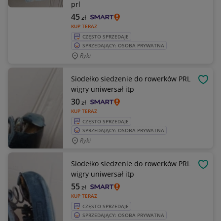
prl
45
zł
KUP TERAZ
CZĘSTO SPRZEDAJE
SPRZEDAJĄCY: OSOBA PRYWATNA
Ryki
Siodełko siedzenie do rowerków PRL
OBSE
wigry uniwersał itp
30
zł
KUP TERAZ
CZĘSTO SPRZEDAJE
SPRZEDAJĄCY: OSOBA PRYWATNA
Ryki
Siodełko siedzenie do rowerków PRL
OBSE
wigry uniwersał itp
55
zł
KUP TERAZ
CZĘSTO SPRZEDAJE
SPRZEDAJĄCY: OSOBA PRYWATNA