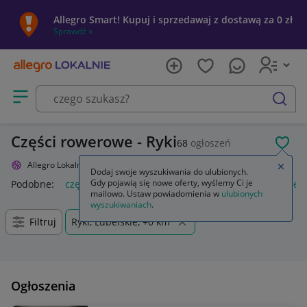
Allegro Smart! Kupuj i sprzedawaj z dostawą za 0 zł
Sprawdź »
Otwórz menu z kategoriami
szukaj
Części rowerowe - Ryki
68
ogłoszeń
POL
Allegro Lokalnie
Sport i turystyka
Rowery i akcesoria
Części
Zamkn
Dodaj swoje wyszukiwania do ulubionych.
Gdy pojawią się nowe oferty, wyślemy Ci je
Podobne:
części
części zamienne
części montażowe
częśc
mailowo. Ustaw powiadomienia w
ulubionych
wyszukiwaniach
.
Filtruj
Ryki, Lubelskie, +0 km
Ogłoszenia