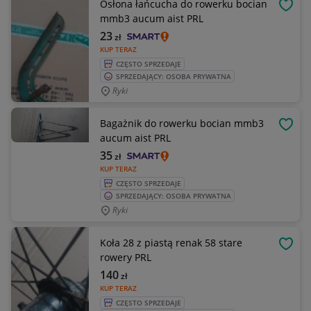
Osłona łańcucha do rowerku bocian
OBSE
mmb3 aucum aist PRL
23
zł
KUP TERAZ
CZĘSTO SPRZEDAJE
SPRZEDAJĄCY: OSOBA PRYWATNA
Ryki
Bagażnik do rowerku bocian mmb3
OBSE
aucum aist PRL
35
zł
KUP TERAZ
CZĘSTO SPRZEDAJE
SPRZEDAJĄCY: OSOBA PRYWATNA
Ryki
Koła 28 z piastą renak 58 stare
OBSE
rowery PRL
140
zł
KUP TERAZ
CZĘSTO SPRZEDAJE