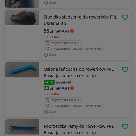
Ryki
Siodełko siedzenie do rowerków PRL
OBSE
Ukraina itp
55
zł
KUP TERAZ
CZĘSTO SPRZEDAJE
SPRZEDAJĄCY: OSOBA PRYWATNA
Ryki
Osłona łańcucha do rowerków PRL
OBSE
Basia Jasia piksi reksio itp
55
,00 zł
-45%
30
zł
KUP TERAZ
CZĘSTO SPRZEDAJE
SPRZEDAJĄCY: OSOBA PRYWATNA
Ryki
Poprzeczka ramy do rowerków PRL
OBSE
Basia Jasia piksi reksio itp