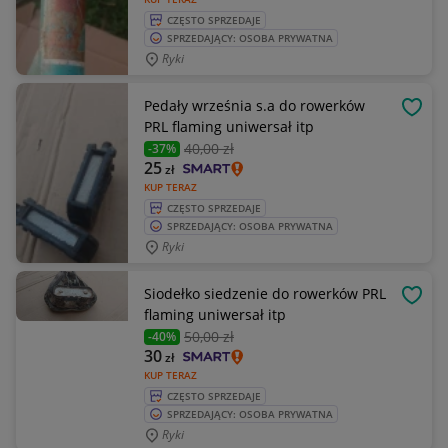
CZĘSTO SPRZEDAJE
SPRZEDAJĄCY: OSOBA PRYWATNA
Ryki
Pedały września s.a do rowerków
OBSE
PRL flaming uniwersał itp
40
,00 zł
-37%
25
zł
KUP TERAZ
CZĘSTO SPRZEDAJE
SPRZEDAJĄCY: OSOBA PRYWATNA
Ryki
Siodełko siedzenie do rowerków PRL
OBSE
flaming uniwersał itp
50
,00 zł
-40%
30
zł
KUP TERAZ
CZĘSTO SPRZEDAJE
SPRZEDAJĄCY: OSOBA PRYWATNA
Ryki