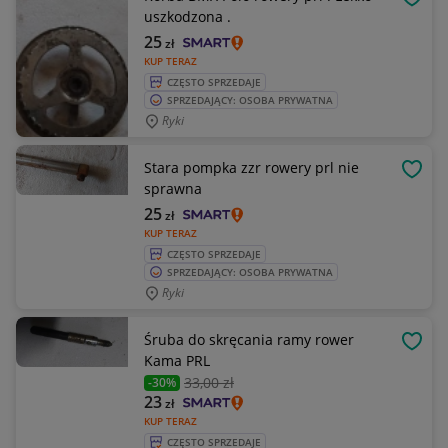
OBSE
uszkodzona .
25
zł
KUP TERAZ
CZĘSTO SPRZEDAJE
SPRZEDAJĄCY: OSOBA PRYWATNA
Ryki
Stara pompka zzr rowery prl nie
OBSE
sprawna
25
zł
KUP TERAZ
CZĘSTO SPRZEDAJE
SPRZEDAJĄCY: OSOBA PRYWATNA
Ryki
Śruba do skręcania ramy rower
OBSE
Kama PRL
33
,00 zł
-30%
23
zł
KUP TERAZ
CZĘSTO SPRZEDAJE