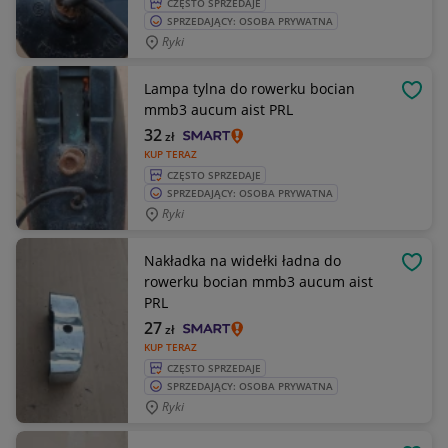
CZĘSTO SPRZEDAJE
SPRZEDAJĄCY: OSOBA PRYWATNA
Ryki
Lampa tylna do rowerku bocian
OBSE
mmb3 aucum aist PRL
32
zł
KUP TERAZ
CZĘSTO SPRZEDAJE
SPRZEDAJĄCY: OSOBA PRYWATNA
Ryki
Nakładka na widełki ładna do
OBSE
rowerku bocian mmb3 aucum aist
PRL
27
zł
KUP TERAZ
CZĘSTO SPRZEDAJE
SPRZEDAJĄCY: OSOBA PRYWATNA
Ryki