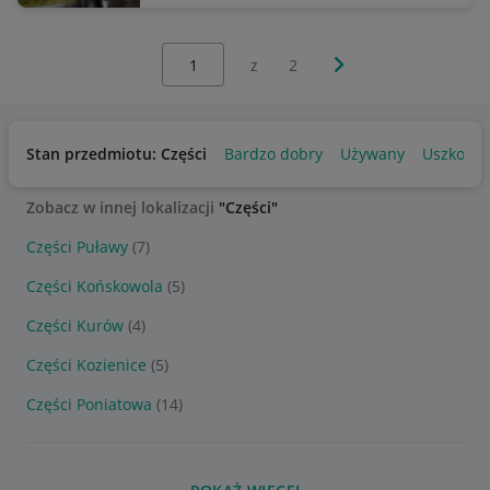
Wybierz stronę:
Następna strona
z
2
Stan przedmiotu: Części
Bardzo dobry
Używany
Uszkodz
Zobacz w innej lokalizacji
"Części"
Części Puławy
(7)
Części Końskowola
(5)
Części Kurów
(4)
Części Kozienice
(5)
Części Poniatowa
(14)