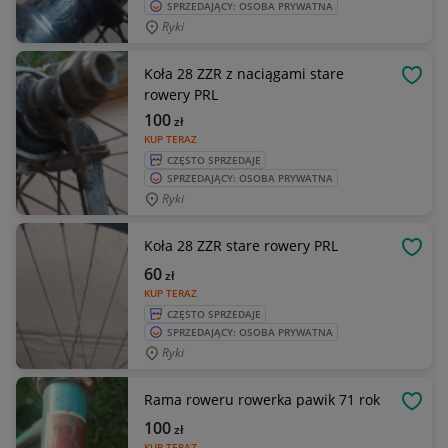
SPRZEDAJĄCY: OSOBA PRYWATNA
Ryki
Koła 28 ZZR z naciągami stare
OBSE
rowery PRL
100
zł
KUP TERAZ
CZĘSTO SPRZEDAJE
SPRZEDAJĄCY: OSOBA PRYWATNA
Ryki
Koła 28 ZZR stare rowery PRL
OBSE
60
zł
KUP TERAZ
CZĘSTO SPRZEDAJE
SPRZEDAJĄCY: OSOBA PRYWATNA
Ryki
Rama roweru rowerka pawik 71 rok
OBSE
100
zł
KUP TERAZ