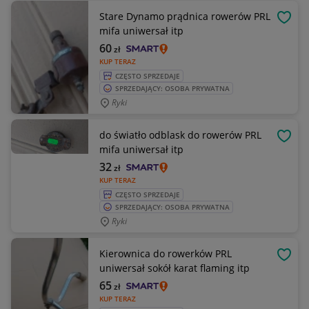
Stare Dynamo prądnica rowerów PRL
OBSE
mifa uniwersał itp
60
zł
KUP TERAZ
CZĘSTO SPRZEDAJE
SPRZEDAJĄCY: OSOBA PRYWATNA
Ryki
do światło odblask do rowerów PRL
OBSE
mifa uniwersał itp
32
zł
KUP TERAZ
CZĘSTO SPRZEDAJE
SPRZEDAJĄCY: OSOBA PRYWATNA
Ryki
Kierownica do rowerków PRL
OBSE
uniwersał sokół karat flaming itp
65
zł
KUP TERAZ