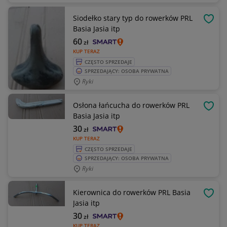
Siodełko stary typ do rowerków PRL
OBSE
Basia Jasia itp
60
zł
KUP TERAZ
CZĘSTO SPRZEDAJE
SPRZEDAJĄCY: OSOBA PRYWATNA
Ryki
Osłona łańcucha do rowerków PRL
OBSE
Basia Jasia itp
30
zł
KUP TERAZ
CZĘSTO SPRZEDAJE
SPRZEDAJĄCY: OSOBA PRYWATNA
Ryki
Kierownica do rowerków PRL Basia
OBSE
Jasia itp
30
zł
KUP TERAZ