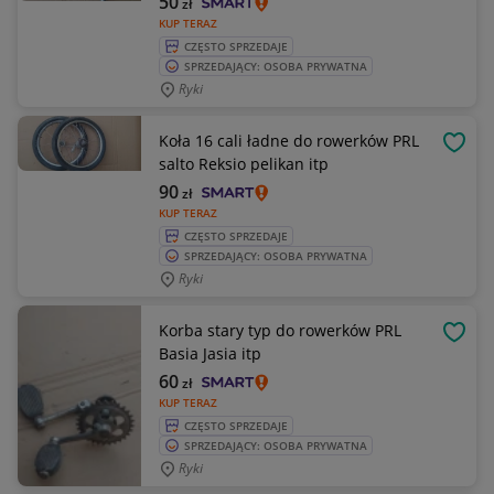
50
zł
KUP TERAZ
CZĘSTO SPRZEDAJE
SPRZEDAJĄCY: OSOBA PRYWATNA
Ryki
Koła 16 cali ładne do rowerków PRL
OBSE
salto Reksio pelikan itp
90
zł
KUP TERAZ
CZĘSTO SPRZEDAJE
SPRZEDAJĄCY: OSOBA PRYWATNA
Ryki
Korba stary typ do rowerków PRL
OBSE
Basia Jasia itp
60
zł
KUP TERAZ
CZĘSTO SPRZEDAJE
SPRZEDAJĄCY: OSOBA PRYWATNA
Ryki