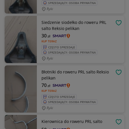
SPRZEDAJĄCY: OSOBA PRYWATNA
Ryki
Siedzenie siodełko do roweru PRL
OBSE
salto Reksio pelikan
30
zł
KUP TERAZ
CZĘSTO SPRZEDAJE
SPRZEDAJĄCY: OSOBA PRYWATNA
Ryki
Błotniki do roweru PRL salto Reksio
OBSE
pelikan
70
zł
KUP TERAZ
CZĘSTO SPRZEDAJE
SPRZEDAJĄCY: OSOBA PRYWATNA
Ryki
Kierownica do roweru PRL salto
OBSE