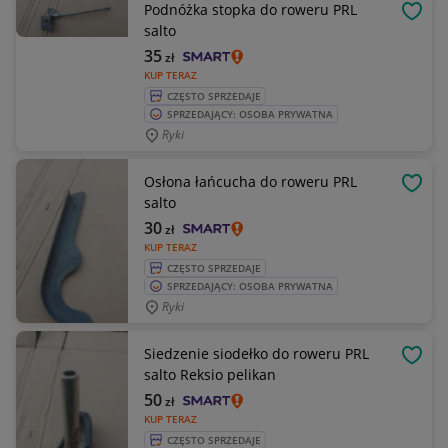
Podnóżka stopka do roweru PRL
OBSE
salto
35
zł
KUP TERAZ
CZĘSTO SPRZEDAJE
SPRZEDAJĄCY: OSOBA PRYWATNA
Ryki
Osłona łańcucha do roweru PRL
OBSE
salto
30
zł
KUP TERAZ
CZĘSTO SPRZEDAJE
SPRZEDAJĄCY: OSOBA PRYWATNA
Ryki
Siedzenie siodełko do roweru PRL
OBSE
salto Reksio pelikan
50
zł
KUP TERAZ
CZĘSTO SPRZEDAJE