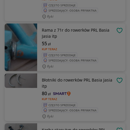
CZĘSTO SPRZEDAJE
SPRZEDAJĄCY: OSOBA PRYWATNA
Ryki
Rama z 71r do rowerków PRL Basia
OBSE
Jasia itp
55
zł
KUP TERAZ
CZĘSTO SPRZEDAJE
SPRZEDAJĄCY: OSOBA PRYWATNA
Ryki
Błotniki do rowerków PRL Basia Jasia
OBSE
itp
80
zł
KUP TERAZ
CZĘSTO SPRZEDAJE
SPRZEDAJĄCY: OSOBA PRYWATNA
Ryki
Korba stary typ do rowerków PRL