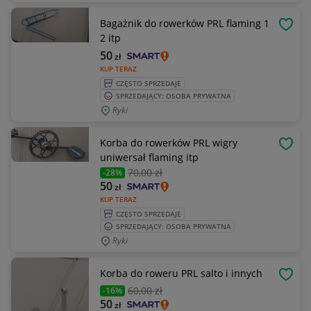
Bagażnik do rowerków PRL flaming 1
OBSE
2 itp
50
zł
KUP TERAZ
CZĘSTO SPRZEDAJE
SPRZEDAJĄCY: OSOBA PRYWATNA
Ryki
Korba do rowerków PRL wigry
OBSE
uniwersał flaming itp
70
,00 zł
-28%
50
zł
KUP TERAZ
CZĘSTO SPRZEDAJE
SPRZEDAJĄCY: OSOBA PRYWATNA
Ryki
Korba do roweru PRL salto i innych
OBSE
60
,00 zł
-16%
50
zł