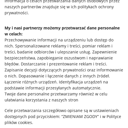
Przydatne informacje
Informacja o celach przetwarzania danych osobowych przez
naszych partnerów znajduje się w ich politykach ochrony
prywatności.
Jak to działa
Napisz do nas
My i nasi partnerzy możemy przetwarzać dane personalne
w celach:
Allegro Gadane dla sprzedających
Przechowywanie informacji na urządzeniu lub dostęp do
Allegro Gadane dla kupujących
nich
.
Spersonalizowane reklamy i treści, pomiar reklam i
treści, badanie odbiorców i ulepszanie usług
.
Zapewnienie
Mapa miejscowości
bezpieczeństwa, zapobieganie oszustwom i naprawianie
błędów
.
Dostarczanie i prezentowanie reklam i treści
.
Informacje prawne
Zapisanie decyzji dotyczących prywatności oraz informowanie
o nich
.
Dopasowanie i łączenie danych z innych źródeł
.
Regulamin
Łączenie różnych urządzeń
.
Identyfikacja urządzeń na
podstawie informacji przesyłanych automatycznie
.
Polityka plików "cookies"
Twoje dane personalne przetwarzamy również w celu
ułatwiania korzystania z naszych stron
Ustawienia plików "cookies"
Cele przetwarzania szczegółowo opisane są w ustawieniach
Udostępnianie lokalizacji
dostępnych pod przyciskiem: “ZMIENIAM ZGODY” i w Polityce
Informacje dla Aktu o Usługach Cyfrowych
plików cookies.