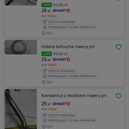
OBSE
35
,00 zł
-20%
28
zł
KUP TERAZ
CZĘSTO SPRZEDAJE
SPRZEDAJĄCY: OSOBA PRYWATNA
Ryki
Osłona łańcucha rowery prl
OBSE
30
,00 zł
-23%
23
zł
KUP TERAZ
CZĘSTO SPRZEDAJE
SPRZEDAJĄCY: OSOBA PRYWATNA
Ryki
Kierownica z mostkiem rowery prl
OBSE
25
zł
KUP TERAZ
CZĘSTO SPRZEDAJE
SPRZEDAJĄCY: OSOBA PRYWATNA
Ryki