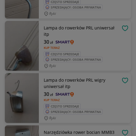
CZĘSTO SPRZEDAJE
SPRZEDAJĄCY: OSOBA PRYWATNA
Ryki
Lampa do rowerków PRL uniwersał
OBSE
itp
30
zł
KUP TERAZ
CZĘSTO SPRZEDAJE
SPRZEDAJĄCY: OSOBA PRYWATNA
Ryki
Lampa do rowerków PRL wigry
OBSE
uniwersał itp
30
zł
KUP TERAZ
CZĘSTO SPRZEDAJE
SPRZEDAJĄCY: OSOBA PRYWATNA
Ryki
Narzędziówka rower bocian MMB3
OBSE