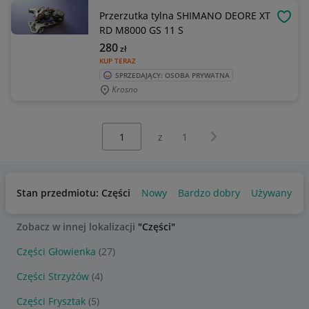
Przerzutka tylna SHIMANO DEORE XT
OBSE
RD M8000 GS 11 S
280
zł
KUP TERAZ
SPRZEDAJĄCY: OSOBA PRYWATNA
Krosno
Wybierz stronę:
Następna strona
z
1
Stan przedmiotu: Części
Nowy
Bardzo dobry
Używany
U
Zobacz w innej lokalizacji
"Części"
Części Głowienka
(27)
Części Strzyżów
(4)
Części Frysztak
(5)