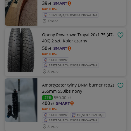
39
zł
KUP TERAZ
SPRZEDAJĄCY: OSOBA PRYWATNA
Krosno
Opony Rowerowe Trayal 20x1.75 (47-
OBSE
406) 2 szt. Kolor czarny
50
zł
KUP TERAZ
STAN: NOWY
SPRZEDAJĄCY: OSOBA PRYWATNA
Krosno
Amortyzator tylny DNM burner rcp2s
OBSE
265mm 550lbs nowy
550
,00 zł
-27%
400
zł
KUP TERAZ
STAN: NOWY
CZĘSTO SPRZEDAJE
SPRZEDAJĄCY: OSOBA PRYWATNA
Krosno