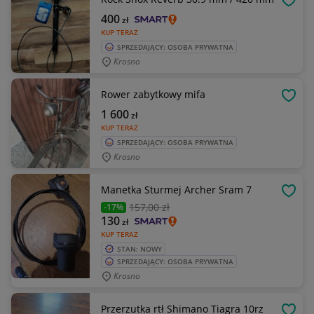
OBSE
400
zł
KUP TERAZ
SPRZEDAJĄCY: OSOBA PRYWATNA
Krosno
Rower zabytkowy mifa
OBSE
1 600
zł
KUP TERAZ
SPRZEDAJĄCY: OSOBA PRYWATNA
Krosno
Manetka Sturmej Archer Sram 7
OBSE
157
,00 zł
-17%
130
zł
KUP TERAZ
STAN: NOWY
SPRZEDAJĄCY: OSOBA PRYWATNA
Krosno
Przerzutka rtł Shimano Tiagra 10rz