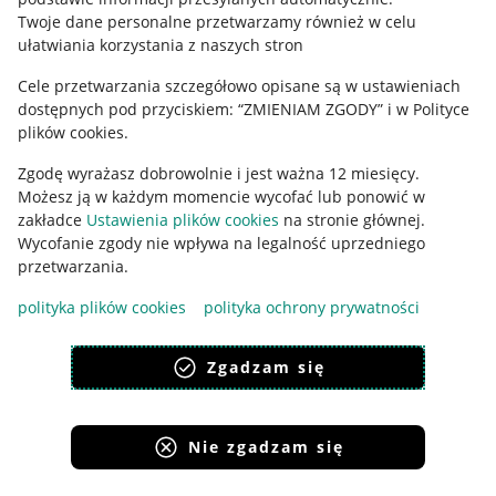
Polityka plików "cookies"
Twoje dane personalne przetwarzamy również w celu
ułatwiania korzystania z naszych stron
Ustawienia plików "cookies"
Cele przetwarzania szczegółowo opisane są w ustawieniach
Udostępnianie lokalizacji
dostępnych pod przyciskiem: “ZMIENIAM ZGODY” i w Polityce
Informacje dla Aktu o Usługach Cyfrowych
plików cookies.
Zgodę wyrażasz dobrowolnie i jest ważna 12 miesięcy.
Pobierz aplikację
Możesz ją w każdym momencie wycofać lub ponowić w
zakładce
Ustawienia plików cookies
na stronie głównej.
Wycofanie zgody nie wpływa na legalność uprzedniego
przetwarzania.
polityka plików cookies
polityka ochrony prywatności
Zgadzam się
Nie zgadzam się
Korzystanie z serwisu oznacza akceptację
regulaminu
.