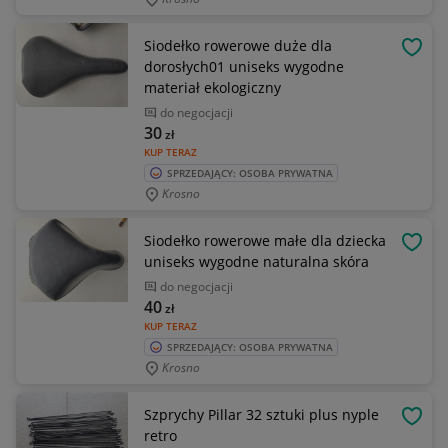
Siodełko rowerowe duże dla
OBSE
dorosłych01 uniseks wygodne
materiał ekologiczny
do negocjacji
30
zł
KUP TERAZ
SPRZEDAJĄCY: OSOBA PRYWATNA
Krosno
Siodełko rowerowe małe dla dziecka
OBSE
uniseks wygodne naturalna skóra
do negocjacji
40
zł
KUP TERAZ
SPRZEDAJĄCY: OSOBA PRYWATNA
Krosno
Szprychy Pillar 32 sztuki plus nyple
OBSE
retro