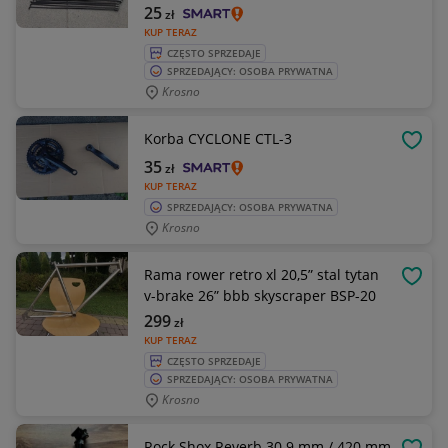
25
zł
KUP TERAZ
CZĘSTO SPRZEDAJE
SPRZEDAJĄCY: OSOBA PRYWATNA
Krosno
Korba CYCLONE CTL-3
OBSE
35
zł
KUP TERAZ
SPRZEDAJĄCY: OSOBA PRYWATNA
Krosno
Rama rower retro xl 20,5” stal tytan
OBSE
v-brake 26” bbb skyscraper BSP-20
299
zł
KUP TERAZ
CZĘSTO SPRZEDAJE
SPRZEDAJĄCY: OSOBA PRYWATNA
Krosno
Rock Shox Reverb 30.9 mm / 420 mm