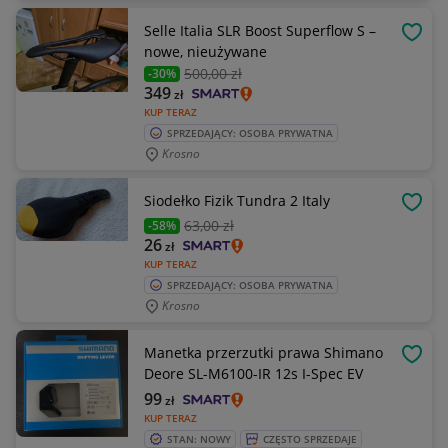
Selle Italia SLR Boost Superflow S –
OBSE
nowe, nieużywane
500
,00 zł
-30%
349
zł
KUP TERAZ
SPRZEDAJĄCY: OSOBA PRYWATNA
Krosno
Siodełko Fizik Tundra 2 Italy
OBSE
63
,00 zł
-58%
26
zł
KUP TERAZ
SPRZEDAJĄCY: OSOBA PRYWATNA
Krosno
Manetka przerzutki prawa Shimano
OBSE
Deore SL-M6100-IR 12s I-Spec EV
99
zł
KUP TERAZ
STAN: NOWY
CZĘSTO SPRZEDAJE