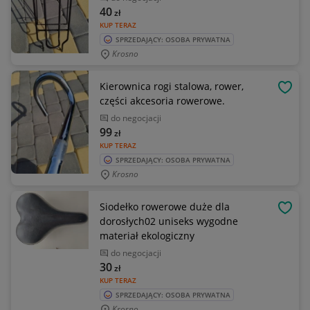
40
zł
KUP TERAZ
SPRZEDAJĄCY: OSOBA PRYWATNA
Krosno
Kierownica rogi stalowa, rower,
OBSE
części akcesoria rowerowe.
do negocjacji
99
zł
KUP TERAZ
SPRZEDAJĄCY: OSOBA PRYWATNA
Krosno
Siodełko rowerowe duże dla
OBSE
dorosłych02 uniseks wygodne
materiał ekologiczny
do negocjacji
30
zł
KUP TERAZ
SPRZEDAJĄCY: OSOBA PRYWATNA
Krosno