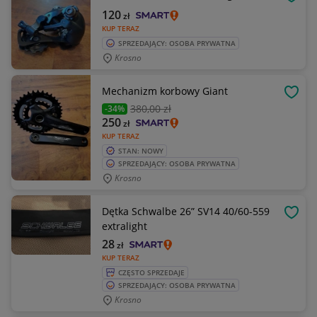
OBSE
120
zł
KUP TERAZ
SPRZEDAJĄCY: OSOBA PRYWATNA
Krosno
Mechanizm korbowy Giant
OBSE
380
,00 zł
-34%
250
zł
KUP TERAZ
STAN: NOWY
SPRZEDAJĄCY: OSOBA PRYWATNA
Krosno
Dętka Schwalbe 26” SV14 40/60-559
OBSE
extralight
28
zł
KUP TERAZ
CZĘSTO SPRZEDAJE
SPRZEDAJĄCY: OSOBA PRYWATNA
Krosno