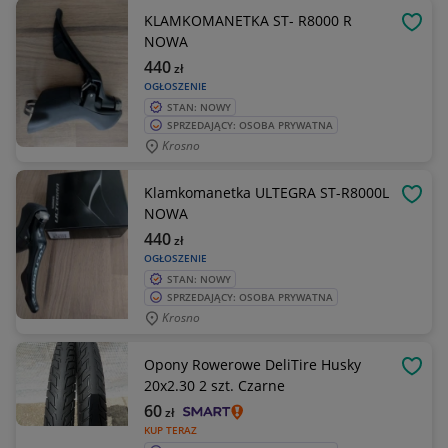
KLAMKOMANETKA ST- R8000 R
OBSE
NOWA
440
zł
OGŁOSZENIE
STAN: NOWY
SPRZEDAJĄCY: OSOBA PRYWATNA
Krosno
Klamkomanetka ULTEGRA ST-R8000L
OBSE
NOWA
440
zł
OGŁOSZENIE
STAN: NOWY
SPRZEDAJĄCY: OSOBA PRYWATNA
Krosno
Opony Rowerowe DeliTire Husky
OBSE
20x2.30 2 szt. Czarne
60
zł
KUP TERAZ