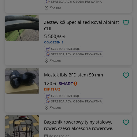
SPRZEDAJĄCY: OSOBA PRYWATNA
Krosno
Zestaw kół Specialized Roval Alpinist
OBSE
CLII
5 500
,56
zł
OGŁOSZENIE
CZĘSTO SPRZEDAJE
SPRZEDAJĄCY: OSOBA PRYWATNA
Krosno
Mostek Ibis BFD stem 50 mm
OBSE
120
zł
KUP TERAZ
CZĘSTO SPRZEDAJE
SPRZEDAJĄCY: OSOBA PRYWATNA
Krosno
Bagażnik rowerowy tylny stalowy,
OBSE
rower, części akcesoria rowerowe.
do negocjacji