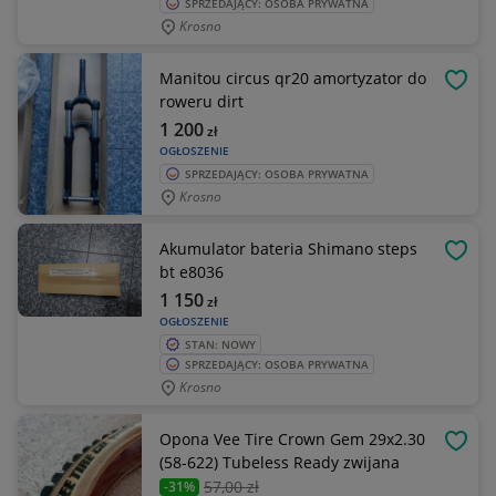
SPRZEDAJĄCY: OSOBA PRYWATNA
Krosno
Manitou circus qr20 amortyzator do
OBSE
roweru dirt
1 200
zł
OGŁOSZENIE
SPRZEDAJĄCY: OSOBA PRYWATNA
Krosno
Akumulator bateria Shimano steps
OBSE
bt e8036
1 150
zł
OGŁOSZENIE
STAN: NOWY
SPRZEDAJĄCY: OSOBA PRYWATNA
Krosno
Opona Vee Tire Crown Gem 29x2.30
OBSE
(58-622) Tubeless Ready zwijana
57
,00 zł
-31%