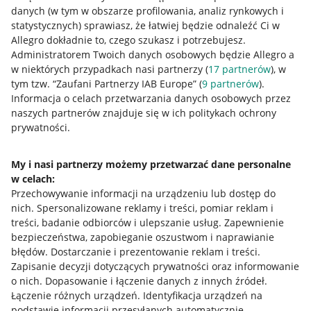
danych (w tym w obszarze profilowania, analiz rynkowych i
statystycznych) sprawiasz, że łatwiej będzie odnaleźć Ci w
Allegro dokładnie to, czego szukasz i potrzebujesz.
Administratorem Twoich danych osobowych będzie Allegro a
w niektórych przypadkach nasi partnerzy (
17
partnerów
), w
tym tzw. “Zaufani Partnerzy IAB Europe” (
9
partnerów
).
Przydatne informacje
Informacja o celach przetwarzania danych osobowych przez
naszych partnerów znajduje się w ich politykach ochrony
prywatności.
Jak to działa
Napisz do nas
My i nasi partnerzy możemy przetwarzać dane personalne
w celach:
Allegro Gadane dla sprzedających
Przechowywanie informacji na urządzeniu lub dostęp do
Allegro Gadane dla kupujących
nich
.
Spersonalizowane reklamy i treści, pomiar reklam i
treści, badanie odbiorców i ulepszanie usług
.
Zapewnienie
Mapa miejscowości
bezpieczeństwa, zapobieganie oszustwom i naprawianie
błędów
.
Dostarczanie i prezentowanie reklam i treści
.
Informacje prawne
Zapisanie decyzji dotyczących prywatności oraz informowanie
o nich
.
Dopasowanie i łączenie danych z innych źródeł
.
Regulamin
Łączenie różnych urządzeń
.
Identyfikacja urządzeń na
podstawie informacji przesyłanych automatycznie
.