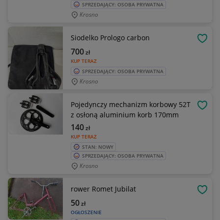
SPRZEDAJĄCY: OSOBA PRYWATNA
Krosno
Siodelko Prologo carbon
OBSE
700
zł
KUP TERAZ
SPRZEDAJĄCY: OSOBA PRYWATNA
Krosno
Pojedynczy mechanizm korbowy 52T
OBSE
z osłoną aluminium korb 170mm
140
zł
KUP TERAZ
STAN: NOWY
SPRZEDAJĄCY: OSOBA PRYWATNA
Krosno
rower Romet Jubilat
OBSE
50
zł
OGŁOSZENIE