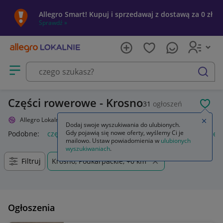
Allegro Smart! Kupuj i sprzedawaj z dostawą za 0 zł
Sprawdź »
Otwórz menu z kategoriami
szukaj
Części rowerowe - Krosno
31
ogłoszeń
POL
Allegro Lokalnie
Sport i turystyka
Rowery i akcesoria
Części
Zamkn
Dodaj swoje wyszukiwania do ulubionych.
Gdy pojawią się nowe oferty, wyślemy Ci je
Podobne:
części
części zamienne
części montażowe
częśc
mailowo. Ustaw powiadomienia w
ulubionych
wyszukiwaniach
.
Filtruj
Krosno, Podkarpackie, +0 km
Ogłoszenia