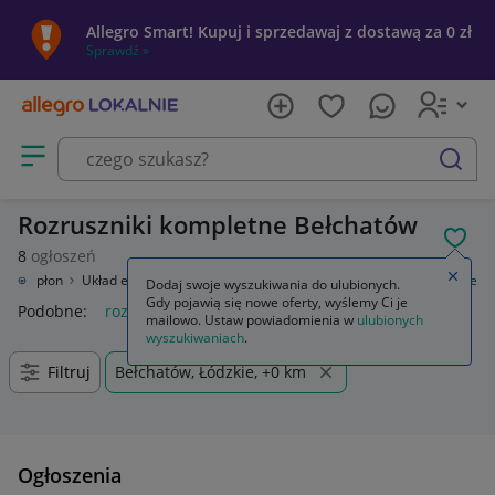
Allegro Smart! Kupuj i sprzedawaj z dostawą za 0 zł
Sprawdź »
Otwórz menu z kategoriami
szukaj
Rozruszniki kompletne Bełchatów
POL
8
ogłoszeń
Zamkn
zny, zapłon
Układ elektryczny silnika
Rozruszniki
Rozruszniki kompletne
Dodaj swoje wyszukiwania do ulubionych.
Gdy pojawią się nowe oferty, wyślemy Ci je
Podobne:
rozruszniki kompletne
mailowo. Ustaw powiadomienia w
ulubionych
wyszukiwaniach
.
Filtruj
Bełchatów, Łódzkie, +0 km
Ogłoszenia