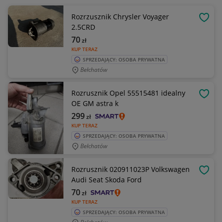
Rozrzusznik Chrysler Voyager
OBSE
2.5CRD
70
zł
KUP TERAZ
SPRZEDAJĄCY: OSOBA PRYWATNA
Bełchatów
Rozrusznik Opel 55515481 idealny
OBSE
OE GM astra k
299
zł
KUP TERAZ
SPRZEDAJĄCY: OSOBA PRYWATNA
Bełchatów
Rozrusznik 020911023P Volkswagen
OBSE
Audi Seat Skoda Ford
70
zł
KUP TERAZ
SPRZEDAJĄCY: OSOBA PRYWATNA