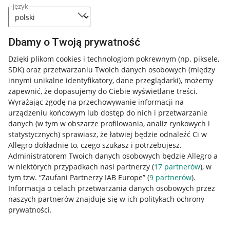
język
Dbamy o Twoją prywatność
Dzięki plikom cookies i technologiom pokrewnym
(np. piksele,
SDK)
oraz przetwarzaniu Twoich danych osobowych
(między
innymi unikalne identyfikatory, dane przeglądarki)
, możemy
zapewnić, że dopasujemy do Ciebie wyświetlane treści.
Wyrażając zgodę na przechowywanie informacji na
urządzeniu końcowym lub dostęp do nich i przetwarzanie
danych (w tym w obszarze profilowania, analiz rynkowych i
statystycznych) sprawiasz, że łatwiej będzie odnaleźć Ci w
Allegro dokładnie to, czego szukasz i potrzebujesz.
Administratorem Twoich danych osobowych będzie Allegro a
w niektórych przypadkach nasi partnerzy (
17
partnerów
), w
tym tzw. “Zaufani Partnerzy IAB Europe” (
9
partnerów
).
Przydatne informacje
Informacja o celach przetwarzania danych osobowych przez
naszych partnerów znajduje się w ich politykach ochrony
prywatności.
Jak to działa
Napisz do nas