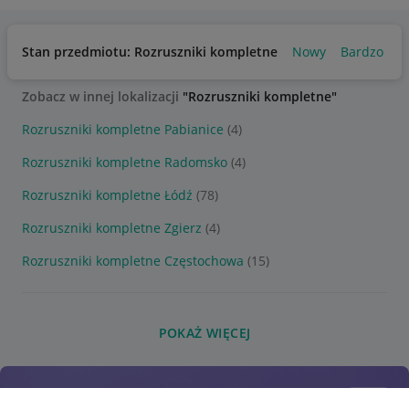
Stan przedmiotu: Rozruszniki kompletne
Nowy
Bardzo dob
Zobacz w innej lokalizacji
"Rozruszniki kompletne"
Rozruszniki kompletne Pabianice
(4)
Rozruszniki kompletne Radomsko
(4)
Rozruszniki kompletne Łódź
(78)
Rozruszniki kompletne Zgierz
(4)
Rozruszniki kompletne Częstochowa
(15)
POKAŻ WIĘCEJ