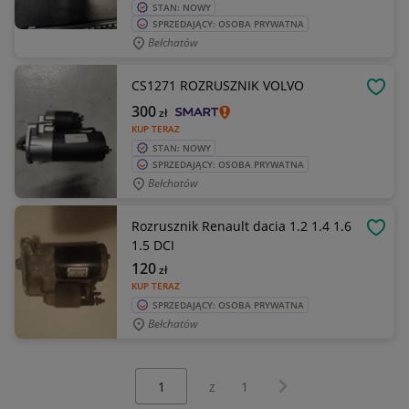
STAN: NOWY
SPRZEDAJĄCY: OSOBA PRYWATNA
Bełchatów
CS1271 ROZRUSZNIK VOLVO
OBSE
300
zł
KUP TERAZ
STAN: NOWY
SPRZEDAJĄCY: OSOBA PRYWATNA
Bełchatów
Rozrusznik Renault dacia 1.2 1.4 1.6
OBSE
1.5 DCI
120
zł
KUP TERAZ
SPRZEDAJĄCY: OSOBA PRYWATNA
Bełchatów
Wybierz stronę:
Następna strona
z
1