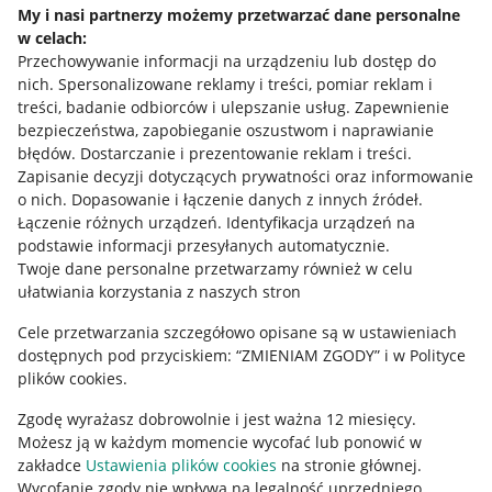
My i nasi partnerzy możemy przetwarzać dane personalne
w celach:
Allegro Gadane dla sprzedających
Przechowywanie informacji na urządzeniu lub dostęp do
Allegro Gadane dla kupujących
nich
.
Spersonalizowane reklamy i treści, pomiar reklam i
treści, badanie odbiorców i ulepszanie usług
.
Zapewnienie
Mapa miejscowości
bezpieczeństwa, zapobieganie oszustwom i naprawianie
błędów
.
Dostarczanie i prezentowanie reklam i treści
.
Informacje prawne
Zapisanie decyzji dotyczących prywatności oraz informowanie
o nich
.
Dopasowanie i łączenie danych z innych źródeł
.
Regulamin
Łączenie różnych urządzeń
.
Identyfikacja urządzeń na
podstawie informacji przesyłanych automatycznie
.
Polityka plików "cookies"
Twoje dane personalne przetwarzamy również w celu
ułatwiania korzystania z naszych stron
Ustawienia plików "cookies"
Cele przetwarzania szczegółowo opisane są w ustawieniach
Udostępnianie lokalizacji
dostępnych pod przyciskiem: “ZMIENIAM ZGODY” i w Polityce
Informacje dla Aktu o Usługach Cyfrowych
plików cookies.
Zgodę wyrażasz dobrowolnie i jest ważna 12 miesięcy.
Pobierz aplikację
Możesz ją w każdym momencie wycofać lub ponowić w
zakładce
Ustawienia plików cookies
na stronie głównej.
Wycofanie zgody nie wpływa na legalność uprzedniego