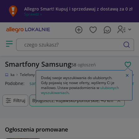
Allegro Smart! Kupuj i sprzedawaj z dostawą za 0 zł
Sprawdź »
Otwórz menu z kategoriami
szukaj
Smartfony Samsung
58
ogłoszeń
POL
ektronika
Telefony i Akcesoria
Smartfony i telefony komórkowe
Samsung
Zamkn
Dodaj swoje wyszukiwania do ulubionych.
Gdy pojawią się nowe oferty, wyślemy Ci je
Podobne:
samsung s25
samsung s26
samsung s24
samsu
mailowo. Ustaw powiadomienia w
ulubionych
wyszukiwaniach
.
Filtruj
Bydgoszcz, Kujawsko-pomorskie, +0 km
Ogłoszenia promowane