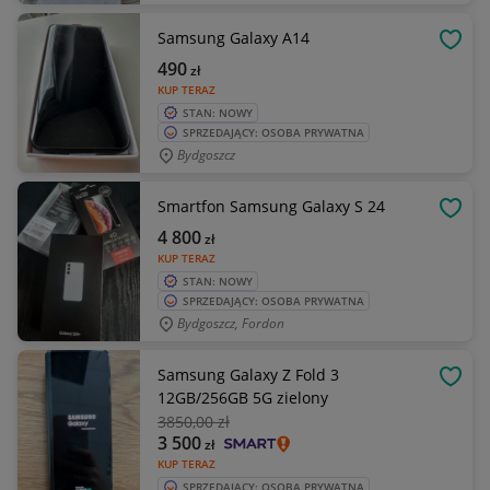
Samsung Galaxy A14
OBSE
490
zł
KUP TERAZ
STAN: NOWY
SPRZEDAJĄCY: OSOBA PRYWATNA
Bydgoszcz
Smartfon Samsung Galaxy S 24
OBSE
4 800
zł
KUP TERAZ
STAN: NOWY
SPRZEDAJĄCY: OSOBA PRYWATNA
Bydgoszcz, Fordon
Samsung Galaxy Z Fold 3
OBSE
12GB/256GB 5G zielony
3850
,00 zł
3 500
zł
KUP TERAZ
SPRZEDAJĄCY: OSOBA PRYWATNA