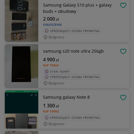
Samsung Galaxy S10 plus + galaxy
OBSE
buds + obudowy
2 000
zł
OGŁOSZENIE
SPRZEDAJĄCY: OSOBA PRYWATNA
Bydgoszcz
samsung s20 note ultra 256gb
OBSE
4 900
zł
KUP TERAZ
STAN: NOWY
SPRZEDAJĄCY: OSOBA PRYWATNA
Bydgoszcz
Samsung galaxy Note 8
OBSE
1 300
zł
KUP TERAZ
SPRZEDAJĄCY: OSOBA PRYWATNA
Bydgoszcz