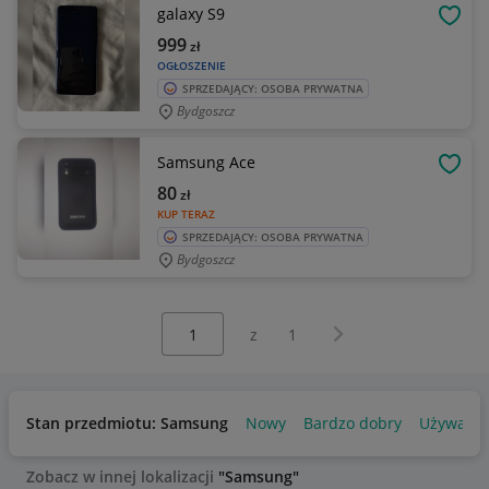
galaxy S9
OBSE
999
zł
OGŁOSZENIE
SPRZEDAJĄCY: OSOBA PRYWATNA
Bydgoszcz
Samsung Ace
OBSE
80
zł
KUP TERAZ
SPRZEDAJĄCY: OSOBA PRYWATNA
Bydgoszcz
Wybierz stronę:
Następna strona
z
1
Stan przedmiotu: Samsung
Nowy
Bardzo dobry
Używany
Zobacz w innej lokalizacji
"Samsung"