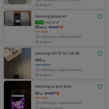
Bydgoszcz
Samsung galaxy A3
OBSE
145
,00 zł
-31%
99
,99
zł
KUP TERAZ
SPRZEDAJĄCY: OSOBA PRYWATNA
Bydgoszcz
Samsung S20 FE 5G 128 GB
OBSE
450
zł
OGŁOSZENIE
SPRZEDAJĄCY: OSOBA PRYWATNA
Bydgoszcz
Samsung s2 plus biały
OBSE
60
zł
KUP TERAZ
SPRZEDAJĄCY: OSOBA PRYWATNA
Bydgoszcz, Fordon