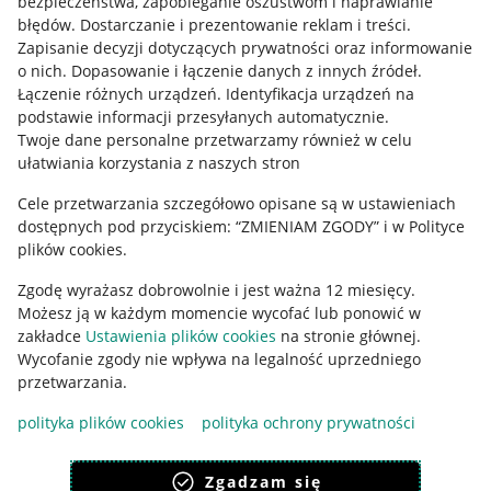
bezpieczeństwa, zapobieganie oszustwom i naprawianie
błędów
.
Dostarczanie i prezentowanie reklam i treści
.
Informacje prawne
Zapisanie decyzji dotyczących prywatności oraz informowanie
o nich
.
Dopasowanie i łączenie danych z innych źródeł
.
Regulamin
Łączenie różnych urządzeń
.
Identyfikacja urządzeń na
podstawie informacji przesyłanych automatycznie
.
Polityka plików "cookies"
Twoje dane personalne przetwarzamy również w celu
ułatwiania korzystania z naszych stron
Ustawienia plików "cookies"
Cele przetwarzania szczegółowo opisane są w ustawieniach
Udostępnianie lokalizacji
dostępnych pod przyciskiem: “ZMIENIAM ZGODY” i w Polityce
Informacje dla Aktu o Usługach Cyfrowych
plików cookies.
Zgodę wyrażasz dobrowolnie i jest ważna 12 miesięcy.
Pobierz aplikację
Możesz ją w każdym momencie wycofać lub ponowić w
zakładce
Ustawienia plików cookies
na stronie głównej.
Wycofanie zgody nie wpływa na legalność uprzedniego
przetwarzania.
polityka plików cookies
polityka ochrony prywatności
Zgadzam się