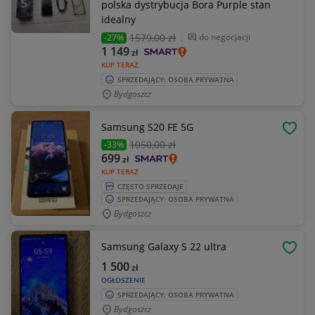
polska dystrybucja Bora Purple stan
idealny
1579
,00 zł
do negocjacji
-27%
1 149
zł
KUP TERAZ
SPRZEDAJĄCY: OSOBA PRYWATNA
Bydgoszcz
Samsung S20 FE 5G
OBSE
1050
,00 zł
-33%
699
zł
KUP TERAZ
CZĘSTO SPRZEDAJE
SPRZEDAJĄCY: OSOBA PRYWATNA
Bydgoszcz
Samsung Galaxy S 22 ultra
OBSE
1 500
zł
OGŁOSZENIE
SPRZEDAJĄCY: OSOBA PRYWATNA
Bydgoszcz