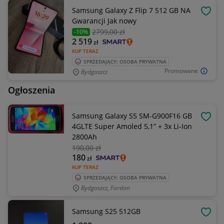
Samsung Galaxy Z Flip 7 512 GB NA
OBSE
Gwarancji Jak nowy
2799
,00 zł
-10%
2 519
zł
KUP TERAZ
SPRZEDAJĄCY: OSOBA PRYWATNA
Promowane
Bydgoszcz
Ogłoszenia
Samsung Galaxy S5 SM-G900F16 GB
OBSE
4GLTE Super Amoled 5,1” + 3x Li-Ion
2800Ah
190
,00 zł
180
zł
KUP TERAZ
SPRZEDAJĄCY: OSOBA PRYWATNA
Bydgoszcz, Fordon
Samsung S25 512GB
OBSE