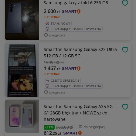
Samsung galaxy z fold 6 256 GB
OBSE
2 600
zł
KUP TERAZ
STAN: NOWY
SPRZEDAJĄCY: OSOBA PRYWATNA
Bydgoszcz
Smartfon Samsung Galaxy S23 Ultra
OBSE
512 GB / 12 GB 5G
1599
,00 zł
1 467
zł
KUP TERAZ
CZĘSTO SPRZEDAJE
SPRZEDAJĄCY: OSOBA PRYWATNA
Bydgoszcz
Smartfon Samsung Galaxy A35 5G
OBSE
6/128GB błękitny + NOWE szkło
hartowane
900
,00 zł
do negocjacji
-31%
612
,25
zł