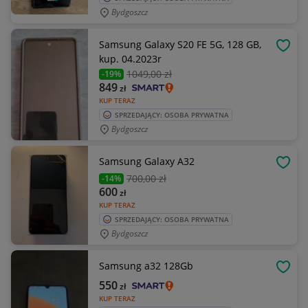
Bydgoszcz
Samsung Galaxy S20 FE 5G, 128 GB,
OBSE
kup. 04.2023r
1049
,00 zł
-19%
849
zł
KUP TERAZ
SPRZEDAJĄCY: OSOBA PRYWATNA
Bydgoszcz
Samsung Galaxy A32
OBSE
700
,00 zł
-14%
600
zł
KUP TERAZ
SPRZEDAJĄCY: OSOBA PRYWATNA
Bydgoszcz
Samsung a32 128Gb
OBSE
550
zł
KUP TERAZ