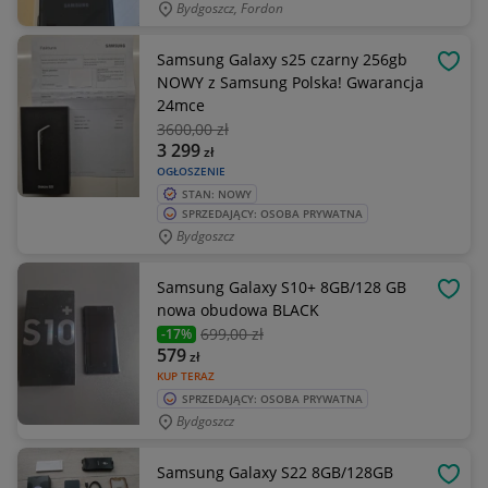
Bydgoszcz, Fordon
Samsung Galaxy s25 czarny 256gb
OBSE
NOWY z Samsung Polska! Gwarancja
24mce
3600
,00 zł
3 299
zł
OGŁOSZENIE
STAN: NOWY
SPRZEDAJĄCY: OSOBA PRYWATNA
Bydgoszcz
Samsung Galaxy S10+ 8GB/128 GB
OBSE
nowa obudowa BLACK
699
,00 zł
-17%
579
zł
KUP TERAZ
SPRZEDAJĄCY: OSOBA PRYWATNA
Bydgoszcz
Samsung Galaxy S22 8GB/128GB
OBSE