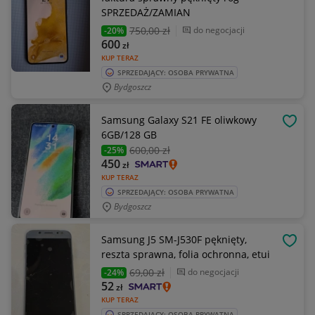
SPRZEDAŻ/ZAMIAN
750
,00 zł
do negocjacji
-20%
600
zł
KUP TERAZ
SPRZEDAJĄCY: OSOBA PRYWATNA
Bydgoszcz
Samsung Galaxy S21 FE oliwkowy
OBSE
6GB/128 GB
600
,00 zł
-25%
450
zł
KUP TERAZ
SPRZEDAJĄCY: OSOBA PRYWATNA
Bydgoszcz
Samsung J5 SM-J530F pęknięty,
OBSE
reszta sprawna, folia ochronna, etui
69
,00 zł
do negocjacji
-24%
52
zł
KUP TERAZ
SPRZEDAJĄCY: OSOBA PRYWATNA