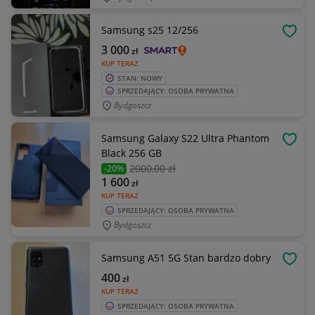
Samsung s25 12/256
OBSE
3 000
zł
KUP TERAZ
STAN: NOWY
SPRZEDAJĄCY: OSOBA PRYWATNA
Bydgoszcz
Samsung Galaxy S22 Ultra Phantom
OBSE
Black 256 GB
2000
,00 zł
-20%
1 600
zł
KUP TERAZ
SPRZEDAJĄCY: OSOBA PRYWATNA
Bydgoszcz
Samsung A51 5G Stan bardzo dobry
OBSE
400
zł
KUP TERAZ
SPRZEDAJĄCY: OSOBA PRYWATNA