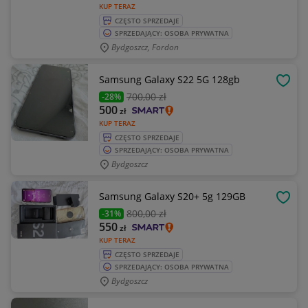
KUP TERAZ
CZĘSTO SPRZEDAJE
SPRZEDAJĄCY: OSOBA PRYWATNA
Bydgoszcz, Fordon
Samsung Galaxy S22 5G 128gb
OBSE
700
,00 zł
-28%
500
zł
KUP TERAZ
CZĘSTO SPRZEDAJE
SPRZEDAJĄCY: OSOBA PRYWATNA
Bydgoszcz
Samsung Galaxy S20+ 5g 129GB
OBSE
800
,00 zł
-31%
550
zł
KUP TERAZ
CZĘSTO SPRZEDAJE
SPRZEDAJĄCY: OSOBA PRYWATNA
Bydgoszcz