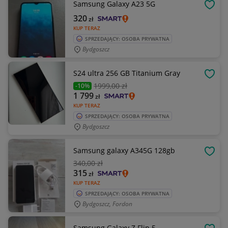
Samsung Galaxy A23 5G
OBSE
320
zł
KUP TERAZ
SPRZEDAJĄCY: OSOBA PRYWATNA
Bydgoszcz
S24 ultra 256 GB Titanium Gray
OBSE
1999
,00 zł
-10%
1 799
zł
KUP TERAZ
SPRZEDAJĄCY: OSOBA PRYWATNA
Bydgoszcz
Samsung galaxy A345G 128gb
OBSE
340
,00 zł
315
zł
KUP TERAZ
SPRZEDAJĄCY: OSOBA PRYWATNA
Bydgoszcz, Fordon
Samsung Galaxy Z Flip 5