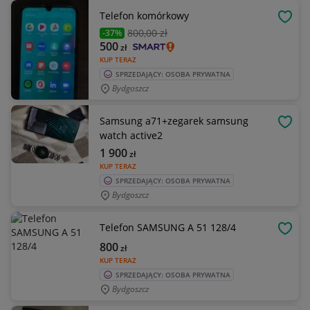
Telefon komórkowy
OBSE
800
,00 zł
-37%
500
zł
KUP TERAZ
SPRZEDAJĄCY: OSOBA PRYWATNA
Bydgoszcz
Samsung a71+zegarek samsung
OBSE
watch active2
1 900
zł
KUP TERAZ
SPRZEDAJĄCY: OSOBA PRYWATNA
Bydgoszcz
Telefon SAMSUNG A 51 128/4
OBSE
800
zł
KUP TERAZ
SPRZEDAJĄCY: OSOBA PRYWATNA
Bydgoszcz