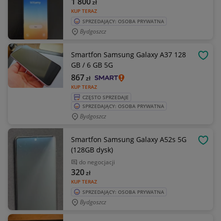
1 800
zł
KUP TERAZ
SPRZEDAJĄCY: OSOBA PRYWATNA
Bydgoszcz
Smartfon Samsung Galaxy A37 128
OBSE
GB / 6 GB 5G
867
zł
KUP TERAZ
CZĘSTO SPRZEDAJE
SPRZEDAJĄCY: OSOBA PRYWATNA
Bydgoszcz
Smartfon Samsung Galaxy A52s 5G
OBSE
(128GB dysk)
do negocjacji
320
zł
KUP TERAZ
SPRZEDAJĄCY: OSOBA PRYWATNA
Bydgoszcz