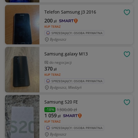
Telefon Samsung J3 2016
OBSE
200
zł
KUP TERAZ
SPRZEDAJĄCY: OSOBA PRYWATNA
Bydgoszcz
Samsung galaxy M13
OBSE
do negocjacji
370
zł
KUP TERAZ
SPRZEDAJĄCY: OSOBA PRYWATNA
Bydgoszcz, Miedzyń
Samsung S20 FE
OBSE
1300
,00 zł
-18%
1 059
zł
KUP TERAZ
SPRZEDAJĄCY: OSOBA PRYWATNA
Bydgoszcz