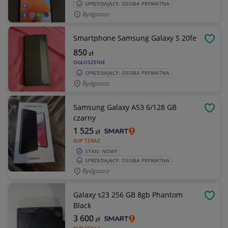
SPRZEDAJĄCY: OSOBA PRYWATNA
Bydgoszcz
Smartphone Samsung Galaxy S 20fe
OBSE
850
zł
OGŁOSZENIE
SPRZEDAJĄCY: OSOBA PRYWATNA
Bydgoszcz
Samsung Galaxy A53 6/128 GB
OBSE
czarny
1 525
zł
KUP TERAZ
STAN: NOWY
SPRZEDAJĄCY: OSOBA PRYWATNA
Bydgoszcz
Galaxy s23 256 GB 8gb Phantom
OBSE
Black
3 600
zł