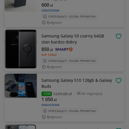
600
zł
OGŁOSZENIE
SPRZEDAJĄCY: OSOBA PRYWATNA
Bydgoszcz
Samsung Galaxy S9 czarny 64GB
OBSE
stan bardzo dobry
850
zł
KUP TERAZ
SPRZEDAJĄCY: OSOBA PRYWATNA
Bydgoszcz
Samsung Galaxy S10 128gb & Galaxy
OBSE
Buds
1249
,00 zł
do negocjacji
-15%
1 050
zł
OGŁOSZENIE
SPRZEDAJĄCY: OSOBA PRYWATNA
Bydgoszcz