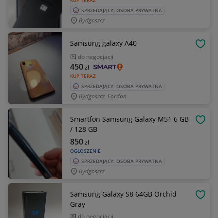
KUP TERAZ
SPRZEDAJĄCY: OSOBA PRYWATNA
Bydgoszcz
Samsung galaxy A40
OBSE
do negocjacji
450
zł
KUP TERAZ
SPRZEDAJĄCY: OSOBA PRYWATNA
Bydgoszcz, Fordon
Smartfon Samsung Galaxy M51 6 GB
OBSE
/ 128 GB
850
zł
OGŁOSZENIE
SPRZEDAJĄCY: OSOBA PRYWATNA
Bydgoszcz
Samsung Galaxy S8 64GB Orchid
OBSE
Gray
do negocjacji