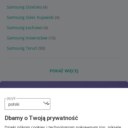
Samsung Osielsko
(4)
Samsung Solec Kujawski
(4)
Samsung Łochowo
(4)
Samsung Inowrocław
(10)
Samsung Toruń
(90)
POKAŻ WIĘCEJ
język
Dbamy o Twoją prywatność
Dzięki plikom cookies i technologiom pokrewnym
(np. piksele,