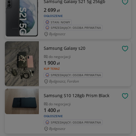
Samsung Galaxy S21 5g 256gb
OBSE
2 699
zł
OGŁOSZENIE
STAN: NOWY
SPRZEDAJĄCY: OSOBA PRYWATNA
Bydgoszcz
Samsung Galaxy s20
OBSE
do negocjacji
1 900
zł
KUP TERAZ
SPRZEDAJĄCY: OSOBA PRYWATNA
Bydgoszcz, Fordon
Samsung S10 128gb Prism Black
OBSE
do negocjacji
1 400
zł
OGŁOSZENIE
SPRZEDAJĄCY: OSOBA PRYWATNA
Bydgoszcz