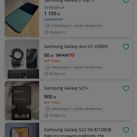
OBSE
1190
,00 zł
1 100
zł
OGŁOSZENIE
SPRZEDAJĄCY: OSOBA PRYWATNA
Bydgoszcz
Samsung Galaxy Ace GT-S5839i
OBSE
60
zł
KUP TERAZ
SPRZEDAJĄCY: OSOBA PRYWATNA
Bydgoszcz
Samsung Galaxy S21+
OBSE
900
zł
KUP TERAZ
SPRZEDAJĄCY: OSOBA PRYWATNA
Bydgoszcz
Samsung Galaxy S22 5G 8/128GB
OBSE
faktura sprawny pęknięty róg