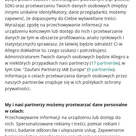
SDK)
oraz przetwarzaniu Twoich danych osobowych
(między
innymi unikalne identyfikatory, dane przeglądarki)
, możemy
zapewnić, że dopasujemy do Ciebie wyświetlane treści.
Wyrażając zgodę na przechowywanie informacji na
urządzeniu końcowym lub dostęp do nich i przetwarzanie
danych (w tym w obszarze profilowania, analiz rynkowych i
statystycznych) sprawiasz, że łatwiej będzie odnaleźć Ci w
Allegro dokładnie to, czego szukasz i potrzebujesz.
Administratorem Twoich danych osobowych będzie Allegro a
w niektórych przypadkach nasi partnerzy (
17
partnerów
), w
tym tzw. “Zaufani Partnerzy IAB Europe” (
9
partnerów
).
Przydatne informacje
Informacja o celach przetwarzania danych osobowych przez
naszych partnerów znajduje się w ich politykach ochrony
prywatności.
Jak to działa
Napisz do nas
My i nasi partnerzy możemy przetwarzać dane personalne
w celach:
Allegro Gadane dla sprzedających
Przechowywanie informacji na urządzeniu lub dostęp do
Allegro Gadane dla kupujących
nich
.
Spersonalizowane reklamy i treści, pomiar reklam i
treści, badanie odbiorców i ulepszanie usług
.
Zapewnienie
Mapa miejscowości