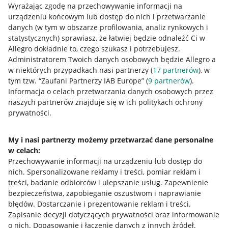
Wyrażając zgodę na przechowywanie informacji na
urządzeniu końcowym lub dostęp do nich i przetwarzanie
danych (w tym w obszarze profilowania, analiz rynkowych i
statystycznych) sprawiasz, że łatwiej będzie odnaleźć Ci w
Allegro dokładnie to, czego szukasz i potrzebujesz.
Administratorem Twoich danych osobowych będzie Allegro a
w niektórych przypadkach nasi partnerzy (
17
partnerów
), w
tym tzw. “Zaufani Partnerzy IAB Europe” (
9
partnerów
).
Przydatne informacje
Informacja o celach przetwarzania danych osobowych przez
naszych partnerów znajduje się w ich politykach ochrony
prywatności.
Jak to działa
Napisz do nas
My i nasi partnerzy możemy przetwarzać dane personalne
w celach:
Allegro Gadane dla sprzedających
Przechowywanie informacji na urządzeniu lub dostęp do
Allegro Gadane dla kupujących
nich
.
Spersonalizowane reklamy i treści, pomiar reklam i
treści, badanie odbiorców i ulepszanie usług
.
Zapewnienie
Mapa miejscowości
bezpieczeństwa, zapobieganie oszustwom i naprawianie
błędów
.
Dostarczanie i prezentowanie reklam i treści
.
Informacje prawne
Zapisanie decyzji dotyczących prywatności oraz informowanie
o nich
.
Dopasowanie i łączenie danych z innych źródeł
.