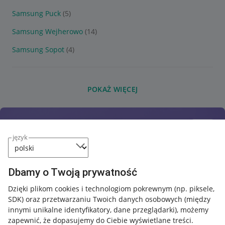
Samsung Puck
(5)
Samsung Wejherowo
(14)
Samsung Sopot
(4)
POKAŻ WIĘCEJ
język
Dbamy o Twoją prywatność
Dzięki plikom cookies i technologiom pokrewnym
(np. piksele,
SDK)
oraz przetwarzaniu Twoich danych osobowych
(między
innymi unikalne identyfikatory, dane przeglądarki)
, możemy
zapewnić, że dopasujemy do Ciebie wyświetlane treści.