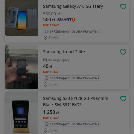
Samsung Galaxy A16 5G szary
OBSE
550
,00 zł
500
zł
KUP TERAZ
SPRZEDAJĄCY: OSOBA PRYWATNA
Rumia
Samsung trend 2 lite
OBSE
do negocjacji
40
zł
KUP TERAZ
SPRZEDAJĄCY: OSOBA PRYWATNA
Rumia
Samsung S23 8/128 GB Phantom
OBSE
Black SM-S911B/DS
1 250
zł
KUP TERAZ
SPRZEDAJĄCY: OSOBA PRYWATNA
Rumia