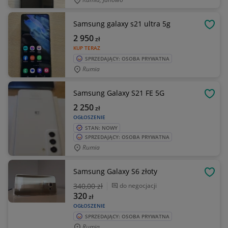
Samsung galaxy s21 ultra 5g
OBSE
2 950
zł
KUP TERAZ
SPRZEDAJĄCY: OSOBA PRYWATNA
Rumia
Samsung Galaxy S21 FE 5G
OBSE
2 250
zł
OGŁOSZENIE
STAN: NOWY
SPRZEDAJĄCY: OSOBA PRYWATNA
Rumia
Samsung Galaxy S6 złoty
OBSE
340
,00 zł
do negocjacji
320
zł
OGŁOSZENIE
SPRZEDAJĄCY: OSOBA PRYWATNA
Rumia