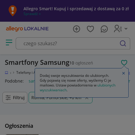
Allegro Smart! Kupuj i sprzedawaj z dostawą za 0 zł
Sprawdź »
Otwórz menu z kategoriami
szukaj
Smartfony Samsung
10
ogłoszeń
POL
tronika
Telefony i Akcesoria
Smartfony i telefony komórkowe
Samsung
Zamkn
Dodaj swoje wyszukiwania do ulubionych.
Gdy pojawią się nowe oferty, wyślemy Ci je
Podobne:
samsung s25
samsung s26
samsung s24
samsu
mailowo. Ustaw powiadomienia w
ulubionych
wyszukiwaniach
.
Filtruj
Rumia, Pomorskie, +0 km
Ogłoszenia