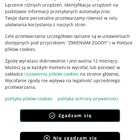
Regulamin
Łączenie różnych urządzeń
.
Identyfikacja urządzeń na
podstawie informacji przesyłanych automatycznie
.
Polityka plików "cookies"
Twoje dane personalne przetwarzamy również w celu
ułatwiania korzystania z naszych stron
Ustawienia plików "cookies"
Cele przetwarzania szczegółowo opisane są w ustawieniach
Udostępnianie lokalizacji
dostępnych pod przyciskiem: “ZMIENIAM ZGODY” i w Polityce
Informacje dla Aktu o Usługach Cyfrowych
plików cookies.
Zgodę wyrażasz dobrowolnie i jest ważna 12 miesięcy.
Pobierz aplikację
Możesz ją w każdym momencie wycofać lub ponowić w
zakładce
Ustawienia plików cookies
na stronie głównej.
Wycofanie zgody nie wpływa na legalność uprzedniego
przetwarzania.
polityka plików cookies
polityka ochrony prywatności
Zgadzam się
Nie zgadzam się