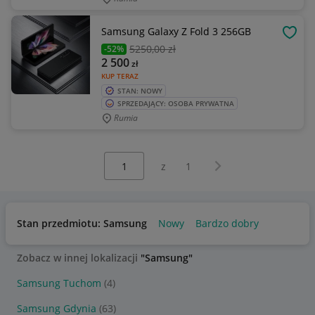
Samsung Galaxy Z Fold 3 256GB
OBSE
5250
,00 zł
-52%
2 500
zł
KUP TERAZ
STAN: NOWY
SPRZEDAJĄCY: OSOBA PRYWATNA
Rumia
Wybierz stronę:
Następna strona
z
1
Stan przedmiotu: Samsung
Nowy
Bardzo dobry
Zobacz w innej lokalizacji
"Samsung"
Samsung Tuchom
(4)
Samsung Gdynia
(63)