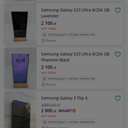
Samsung Galaxy S23 Ultra 8/256 GB
OBSE
Lavender
2 100
zł
KUP TERAZ
SPRZEDAJĄCY: OSOBA PRYWATNA
Rumia
Samsung Galaxy S23 Ultra 8/256 GB
OBSE
Phantom Black
2 100
zł
KUP TERAZ
SPRZEDAJĄCY: OSOBA PRYWATNA
Rumia
Samsung Galaxy Z Flip 4
OBSE
3000
,00 zł
2 800
zł
KUP TERAZ
SPRZEDAJĄCY: OSOBA PRYWATNA
Rumia, Janowo