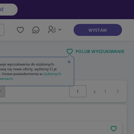
DŹ
WYSTAW
kaj
POLUB WYSZUKIWANIE
Zamknij wskazówkę
oje wyszukiwania do ulubionych.
wią się nowe oferty, wyślemy Ci je
. Ustaw powiadomienia w
ulubionych
waniach
.
Wybierz stronę:
Następna 
z
1
OBSERWU