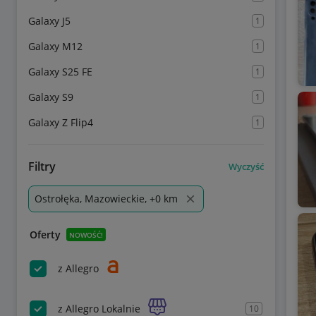
Galaxy J5
1
Galaxy M12
1
Galaxy S25 FE
1
Galaxy S9
1
Galaxy Z Flip4
1
Filtry
Wyczyść
Ostrołęka, Mazowieckie, +0 km
Oferty
NOWOŚĆ!
z Allegro
z Allegro Lokalnie
10