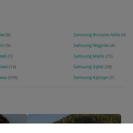
ów
(8)
Samsung Ruciane-Nida
(4)
in
(9)
Samsung Węgrów
(4)
wek
(7)
Samsung Marki
(15)
nowo
(14)
Samsung Ząbki
(28)
awa
(599)
Samsung Kętrzyn
(7)