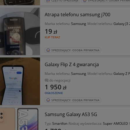
CZĘSTO SPRZEDAJE
SPRZEDAJĄCY: OSOBA PRYW
Atrapa telefonu samsung j700
Marka telefonu:
Samsung
Model telefonu:
Galaxy J3
19
zł
KUP TERAZ
SPRZEDAJĄCY: OSOBA PRYWATNA
Galaxy Flip Z 4 gwarancja
Marka telefonu:
Samsung
Model telefonu:
Galaxy Z F
do negocjacji
1 950
zł
OGŁOSZENIE
SPRZEDAJĄCY: OSOBA PRYWATNA
Samsung Galaxy A53 5G
Typ:
Smartfon
Rodzaj wyświetlacza:
Super AMOLED