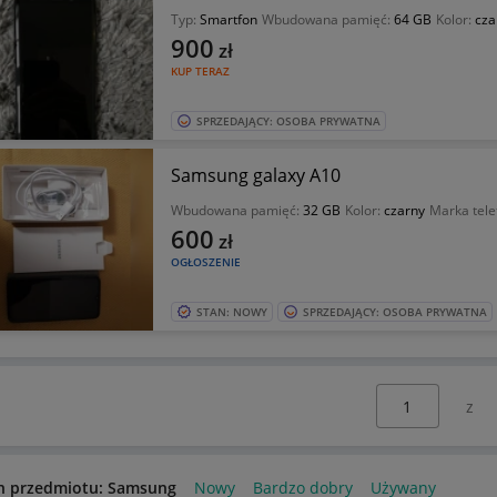
Typ:
Smartfon
Wbudowana pamięć:
64 GB
Kolor:
cza
900
zł
KUP TERAZ
SPRZEDAJĄCY: OSOBA PRYWATNA
Samsung galaxy A10
Wbudowana pamięć:
32 GB
Kolor:
czarny
Marka tele
600
zł
OGŁOSZENIE
STAN: NOWY
SPRZEDAJĄCY: OSOBA PRYWATNA
Wybierz stronę:
n przedmiotu: Samsung
Nowy
Bardzo dobry
Używany