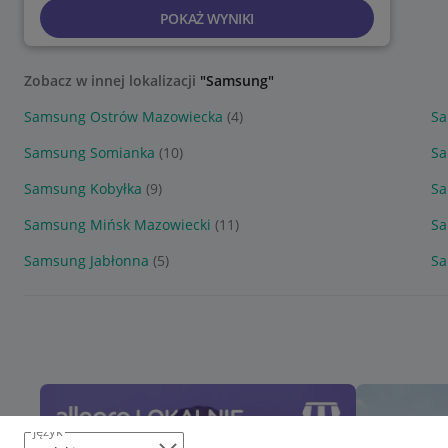
POKAŻ WYNIKI
Zobacz w innej lokalizacji
"Samsung"
Samsung Ostrów Mazowiecka
(4)
Sa
Samsung Somianka
(10)
Sa
Samsung Kobyłka
(9)
Sa
Samsung Mińsk Mazowiecki
(11)
Sa
Samsung Jabłonna
(5)
Sa
język