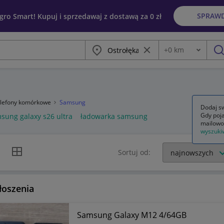
SPRAW
egro Smart! Kupuj i sprzedawaj z dostawą za 0 zł
Miasto
Wyczyść frazę
+
0
km
Odległość
szu
telefony komórkowe
Samsung
Dodaj sw
Gdy poja
sung galaxy s26 ultra
ładowarka samsung
mailowo
wyszuki
k listy
Widok siatki
Sortuj od:
łoszenia
Samsung Galaxy M12 4/64GB