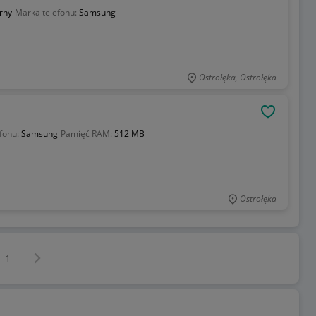
rny
Marka telefonu:
Samsung
Ostrołęka, Ostrołęka
OBSERWU
fonu:
Samsung
Pamięć RAM:
512 MB
Ostrołęka
Następna strona
z
1