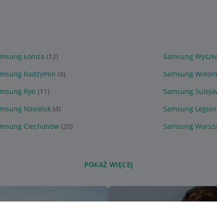
msung Łomża
(12)
Samsung Wyszk
msung Radzymin
(4)
Samsung Wołom
msung Ryn
(11)
Samsung Sulejó
msung Nasielsk
(4)
Samsung Legio
msung Ciechanów
(20)
Samsung Warsz
POKAŻ WIĘCEJ