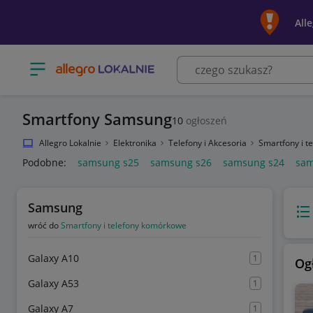
All
Otwórz menu z kategoriami
Smartfony Samsung
10
ogłoszeń
Allegro Lokalnie
Elektronika
Telefony i Akcesoria
Smartfony i 
Podobne:
samsung s25
samsung s26
samsung s24
sam
Samsung
Wido
wróć do
Smartfony i telefony komórkowe
Galaxy A10
1
Og
Galaxy A53
1
Galaxy A7
1