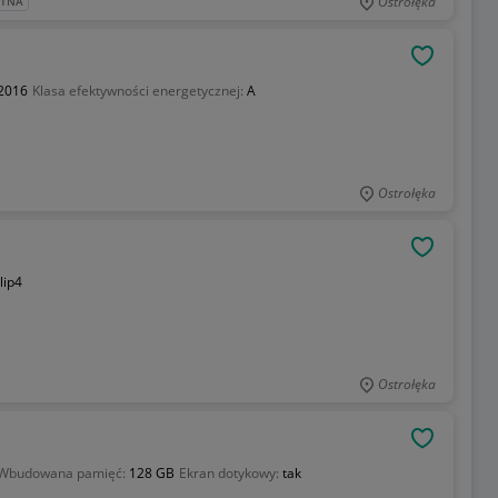
Ostrołęka
ATNA
OBSERWU
 2016
Klasa efektywności energetycznej:
A
Ostrołęka
OBSERWU
lip4
Ostrołęka
OBSERWU
Wbudowana pamięć:
128 GB
Ekran dotykowy:
tak