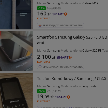
Marka:
Samsung
Model telefonu:
Galaxy M12
180
,00 zł
-11%
160
zł
KUP TERAZ
SPRZEDAJĄCY: OSOBA PRYWATNA
Smartfon Samsung Galaxy S25 FE 8 GB 
etui
Marka:
Samsung
Model telefonu:
Galaxy S25 FE
Typ
2 100
zł
KUP TERAZ
SPRZEDAJĄCY: OSOBA PRYWATNA
Telefon Komórkowy / Samsung / Ch@t 
Marka:
Samsung
Model telefonu:
Inny model
249
,50 zł
-92%
19
,95
zł
KUP TERAZ