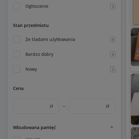
Ogłoszenie
3
Stan przedmiotu
Ze śladami użytkowania
4
Bardzo dobry
4
Nowy
2
Cena
zł
–
zł
Wbudowana pamięć