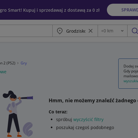
SPRAW
egro Smart! Kupuj i sprzedawaj z dostawą za 0 zł
Miasto
Wyczyść frazę
+
0
km
Odległość
szu
on 2 (PS2)
Gry
Dodaj sw
Gdy poja
owe
mailowo
wyszuki
Hmm, nie możemy znaleźć żadnego 
Co teraz:
spróbuj
wyczyścić filtry
poszukaj czegoś podobnego