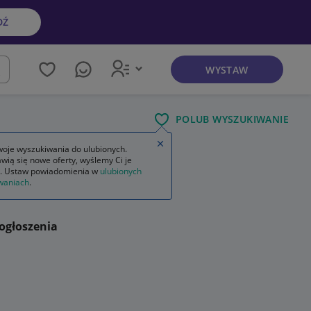
DŹ
WYSTAW
kaj
POLUB WYSZUKIWANIE
Zamknij wskazówkę
oje wyszukiwania do ulubionych.
wią się nowe oferty, wyślemy Ci je
. Ustaw powiadomienia w
ulubionych
waniach
.
ogłoszenia