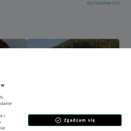
Gry Huszlew
(22)
e w
ch
.
adanie
e i
Zgadzam się
h
nie