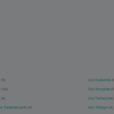
w
(5)
Gry Dubiecko
(
w
(36)
Gry Strzyżów
(
(4)
Gry Tomaszów 
ec Świętokrzyski
(4)
Gry Telatyn
(4)