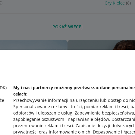
5)
Gry Kielce
(8)
POKAŻ WIĘCEJ
SDK)
My i nasi partnerzy możemy przetwarzać dane personaln
celach:
że
Przechowywanie informacji na urządzeniu lub dostęp do ni
Spersonalizowane reklamy i treści, pomiar reklam i treści, b
odbiorców i ulepszanie usług
.
Zapewnienie bezpieczeństwa,
zapobieganie oszustwom i naprawianie błędów
.
Dostarczani
prezentowanie reklam i treści
.
Zapisanie decyzji dotyczącyc
prywatności oraz informowanie o nich
.
Dopasowanie i łącze