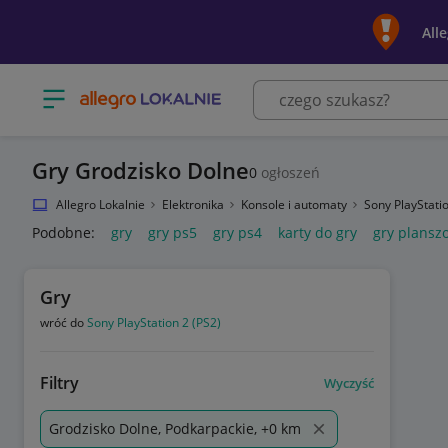
All
Otwórz menu z kategoriami
Gry Grodzisko Dolne
0
ogłoszeń
Allegro Lokalnie
Elektronika
Konsole i automaty
Sony PlayStati
Podobne:
gry
gry ps5
gry ps4
karty do gry
gry plansz
Gry
wróć do
Sony PlayStation 2 (PS2)
Filtry
Wyczyść
Grodzisko Dolne, Podkarpackie, +0 km