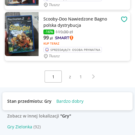
Tłuszcz
Scooby-Doo Nawiedzone Bagno
OBSE
polska dystrybucja
119
,00 zł
-16%
99
zł
KUP TERAZ
SPRZEDAJĄCY: OSOBA PRYWATNA
Tłuszcz
Wybierz stronę:
Następna strona
z
1
Stan przedmiotu: Gry
Bardzo dobry
Zobacz w innej lokalizacji
"Gry"
Gry Zielonka
(92)