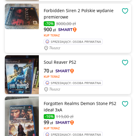
Forbidden Siren 2 Polskie wydanie
OBSE
premierowe
3000
,00 zł
-70%
900
zł
KUP TERAZ
SPRZEDAJĄCY: OSOBA PRYWATNA
Tłuszcz
Soul Reaver PS2
OBSE
70
zł
KUP TERAZ
SPRZEDAJĄCY: OSOBA PRYWATNA
Tłuszcz
Forgotten Realms Demon Stone PS2
OBSE
ideał 3xA
119
,00 zł
-16%
99
zł
KUP TERAZ
SPRZEDAJĄCY: OSOBA PRYWATNA