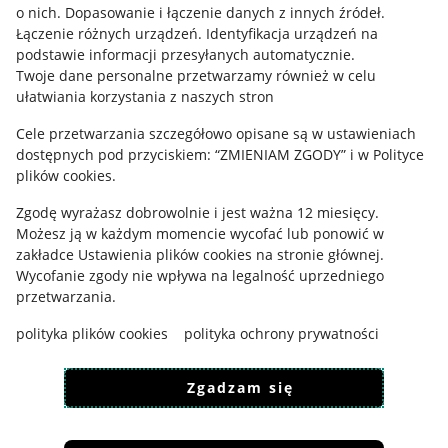
o nich
.
Dopasowanie i łączenie danych z innych źródeł
.
Regulamin
Łączenie różnych urządzeń
.
Identyfikacja urządzeń na
podstawie informacji przesyłanych automatycznie
.
Polityka plików "cookies"
Twoje dane personalne przetwarzamy również w celu
ułatwiania korzystania z naszych stron
Ustawienia plików "cookies"
Cele przetwarzania szczegółowo opisane są w ustawieniach
Udostępnianie lokalizacji
dostępnych pod przyciskiem: “ZMIENIAM ZGODY” i w Polityce
Informacje dla Aktu o Usługach Cyfrowych
plików cookies.
Zgodę wyrażasz dobrowolnie i jest ważna 12 miesięcy.
Pobierz aplikację
Możesz ją w każdym momencie wycofać lub ponowić w
zakładce
Ustawienia plików cookies
na stronie głównej.
Wycofanie zgody nie wpływa na legalność uprzedniego
przetwarzania.
polityka plików cookies
polityka ochrony prywatności
Zgadzam się