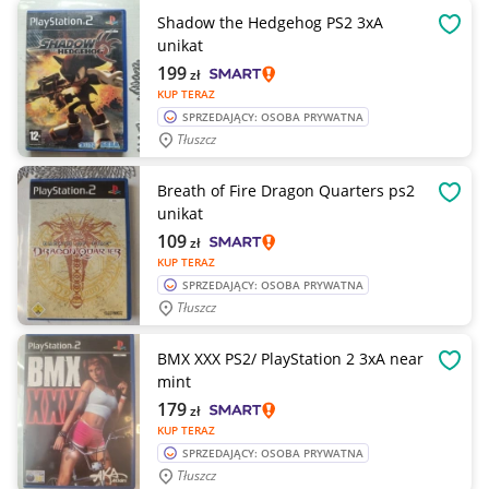
Shadow the Hedgehog PS2 3xA
OBSE
unikat
199
zł
KUP TERAZ
SPRZEDAJĄCY: OSOBA PRYWATNA
Tłuszcz
Breath of Fire Dragon Quarters ps2
OBSE
unikat
109
zł
KUP TERAZ
SPRZEDAJĄCY: OSOBA PRYWATNA
Tłuszcz
BMX XXX PS2/ PlayStation 2 3xA near
OBSE
mint
179
zł
KUP TERAZ
SPRZEDAJĄCY: OSOBA PRYWATNA
Tłuszcz