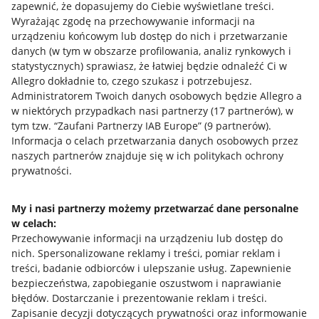
zapewnić, że dopasujemy do Ciebie wyświetlane treści.
Wyrażając zgodę na przechowywanie informacji na
urządzeniu końcowym lub dostęp do nich i przetwarzanie
danych (w tym w obszarze profilowania, analiz rynkowych i
statystycznych) sprawiasz, że łatwiej będzie odnaleźć Ci w
Allegro dokładnie to, czego szukasz i potrzebujesz.
Administratorem Twoich danych osobowych będzie Allegro a
w niektórych przypadkach nasi partnerzy (
17
partnerów
), w
tym tzw. “Zaufani Partnerzy IAB Europe” (
9
partnerów
).
Przydatne informacje
Informacja o celach przetwarzania danych osobowych przez
naszych partnerów znajduje się w ich politykach ochrony
prywatności.
Jak to działa
Napisz do nas
My i nasi partnerzy możemy przetwarzać dane personalne
w celach:
Allegro Gadane dla sprzedających
Przechowywanie informacji na urządzeniu lub dostęp do
Allegro Gadane dla kupujących
nich
.
Spersonalizowane reklamy i treści, pomiar reklam i
treści, badanie odbiorców i ulepszanie usług
.
Zapewnienie
Mapa miejscowości
bezpieczeństwa, zapobieganie oszustwom i naprawianie
błędów
.
Dostarczanie i prezentowanie reklam i treści
.
Informacje prawne
Zapisanie decyzji dotyczących prywatności oraz informowanie