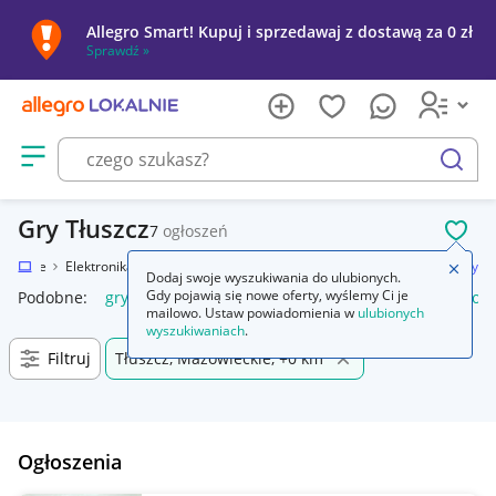
Allegro Smart! Kupuj i sprzedawaj z dostawą za 0 zł
Sprawdź »
Otwórz menu z kategoriami
szukaj
Gry Tłuszcz
7
ogłoszeń
POL
Lokalnie
Elektronika
Konsole i automaty
Sony PlayStation 2 (PS2)
Gry
Zamkn
Dodaj swoje wyszukiwania do ulubionych.
Gdy pojawią się nowe oferty, wyślemy Ci je
Podobne:
gry
gry ps5
gry ps4
karty do gry
gry planszow
mailowo. Ustaw powiadomienia w
ulubionych
wyszukiwaniach
.
Filtruj
Tłuszcz, Mazowieckie, +0 km
Ogłoszenia