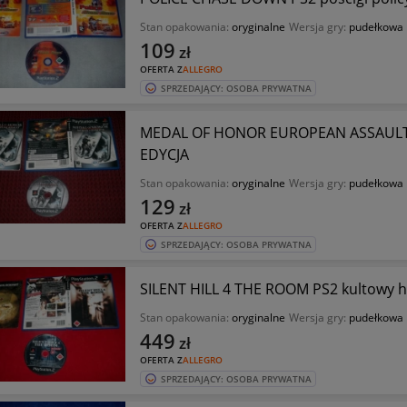
Stan opakowania:
oryginalne
Wersja gry:
pudełkowa
109
zł
OFERTA Z
ALLEGRO
SPRZEDAJĄCY: OSOBA PRYWATNA
MEDAL OF HONOR EUROPEAN ASSAULT 
EDYCJA
Stan opakowania:
oryginalne
Wersja gry:
pudełkowa
129
zł
OFERTA Z
ALLEGRO
SPRZEDAJĄCY: OSOBA PRYWATNA
SILENT HILL 4 THE ROOM PS2 kultowy
Stan opakowania:
oryginalne
Wersja gry:
pudełkowa
449
zł
OFERTA Z
ALLEGRO
SPRZEDAJĄCY: OSOBA PRYWATNA