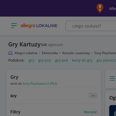
All
Otwórz menu z kategoriami
Gry Kartuzy
348
ogłoszeń
Allegro Lokalnie
Elektronika
Konsole i automaty
Sony PlayStati
Podobne:
gry
gry ps5
gry ps4
karty do gry
gry plansz
Gry
Wido
wróć do
Sony PlayStation 2 (PS2)
Gry
348
Og
Filtry
Wyczyść