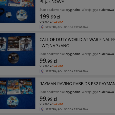
PL jak NOWE
Stan opakowania:
oryginalne
Wersja gry:
pudełkowa
199
,99
zł
OFERTA Z
ALLEGRO
SPRZEDAJĄCY: OSOBA PRYWATNA
CALL OF DUTY WORLD AT WAR FINAL F
IIWOJNA 3xANG
Stan opakowania:
oryginalne
Wersja gry:
pudełkowa
99
,99
zł
OFERTA Z
ALLEGRO
SPRZEDAJĄCY: OSOBA PRYWATNA
RAYMAN RAVING RABBIDS PS2 RAYMAN 
Stan opakowania:
oryginalne
Wersja gry:
pudełkowa
99
,99
zł
OFERTA Z
ALLEGRO
SPRZEDAJĄCY: OSOBA PRYWATNA