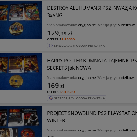
DESTROY ALL HUMANS! PS2 INWAZJA 
3xANG
Stan opakowania:
oryginalne
Wersja gry:
pudełkowa
129
,99
zł
OFERTA Z
ALLEGRO
SPRZEDAJĄCY: OSOBA PRYWATNA
HARRY POTTER KOMNATA TAJEMNIC PS
SECRETS jak NOWA
Stan opakowania:
oryginalne
Wersja gry:
pudełkowa
169
zł
OFERTA Z
ALLEGRO
SPRZEDAJĄCY: OSOBA PRYWATNA
PROJECT SNOWBLIND PS2 PLAYSTATION 
WINTER
Stan opakowania:
oryginalne
Wersja gry:
pudełkowa