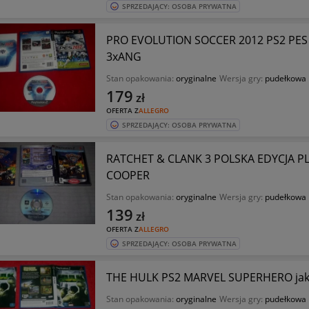
SPRZEDAJĄCY: OSOBA PRYWATNA
PRO EVOLUTION SOCCER 2012 PS2 PES 
3xANG
Stan opakowania:
oryginalne
Wersja gry:
pudełkowa
179
zł
OFERTA Z
ALLEGRO
SPRZEDAJĄCY: OSOBA PRYWATNA
RATCHET & CLANK 3 POLSKA EDYCJA P
COOPER
Stan opakowania:
oryginalne
Wersja gry:
pudełkowa
139
zł
OFERTA Z
ALLEGRO
SPRZEDAJĄCY: OSOBA PRYWATNA
THE HULK PS2 MARVEL SUPERHERO jak
Stan opakowania:
oryginalne
Wersja gry:
pudełkowa