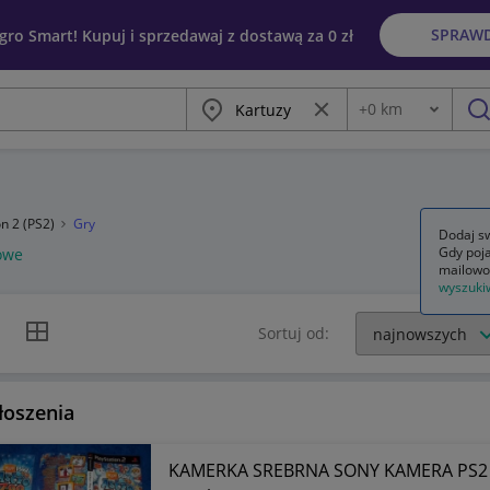
SPRAW
egro Smart! Kupuj i sprzedawaj z dostawą za 0 zł
Miasto
Wyczyść frazę
+
0
km
Odległość
szu
on 2 (PS2)
Gry
Dodaj sw
Gdy poja
owe
mailowo
wyszuki
k listy
Widok siatki
Sortuj od:
łoszenia
KAMERKA SREBRNA SONY KAMERA PS2 