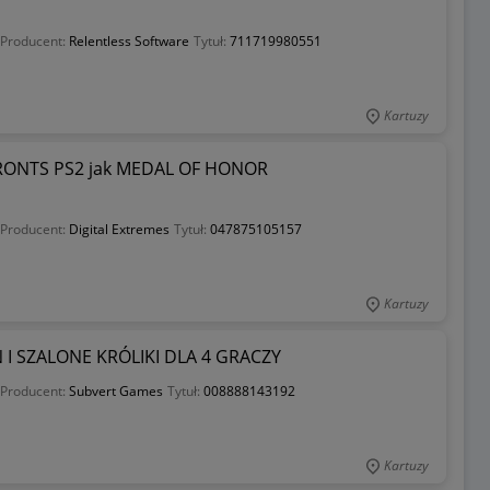
Producent:
Relentless Software
Tytuł:
711719980551
Kartuzy
RONTS PS2 jak MEDAL OF HONOR
Producent:
Digital Extremes
Tytuł:
047875105157
Kartuzy
I SZALONE KRÓLIKI DLA 4 GRACZY
Producent:
Subvert Games
Tytuł:
008888143192
Kartuzy