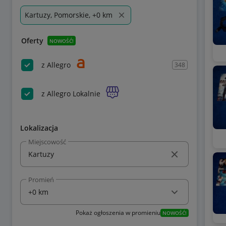
Kartuzy, Pomorskie, +0 km
Oferty
NOWOŚĆ!
z Allegro
348
z Allegro Lokalnie
Lokalizacja
Miejscowość
Promień
Pokaż ogłoszenia w promieniu
NOWOŚĆ!