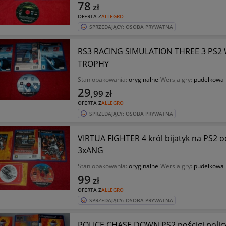
78
zł
OFERTA Z
ALLEGRO
SPRZEDAJĄCY: OSOBA PRYWATNA
RS3 RACING SIMULATION THREE 3 PS2
TROPHY
Stan opakowania:
oryginalne
Wersja gry:
pudełkowa
29
,99
zł
OFERTA Z
ALLEGRO
SPRZEDAJĄCY: OSOBA PRYWATNA
VIRTUA FIGHTER 4 król bijatyk na PS2
3xANG
Stan opakowania:
oryginalne
Wersja gry:
pudełkowa
99
zł
OFERTA Z
ALLEGRO
SPRZEDAJĄCY: OSOBA PRYWATNA
POLICE CHASE DOWN PS2 pościgi poli