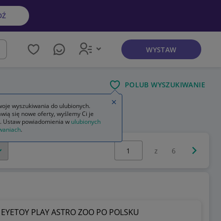
DŹ
WYSTAW
kaj
POLUB WYSZUKIWANIE
Zamknij wskazówkę
oje wyszukiwania do ulubionych.
wią się nowe oferty, wyślemy Ci je
. Ustaw powiadomienia w
ulubionych
waniach
.
Wybierz stronę:
Następna 
z
6
EYETOY PLAY ASTRO ZOO PO POLSKU