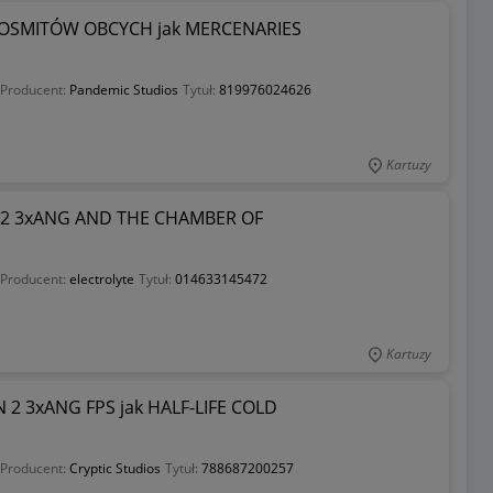
KOSMITÓW OBCYCH jak MERCENARIES
Producent:
Pandemic Studios
Tytuł:
819976024626
Kartuzy
2 3xANG AND THE CHAMBER OF
Producent:
electrolyte
Tytuł:
014633145472
Kartuzy
2 3xANG FPS jak HALF-LIFE COLD
Producent:
Cryptic Studios
Tytuł:
788687200257