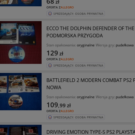
68
zł
OFERTA Z
ALLEGRO
SPRZEDAJĄCY: OSOBA PRYWATNA
ECCO THE DOLPHIN DEFENDER OF THE
PODMORSKA PRZYGODA
Stan opakowania:
oryginalne
Wersja gry:
pudełkowa
129
zł
OFERTA Z
ALLEGRO
SPRZEDAJĄCY: OSOBA PRYWATNA
BATTLEFIELD 2 MODERN COMBAT PS2 P
NOWA
Stan opakowania:
oryginalne
Wersja gry:
pudełkowa
109
,99
zł
OFERTA Z
ALLEGRO
SPRZEDAJĄCY: OSOBA PRYWATNA
DRIVING EMOTION TYPE-S PS2 PLAYST