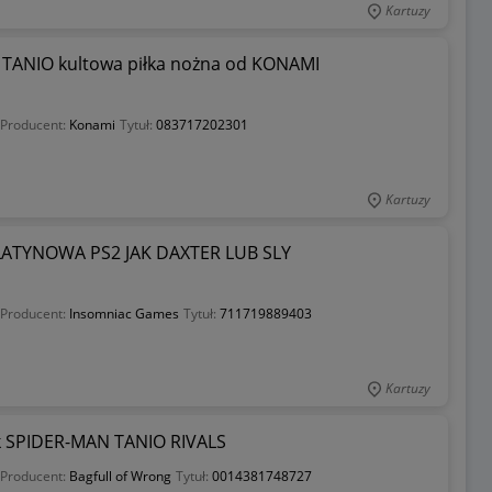
Kartuzy
TANIO kultowa piłka nożna od KONAMI
Producent:
Konami
Tytuł:
083717202301
Kartuzy
LATYNOWA PS2 JAK DAXTER LUB SLY
Producent:
Insomniac Games
Tytuł:
711719889403
Kartuzy
 SPIDER-MAN TANIO RIVALS
Producent:
Bagfull of Wrong
Tytuł:
0014381748727