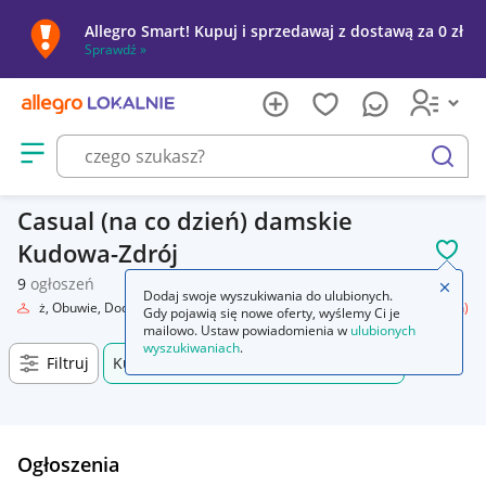
Allegro Smart! Kupuj i sprzedawaj z dostawą za 0 zł
Sprawdź »
Otwórz menu z kategoriami
szukaj
Casual (na co dzień) damskie
Kudowa-Zdrój
POL
9
ogłoszeń
Zamkn
Dodaj swoje wyszukiwania do ulubionych.
Odzież, Obuwie, Dodatki
Odzież damska
Spodnie
Casual (na co dzień)
Gdy pojawią się nowe oferty, wyślemy Ci je
mailowo. Ustaw powiadomienia w
ulubionych
wyszukiwaniach
.
Filtruj
Kudowa-Zdrój, Dolnośląskie, +0 km
Ogłoszenia