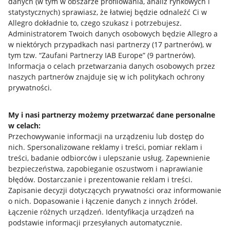
danych (w tym w obszarze profilowania, analiz rynkowych i
statystycznych) sprawiasz, że łatwiej będzie odnaleźć Ci w
Allegro dokładnie to, czego szukasz i potrzebujesz.
Administratorem Twoich danych osobowych będzie Allegro a
w niektórych przypadkach nasi partnerzy (
17
partnerów
), w
tym tzw. “Zaufani Partnerzy IAB Europe” (
9
partnerów
).
Przydatne informacje
Informacja o celach przetwarzania danych osobowych przez
naszych partnerów znajduje się w ich politykach ochrony
prywatności.
Jak to działa
Napisz do nas
My i nasi partnerzy możemy przetwarzać dane personalne
w celach:
Allegro Gadane dla sprzedających
Przechowywanie informacji na urządzeniu lub dostęp do
Allegro Gadane dla kupujących
nich
.
Spersonalizowane reklamy i treści, pomiar reklam i
treści, badanie odbiorców i ulepszanie usług
.
Zapewnienie
Mapa miejscowości
bezpieczeństwa, zapobieganie oszustwom i naprawianie
błędów
.
Dostarczanie i prezentowanie reklam i treści
.
Informacje prawne
Zapisanie decyzji dotyczących prywatności oraz informowanie
o nich
.
Dopasowanie i łączenie danych z innych źródeł
.
Regulamin
Łączenie różnych urządzeń
.
Identyfikacja urządzeń na
podstawie informacji przesyłanych automatycznie
.
Polityka plików "cookies"