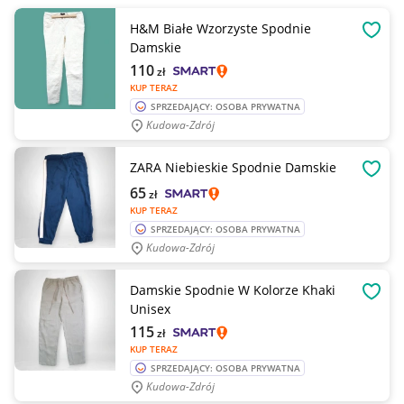
H&M Białe Wzorzyste Spodnie
OBSE
Damskie
110
zł
KUP TERAZ
SPRZEDAJĄCY: OSOBA PRYWATNA
Kudowa-Zdrój
ZARA Niebieskie Spodnie Damskie
OBSE
65
zł
KUP TERAZ
SPRZEDAJĄCY: OSOBA PRYWATNA
Kudowa-Zdrój
Damskie Spodnie W Kolorze Khaki
OBSE
Unisex
115
zł
KUP TERAZ
SPRZEDAJĄCY: OSOBA PRYWATNA
Kudowa-Zdrój