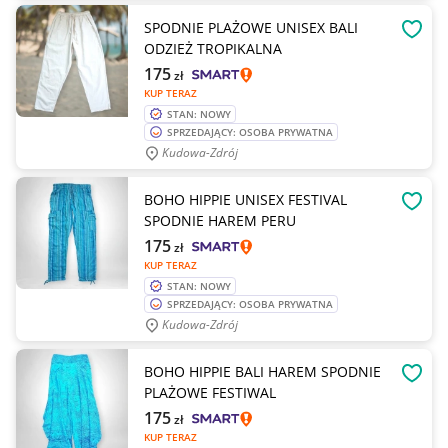
SPODNIE PLAŻOWE UNISEX BALI
OBSE
ODZIEŻ TROPIKALNA
175
zł
KUP TERAZ
STAN: NOWY
SPRZEDAJĄCY: OSOBA PRYWATNA
Kudowa-Zdrój
BOHO HIPPIE UNISEX FESTIVAL
OBSE
SPODNIE HAREM PERU
175
zł
KUP TERAZ
STAN: NOWY
SPRZEDAJĄCY: OSOBA PRYWATNA
Kudowa-Zdrój
BOHO HIPPIE BALI HAREM SPODNIE
OBSE
PLAŻOWE FESTIWAL
175
zł
KUP TERAZ