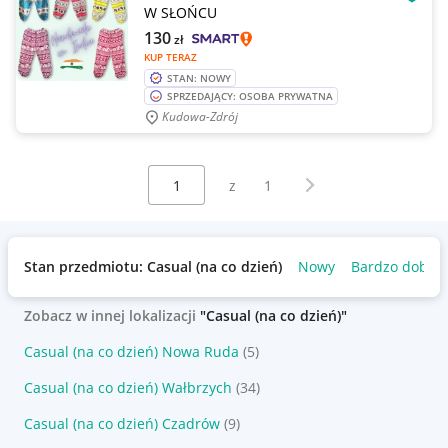
OBSE
W SŁOŃCU
130
zł
KUP TERAZ
STAN: NOWY
SPRZEDAJĄCY: OSOBA PRYWATNA
Kudowa-Zdrój
Wybierz stronę:
Następna strona
z
1
Stan przedmiotu: Casual (na co dzień)
Nowy
Bardzo dobry
Zobacz w innej lokalizacji
"Casual (na co dzień)"
Casual (na co dzień) Nowa Ruda
(5)
Casual (na co dzień) Wałbrzych
(34)
Casual (na co dzień) Czadrów
(9)