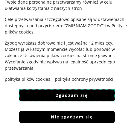
Twoje dane personalne przetwarzamy również w celu
ułatwiania korzystania z naszych stron
Ustawienia plików "cookies"
Cele przetwarzania szczegółowo opisane są w ustawieniach
Udostępnianie lokalizacji
dostępnych pod przyciskiem: “ZMIENIAM ZGODY” i w Polityce
Informacje dla Aktu o Usługach Cyfrowych
plików cookies.
Zgodę wyrażasz dobrowolnie i jest ważna 12 miesięcy.
Pobierz aplikację
Możesz ją w każdym momencie wycofać lub ponowić w
zakładce
Ustawienia plików cookies
na stronie głównej.
Wycofanie zgody nie wpływa na legalność uprzedniego
przetwarzania.
polityka plików cookies
polityka ochrony prywatności
Zgadzam się
Nie zgadzam się
Korzystanie z serwisu oznacza akceptację
regulaminu
.